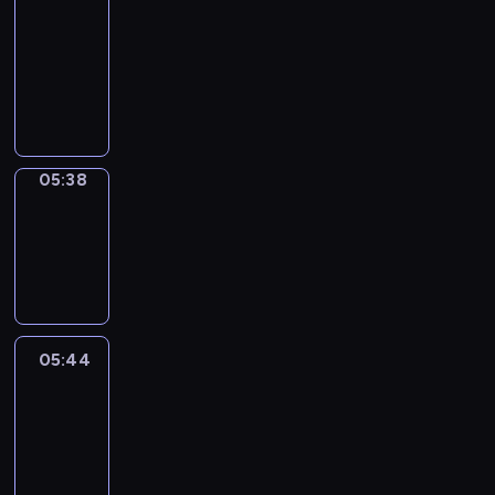
a
Call
05:34
-
05:38
05:38
Coffee
Chat
05:38
-
05:44
05:44
Easy
Talk
05:44
-
06:05