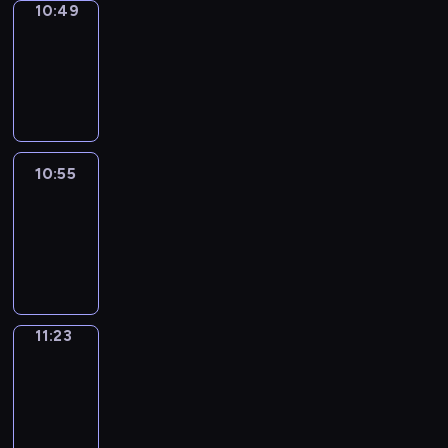
10:49
Coffee
Chat
10:49
-
10:55
10:55
Easy
Talk
10:55
-
11:23
11:23
Simple
Phrases
11:23
-
11:31