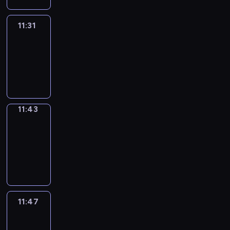
11:31
Life
Around
11:31
-
11:43
11:43
Get
a
Call
11:43
-
11:47
11:47
Easy
Talk
11:47