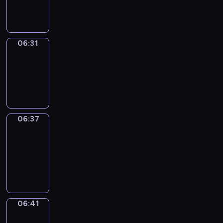
06:31
06:31
Irregular
Verbs
06:31
-
06:37
06:37
Get
a
Call
06:37
-
06:41
06:41
Coffee
Chat