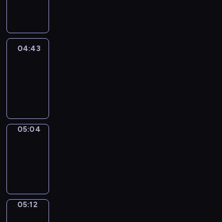
-
04:43
04:43
Easy
Talk
04:43
-
05:04
05:04
Simple
Phrases
05:04
-
05:12
05:12
Alfred
&