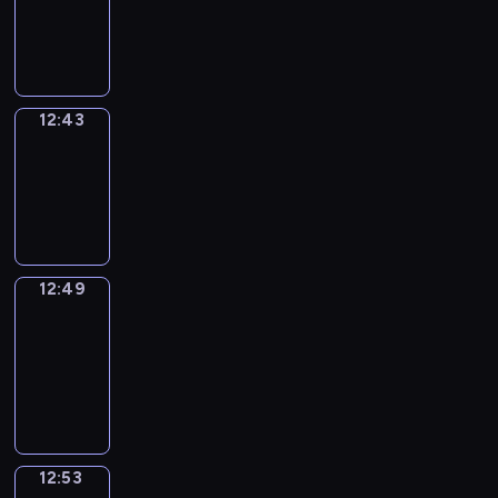
-
12:43
12:43
Irregular
Verbs
12:43
-
12:49
12:49
Get
a
Call
12:49
-
12:53
12:53
Coffee
Chat