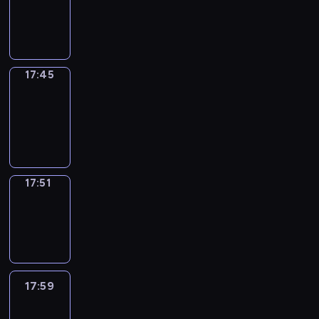
-
17:45
17:45
Coffee
Chat
17:45
-
17:51
17:51
Wrong&Right
17:51
-
17:59
17:59
Life
Around
17:59