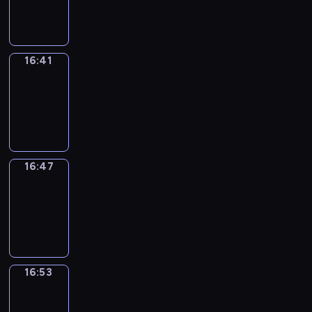
16:41
16:41
Irregular
Verbs
16:41
-
16:47
16:47
Coffee
Chat
16:47
-
16:53
16:53
Wrong&Right
16:53
-