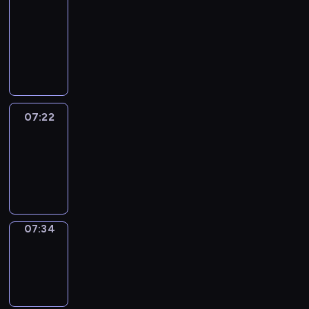
&
Wilfred
07:16
-
07:22
07:22
Life
Around
07:22
-
07:34
07:34
Sing&Spell
07:34
-
07:38