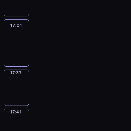
17:01
17:01
Life
Around
17:01
-
17:37
17:37
Sing&Spell
17:37
-
17:41
17:41
Get
a
Call
17:41