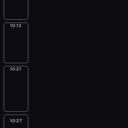
10:13
10:13
Simple
Phrases
10:13
-
10:21
10:21
Alfred
&
Wilfred
10:21
-
10:27
10:27
Life
Around