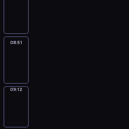
Chat
08:45
-
08:51
08:51
Easy
Talk
08:51
-
09:12
09:12
Simple
Phrases
09:12
-
09:20