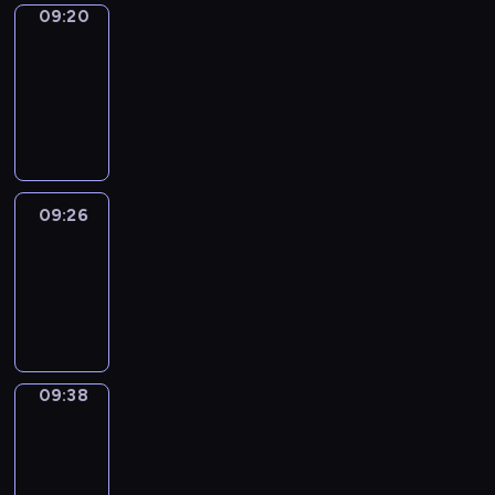
09:20
Alfred
&
Wilfred
09:20
-
09:26
09:26
Life
Around
09:26
-
09:38
09:38
Sing&Spell
09:38
-
09:42