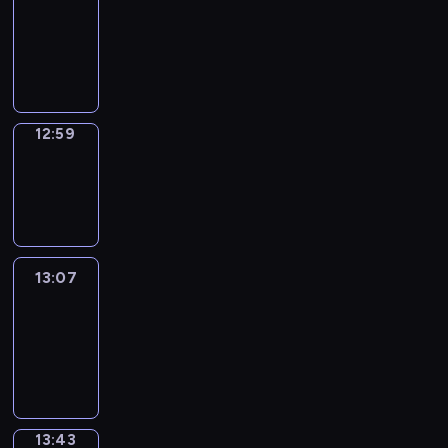
12:53
-
12:59
12:59
Wrong&Right
12:59
-
13:07
13:07
Life
Around
13:07
-
13:43
13:43
Sing&Spell