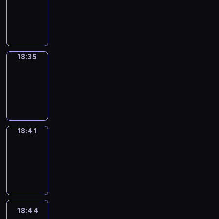
-
18:35
18:35
Irregular
Verbs
18:35
-
18:41
18:41
Coffee
Chat
18:41
-
18:44
18:44
Wrong&Right