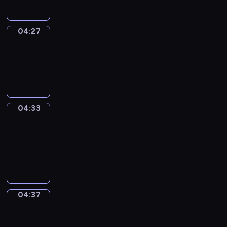
04:27
Irregular
Verbs
04:27
-
04:33
04:33
Get
a
Call
04:33
-
04:37
04:37
Coffee
Chat
04:37