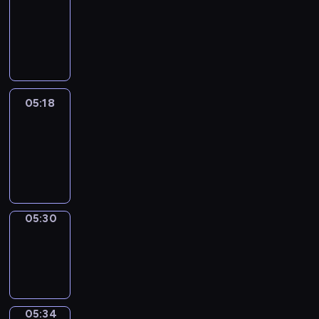
Wilfred
05:12
-
05:18
05:18
Life
Around
05:18
-
05:30
05:30
Sing&Spell
05:30
-
05:34
05:34
Get