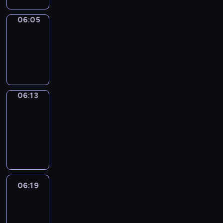
06:05
Simple
Phrases
06:05
-
06:13
06:13
Alfred
&
Wilfred
06:13
-
06:19
06:19
Life
Around
06:19
-