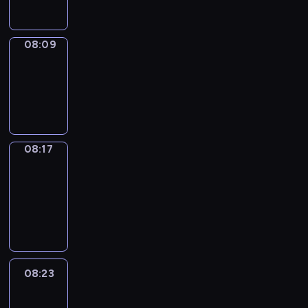
08:09
Simple
Phrases
08:09
-
08:17
08:17
Alfred
&
Wilfred
08:17
-
08:23
08:23
Life
Around
08:23