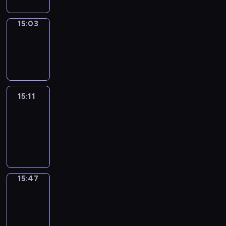
15:03
Wrong&Right
15:03
-
15:11
15:11
Life
Around
15:11
-
15:47
15:47
Get
a
Call
15:47
-