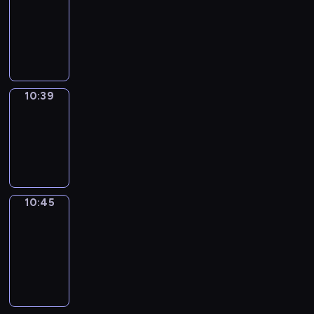
10:27
-
10:39
10:39
Irregular
Verbs
10:39
-
10:45
10:45
Get
a
Call
10:45
-
10:49