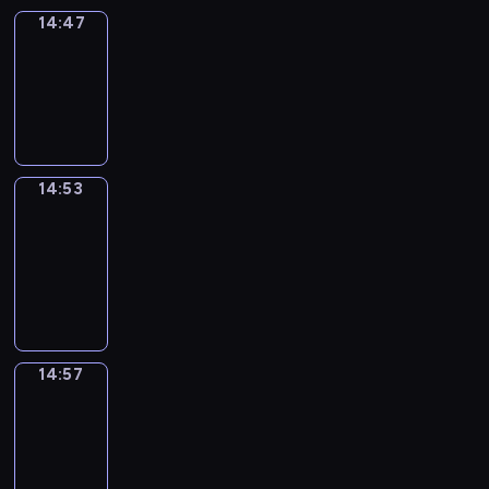
14:47
Irregular
Verbs
14:47
-
14:53
14:53
Get
a
Call
14:53
-
14:57
14:57
Coffee
Chat
14:57
-
15:03