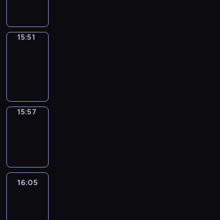
15:51
15:51
Coffee
Chat
15:51
-
15:57
15:57
Wrong&Right
15:57
-
16:05
16:05
Life
Around
16:05
-