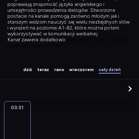
poprawiają znajomość języka angielskiego i
umiejętności prowadzenia dialogów. Stworzone
postacie na kanale pomogą zarówno młodym jak i
starszym widzom nauczyć się wielu niezbędnych słów
i wyrażeń na poziomie A1-B2, które można potem
wykorzystywać w komunikacji werbalnej.
Kanał zawiera dodatkowo
specjalny słownik z ponad
tysiącem nowych słów.
dziś
teraz
rano
wieczorem
cały dzień
03:31
Easy
Talk
03:31
-
04:27