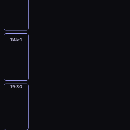
18:44
-
18:54
18:54
Life
Around
18:54
-
19:30
19:30
Get
a
Call
19:30
-
19:34