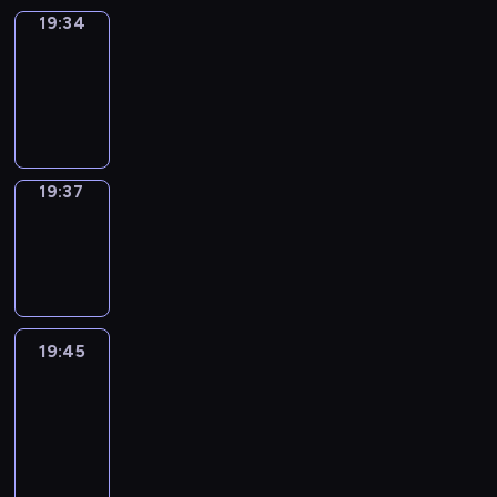
19:34
Irregular
Verbs
19:34
-
19:37
19:37
Wrong&Right
19:37
-
19:45
19:45
Life
Around
19:45
-
20:27