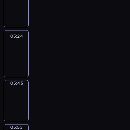
05:18
-
05:24
05:24
Easy
Talk
05:24
-
05:45
05:45
Simple
Phrases
05:45
-
05:53
05:53
Alfred