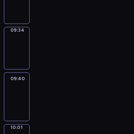
-
09:34
09:34
Coffee
Chat
09:34
-
09:40
09:40
Easy
Talk
09:40
-
10:01
10:01
Simple
Phrases