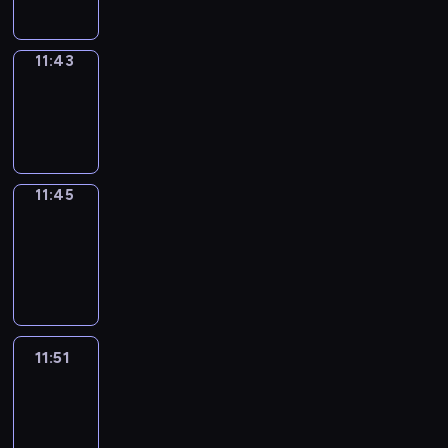
11:43
Wrong&Right
11:43
-
11:45
11:45
Coffee
Chat
11:45
-
11:51
11:51
Easy
Talk
11:51
-
12:12