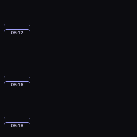
-
05:12
05:12
Get
a
Call
05:12
-
05:16
05:16
Wrong&Right
05:16
-
05:18
05:18
Coffee
Chat