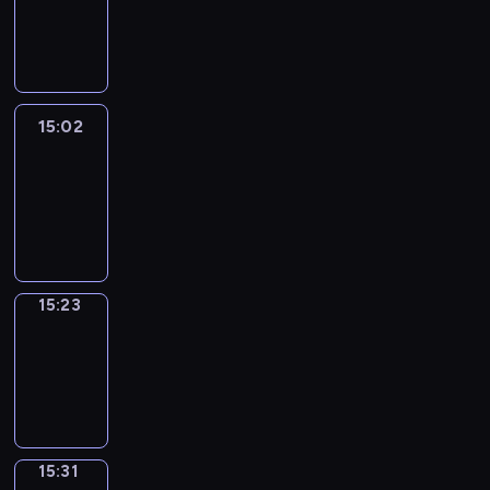
-
15:02
15:02
Easy
Talk
15:02
-
15:23
15:23
Simple
Phrases
15:23
-
15:31
15:31
Alfred