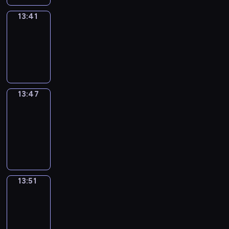
13:41
Irregular
Verbs
13:41
-
13:47
13:47
Get
a
Call
13:47
-
13:51
13:51
Wrong&Right
13:51
-
13:53