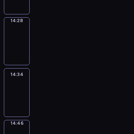
14:28
14:28
Alfred
&
Wilfred
14:28
-
14:34
14:34
Life
Around
14:34
-
14:46
14:46
Sing&Spell
14:46