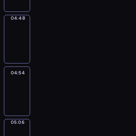
04:48
Alfred
&
Wilfred
04:48
-
04:54
04:54
Life
Around
04:54
-
05:06
05:06
Irregular
Verbs
05:06