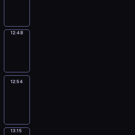
12:46
-
12:48
12:48
Coffee
Chat
12:48
-
12:54
12:54
Easy
Talk
12:54
-
13:15
13:15
Simple