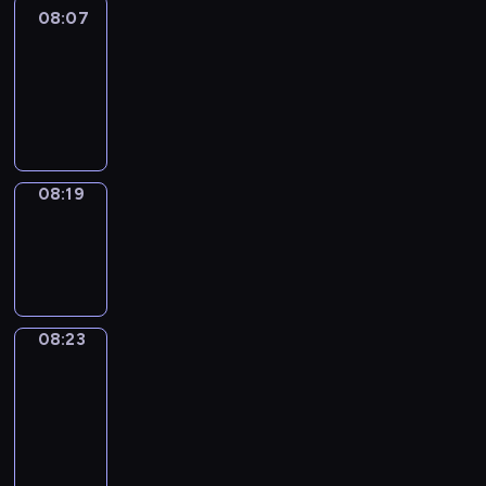
08:07
Life
Around
08:07
-
08:19
08:19
Sing&Spell
08:19
-
08:23
08:23
Get
a
Call
08:23
-
08:27