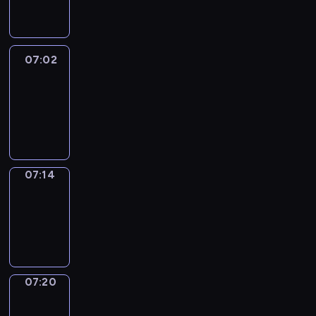
07:02
07:02
Life
Around
07:02
-
07:14
07:14
Irregular
Verbs
07:14
-
07:20
07:20
Get
a
Call