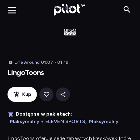
LingoToons, Og
WP Pilot
Life Around 01:07 - 01:19
LingoToons
Kup
Dostępne w pakietach:
Maksymalny + ELEVEN SPORTS
,
Maksymalny
LingoToons
oferuje serię zabawnych kreskówek, które