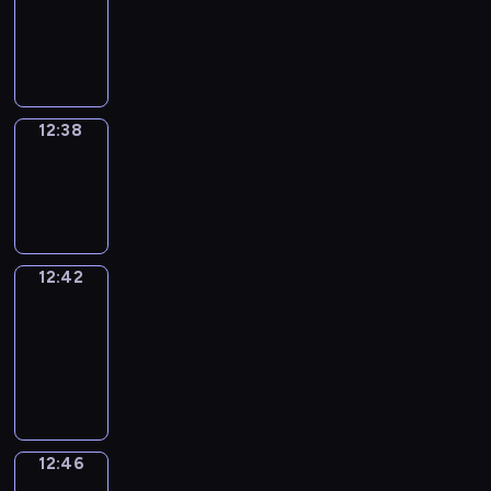
12:26
-
12:38
12:38
Sing&Spell
12:38
-
12:42
12:42
Get
a
Call
12:42
-
12:46
12:46
Wrong&Right