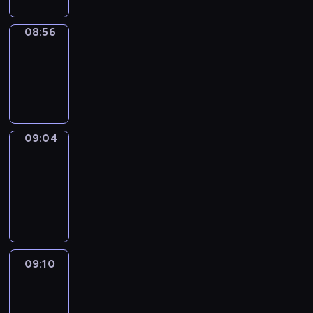
08:56
Simple
Phrases
08:56
-
09:04
09:04
Alfred
&
Wilfred
09:04
-
09:10
09:10
Life
Around
09:10
-