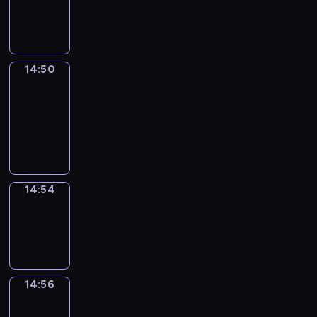
-
14:50
14:50
Get
a
Call
14:50
-
14:54
14:54
Wrong&Right
14:54
-
14:56
14:56
Coffee
Chat
14:56