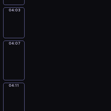
04:03
Sing&Spell
04:03
-
04:07
04:07
Get
a
Call
04:07
-
04:11
04:11
Wrong&Right
04:11
-
04:13