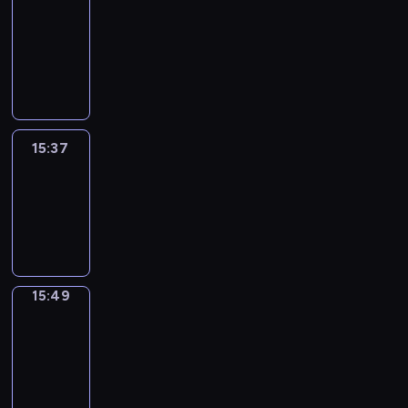
&
Wilfred
15:31
-
15:37
15:37
Life
Around
15:37
-
15:49
15:49
Irregular
Verbs
15:49
-
15:55