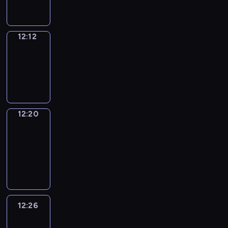
12:12
Simple
Phrases
12:12
-
12:20
12:20
Alfred
&
Wilfred
12:20
-
12:26
12:26
Life
Around