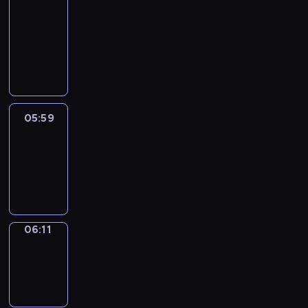
&
Wilfred
05:53
-
05:59
05:59
Life
Around
05:59
-
06:11
06:11
Sing&Spell
06:11
-
06:15