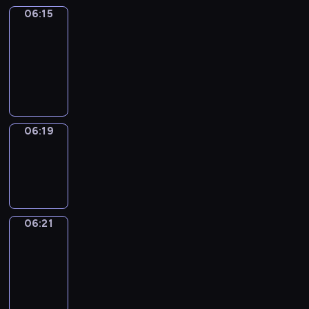
06:15
Get
a
Call
06:15
-
06:19
06:19
Wrong&Right
06:19
-
06:21
06:21
Coffee
Chat
06:21
-
06:27