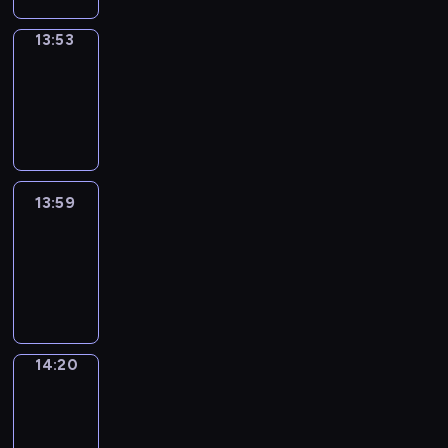
13:53
Coffee
Chat
13:53
-
13:59
13:59
Easy
Talk
13:59
-
14:20
14:20
Simple
Phrases
14:20
-