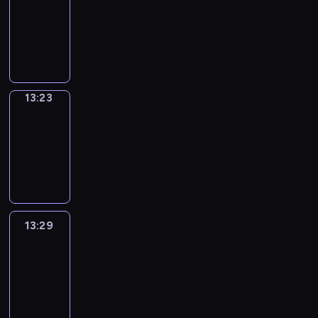
Phrases
13:15
-
13:23
13:23
Alfred
&
Wilfred
13:23
-
13:29
13:29
Life
Around
13:29
-
13:41