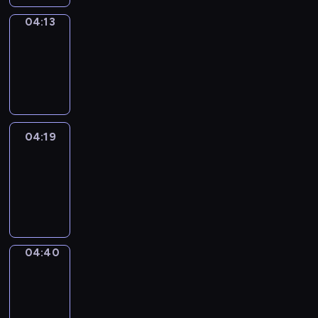
04:13
Coffee
Chat
04:13
-
04:19
04:19
Easy
Talk
04:19
-
04:40
04:40
Simple
Phrases
04:40
-
04:48