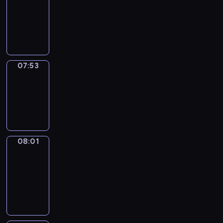
07:32
-
07:53
07:53
Simple
Phrases
07:53
-
08:01
08:01
Alfred
&
Wilfred
08:01
-
08:07