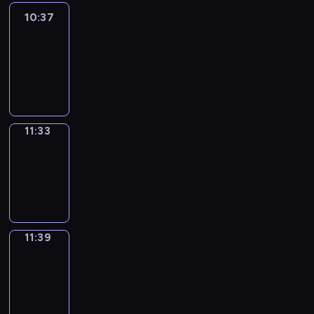
10:37
Easy
Talk
10:37
-
11:33
11:33
Irregular
Verbs
11:33
-
11:39
11:39
Get
a
Call
11:39
-
11:43