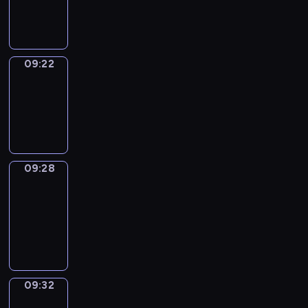
09:22
09:22
Irregular
Verbs
09:22
-
09:28
09:28
Get
a
Call
09:28
-
09:32
09:32
Wrong&Right
09:32