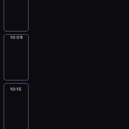
10:01
-
10:09
10:09
Alfred
&
Wilfred
10:09
-
10:15
10:15
Life
Around
10:15
-
10:27