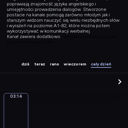
poprawiają znajomość języka angielskiego i
umiejętności prowadzenia dialogów. Stworzone
postacie na kanale pomogą zarówno młodym jak i
starszym widzom nauczyć się wielu niezbędnych słów
i wyrażeń na poziomie A1-B2, które można potem
wykorzystywać w komunikacji werbalnej.
Kanał zawiera dodatkowo
specjalny słownik z ponad
tysiącem nowych słów.
dziś
teraz
rano
wieczorem
cały dzień
03:14
Easy
Talk
03:14
-
04:03