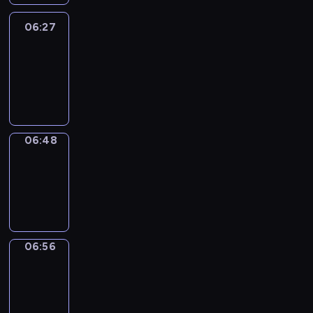
06:27
Easy
Talk
06:27
-
06:48
06:48
Simple
Phrases
06:48
-
06:56
06:56
Alfred
&
Wilfred
06:56
-