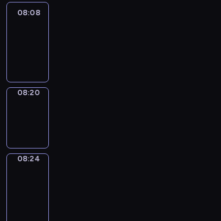
08:08
Life
Around
08:08
-
08:20
08:20
Sing&Spell
08:20
-
08:24
08:24
Get
a
Call
08:24
-
08:28