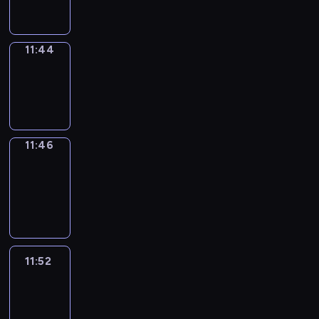
11:44
11:44
Wrong&Right
11:44
-
11:46
11:46
Coffee
Chat
11:46
-
11:52
11:52
Easy
Talk
11:52
-