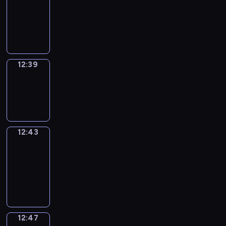
12:27
-
12:39
12:39
Sing&Spell
12:39
-
12:43
12:43
Get
a
Call
12:43
-
12:47
12:47
Wrong&Right