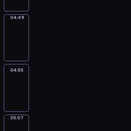
04:49
Alfred
&
Wilfred
04:49
-
04:55
04:55
Life
Around
04:55
-
05:07
05:07
Irregular
Verbs
05:07