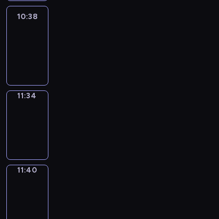
10:38
Easy
Talk
10:38
-
11:34
11:34
Irregular
Verbs
11:34
-
11:40
11:40
Get
a
Call
11:40
-