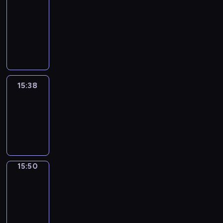
&
Wilfred
15:32
-
15:38
15:38
Life
Around
15:38
-
15:50
15:50
Irregular
Verbs
15:50
-
15:56