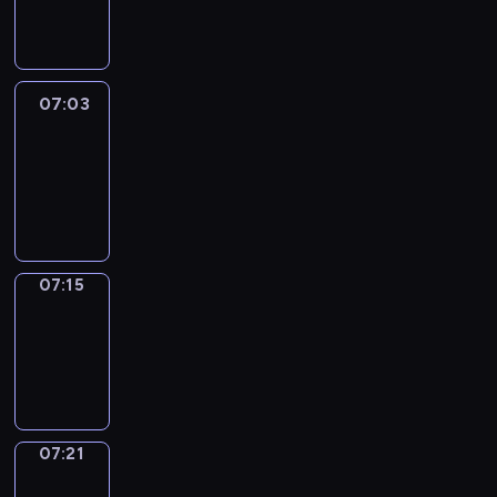
07:03
07:03
Life
Around
07:03
-
07:15
07:15
Irregular
Verbs
07:15
-
07:21
07:21
Get
a
Call