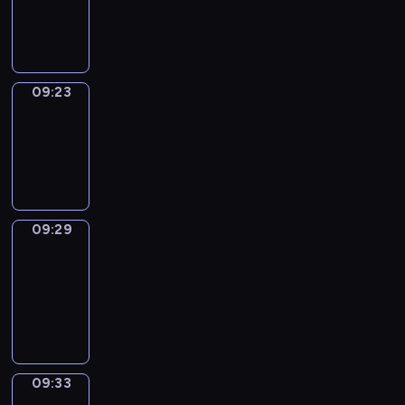
-
09:23
09:23
Irregular
Verbs
09:23
-
09:29
09:29
Get
a
Call
09:29
-
09:33
09:33
Wrong&Right