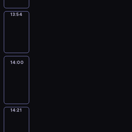
13:54
Coffee
Chat
13:54
-
14:00
14:00
Easy
Talk
14:00
-
14:21
14:21
Simple
Phrases
14:21
-