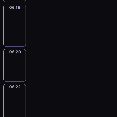
06:16
Get
a
Call
06:16
-
06:20
06:20
Wrong&Right
06:20
-
06:22
06:22
Coffee
Chat
06:22
-
06:28