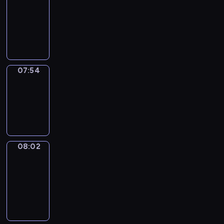
07:33
-
07:54
07:54
Simple
Phrases
07:54
-
08:02
08:02
Alfred
&
Wilfred
08:02
-
08:08