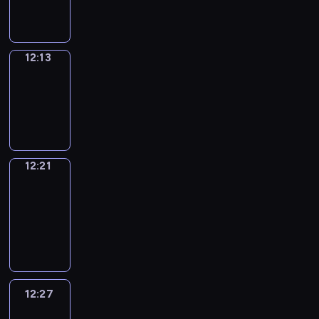
12:13
12:13
Simple
Phrases
12:13
-
12:21
12:21
Alfred
&
Wilfred
12:21
-
12:27
12:27
Life
Around