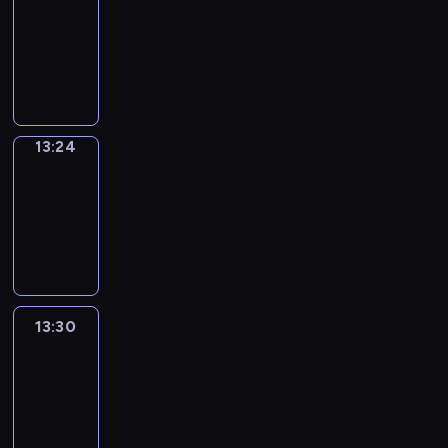
Phrases
13:16
-
13:24
13:24
Alfred
&
Wilfred
13:24
-
13:30
13:30
Life
Around
13:30
-
13:42