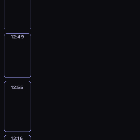
12:47
-
12:49
12:49
Coffee
Chat
12:49
-
12:55
12:55
Easy
Talk
12:55
-
13:16
13:16
Simple