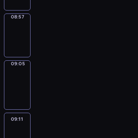
08:57
Simple
Phrases
08:57
-
09:05
09:05
Alfred
&
Wilfred
09:05
-
09:11
09:11
Life
Around
09:11