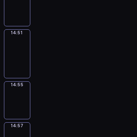
-
14:51
14:51
Get
a
Call
14:51
-
14:55
14:55
Wrong&Right
14:55
-
14:57
14:57
Coffee
Chat