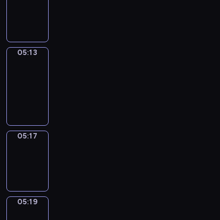
-
05:13
05:13
Get
a
Call
05:13
-
05:17
05:17
Wrong&Right
05:17
-
05:19
05:19
Coffee
Chat