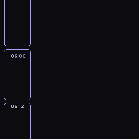
&
Wilfred
05:54
-
06:00
06:00
Life
Around
06:00
-
06:12
06:12
Sing&Spell
06:12
-
06:16