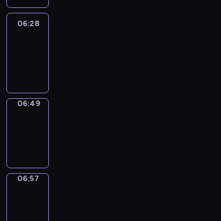
06:28
Easy
Talk
06:28
-
06:49
06:49
Simple
Phrases
06:49
-
06:57
06:57
Alfred
&
Wilfred
06:57
-