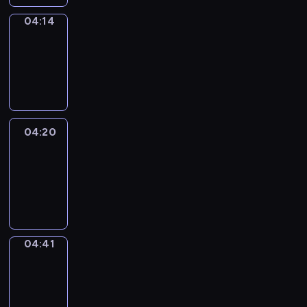
04:14
Coffee
Chat
04:14
-
04:20
04:20
Easy
Talk
04:20
-
04:41
04:41
Simple
Phrases
04:41
-
04:49