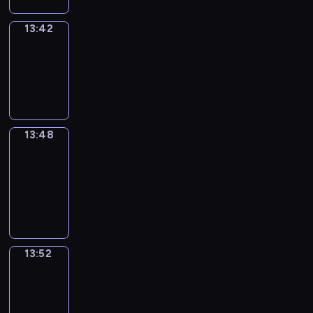
13:42
Irregular
Verbs
13:42
-
13:48
13:48
Get
a
Call
13:48
-
13:52
13:52
Wrong&Right
13:52
-
13:54