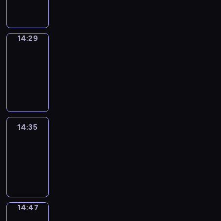
14:29
14:29
Alfred
&
Wilfred
14:29
-
14:35
14:35
Life
Around
14:35
-
14:47
14:47
Sing&Spell
14:47