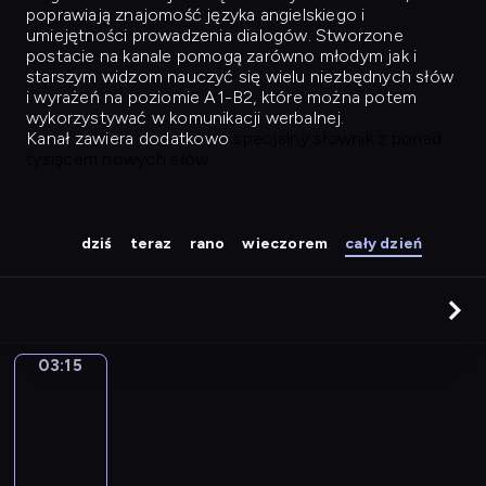
poprawiają znajomość języka angielskiego i
umiejętności prowadzenia dialogów. Stworzone
postacie na kanale pomogą zarówno młodym jak i
starszym widzom nauczyć się wielu niezbędnych słów
i wyrażeń na poziomie A1-B2, które można potem
wykorzystywać w komunikacji werbalnej.
Kanał zawiera dodatkowo
specjalny słownik z ponad
tysiącem nowych słów.
dziś
teraz
rano
wieczorem
cały dzień
03:15
Easy
Talk
03:15
-
04:04