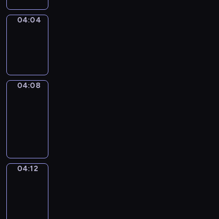
04:04
Sing&Spell
04:04
-
04:08
04:08
Get
a
Call
04:08
-
04:12
04:12
Wrong&Right
04:12
-
04:14