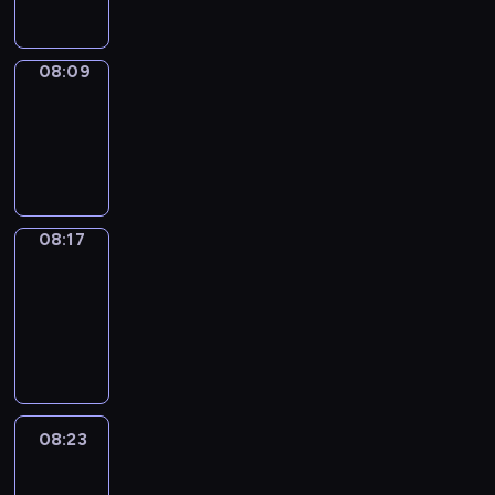
08:09
Simple
Phrases
08:09
-
08:17
08:17
Alfred
&
Wilfred
08:17
-
08:23
08:23
Life
Around
08:23