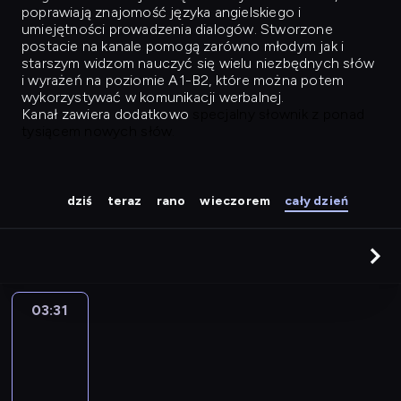
poprawiają znajomość języka angielskiego i
umiejętności prowadzenia dialogów. Stworzone
postacie na kanale pomogą zarówno młodym jak i
starszym widzom nauczyć się wielu niezbędnych słów
i wyrażeń na poziomie A1-B2, które można potem
wykorzystywać w komunikacji werbalnej.
Kanał zawiera dodatkowo
specjalny słownik z ponad
tysiącem nowych słów.
dziś
teraz
rano
wieczorem
cały dzień
03:31
Easy
Talk
03:31
-
04:27