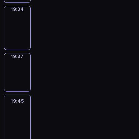
19:34
Irregular
Verbs
19:34
-
19:37
19:37
Wrong&Right
19:37
-
19:45
19:45
Life
Around
19:45
-
20:27