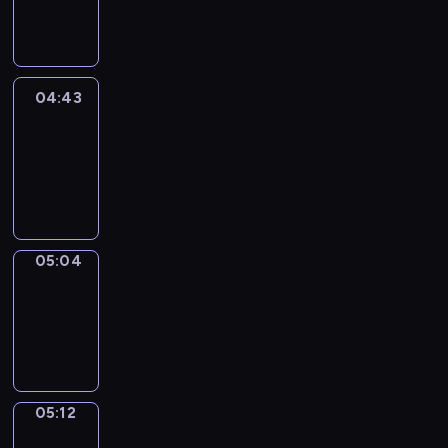
-
04:43
04:43
Easy
Talk
04:43
-
05:04
05:04
Simple
Phrases
05:04
-
05:12
05:12
Alfred
&