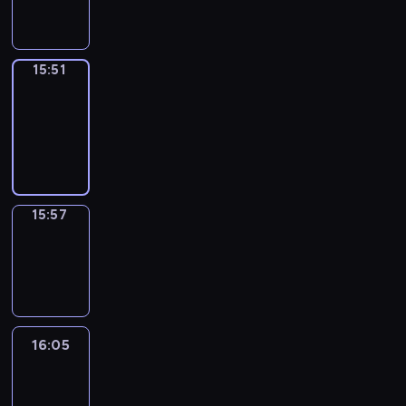
15:51
15:51
Coffee
Chat
15:51
-
15:57
15:57
Wrong&Right
15:57
-
16:05
16:05
Life
Around
16:05