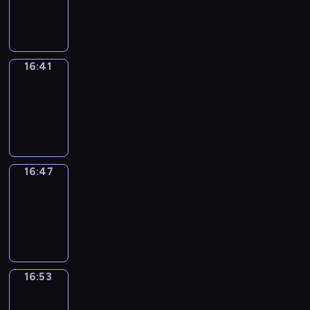
-
16:41
16:41
Irregular
Verbs
16:41
-
16:47
16:47
Coffee
Chat
16:47
-
16:53
16:53
Wrong&Right
16:53