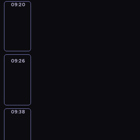
09:20
Alfred
&
Wilfred
09:20
-
09:26
09:26
Life
Around
09:26
-
09:38
09:38
Sing&Spell
09:38
-
09:42