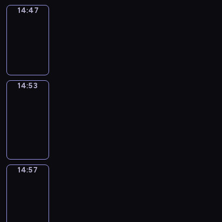
14:47
Irregular
Verbs
14:47
-
14:53
14:53
Get
a
Call
14:53
-
14:57
14:57
Coffee
Chat
14:57
-
15:03