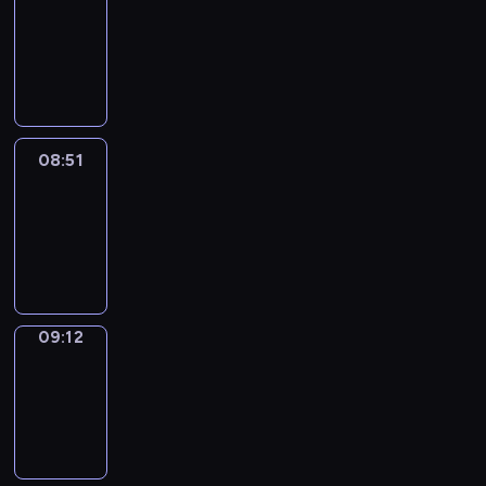
Chat
08:45
-
08:51
08:51
Easy
Talk
08:51
-
09:12
09:12
Simple
Phrases
09:12
-
09:20