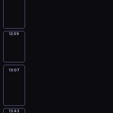
12:53
-
12:59
12:59
Wrong&Right
12:59
-
13:07
13:07
Life
Around
13:07
-
13:43
13:43
Sing&Spell