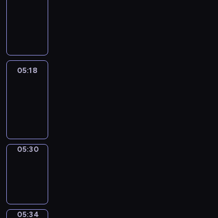
Wilfred
05:12
-
05:18
05:18
Life
Around
05:18
-
05:30
05:30
Sing&Spell
05:30
-
05:34
05:34
Get