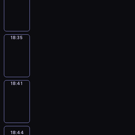
17:59
-
18:35
18:35
Irregular
Verbs
18:35
-
18:41
18:41
Coffee
Chat
18:41
-
18:44
18:44
Wrong&Right