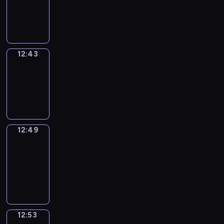
-
12:43
12:43
Irregular
Verbs
12:43
-
12:49
12:49
Get
a
Call
12:49
-
12:53
12:53
Coffee
Chat