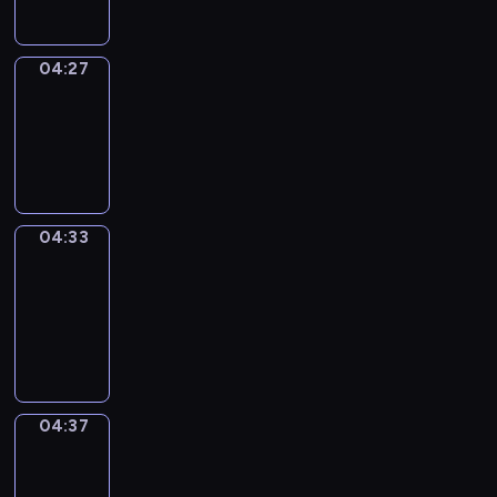
04:27
Irregular
Verbs
04:27
-
04:33
04:33
Get
a
Call
04:33
-
04:37
04:37
Coffee
Chat
04:37