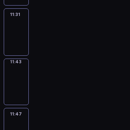
11:31
Life
Around
11:31
-
11:43
11:43
Get
a
Call
11:43
-
11:47
11:47
Easy
Talk
11:47