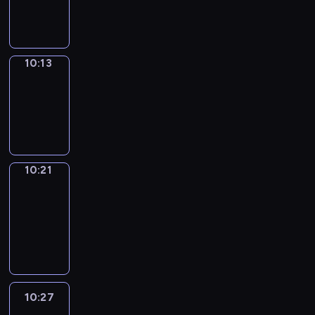
10:13
10:13
Simple
Phrases
10:13
-
10:21
10:21
Alfred
&
Wilfred
10:21
-
10:27
10:27
Life
Around