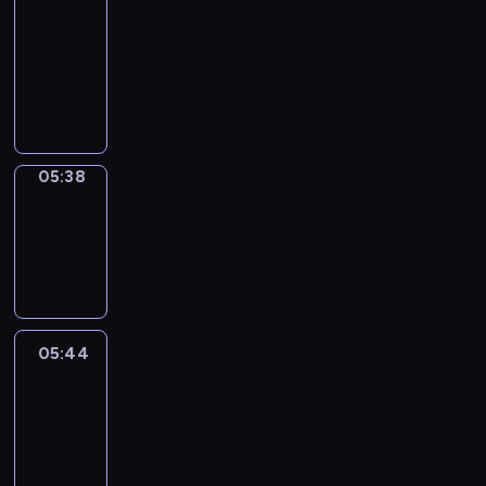
a
Call
05:34
-
05:38
05:38
Coffee
Chat
05:38
-
05:44
05:44
Easy
Talk
05:44
-
06:05