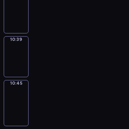
10:27
-
10:39
10:39
Irregular
Verbs
10:39
-
10:45
10:45
Get
a
Call
10:45
-
10:49