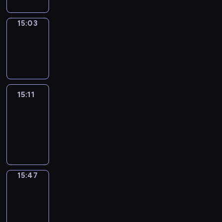
15:03
Wrong&Right
15:03
-
15:11
15:11
Life
Around
15:11
-
15:47
15:47
Get
a
Call
15:47
-