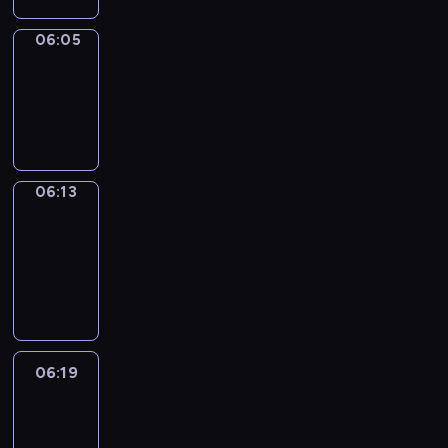
06:05
Simple
Phrases
06:05
-
06:13
06:13
Alfred
&
Wilfred
06:13
-
06:19
06:19
Life
Around
06:19
-