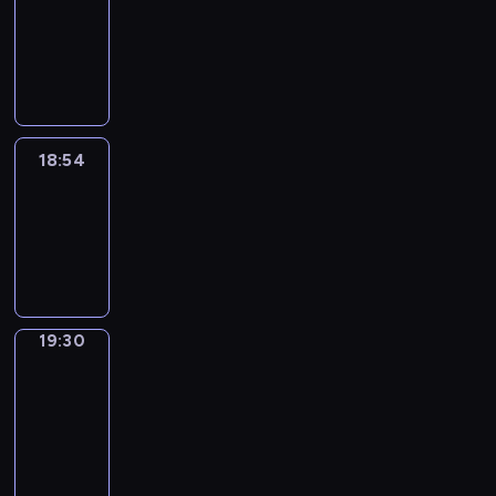
18:44
-
18:54
18:54
Life
Around
18:54
-
19:30
19:30
Get
a
Call
19:30
-
19:34