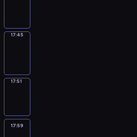
17:41
-
17:45
17:45
Coffee
Chat
17:45
-
17:51
17:51
Wrong&Right
17:51
-
17:59
17:59
Life
Around