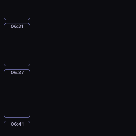
06:31
06:31
Irregular
Verbs
06:31
-
06:37
06:37
Get
a
Call
06:37
-
06:41
06:41
Coffee
Chat