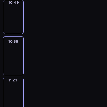
10:49
Coffee
Chat
10:49
-
10:55
10:55
Easy
Talk
10:55
-
11:23
11:23
Simple
Phrases
11:23
-
11:31