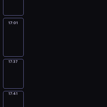
-
17:01
17:01
Life
Around
17:01
-
17:37
17:37
Sing&Spell
17:37
-
17:41
17:41
Get
a
Call