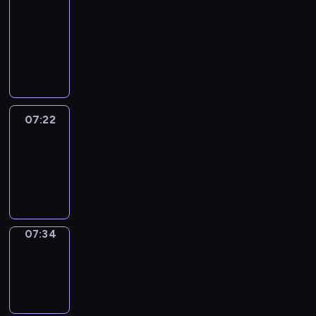
&
Wilfred
07:16
-
07:22
07:22
Life
Around
07:22
-
07:34
07:34
Sing&Spell
07:34
-
07:38