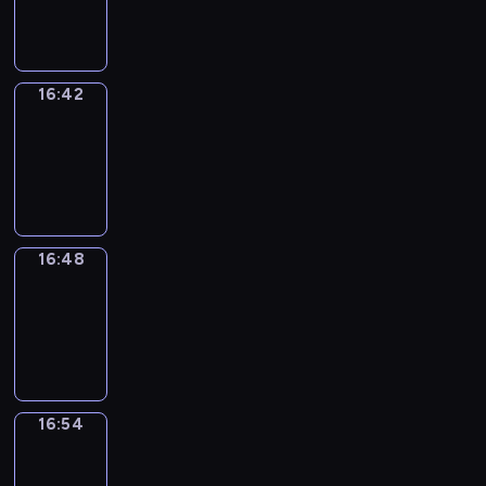
16:42
16:42
Irregular
Verbs
16:42
-
16:48
16:48
Coffee
Chat
16:48
-
16:54
16:54
Wrong&Right
16:54
-