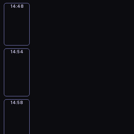
14:48
Irregular
Verbs
14:48
-
14:54
14:54
Get
a
Call
14:54
-
14:58
14:58
Coffee
Chat
14:58
-
15:04