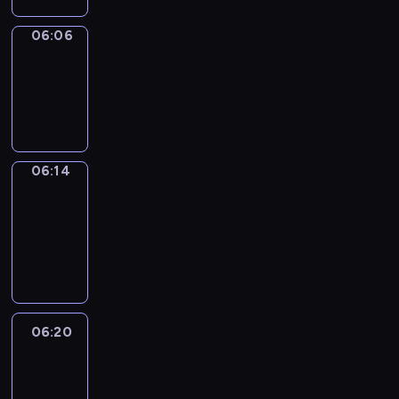
06:06
Simple
Phrases
06:06
-
06:14
06:14
Alfred
&
Wilfred
06:14
-
06:20
06:20
Life
Around
06:20
-