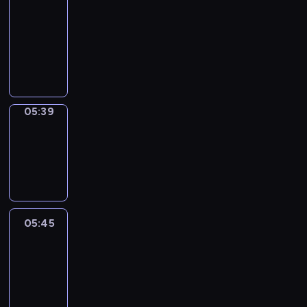
a
Call
05:35
-
05:39
05:39
Coffee
Chat
05:39
-
05:45
05:45
Easy
Talk
05:45
-
06:06