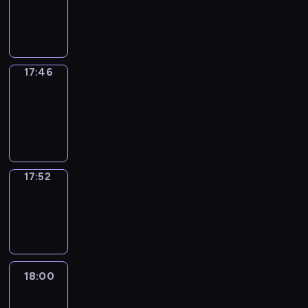
-
17:46
17:46
Coffee
Chat
17:46
-
17:52
17:52
Wrong&Right
17:52
-
18:00
18:00
Life
Around
18:00