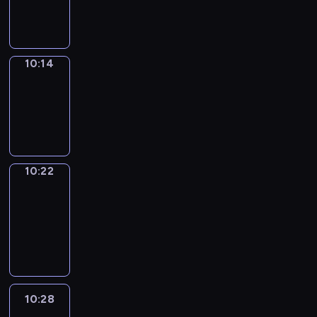
10:14
10:14
Simple
Phrases
10:14
-
10:22
10:22
Alfred
&
Wilfred
10:22
-
10:28
10:28
Life
Around