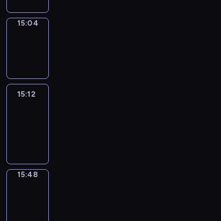
15:04
Wrong&Right
15:04
-
15:12
15:12
Life
Around
15:12
-
15:48
15:48
Get
a
Call
15:48
-