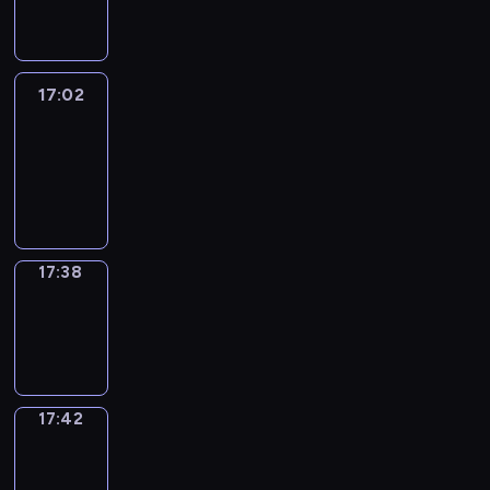
17:02
17:02
Life
Around
17:02
-
17:38
17:38
Sing&Spell
17:38
-
17:42
17:42
Get
a
Call
17:42