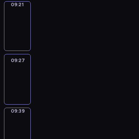
09:21
Alfred
&
Wilfred
09:21
-
09:27
09:27
Life
Around
09:27
-
09:39
09:39
Sing&Spell
09:39
-
09:43