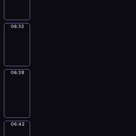
06:32
06:32
Irregular
Verbs
06:32
-
06:38
06:38
Get
a
Call
06:38
-
06:42
06:42
Coffee
Chat