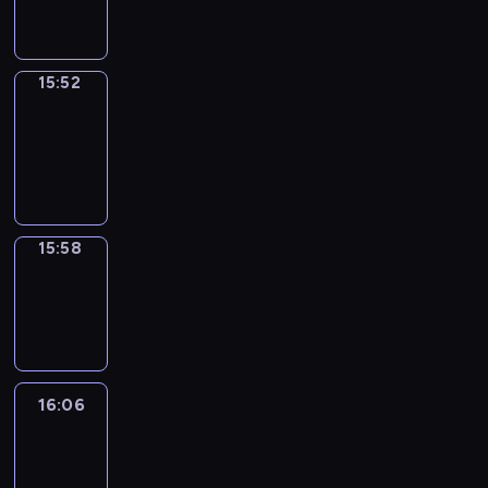
15:52
15:52
Coffee
Chat
15:52
-
15:58
15:58
Wrong&Right
15:58
-
16:06
16:06
Life
Around
16:06
-