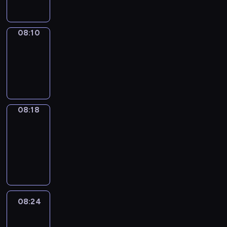
08:10
Simple
Phrases
08:10
-
08:18
08:18
Alfred
&
Wilfred
08:18
-
08:24
08:24
Life
Around
08:24