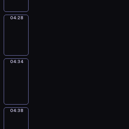
04:28
Irregular
Verbs
04:28
-
04:34
04:34
Get
a
Call
04:34
-
04:38
04:38
Coffee
Chat
04:38