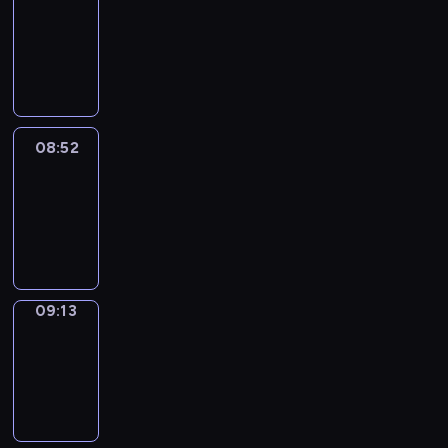
Chat
08:46
-
08:52
08:52
Easy
Talk
08:52
-
09:13
09:13
Simple
Phrases
09:13
-
09:21