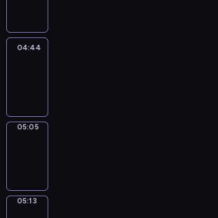
-
04:44
04:44
Easy
Talk
04:44
-
05:05
05:05
Simple
Phrases
05:05
-
05:13
05:13
Alfred
&