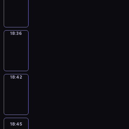
-
18:36
18:36
Irregular
Verbs
18:36
-
18:42
18:42
Coffee
Chat
18:42
-
18:45
18:45
Wrong&Right