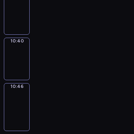
10:28
-
10:40
10:40
Irregular
Verbs
10:40
-
10:46
10:46
Get
a
Call
10:46
-
10:50