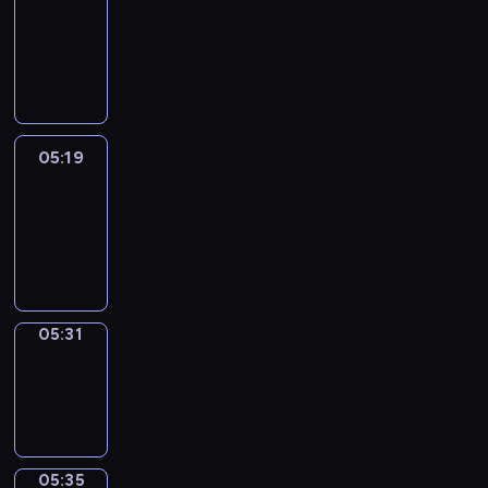
Wilfred
05:13
-
05:19
05:19
Life
Around
05:19
-
05:31
05:31
Sing&Spell
05:31
-
05:35
05:35
Get