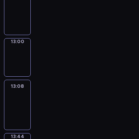
12:54
-
13:00
13:00
Wrong&Right
13:00
-
13:08
13:08
Life
Around
13:08
-
13:44
13:44
Sing&Spell