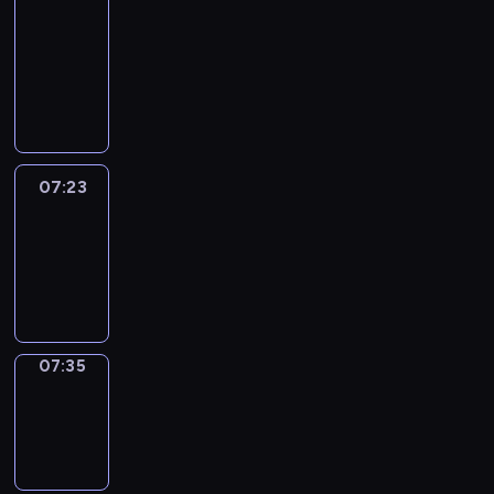
&
Wilfred
07:17
-
07:23
07:23
Life
Around
07:23
-
07:35
07:35
Sing&Spell
07:35
-
07:39