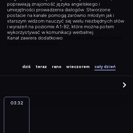
poprawiają znajomość języka angielskiego i
umiejętności prowadzenia dialogów. Stworzone
postacie na kanale pomogą zarówno młodym jak i
starszym widzom nauczyć się wielu niezbędnych słów
i wyrażeń na poziomie A1-B2, które można potem
wykorzystywać w komunikacji werbalnej.
Kanał zawiera dodatkowo
specjalny słownik z ponad
tysiącem nowych słów.
dziś
teraz
rano
wieczorem
cały dzień
03:32
Easy
Talk
03:32
-
04:28