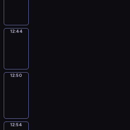
-
12:44
12:44
Irregular
Verbs
12:44
-
12:50
12:50
Get
a
Call
12:50
-
12:54
12:54
Coffee
Chat