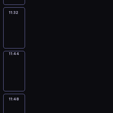
11:32
Life
Around
11:32
-
11:44
11:44
Get
a
Call
11:44
-
11:48
11:48
Easy
Talk
11:48