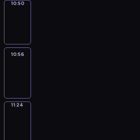
10:50
Coffee
Chat
10:50
-
10:56
10:56
Easy
Talk
10:56
-
11:24
11:24
Simple
Phrases
11:24
-
11:32