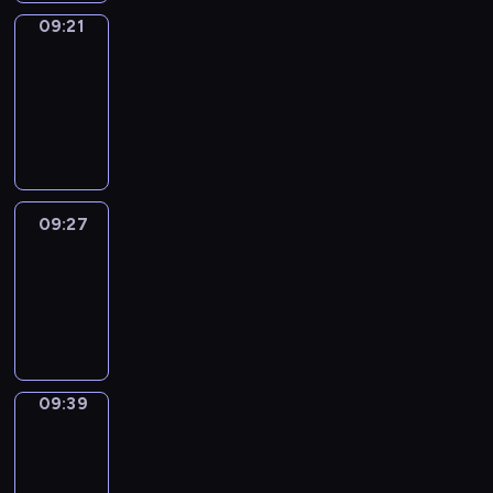
09:21
Alfred
&
Wilfred
09:21
-
09:27
09:27
Life
Around
09:27
-
09:39
09:39
Sing&Spell
09:39
-
09:43