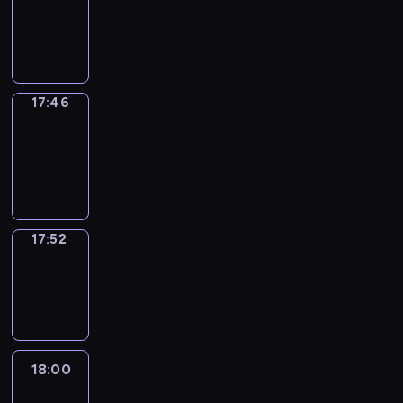
17:42
-
17:46
17:46
Coffee
Chat
17:46
-
17:52
17:52
Wrong&Right
17:52
-
18:00
18:00
Life
Around