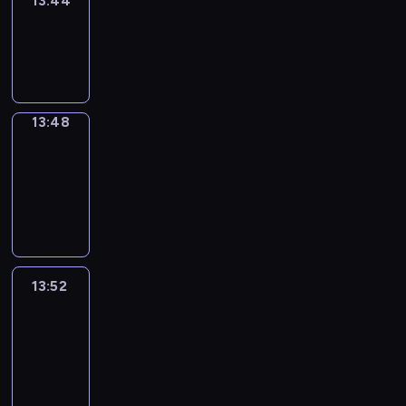
13:44
Sing&Spell
13:44
-
13:48
13:48
Get
a
Call
13:48
-
13:52
13:52
Easy
Talk
13:52
-
14:48