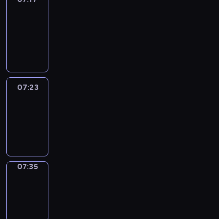
&
Wilfred
07:17
-
07:23
07:23
Life
Around
07:23
-
07:35
07:35
Sing&Spell
07:35
-
07:39