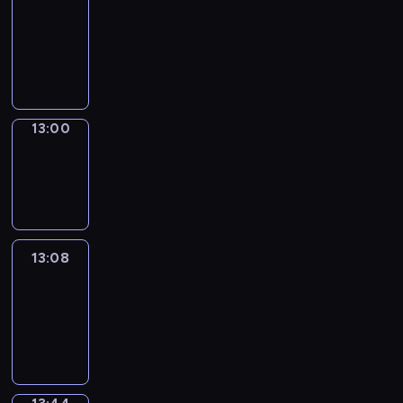
Chat
12:54
-
13:00
13:00
Wrong&Right
13:00
-
13:08
13:08
Life
Around
13:08
-
13:44