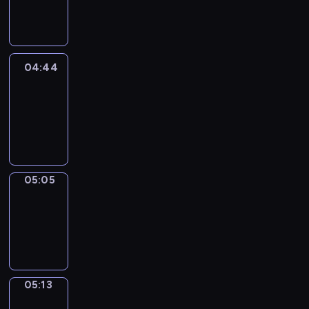
-
04:44
04:44
Easy
Talk
04:44
-
05:05
05:05
Simple
Phrases
05:05
-
05:13
05:13
Alfred
&