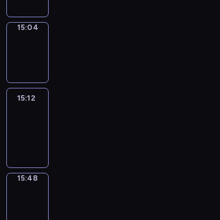
15:04
Wrong&Right
15:04
-
15:12
15:12
Life
Around
15:12
-
15:48
15:48
Get
a
Call
15:48
-