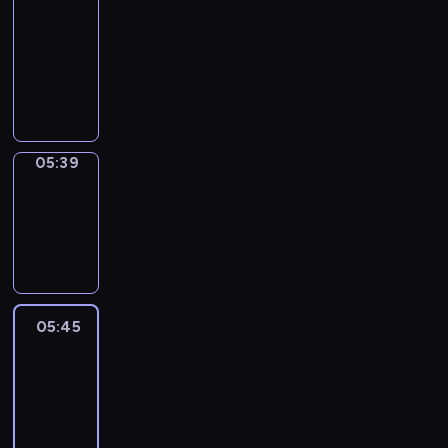
a
Call
05:35
-
05:39
05:39
Coffee
Chat
05:39
-
05:45
05:45
Easy
Talk
05:45
-
06:06