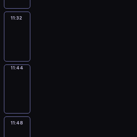
11:32
Life
Around
11:32
-
11:44
11:44
Get
a
Call
11:44
-
11:48
11:48
Easy
Talk
11:48