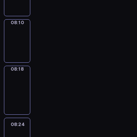
08:10
08:10
Simple
Phrases
08:10
-
08:18
08:18
Alfred
&
Wilfred
08:18
-
08:24
08:24
Life
Around