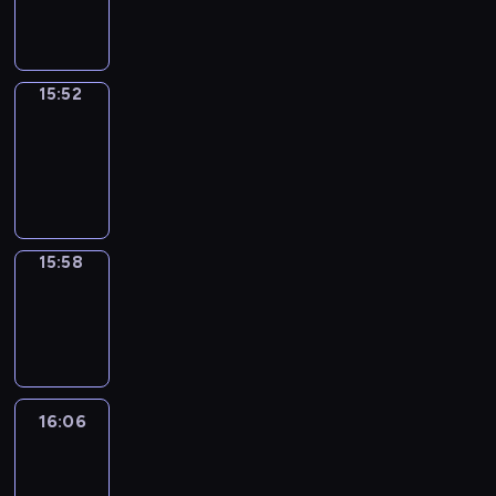
15:52
15:52
Coffee
Chat
15:52
-
15:58
15:58
Wrong&Right
15:58
-
16:06
16:06
Life
Around
16:06