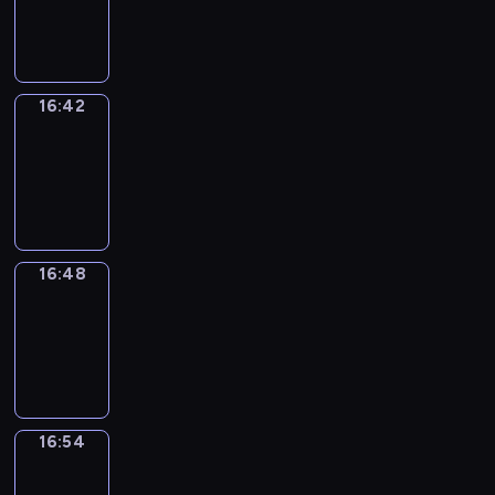
-
16:42
16:42
Irregular
Verbs
16:42
-
16:48
16:48
Coffee
Chat
16:48
-
16:54
16:54
Wrong&Right
16:54