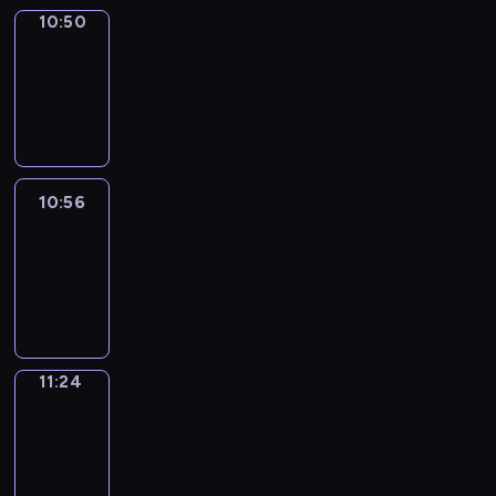
10:50
Coffee
Chat
10:50
-
10:56
10:56
Easy
Talk
10:56
-
11:24
11:24
Simple
Phrases
11:24
-
11:32