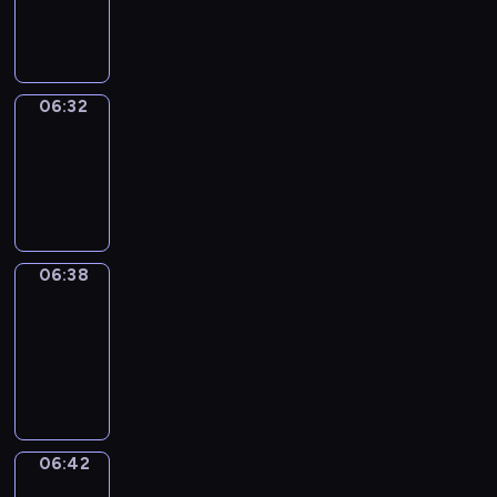
-
06:32
06:32
Irregular
Verbs
06:32
-
06:38
06:38
Get
a
Call
06:38
-
06:42
06:42
Coffee
Chat