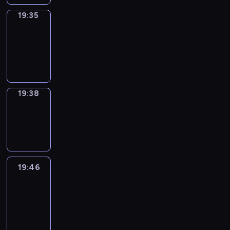
19:35
Irregular
Verbs
19:35
-
19:38
19:38
Wrong&Right
19:38
-
19:46
19:46
Life
Around
19:46
-
20:28