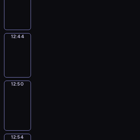
-
12:44
12:44
Irregular
Verbs
12:44
-
12:50
12:50
Get
a
Call
12:50
-
12:54
12:54
Coffee