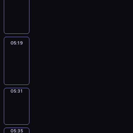
Wilfred
05:13
-
05:19
05:19
Life
Around
05:19
-
05:31
05:31
Sing&Spell
05:31
-
05:35
05:35
Get