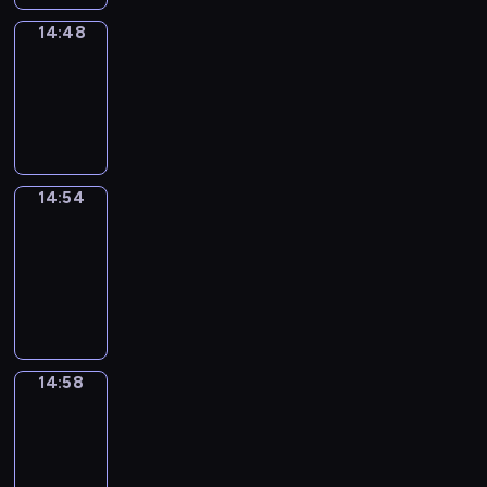
14:48
Irregular
Verbs
14:48
-
14:54
14:54
Get
a
Call
14:54
-
14:58
14:58
Coffee
Chat
14:58
-
15:04