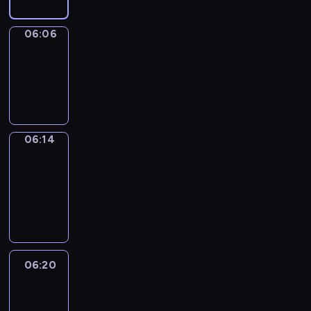
06:06
Simple
Phrases
06:06
-
06:14
06:14
Alfred
&
Wilfred
06:14
-
06:20
06:20
Life
Around
06:20