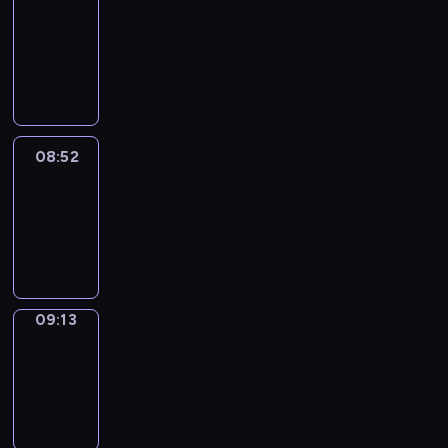
Chat
08:46
-
08:52
08:52
Easy
Talk
08:52
-
09:13
09:13
Simple
Phrases
09:13
-
09:21