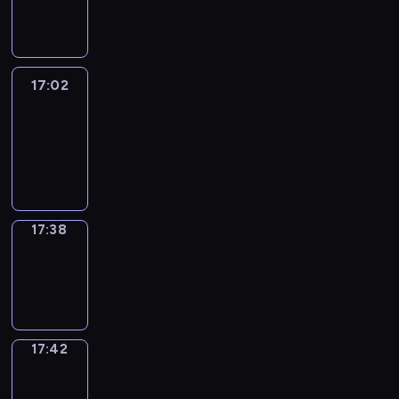
-
17:02
17:02
Life
Around
17:02
-
17:38
17:38
Sing&Spell
17:38
-
17:42
17:42
Get
a
Call