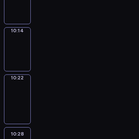
-
10:14
10:14
Simple
Phrases
10:14
-
10:22
10:22
Alfred
&
Wilfred
10:22
-
10:28
10:28
Life