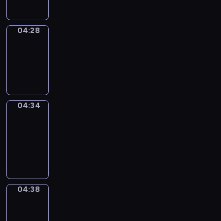
04:28
Irregular
Verbs
04:28
-
04:34
04:34
Get
a
Call
04:34
-
04:38
04:38
Coffee
Chat
04:38