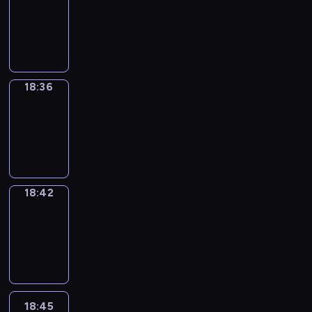
18:00
-
18:36
18:36
Irregular
Verbs
18:36
-
18:42
18:42
Coffee
Chat
18:42
-
18:45
18:45
Wrong&Right