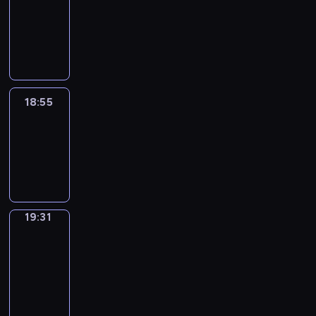
18:45
-
18:55
18:55
Life
Around
18:55
-
19:31
19:31
Get
a
Call
19:31
-
19:35