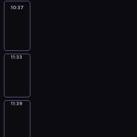
10:37
Easy
Talk
10:37
-
11:33
11:33
Irregular
Verbs
11:33
-
11:39
11:39
Get
a
Call
11:39
-
11:43