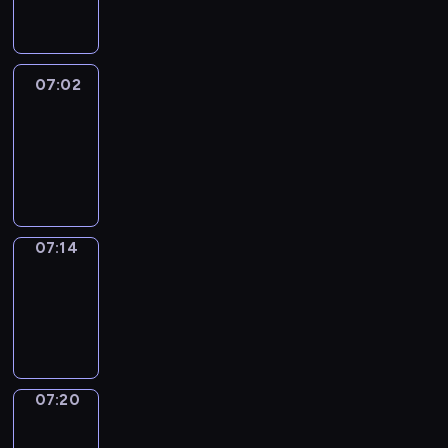
07:02
07:02
Life
Around
07:02
-
07:14
07:14
Irregular
Verbs
07:14
-
07:20
07:20
Get
a
Call