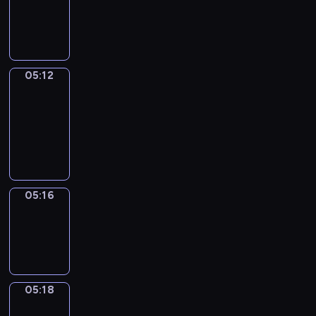
-
05:12
05:12
Get
a
Call
05:12
-
05:16
05:16
Wrong&Right
05:16
-
05:18
05:18
Coffee
Chat