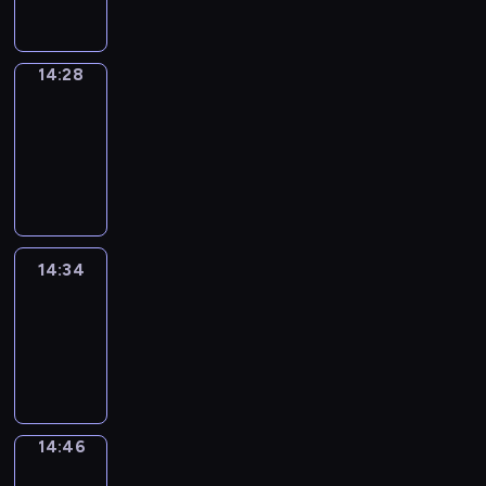
14:28
14:28
Alfred
&
Wilfred
14:28
-
14:34
14:34
Life
Around
14:34
-
14:46
14:46
Sing&Spell
14:46