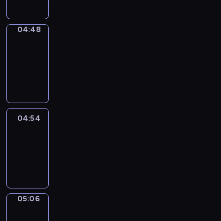
04:48
Alfred
&
Wilfred
04:48
-
04:54
04:54
Life
Around
04:54
-
05:06
05:06
Irregular
Verbs
05:06