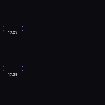
Phrases
13:15
-
13:23
13:23
Alfred
&
Wilfred
13:23
-
13:29
13:29
Life
Around
13:29
-
13:41