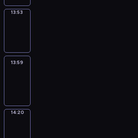
13:53
Coffee
Chat
13:53
-
13:59
13:59
Easy
Talk
13:59
-
14:20
14:20
Simple
Phrases
14:20
-