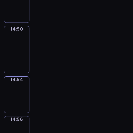
-
14:50
14:50
Get
a
Call
14:50
-
14:54
14:54
Wrong&Right
14:54
-
14:56
14:56
Coffee
Chat
14:56