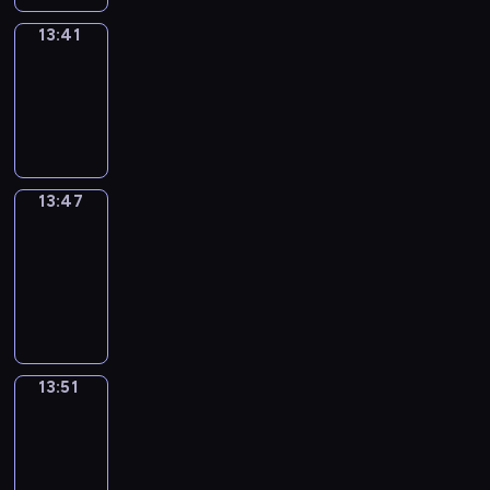
13:41
Irregular
Verbs
13:41
-
13:47
13:47
Get
a
Call
13:47
-
13:51
13:51
Wrong&Right
13:51
-
13:53