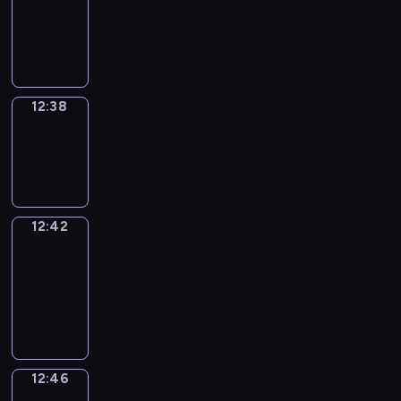
12:26
-
12:38
12:38
Sing&Spell
12:38
-
12:42
12:42
Get
a
Call
12:42
-
12:46
12:46
Wrong&Right