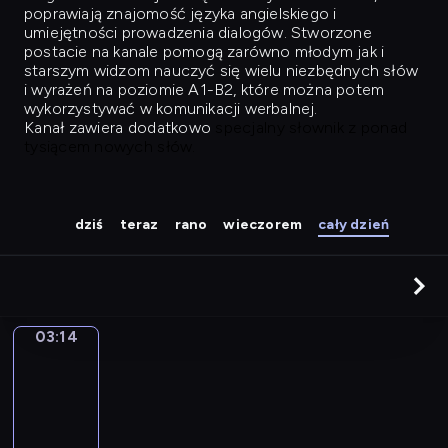
poprawiają znajomość języka angielskiego i
umiejętności prowadzenia dialogów. Stworzone
postacie na kanale pomogą zarówno młodym jak i
starszym widzom nauczyć się wielu niezbędnych słów
i wyrażeń na poziomie A1-B2, które można potem
wykorzystywać w komunikacji werbalnej.
Kanał zawiera dodatkowo
specjalny słownik z ponad
tysiącem nowych słów.
dziś
teraz
rano
wieczorem
cały dzień
03:14
Easy
Talk
03:14
-
04:03