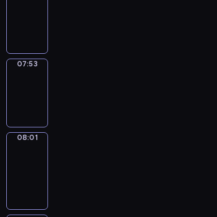
07:32
-
07:53
07:53
Simple
Phrases
07:53
-
08:01
08:01
Alfred
&
Wilfred
08:01
-
08:07