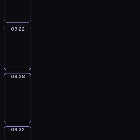
09:22
09:22
Irregular
Verbs
09:22
-
09:28
09:28
Get
a
Call
09:28
-
09:32
09:32
Wrong&Right
09:32