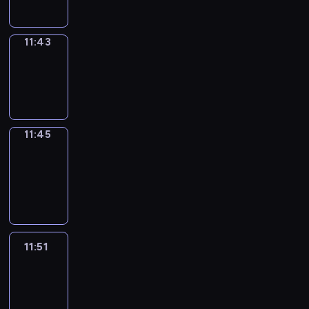
11:43
Wrong&Right
11:43
-
11:45
11:45
Coffee
Chat
11:45
-
11:51
11:51
Easy
Talk
11:51
-
12:12