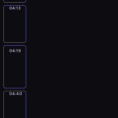
04:13
Coffee
Chat
04:13
-
04:19
04:19
Easy
Talk
04:19
-
04:40
04:40
Simple
Phrases
04:40
-
04:48