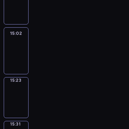
-
15:02
15:02
Easy
Talk
15:02
-
15:23
15:23
Simple
Phrases
15:23
-
15:31
15:31
Alfred