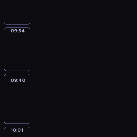
-
09:34
09:34
Coffee
Chat
09:34
-
09:40
09:40
Easy
Talk
09:40
-
10:01
10:01
Simple
Phrases