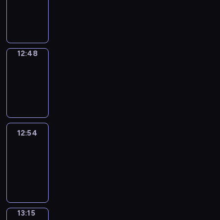
12:46
-
12:48
12:48
Coffee
Chat
12:48
-
12:54
12:54
Easy
Talk
12:54
-
13:15
13:15
Simple