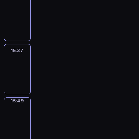
&
Wilfred
15:31
-
15:37
15:37
Life
Around
15:37
-
15:49
15:49
Irregular
Verbs
15:49
-
15:55