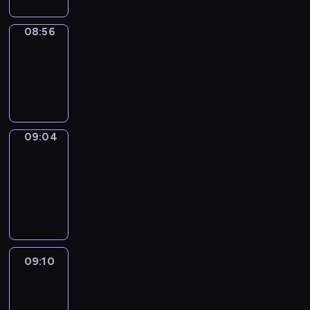
08:56
Simple
Phrases
08:56
-
09:04
09:04
Alfred
&
Wilfred
09:04
-
09:10
09:10
Life
Around
09:10
-