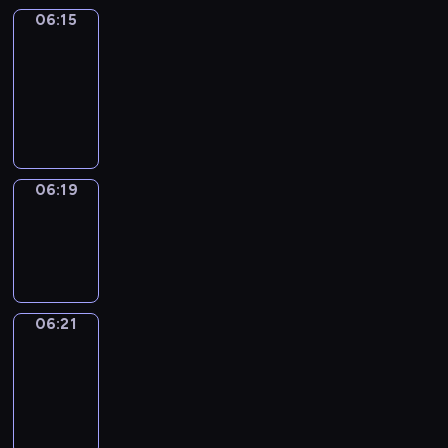
06:15
Get
a
Call
06:15
-
06:19
06:19
Wrong&Right
06:19
-
06:21
06:21
Coffee
Chat
06:21
-
06:27