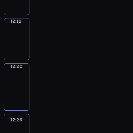
12:12
Simple
Phrases
12:12
-
12:20
12:20
Alfred
&
Wilfred
12:20
-
12:26
12:26
Life
Around