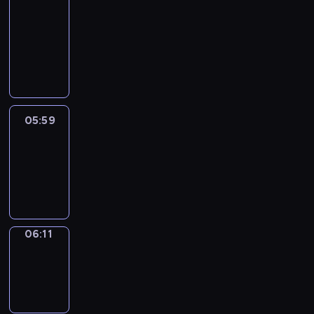
&
Wilfred
05:53
-
05:59
05:59
Life
Around
05:59
-
06:11
06:11
Sing&Spell
06:11
-
06:15