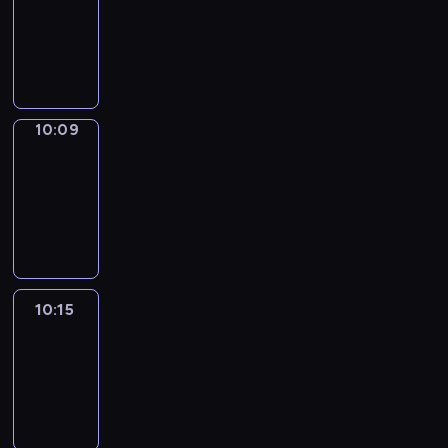
10:01
-
10:09
10:09
Alfred
&
Wilfred
10:09
-
10:15
10:15
Life
Around
10:15
-
10:27