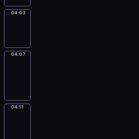
04:03
Sing&Spell
04:03
-
04:07
04:07
Get
a
Call
04:07
-
04:11
04:11
Wrong&Right
04:11
-
04:13