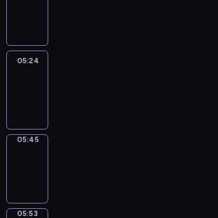
05:18
-
05:24
05:24
Easy
Talk
05:24
-
05:45
05:45
Simple
Phrases
05:45
-
05:53
05:53
Alfred