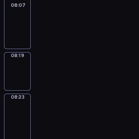
08:07
Life
Around
08:07
-
08:19
08:19
Sing&Spell
08:19
-
08:23
08:23
Get
a
Call
08:23
-
08:27