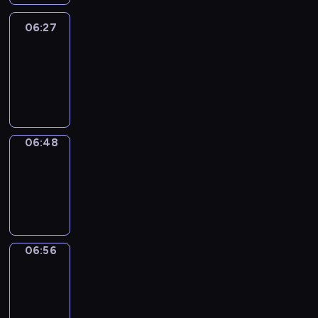
06:27
Easy
Talk
06:27
-
06:48
06:48
Simple
Phrases
06:48
-
06:56
06:56
Alfred
&
Wilfred
06:56
-