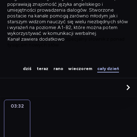
poprawiają znajomość języka angielskiego i
umiejętności prowadzenia dialogów. Stworzone
postacie na kanale pomogą zarówno młodym jak i
starszym widzom nauczyć się wielu niezbędnych słów
i wyrażeń na poziomie A1-B2, które można potem
wykorzystywać w komunikacji werbalnej.
Kanał zawiera dodatkowo
specjalny słownik z ponad
tysiącem nowych słów.
dziś
teraz
rano
wieczorem
cały dzień
03:32
Easy
Talk
03:32
-
04:28