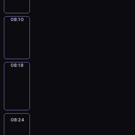
08:10
Simple
Phrases
08:10
-
08:18
08:18
Alfred
&
Wilfred
08:18
-
08:24
08:24
Life
Around
08:24