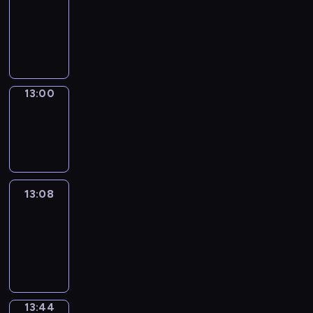
12:54
-
13:00
13:00
Wrong&Right
13:00
-
13:08
13:08
Life
Around
13:08
-
13:44
13:44
Sing&Spell