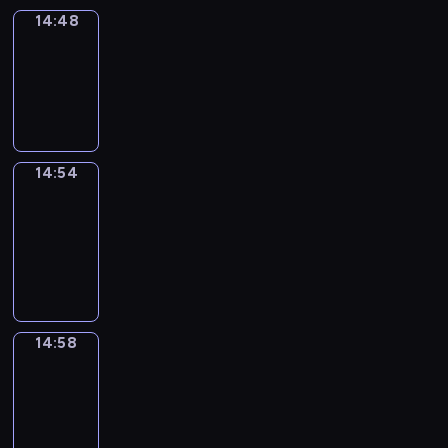
14:48
Irregular
Verbs
14:48
-
14:54
14:54
Get
a
Call
14:54
-
14:58
14:58
Coffee
Chat
14:58
-
15:04