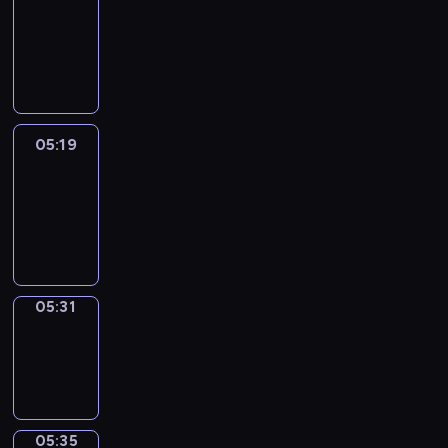
Wilfred
05:13
-
05:19
05:19
Life
Around
05:19
-
05:31
05:31
Sing&Spell
05:31
-
05:35
05:35
Get