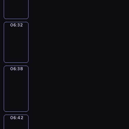
06:32
06:32
Irregular
Verbs
06:32
-
06:38
06:38
Get
a
Call
06:38
-
06:42
06:42
Coffee
Chat