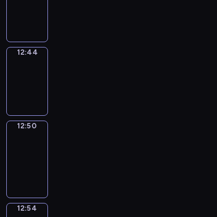
-
12:44
12:44
Irregular
Verbs
12:44
-
12:50
12:50
Get
a
Call
12:50
-
12:54
12:54
Coffee
Chat