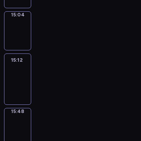
15:04
Wrong&Right
15:04
-
15:12
15:12
Life
Around
15:12
-
15:48
15:48
Get
a
Call
15:48
-