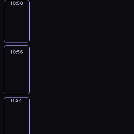
10:50
Coffee
Chat
10:50
-
10:56
10:56
Easy
Talk
10:56
-
11:24
11:24
Simple
Phrases
11:24
-
11:32