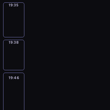
19:35
Irregular
Verbs
19:35
-
19:38
19:38
Wrong&Right
19:38
-
19:46
19:46
Life
Around
19:46
-
20:28