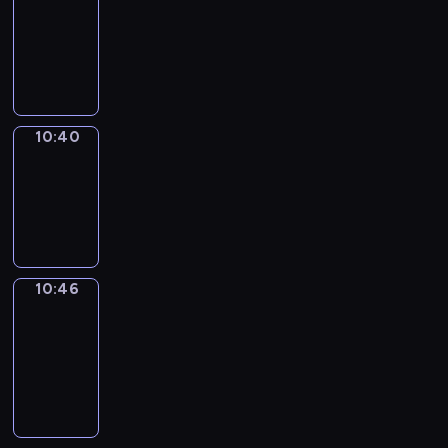
10:28
-
10:40
10:40
Irregular
Verbs
10:40
-
10:46
10:46
Get
a
Call
10:46
-
10:50