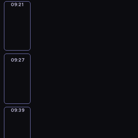
09:21
Alfred
&
Wilfred
09:21
-
09:27
09:27
Life
Around
09:27
-
09:39
09:39
Sing&Spell
09:39
-
09:43