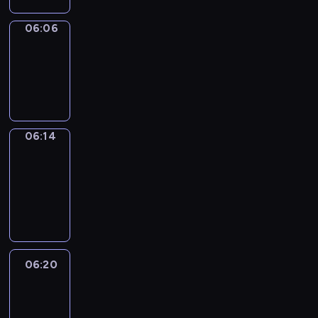
06:06
Simple
Phrases
06:06
-
06:14
06:14
Alfred
&
Wilfred
06:14
-
06:20
06:20
Life
Around
06:20
-