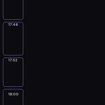
-
17:46
17:46
Coffee
Chat
17:46
-
17:52
17:52
Wrong&Right
17:52
-
18:00
18:00
Life
Around
18:00