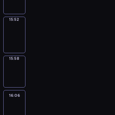
15:52
15:52
Coffee
Chat
15:52
-
15:58
15:58
Wrong&Right
15:58
-
16:06
16:06
Life
Around
16:06
-