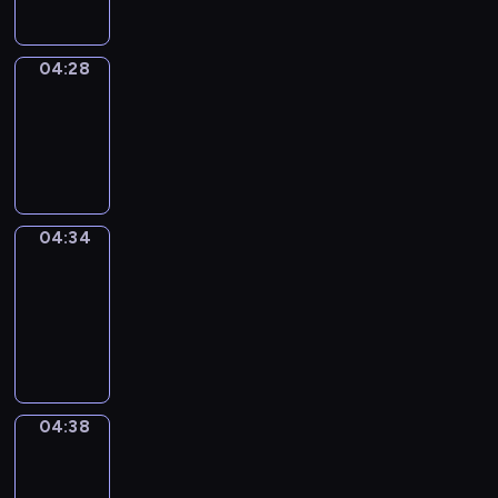
04:28
Irregular
Verbs
04:28
-
04:34
04:34
Get
a
Call
04:34
-
04:38
04:38
Coffee
Chat
04:38