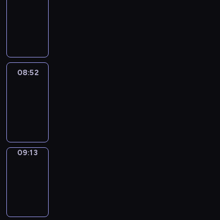
Chat
08:46
-
08:52
08:52
Easy
Talk
08:52
-
09:13
09:13
Simple
Phrases
09:13
-
09:21