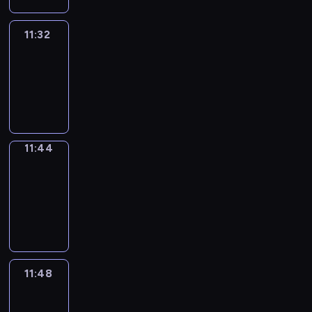
11:32
Life
Around
11:32
-
11:44
11:44
Get
a
Call
11:44
-
11:48
11:48
Easy
Talk
11:48