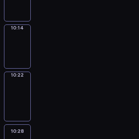
10:14
10:14
Simple
Phrases
10:14
-
10:22
10:22
Alfred
&
Wilfred
10:22
-
10:28
10:28
Life
Around