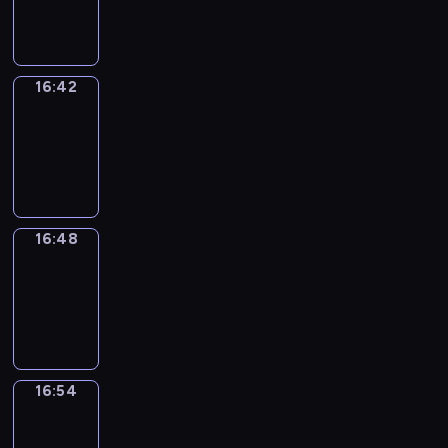
16:42
16:42
Irregular
Verbs
16:42
-
16:48
16:48
Coffee
Chat
16:48
-
16:54
16:54
Wrong&Right
16:54
-