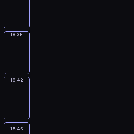
-
18:36
18:36
Irregular
Verbs
18:36
-
18:42
18:42
Coffee
Chat
18:42
-
18:45
18:45
Wrong&Right