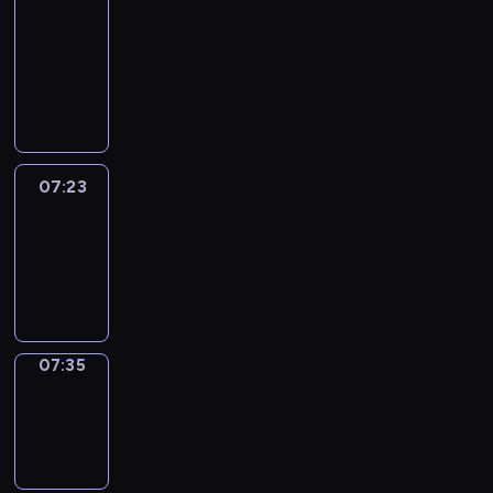
&
Wilfred
07:17
-
07:23
07:23
Life
Around
07:23
-
07:35
07:35
Sing&Spell
07:35
-
07:39