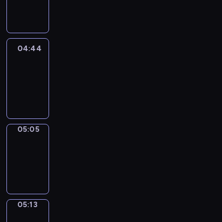
-
04:44
04:44
Easy
Talk
04:44
-
05:05
05:05
Simple
Phrases
05:05
-
05:13
05:13
Alfred
&