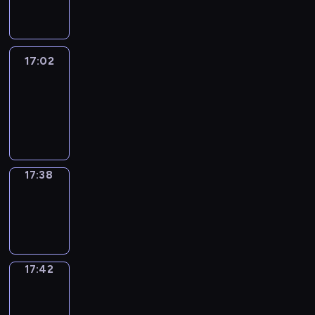
17:02
17:02
Life
Around
17:02
-
17:38
17:38
Sing&Spell
17:38
-
17:42
17:42
Get
a
Call
17:42