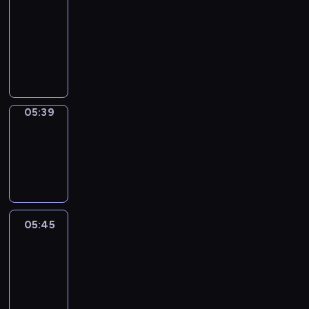
a
Call
05:35
-
05:39
05:39
Coffee
Chat
05:39
-
05:45
05:45
Easy
Talk
05:45
-
06:06