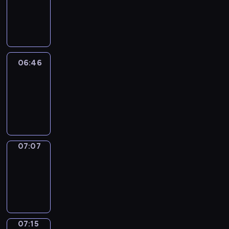
06:40
-
06:46
06:46
Easy
Talk
06:46
-
07:07
07:07
Simple
Phrases
07:07
-
07:15
07:15
Alfred