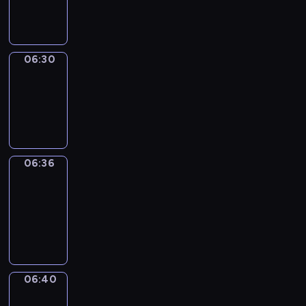
06:30
06:30
Irregular
Verbs
06:30
-
06:36
06:36
Get
a
Call
06:36
-
06:40
06:40
Coffee
Chat