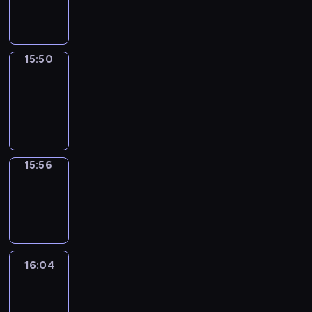
15:50
15:50
Coffee
Chat
15:50
-
15:56
15:56
Wrong&Right
15:56
-
16:04
16:04
Life
Around
16:04