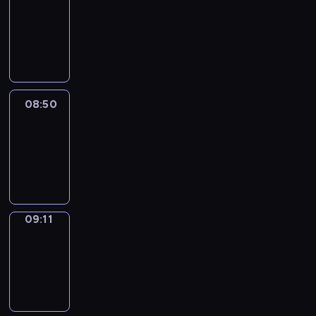
Chat
08:44
-
08:50
08:50
Easy
Talk
08:50
-
09:11
09:11
Simple
Phrases
09:11
-
09:19