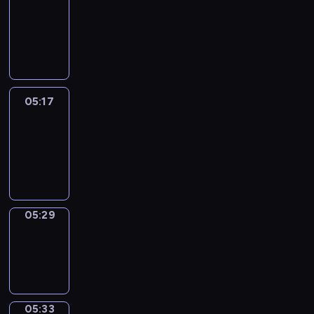
Wilfred
05:11
-
05:17
05:17
Life
Around
05:17
-
05:29
05:29
Sing&Spell
05:29
-
05:33
05:33
Get