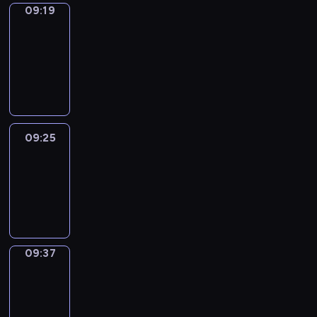
09:19
Alfred
&
Wilfred
09:19
-
09:25
09:25
Life
Around
09:25
-
09:37
09:37
Sing&Spell
09:37
-
09:41