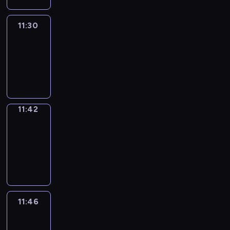
11:30
Life
Around
11:30
-
11:42
11:42
Get
a
Call
11:42
-
11:46
11:46
Easy
Talk
11:46