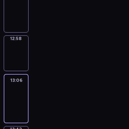
12:52
-
12:58
12:58
Wrong&Right
12:58
-
13:06
13:06
Life
Around
13:06
-
13:42