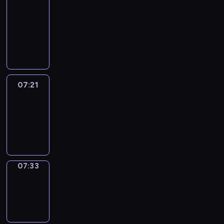
&
Wilfred
07:15
-
07:21
07:21
Life
Around
07:21
-
07:33
07:33
Sing&Spell
07:33
-
07:37