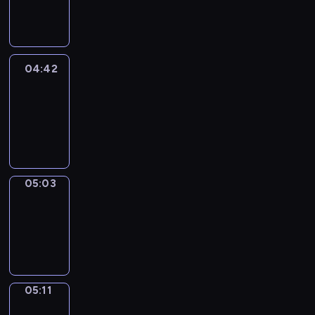
-
04:42
04:42
Easy
Talk
04:42
-
05:03
05:03
Simple
Phrases
05:03
-
05:11
05:11
Alfred
&