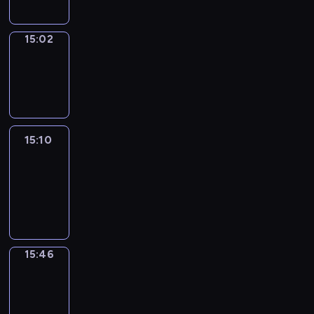
15:02
Wrong&Right
15:02
-
15:10
15:10
Life
Around
15:10
-
15:46
15:46
Get
a
Call
15:46
-