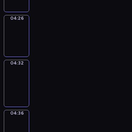
04:26
Irregular
Verbs
04:26
-
04:32
04:32
Get
a
Call
04:32
-
04:36
04:36
Coffee
Chat
04:36