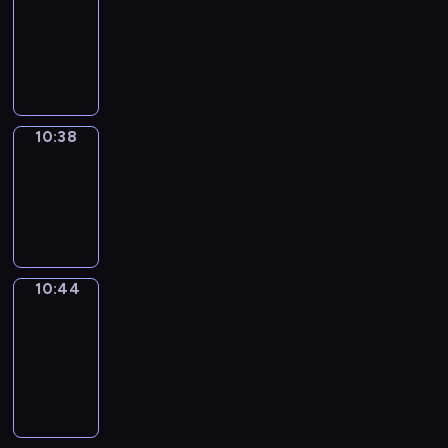
10:26
-
10:38
10:38
Irregular
Verbs
10:38
-
10:44
10:44
Get
a
Call
10:44
-
10:48