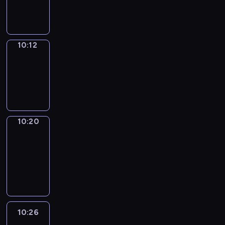
10:12
10:12
Simple
Phrases
10:12
-
10:20
10:20
Alfred
&
Wilfred
10:20
-
10:26
10:26
Life
Around