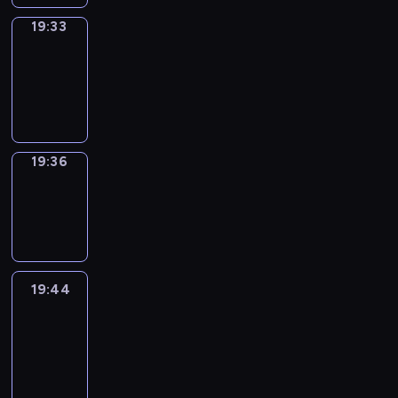
19:33
Irregular
Verbs
19:33
-
19:36
19:36
Wrong&Right
19:36
-
19:44
19:44
Life
Around
19:44
-
20:26