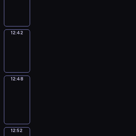
-
12:42
12:42
Irregular
Verbs
12:42
-
12:48
12:48
Get
a
Call
12:48
-
12:52
12:52
Coffee
Chat