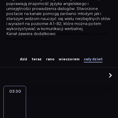
poprawiają znajomość języka angielskiego i
umiejętności prowadzenia dialogów. Stworzone
postacie na kanale pomogą zarówno młodym jak i
starszym widzom nauczyć się wielu niezbędnych słów
i wyrażeń na poziomie A1-B2, które można potem
wykorzystywać w komunikacji werbalnej.
Kanał zawiera dodatkowo
specjalny słownik z ponad
tysiącem nowych słów.
dziś
teraz
rano
wieczorem
cały dzień
03:30
Easy
Talk
03:30
-
04:26