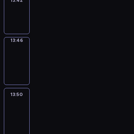
13:42
Sing&Spell
13:42
-
13:46
13:46
Get
a
Call
13:46
-
13:50
13:50
Easy
Talk
13:50
-
14:46