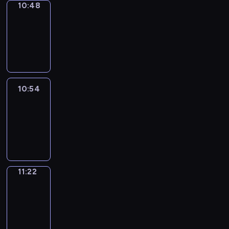
10:48
Coffee
Chat
10:48
-
10:54
10:54
Easy
Talk
10:54
-
11:22
11:22
Simple
Phrases
11:22
-
11:30