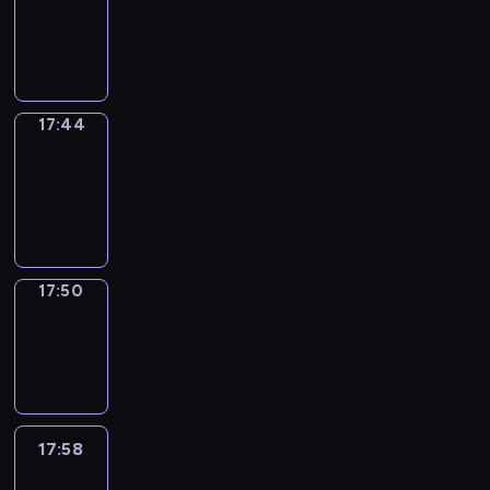
17:40
-
17:44
17:44
Coffee
Chat
17:44
-
17:50
17:50
Wrong&Right
17:50
-
17:58
17:58
Life
Around