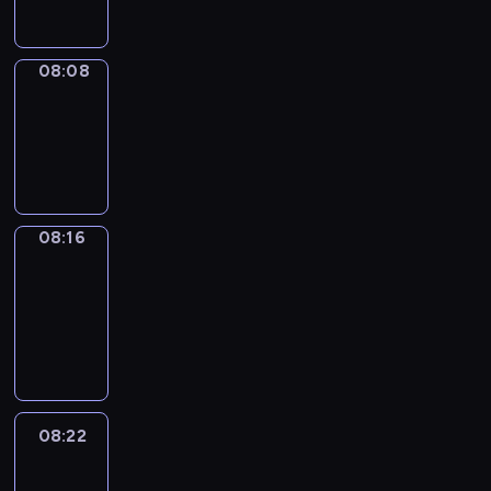
08:08
Simple
Phrases
08:08
-
08:16
08:16
Alfred
&
Wilfred
08:16
-
08:22
08:22
Life
Around
08:22