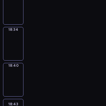
17:58
-
18:34
18:34
Irregular
Verbs
18:34
-
18:40
18:40
Coffee
Chat
18:40
-
18:43
18:43
Wrong&Right