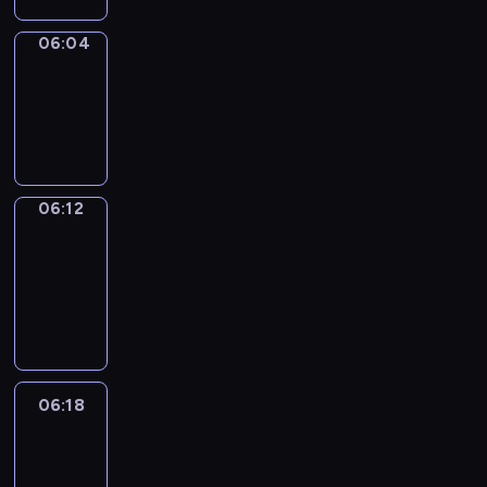
06:04
Simple
Phrases
06:04
-
06:12
06:12
Alfred
&
Wilfred
06:12
-
06:18
06:18
Life
Around
06:18
-