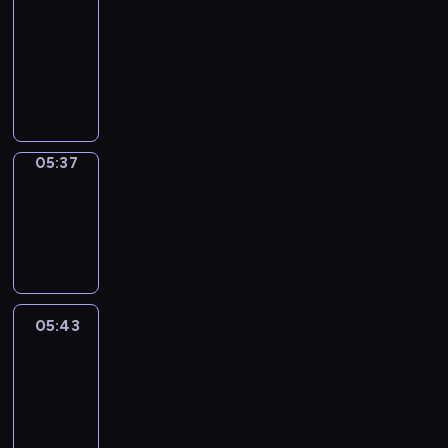
a
Call
05:33
-
05:37
05:37
Coffee
Chat
05:37
-
05:43
05:43
Easy
Talk
05:43
-
06:04