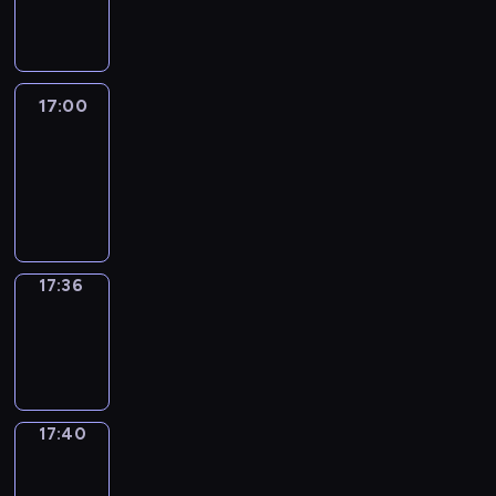
-
17:00
17:00
Life
Around
17:00
-
17:36
17:36
Sing&Spell
17:36
-
17:40
17:40
Get
a
Call