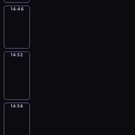
14:46
Irregular
Verbs
14:46
-
14:52
14:52
Get
a
Call
14:52
-
14:56
14:56
Coffee
Chat
14:56
-
15:02