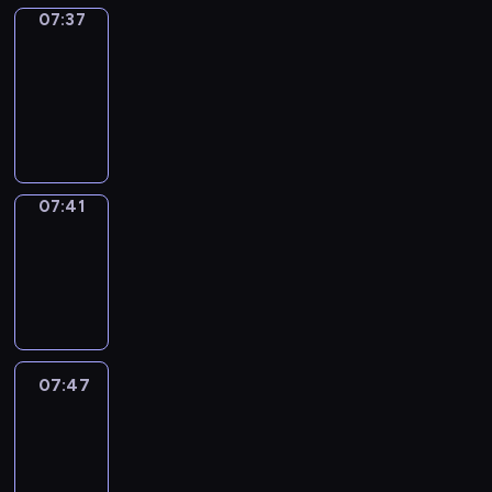
07:37
Get
a
Call
07:37
-
07:41
07:41
Coffee
Chat
07:41
-
07:47
07:47
Easy
Talk
07:47
-
08:08