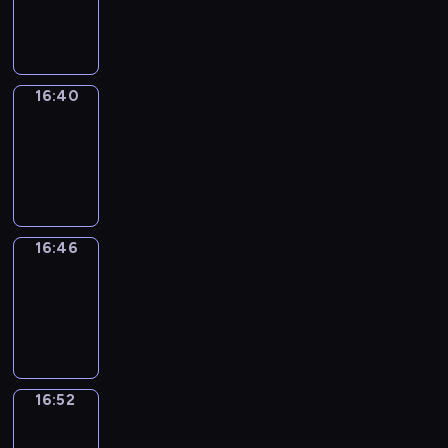
-
16:40
16:40
Irregular
Verbs
16:40
-
16:46
16:46
Coffee
Chat
16:46
-
16:52
16:52
Wrong&Right
16:52