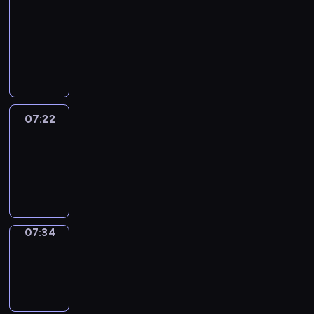
&
Wilfred
07:16
-
07:22
07:22
Life
Around
07:22
-
07:34
07:34
Sing&Spell
07:34
-
07:38