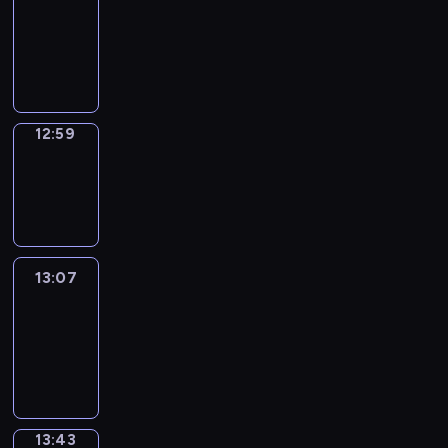
12:53
-
12:59
12:59
Wrong&Right
12:59
-
13:07
13:07
Life
Around
13:07
-
13:43
13:43
Sing&Spell