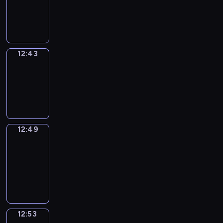
-
12:43
12:43
Irregular
Verbs
12:43
-
12:49
12:49
Get
a
Call
12:49
-
12:53
12:53
Coffee
Chat