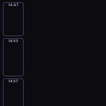
14:47
Irregular
Verbs
14:47
-
14:53
14:53
Get
a
Call
14:53
-
14:57
14:57
Coffee
Chat
14:57
-
15:03