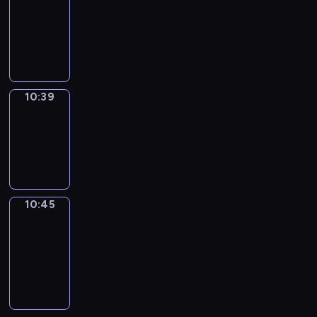
10:27
-
10:39
10:39
Irregular
Verbs
10:39
-
10:45
10:45
Get
a
Call
10:45
-
10:49