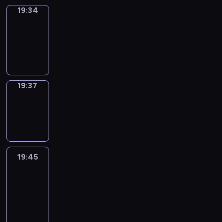
19:34
Irregular
Verbs
19:34
-
19:37
19:37
Wrong&Right
19:37
-
19:45
19:45
Life
Around
19:45
-
20:27