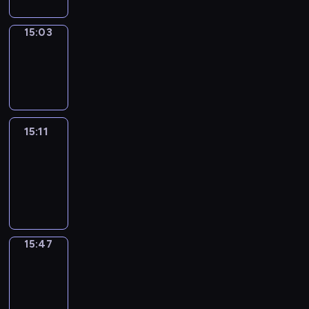
15:03
Wrong&Right
15:03
-
15:11
15:11
Life
Around
15:11
-
15:47
15:47
Get
a
Call
15:47
-