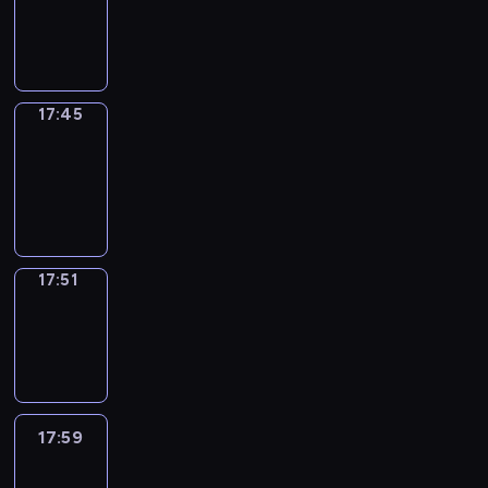
-
17:45
17:45
Coffee
Chat
17:45
-
17:51
17:51
Wrong&Right
17:51
-
17:59
17:59
Life
Around
17:59