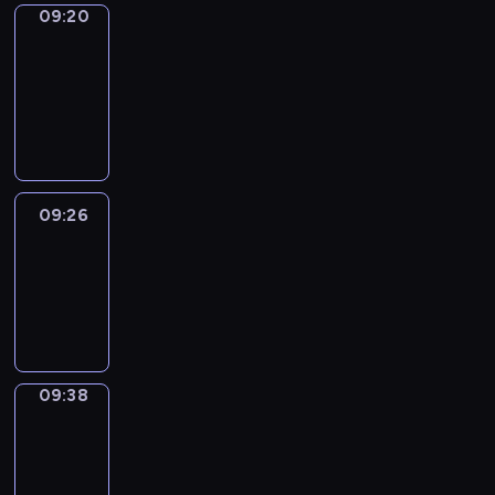
09:20
Alfred
&
Wilfred
09:20
-
09:26
09:26
Life
Around
09:26
-
09:38
09:38
Sing&Spell
09:38
-
09:42