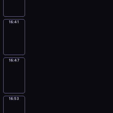
16:41
16:41
Irregular
Verbs
16:41
-
16:47
16:47
Coffee
Chat
16:47
-
16:53
16:53
Wrong&Right
16:53
-