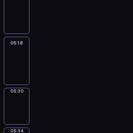
Wilfred
05:12
-
05:18
05:18
Life
Around
05:18
-
05:30
05:30
Sing&Spell
05:30
-
05:34
05:34
Get