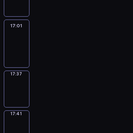
17:01
17:01
Life
Around
17:01
-
17:37
17:37
Sing&Spell
17:37
-
17:41
17:41
Get
a
Call
17:41