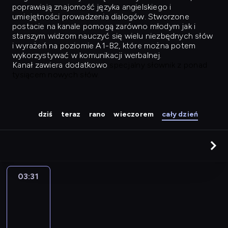
poprawiają znajomość języka angielskiego i
umiejętności prowadzenia dialogów. Stworzone
postacie na kanale pomogą zarówno młodym jak i
starszym widzom nauczyć się wielu niezbędnych słów
i wyrażeń na poziomie A1-B2, które można potem
wykorzystywać w komunikacji werbalnej.
Kanał zawiera dodatkowo
specjalny słownik z ponad
tysiącem nowych słów.
dziś
teraz
rano
wieczorem
cały dzień
03:31
Easy
Talk
03:31
-
04:27