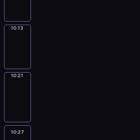
10:13
10:13
Simple
Phrases
10:13
-
10:21
10:21
Alfred
&
Wilfred
10:21
-
10:27
10:27
Life
Around