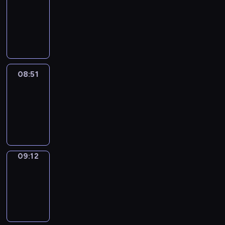
Chat
08:45
-
08:51
08:51
Easy
Talk
08:51
-
09:12
09:12
Simple
Phrases
09:12
-
09:20