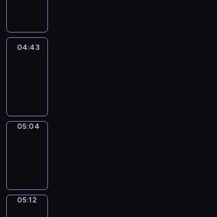
-
04:43
04:43
Easy
Talk
04:43
-
05:04
05:04
Simple
Phrases
05:04
-
05:12
05:12
Alfred
&