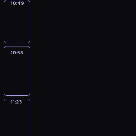
10:49
Coffee
Chat
10:49
-
10:55
10:55
Easy
Talk
10:55
-
11:23
11:23
Simple
Phrases
11:23
-
11:31