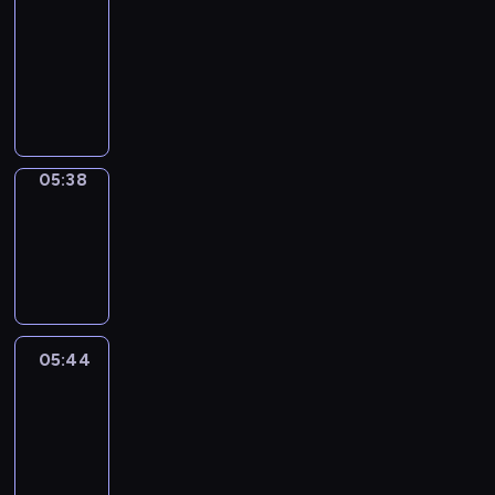
a
Call
05:34
-
05:38
05:38
Coffee
Chat
05:38
-
05:44
05:44
Easy
Talk
05:44
-
06:05