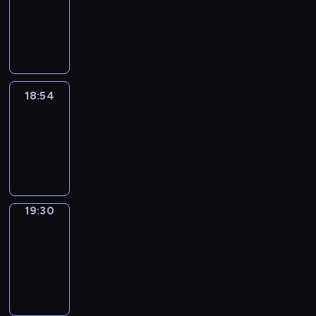
18:44
-
18:54
18:54
Life
Around
18:54
-
19:30
19:30
Get
a
Call
19:30
-
19:34