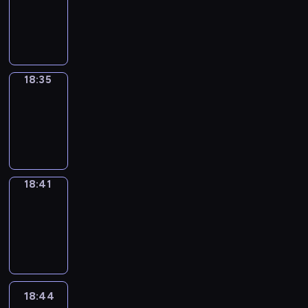
-
18:35
18:35
Irregular
Verbs
18:35
-
18:41
18:41
Coffee
Chat
18:41
-
18:44
18:44
Wrong&Right