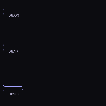
08:09
Simple
Phrases
08:09
-
08:17
08:17
Alfred
&
Wilfred
08:17
-
08:23
08:23
Life
Around
08:23