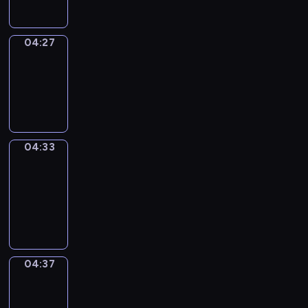
04:27
Irregular
Verbs
04:27
-
04:33
04:33
Get
a
Call
04:33
-
04:37
04:37
Coffee
Chat
04:37