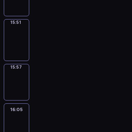
15:51
15:51
Coffee
Chat
15:51
-
15:57
15:57
Wrong&Right
15:57
-
16:05
16:05
Life
Around
16:05
-