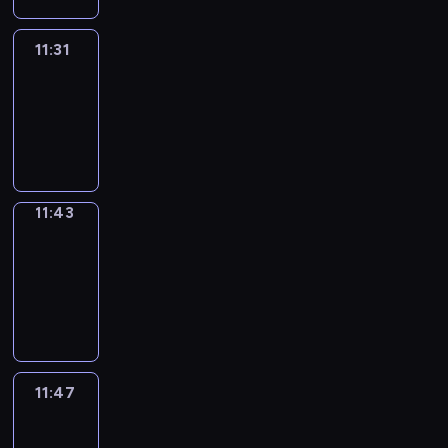
11:31
Life
Around
11:31
-
11:43
11:43
Get
a
Call
11:43
-
11:47
11:47
Easy
Talk
11:47