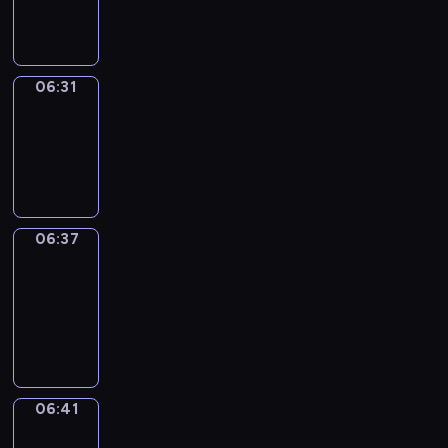
06:31
06:31
Irregular
Verbs
06:31
-
06:37
06:37
Get
a
Call
06:37
-
06:41
06:41
Coffee
Chat