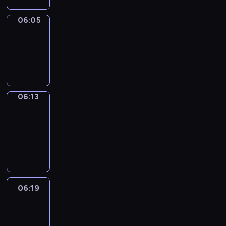
06:05
Simple
Phrases
06:05
-
06:13
06:13
Alfred
&
Wilfred
06:13
-
06:19
06:19
Life
Around
06:19
-