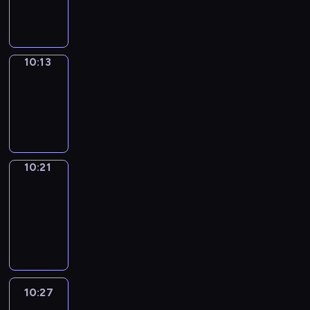
10:13
10:13
Simple
Phrases
10:13
-
10:21
10:21
Alfred
&
Wilfred
10:21
-
10:27
10:27
Life
Around