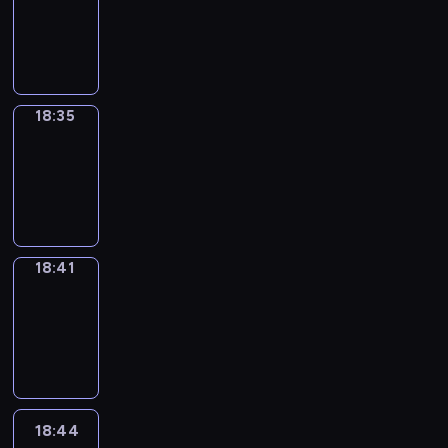
-
18:35
18:35
Irregular
Verbs
18:35
-
18:41
18:41
Coffee
Chat
18:41
-
18:44
18:44
Wrong&Right