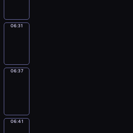
06:31
06:31
Irregular
Verbs
06:31
-
06:37
06:37
Get
a
Call
06:37
-
06:41
06:41
Coffee
Chat