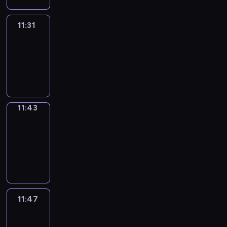
11:31
Life
Around
11:31
-
11:43
11:43
Get
a
Call
11:43
-
11:47
11:47
Easy
Talk
11:47