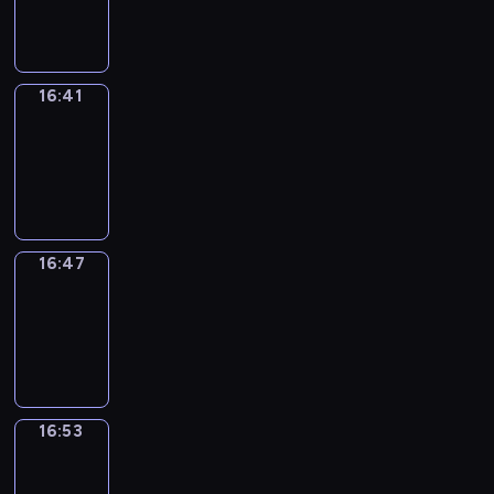
16:41
16:41
Irregular
Verbs
16:41
-
16:47
16:47
Coffee
Chat
16:47
-
16:53
16:53
Wrong&Right
16:53
-