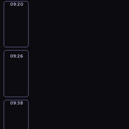
09:20
Alfred
&
Wilfred
09:20
-
09:26
09:26
Life
Around
09:26
-
09:38
09:38
Sing&Spell
09:38
-
09:42