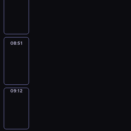
Chat
08:45
-
08:51
08:51
Easy
Talk
08:51
-
09:12
09:12
Simple
Phrases
09:12
-
09:20