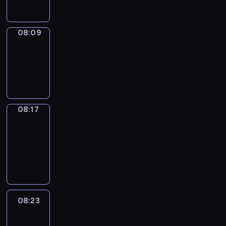
08:09
Simple
Phrases
08:09
-
08:17
08:17
Alfred
&
Wilfred
08:17
-
08:23
08:23
Life
Around
08:23