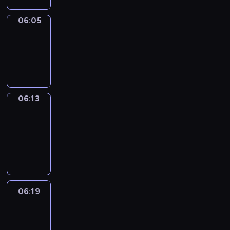
06:05
Simple
Phrases
06:05
-
06:13
06:13
Alfred
&
Wilfred
06:13
-
06:19
06:19
Life
Around
06:19
-