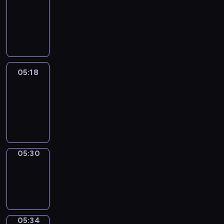
Wilfred
05:12
-
05:18
05:18
Life
Around
05:18
-
05:30
05:30
Sing&Spell
05:30
-
05:34
05:34
Get