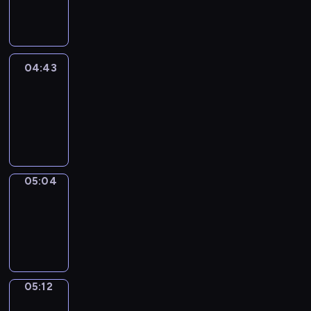
-
04:43
04:43
Easy
Talk
04:43
-
05:04
05:04
Simple
Phrases
05:04
-
05:12
05:12
Alfred
&