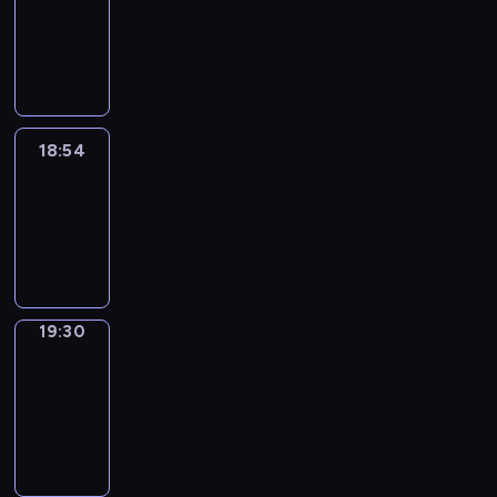
18:44
-
18:54
18:54
Life
Around
18:54
-
19:30
19:30
Get
a
Call
19:30
-
19:34