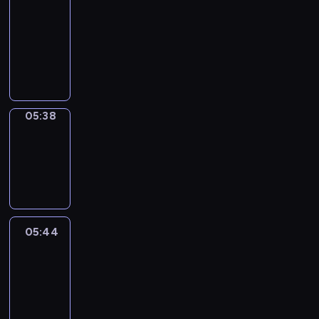
a
Call
05:34
-
05:38
05:38
Coffee
Chat
05:38
-
05:44
05:44
Easy
Talk
05:44
-
06:05