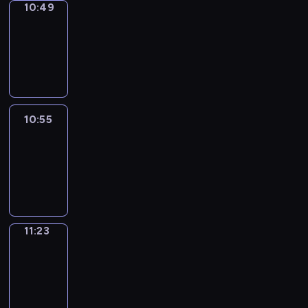
10:49
Coffee
Chat
10:49
-
10:55
10:55
Easy
Talk
10:55
-
11:23
11:23
Simple
Phrases
11:23
-
11:31