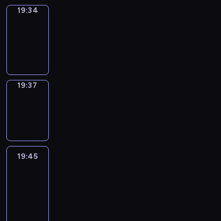
19:34
Irregular
Verbs
19:34
-
19:37
19:37
Wrong&Right
19:37
-
19:45
19:45
Life
Around
19:45
-
20:27