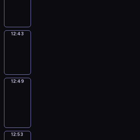
-
12:43
12:43
Irregular
Verbs
12:43
-
12:49
12:49
Get
a
Call
12:49
-
12:53
12:53
Coffee
Chat