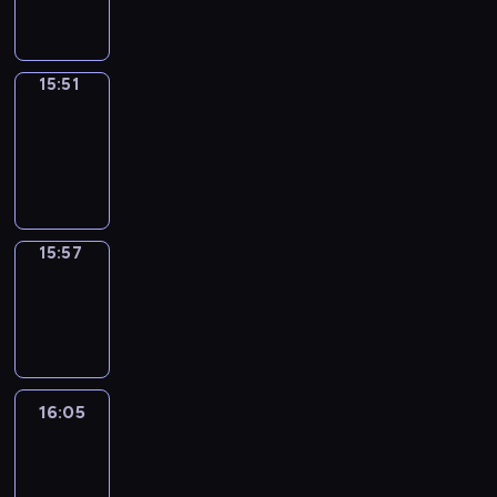
15:51
15:51
Coffee
Chat
15:51
-
15:57
15:57
Wrong&Right
15:57
-
16:05
16:05
Life
Around
16:05
-