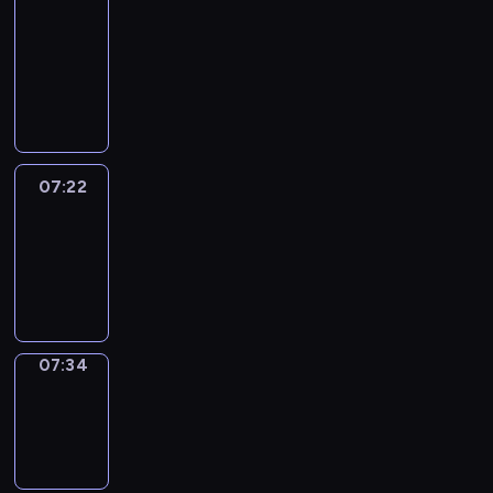
&
Wilfred
07:16
-
07:22
07:22
Life
Around
07:22
-
07:34
07:34
Sing&Spell
07:34
-
07:38