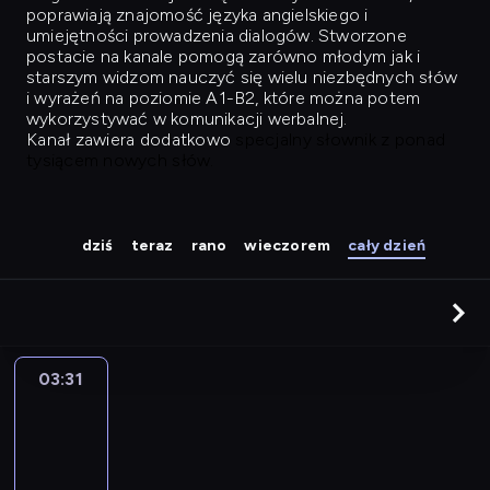
poprawiają znajomość języka angielskiego i
umiejętności prowadzenia dialogów. Stworzone
postacie na kanale pomogą zarówno młodym jak i
starszym widzom nauczyć się wielu niezbędnych słów
i wyrażeń na poziomie A1-B2, które można potem
wykorzystywać w komunikacji werbalnej.
Kanał zawiera dodatkowo
specjalny słownik z ponad
tysiącem nowych słów.
dziś
teraz
rano
wieczorem
cały dzień
03:31
Easy
Talk
03:31
-
04:27