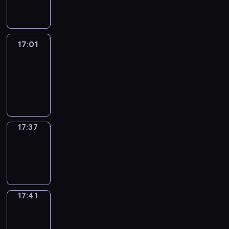
17:01
17:01
Life
Around
17:01
-
17:37
17:37
Sing&Spell
17:37
-
17:41
17:41
Get
a
Call
17:41