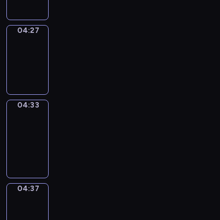
04:27
Irregular
Verbs
04:27
-
04:33
04:33
Get
a
Call
04:33
-
04:37
04:37
Coffee
Chat
04:37