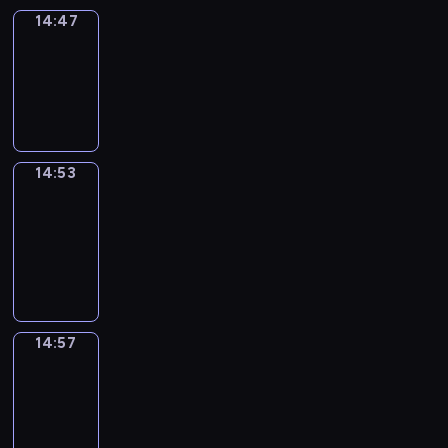
14:47
Irregular
Verbs
14:47
-
14:53
14:53
Get
a
Call
14:53
-
14:57
14:57
Coffee
Chat
14:57
-
15:03