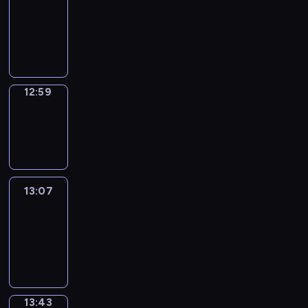
12:53
-
12:59
12:59
Wrong&Right
12:59
-
13:07
13:07
Life
Around
13:07
-
13:43
13:43
Sing&Spell