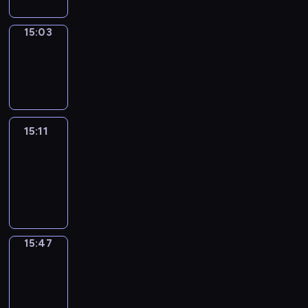
15:03
Wrong&Right
15:03
-
15:11
15:11
Life
Around
15:11
-
15:47
15:47
Get
a
Call
15:47
-