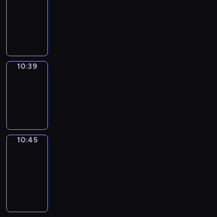
10:27
-
10:39
10:39
Irregular
Verbs
10:39
-
10:45
10:45
Get
a
Call
10:45
-
10:49