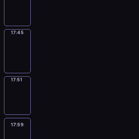
-
17:45
17:45
Coffee
Chat
17:45
-
17:51
17:51
Wrong&Right
17:51
-
17:59
17:59
Life
Around
17:59