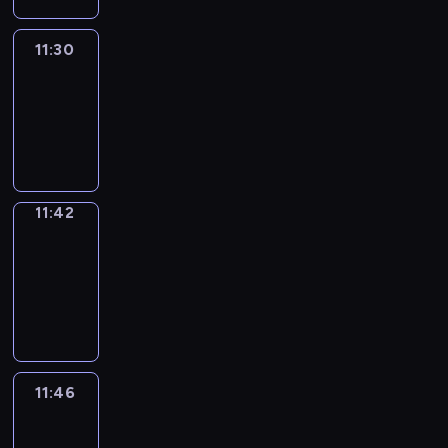
11:30
Life
Around
11:30
-
11:42
11:42
Get
a
Call
11:42
-
11:46
11:46
Easy
Talk
11:46