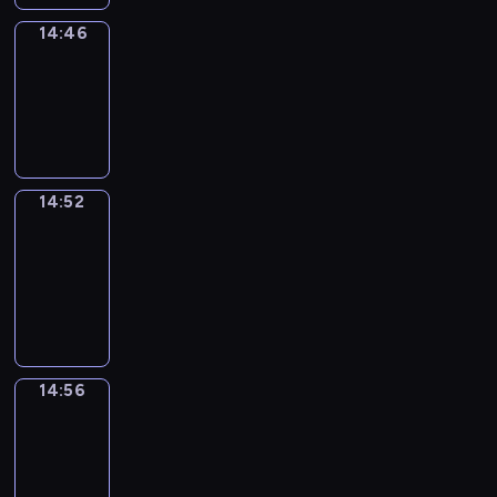
14:46
Irregular
Verbs
14:46
-
14:52
14:52
Get
a
Call
14:52
-
14:56
14:56
Coffee
Chat
14:56
-
15:02