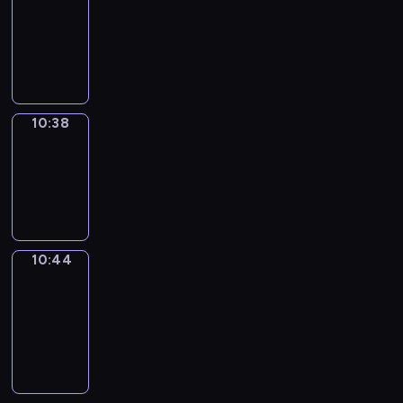
10:26
-
10:38
10:38
Irregular
Verbs
10:38
-
10:44
10:44
Get
a
Call
10:44
-
10:48