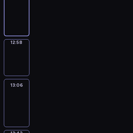
Chat
12:52
-
12:58
12:58
Wrong&Right
12:58
-
13:06
13:06
Life
Around
13:06
-
13:42