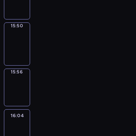
15:50
15:50
Coffee
Chat
15:50
-
15:56
15:56
Wrong&Right
15:56
-
16:04
16:04
Life
Around
16:04