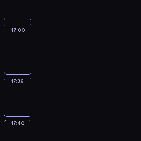
-
17:00
17:00
Life
Around
17:00
-
17:36
17:36
Sing&Spell
17:36
-
17:40
17:40
Get
a
Call