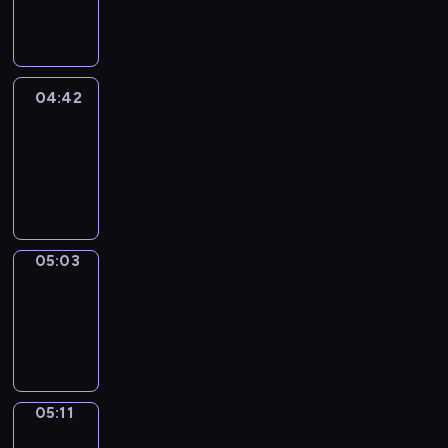
-
04:42
04:42
Easy
Talk
04:42
-
05:03
05:03
Simple
Phrases
05:03
-
05:11
05:11
Alfred
&