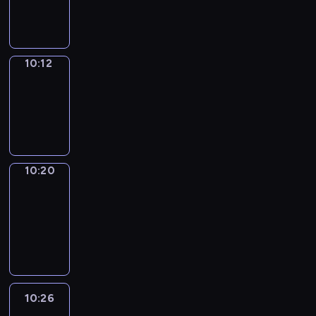
10:12
10:12
Simple
Phrases
10:12
-
10:20
10:20
Alfred
&
Wilfred
10:20
-
10:26
10:26
Life
Around