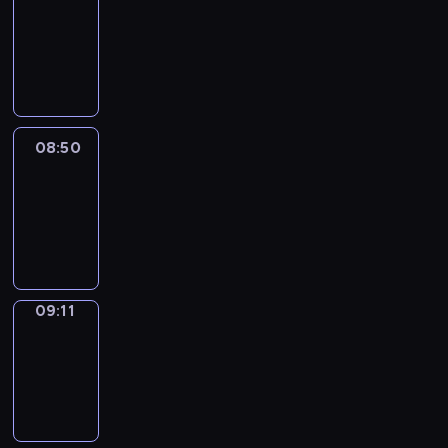
Chat
08:44
-
08:50
08:50
Easy
Talk
08:50
-
09:11
09:11
Simple
Phrases
09:11
-
09:19