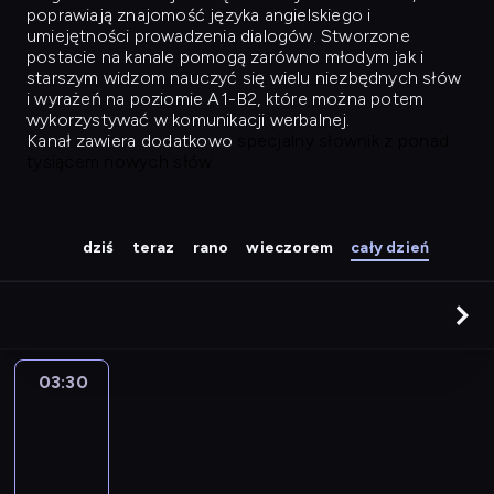
poprawiają znajomość języka angielskiego i
umiejętności prowadzenia dialogów. Stworzone
postacie na kanale pomogą zarówno młodym jak i
starszym widzom nauczyć się wielu niezbędnych słów
i wyrażeń na poziomie A1-B2, które można potem
wykorzystywać w komunikacji werbalnej.
Kanał zawiera dodatkowo
specjalny słownik z ponad
tysiącem nowych słów.
dziś
teraz
rano
wieczorem
cały dzień
03:30
Easy
Talk
03:30
-
04:26