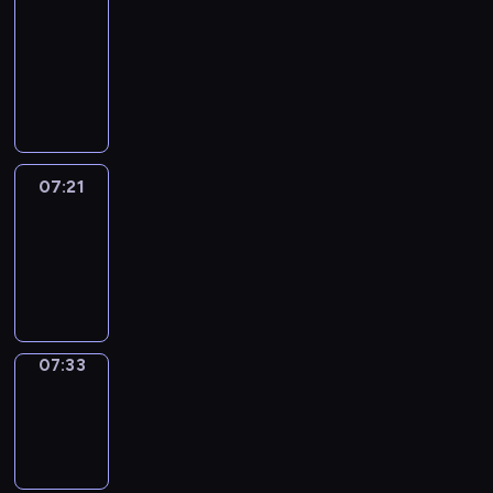
&
Wilfred
07:15
-
07:21
07:21
Life
Around
07:21
-
07:33
07:33
Sing&Spell
07:33
-
07:37