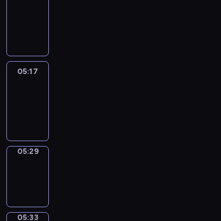
Wilfred
05:11
-
05:17
05:17
Life
Around
05:17
-
05:29
05:29
Sing&Spell
05:29
-
05:33
05:33
Get