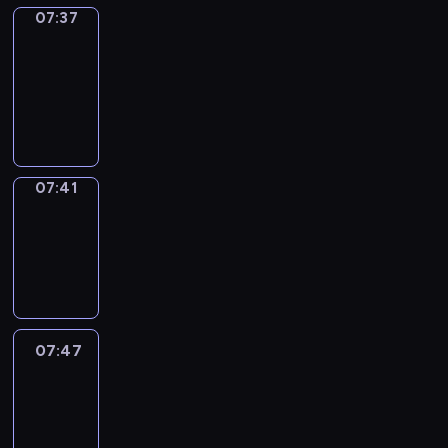
07:37
Get
a
Call
07:37
-
07:41
07:41
Coffee
Chat
07:41
-
07:47
07:47
Easy
Talk
07:47
-
08:08