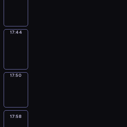
17:40
-
17:44
17:44
Coffee
Chat
17:44
-
17:50
17:50
Wrong&Right
17:50
-
17:58
17:58
Life
Around