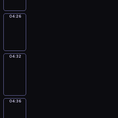
04:26
Irregular
Verbs
04:26
-
04:32
04:32
Get
a
Call
04:32
-
04:36
04:36
Coffee
Chat
04:36