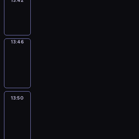
13:42
Sing&Spell
13:42
-
13:46
13:46
Get
a
Call
13:46
-
13:50
13:50
Easy
Talk
13:50
-
14:46