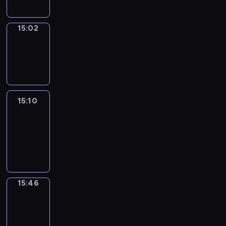
15:02
Wrong&Right
15:02
-
15:10
15:10
Life
Around
15:10
-
15:46
15:46
Get
a
Call
15:46
-