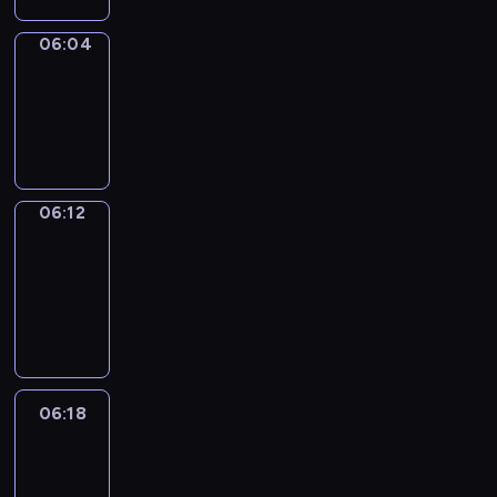
06:04
Simple
Phrases
06:04
-
06:12
06:12
Alfred
&
Wilfred
06:12
-
06:18
06:18
Life
Around
06:18
-