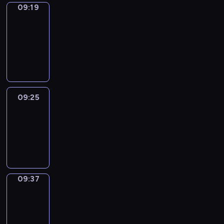
09:19
Alfred
&
Wilfred
09:19
-
09:25
09:25
Life
Around
09:25
-
09:37
09:37
Sing&Spell
09:37
-
09:41