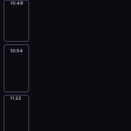
10:48
Coffee
Chat
10:48
-
10:54
10:54
Easy
Talk
10:54
-
11:22
11:22
Simple
Phrases
11:22
-
11:30