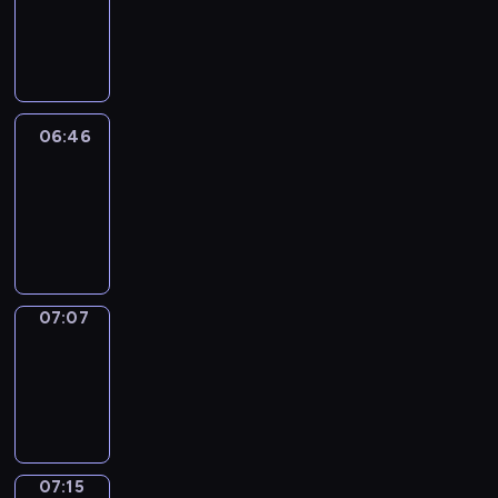
06:40
-
06:46
06:46
Easy
Talk
06:46
-
07:07
07:07
Simple
Phrases
07:07
-
07:15
07:15
Alfred