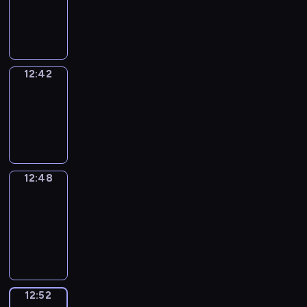
-
12:42
12:42
Irregular
Verbs
12:42
-
12:48
12:48
Get
a
Call
12:48
-
12:52
12:52
Coffee