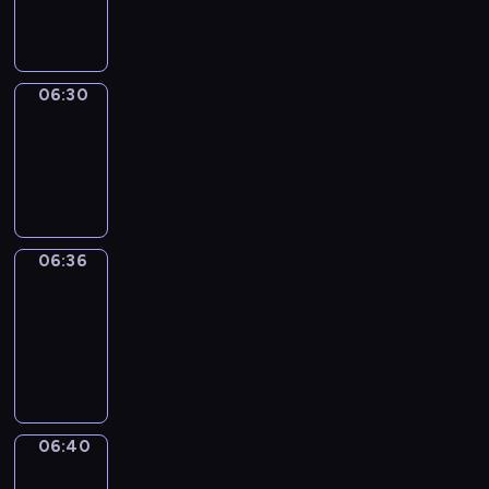
06:30
06:30
Irregular
Verbs
06:30
-
06:36
06:36
Get
a
Call
06:36
-
06:40
06:40
Coffee
Chat