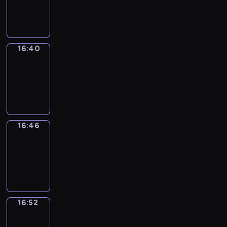
-
16:40
16:40
Irregular
Verbs
16:40
-
16:46
16:46
Coffee
Chat
16:46
-
16:52
16:52
Wrong&Right
16:52