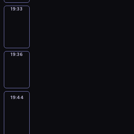
19:33
Irregular
Verbs
19:33
-
19:36
19:36
Wrong&Right
19:36
-
19:44
19:44
Life
Around
19:44
-
20:26