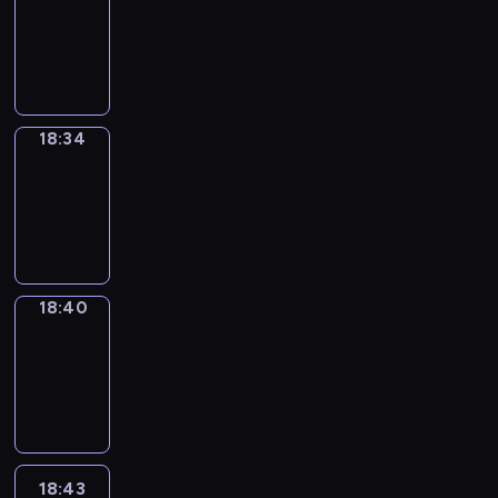
17:58
-
18:34
18:34
Irregular
Verbs
18:34
-
18:40
18:40
Coffee
Chat
18:40
-
18:43
18:43
Wrong&Right