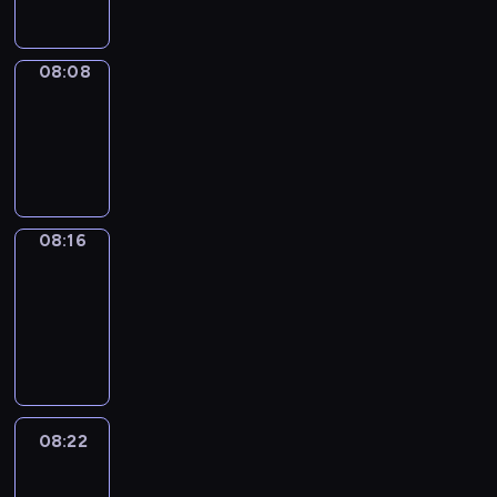
08:08
Simple
Phrases
08:08
-
08:16
08:16
Alfred
&
Wilfred
08:16
-
08:22
08:22
Life
Around
08:22