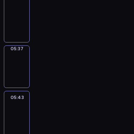
a
Call
05:33
-
05:37
05:37
Coffee
Chat
05:37
-
05:43
05:43
Easy
Talk
05:43
-
06:04