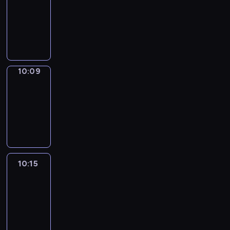
Phrases
10:01
-
10:09
10:09
Alfred
&
Wilfred
10:09
-
10:15
10:15
Life
Around
10:15
-
10:27