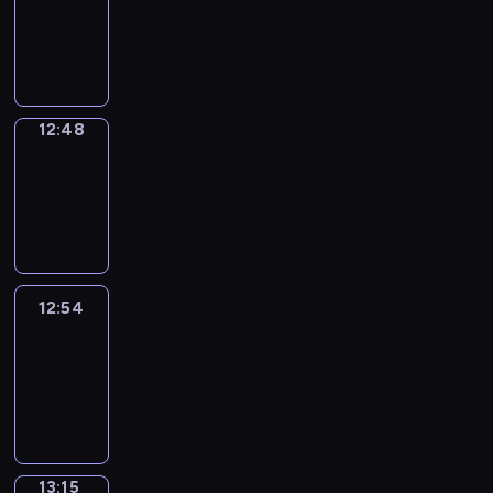
12:46
-
12:48
12:48
Coffee
Chat
12:48
-
12:54
12:54
Easy
Talk
12:54
-
13:15
13:15
Simple