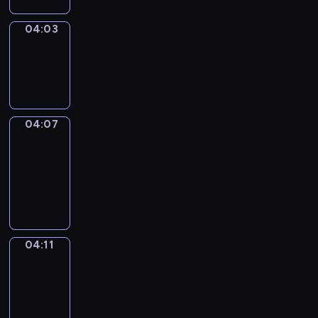
04:03
Sing&Spell
04:03
-
04:07
04:07
Get
a
Call
04:07
-
04:11
04:11
Wrong&Right
04:11
-
04:13