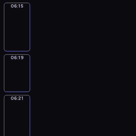
06:15
Get
a
Call
06:15
-
06:19
06:19
Wrong&Right
06:19
-
06:21
06:21
Coffee
Chat
06:21
-
06:27