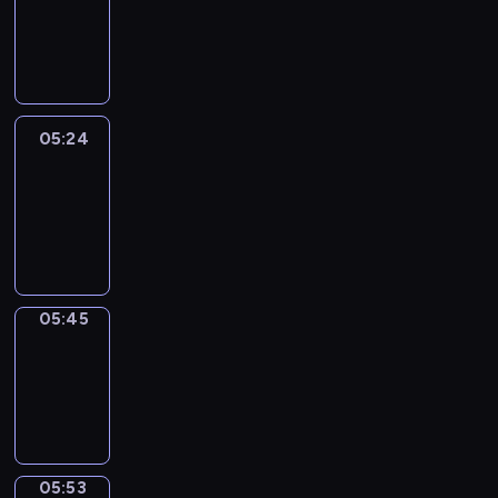
05:18
-
05:24
05:24
Easy
Talk
05:24
-
05:45
05:45
Simple
Phrases
05:45
-
05:53
05:53
Alfred