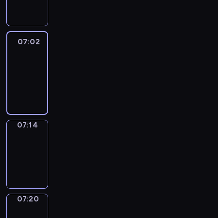
07:02
07:02
Life
Around
07:02
-
07:14
07:14
Irregular
Verbs
07:14
-
07:20
07:20
Get
a
Call