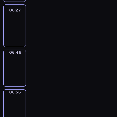
06:27
Easy
Talk
06:27
-
06:48
06:48
Simple
Phrases
06:48
-
06:56
06:56
Alfred
&
Wilfred
06:56
-