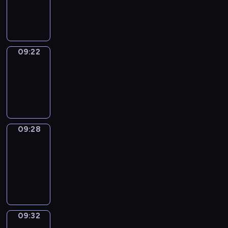
-
09:22
09:22
Irregular
Verbs
09:22
-
09:28
09:28
Get
a
Call
09:28
-
09:32
09:32
Wrong&Right