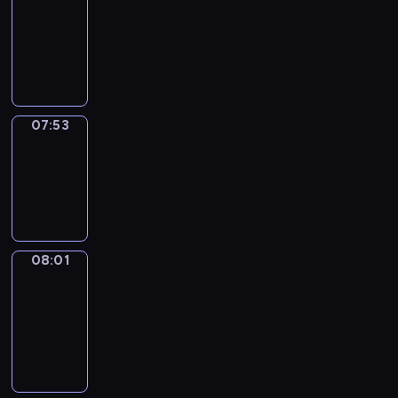
07:32
-
07:53
07:53
Simple
Phrases
07:53
-
08:01
08:01
Alfred
&
Wilfred
08:01
-
08:07