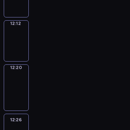
12:12
12:12
Simple
Phrases
12:12
-
12:20
12:20
Alfred
&
Wilfred
12:20
-
12:26
12:26
Life
Around