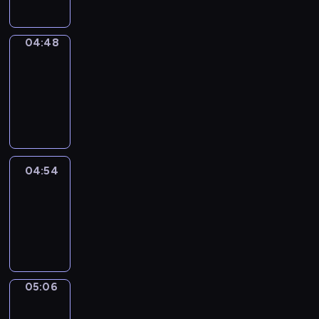
04:48
Alfred
&
Wilfred
04:48
-
04:54
04:54
Life
Around
04:54
-
05:06
05:06
Irregular
Verbs
05:06