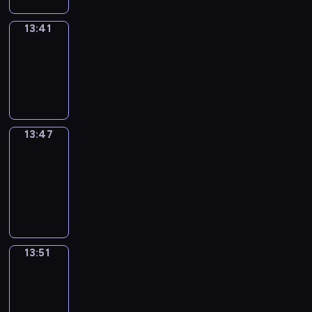
13:41
Irregular
Verbs
13:41
-
13:47
13:47
Get
a
Call
13:47
-
13:51
13:51
Wrong&Right
13:51
-
13:53