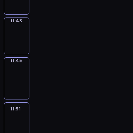
11:43
11:43
Wrong&Right
11:43
-
11:45
11:45
Coffee
Chat
11:45
-
11:51
11:51
Easy
Talk
11:51
-