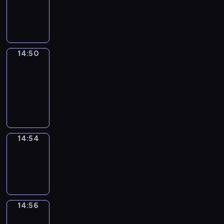
-
14:50
14:50
Get
a
Call
14:50
-
14:54
14:54
Wrong&Right
14:54
-
14:56
14:56
Coffee
Chat