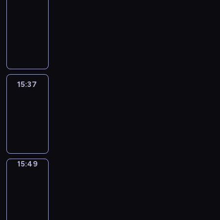
&
Wilfred
15:31
-
15:37
15:37
Life
Around
15:37
-
15:49
15:49
Irregular
Verbs
15:49
-
15:55