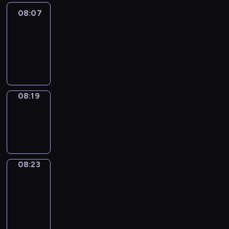
08:07
Life
Around
08:07
-
08:19
08:19
Sing&Spell
08:19
-
08:23
08:23
Get
a
Call
08:23
-
08:27