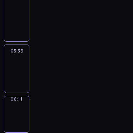
&
Wilfred
05:53
-
05:59
05:59
Life
Around
05:59
-
06:11
06:11
Sing&Spell
06:11
-
06:15