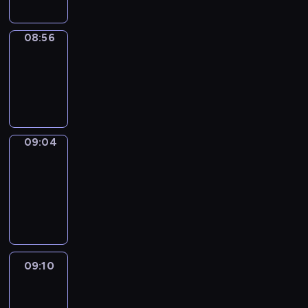
08:56
Simple
Phrases
08:56
-
09:04
09:04
Alfred
&
Wilfred
09:04
-
09:10
09:10
Life
Around
09:10