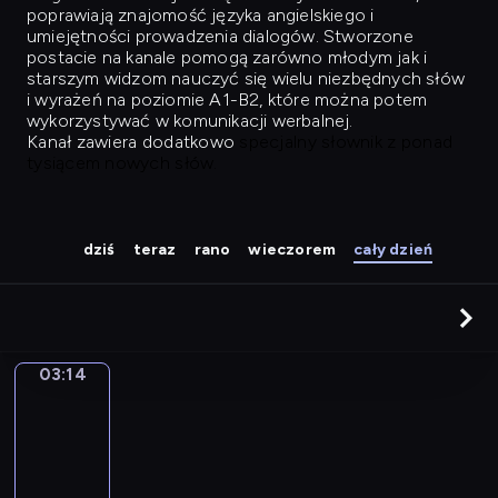
poprawiają znajomość języka angielskiego i
umiejętności prowadzenia dialogów. Stworzone
postacie na kanale pomogą zarówno młodym jak i
starszym widzom nauczyć się wielu niezbędnych słów
i wyrażeń na poziomie A1-B2, które można potem
wykorzystywać w komunikacji werbalnej.
Kanał zawiera dodatkowo
specjalny słownik z ponad
tysiącem nowych słów.
dziś
teraz
rano
wieczorem
cały dzień
03:14
Easy
Talk
03:14
-
04:03