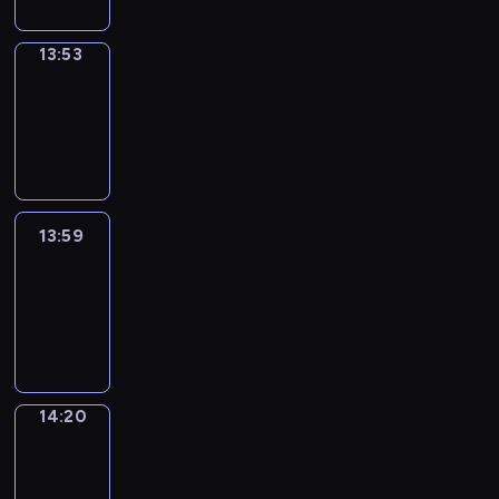
13:53
Coffee
Chat
13:53
-
13:59
13:59
Easy
Talk
13:59
-
14:20
14:20
Simple
Phrases
14:20
-