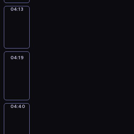
04:13
Coffee
Chat
04:13
-
04:19
04:19
Easy
Talk
04:19
-
04:40
04:40
Simple
Phrases
04:40
-
04:48