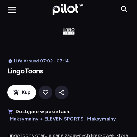
LingoToons, Og
WP Pilot
Life Around 07:02 - 07:14
LingoToons
Kup
Dostępne w pakietach:
Maksymalny + ELEVEN SPORTS
,
Maksymalny
LingoToons
oferuje serię zabawnych kreskówek, które