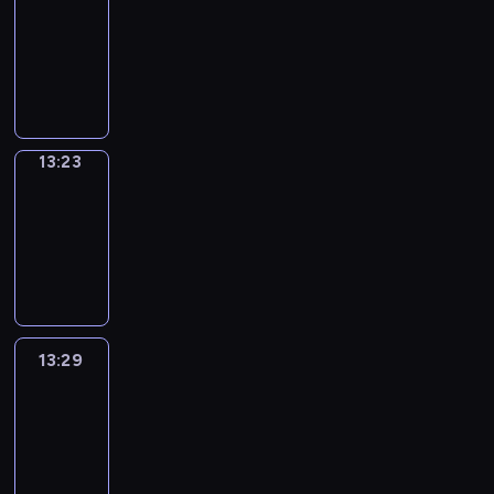
Phrases
13:15
-
13:23
13:23
Alfred
&
Wilfred
13:23
-
13:29
13:29
Life
Around
13:29
-
13:41