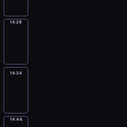
14:28
14:28
Alfred
&
Wilfred
14:28
-
14:34
14:34
Life
Around
14:34
-
14:46
14:46
Sing&Spell
14:46