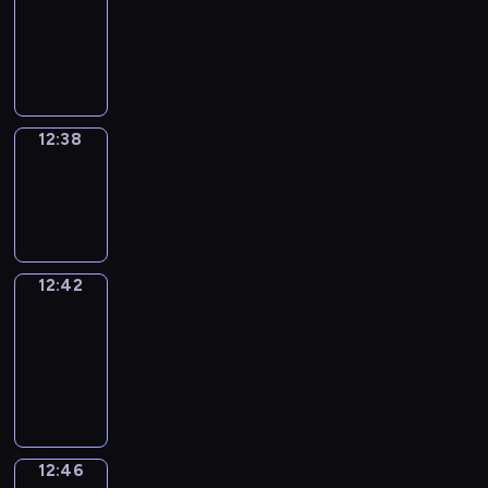
12:26
-
12:38
12:38
Sing&Spell
12:38
-
12:42
12:42
Get
a
Call
12:42
-
12:46
12:46
Wrong&Right