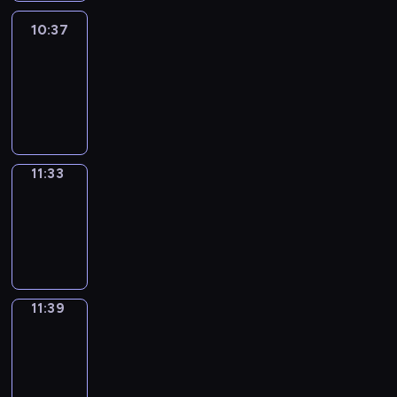
10:37
Easy
Talk
10:37
-
11:33
11:33
Irregular
Verbs
11:33
-
11:39
11:39
Get
a
Call
11:39
-