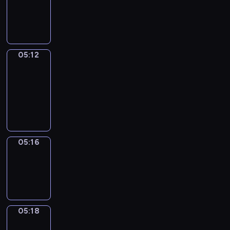
-
05:12
05:12
Get
a
Call
05:12
-
05:16
05:16
Wrong&Right
05:16
-
05:18
05:18
Coffee
Chat