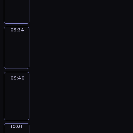
-
09:34
09:34
Coffee
Chat
09:34
-
09:40
09:40
Easy
Talk
09:40
-
10:01
10:01
Simple
Phrases