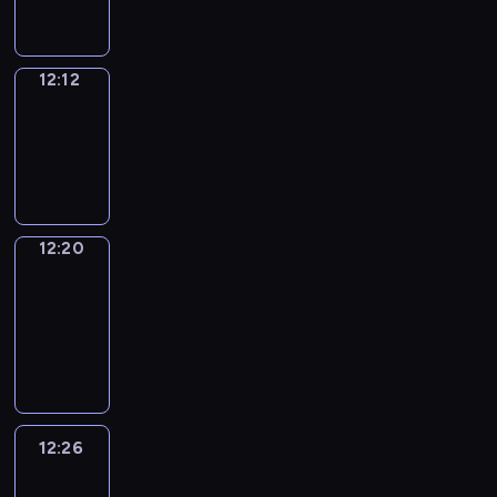
12:12
Simple
Phrases
12:12
-
12:20
12:20
Alfred
&
Wilfred
12:20
-
12:26
12:26
Life
Around