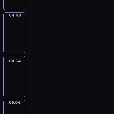
04:48
Alfred
&
Wilfred
04:48
-
04:54
04:54
Life
Around
04:54
-
05:06
05:06
Irregular
Verbs
05:06