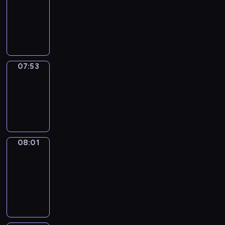
07:32
-
07:53
07:53
Simple
Phrases
07:53
-
08:01
08:01
Alfred
&
Wilfred
08:01
-
08:07