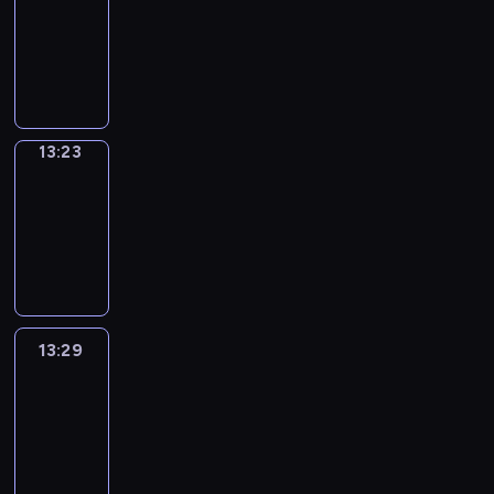
Phrases
13:15
-
13:23
13:23
Alfred
&
Wilfred
13:23
-
13:29
13:29
Life
Around
13:29
-
13:41