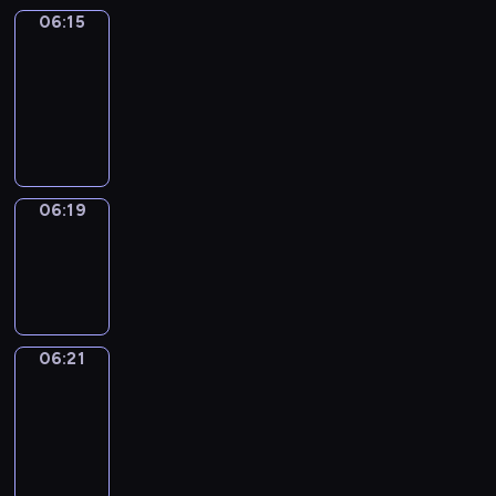
06:15
Get
a
Call
06:15
-
06:19
06:19
Wrong&Right
06:19
-
06:21
06:21
Coffee
Chat
06:21
-
06:27