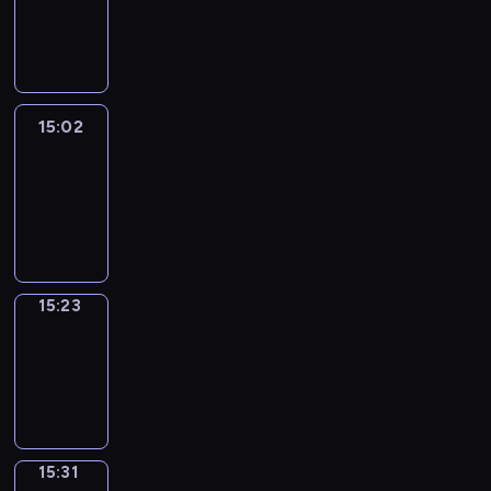
-
15:02
15:02
Easy
Talk
15:02
-
15:23
15:23
Simple
Phrases
15:23
-
15:31
15:31
Alfred