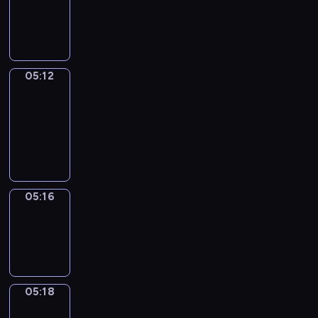
-
05:12
05:12
Get
a
Call
05:12
-
05:16
05:16
Wrong&Right
05:16
-
05:18
05:18
Coffee
Chat