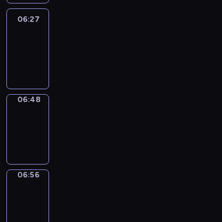
06:27
Easy
Talk
06:27
-
06:48
06:48
Simple
Phrases
06:48
-
06:56
06:56
Alfred
&
Wilfred
06:56
-