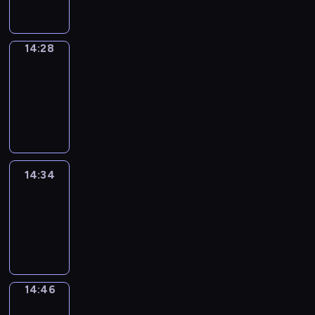
14:28
14:28
Alfred
&
Wilfred
14:28
-
14:34
14:34
Life
Around
14:34
-
14:46
14:46
Sing&Spell
14:46