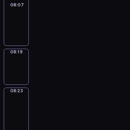
08:07
Life
Around
08:07
-
08:19
08:19
Sing&Spell
08:19
-
08:23
08:23
Get
a
Call
08:23
-
08:27