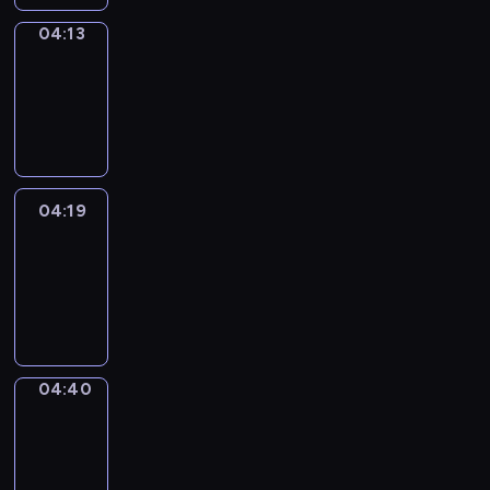
04:13
Coffee
Chat
04:13
-
04:19
04:19
Easy
Talk
04:19
-
04:40
04:40
Simple
Phrases
04:40
-
04:48