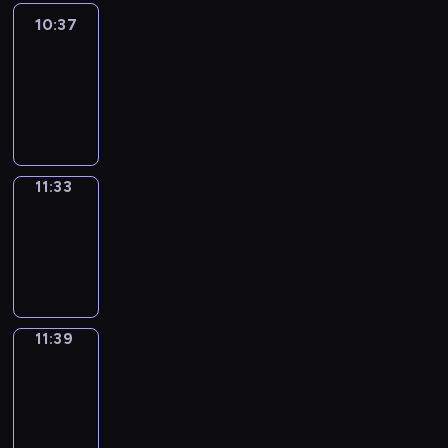
10:37
Easy
Talk
10:37
-
11:33
11:33
Irregular
Verbs
11:33
-
11:39
11:39
Get
a
Call
11:39
-
11:43