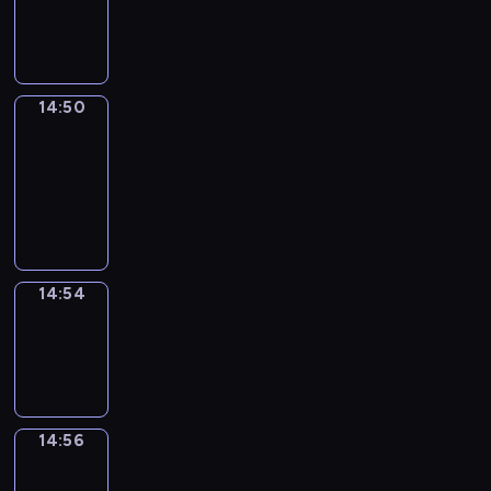
-
14:50
14:50
Get
a
Call
14:50
-
14:54
14:54
Wrong&Right
14:54
-
14:56
14:56
Coffee
Chat
14:56