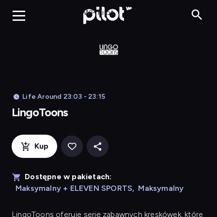
LingoToons, Og
WP Pilot
Life Around 23:03 - 23:15
LingoToons
Kup
Dostępne w pakietach:
Maksymalny + ELEVEN SPORTS
,
Maksymalny
LingoToons
oferuje serię zabawnych kreskówek, które