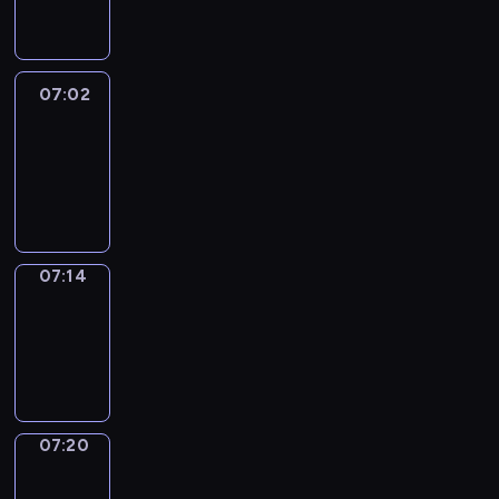
07:02
07:02
Life
Around
07:02
-
07:14
07:14
Irregular
Verbs
07:14
-
07:20
07:20
Get
a
Call