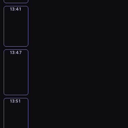
13:41
Irregular
Verbs
13:41
-
13:47
13:47
Get
a
Call
13:47
-
13:51
13:51
Wrong&Right
13:51
-
13:53