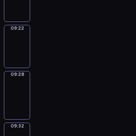
09:22
09:22
Irregular
Verbs
09:22
-
09:28
09:28
Get
a
Call
09:28
-
09:32
09:32
Wrong&Right
09:32