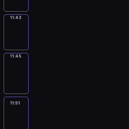
11:43
Wrong&Right
11:43
-
11:45
11:45
Coffee
Chat
11:45
-
11:51
11:51
Easy
Talk
11:51
-
12:12