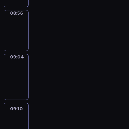
08:56
Simple
Phrases
08:56
-
09:04
09:04
Alfred
&
Wilfred
09:04
-
09:10
09:10
Life
Around
09:10
-