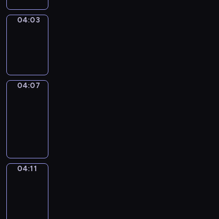
04:03
Sing&Spell
04:03
-
04:07
04:07
Get
a
Call
04:07
-
04:11
04:11
Wrong&Right
04:11
-
04:13