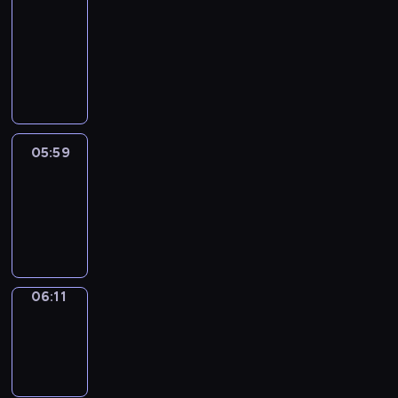
&
Wilfred
05:53
-
05:59
05:59
Life
Around
05:59
-
06:11
06:11
Sing&Spell
06:11
-
06:15