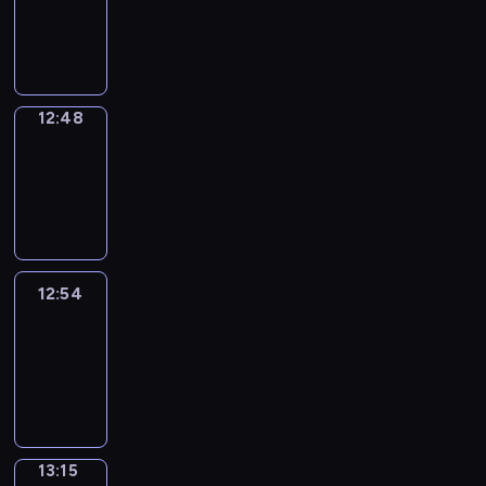
12:46
-
12:48
12:48
Coffee
Chat
12:48
-
12:54
12:54
Easy
Talk
12:54
-
13:15
13:15
Simple