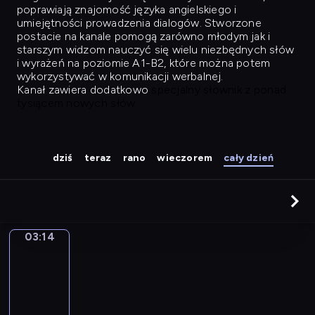
poprawiają znajomość języka angielskiego i
umiejętności prowadzenia dialogów. Stworzone
postacie na kanale pomogą zarówno młodym jak i
starszym widzom nauczyć się wielu niezbędnych słów
i wyrażeń na poziomie A1-B2, które można potem
wykorzystywać w komunikacji werbalnej.
Kanał zawiera dodatkowo
specjalny słownik z ponad
tysiącem nowych słów.
dziś
teraz
rano
wieczorem
cały dzień
03:14
Easy
Talk
03:14
-
04:03