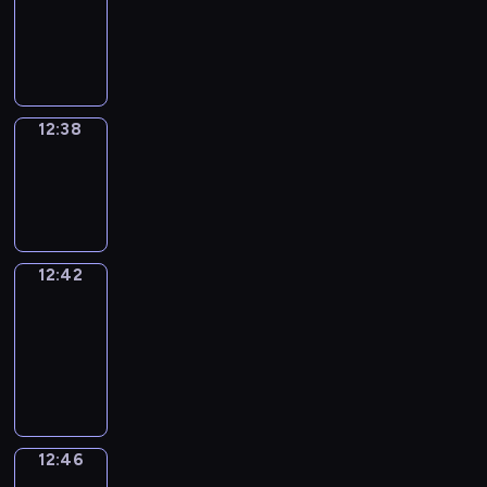
12:26
-
12:38
12:38
Sing&Spell
12:38
-
12:42
12:42
Get
a
Call
12:42
-
12:46
12:46
Wrong&Right