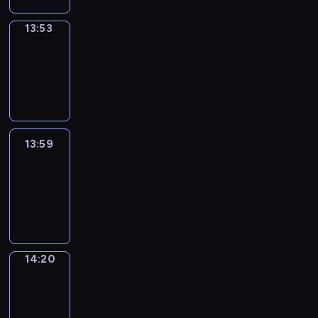
13:53
Coffee
Chat
13:53
-
13:59
13:59
Easy
Talk
13:59
-
14:20
14:20
Simple
Phrases
14:20
-