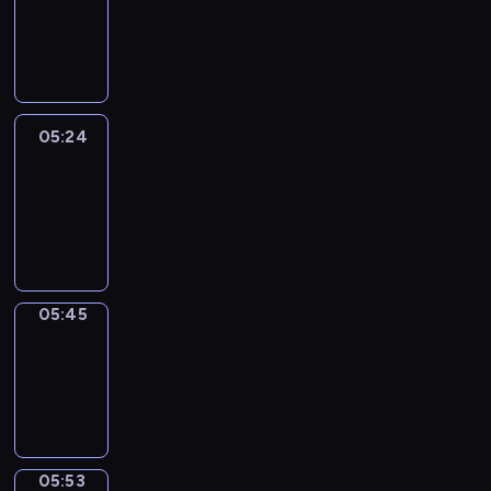
05:18
-
05:24
05:24
Easy
Talk
05:24
-
05:45
05:45
Simple
Phrases
05:45
-
05:53
05:53
Alfred