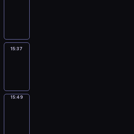
&
Wilfred
15:31
-
15:37
15:37
Life
Around
15:37
-
15:49
15:49
Irregular
Verbs
15:49
-
15:55