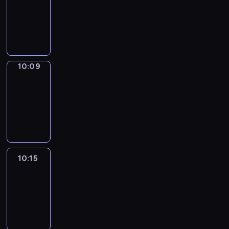
10:01
-
10:09
10:09
Alfred
&
Wilfred
10:09
-
10:15
10:15
Life
Around
10:15
-
10:27