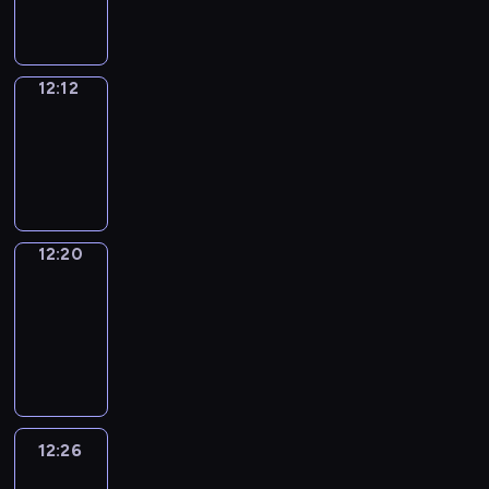
12:12
12:12
Simple
Phrases
12:12
-
12:20
12:20
Alfred
&
Wilfred
12:20
-
12:26
12:26
Life
Around