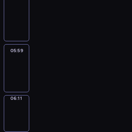
&
Wilfred
05:53
-
05:59
05:59
Life
Around
05:59
-
06:11
06:11
Sing&Spell
06:11
-
06:15