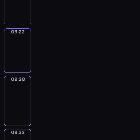
-
09:22
09:22
Irregular
Verbs
09:22
-
09:28
09:28
Get
a
Call
09:28
-
09:32
09:32
Wrong&Right