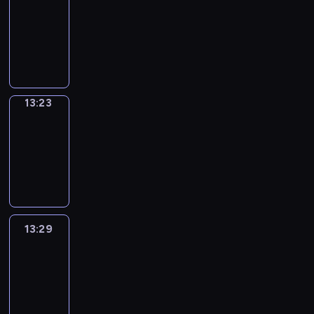
Phrases
13:15
-
13:23
13:23
Alfred
&
Wilfred
13:23
-
13:29
13:29
Life
Around
13:29
-
13:41