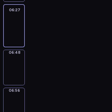
06:27
Easy
Talk
06:27
-
06:48
06:48
Simple
Phrases
06:48
-
06:56
06:56
Alfred
&
Wilfred
06:56
-