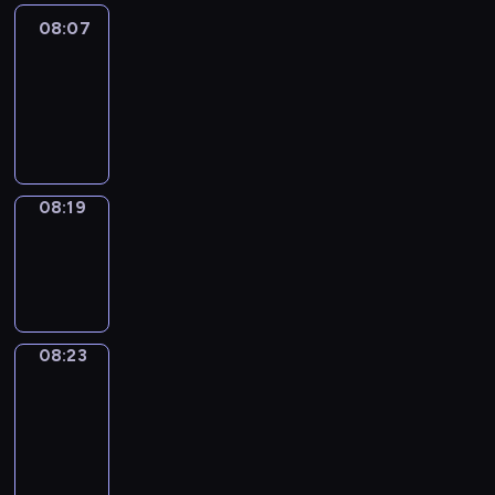
08:07
Life
Around
08:07
-
08:19
08:19
Sing&Spell
08:19
-
08:23
08:23
Get
a
Call
08:23
-
08:27