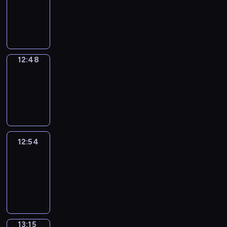
12:46
-
12:48
12:48
Coffee
Chat
12:48
-
12:54
12:54
Easy
Talk
12:54
-
13:15
13:15
Simple