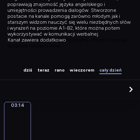
poprawiają znajomość języka angielskiego i
umiejętności prowadzenia dialogów. Stworzone
postacie na kanale pomogą zarówno młodym jak i
starszym widzom nauczyć się wielu niezbędnych słów
i wyrażeń na poziomie A1-B2, które można potem
wykorzystywać w komunikacji werbalnej.
Kanał zawiera dodatkowo
specjalny słownik z ponad
tysiącem nowych słów.
dziś
teraz
rano
wieczorem
cały dzień
03:14
Easy
Talk
03:14
-
04:03