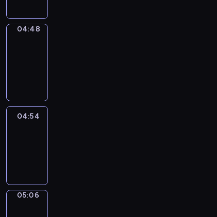
04:48
Alfred
&
Wilfred
04:48
-
04:54
04:54
Life
Around
04:54
-
05:06
05:06
Irregular
Verbs
05:06