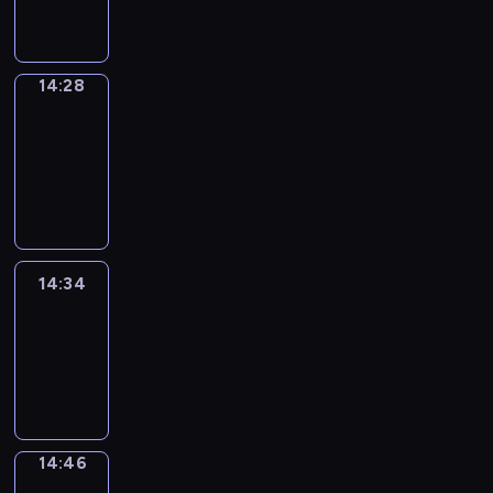
14:28
14:28
Alfred
&
Wilfred
14:28
-
14:34
14:34
Life
Around
14:34
-
14:46
14:46
Sing&Spell
14:46