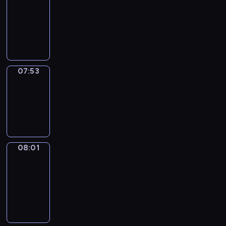
07:32
-
07:53
07:53
Simple
Phrases
07:53
-
08:01
08:01
Alfred
&
Wilfred
08:01
-
08:07