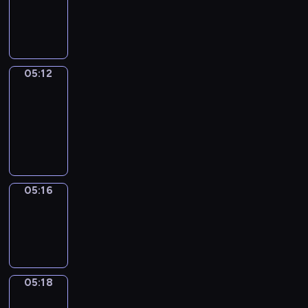
-
05:12
05:12
Get
a
Call
05:12
-
05:16
05:16
Wrong&Right
05:16
-
05:18
05:18
Coffee
Chat