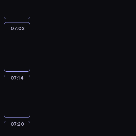
07:02
07:02
Life
Around
07:02
-
07:14
07:14
Irregular
Verbs
07:14
-
07:20
07:20
Get
a
Call