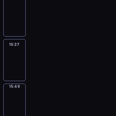
&
Wilfred
15:31
-
15:37
15:37
Life
Around
15:37
-
15:49
15:49
Irregular
Verbs
15:49
-
15:55