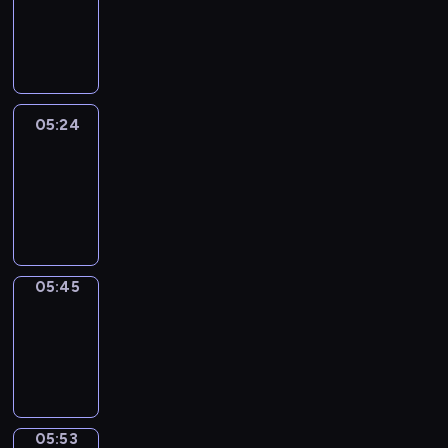
05:18
-
05:24
05:24
Easy
Talk
05:24
-
05:45
05:45
Simple
Phrases
05:45
-
05:53
05:53
Alfred