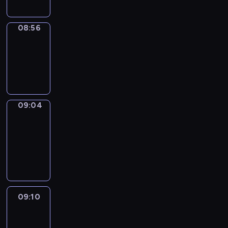
08:56
Simple
Phrases
08:56
-
09:04
09:04
Alfred
&
Wilfred
09:04
-
09:10
09:10
Life
Around
09:10