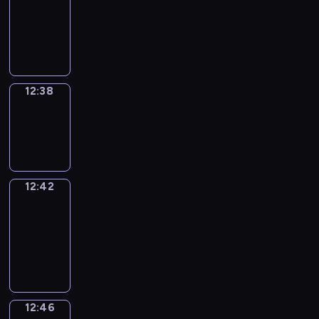
12:26
-
12:38
12:38
Sing&Spell
12:38
-
12:42
12:42
Get
a
Call
12:42
-
12:46
12:46
Wrong&Right