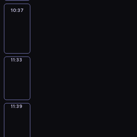
10:37
Easy
Talk
10:37
-
11:33
11:33
Irregular
Verbs
11:33
-
11:39
11:39
Get
a
Call
11:39
-