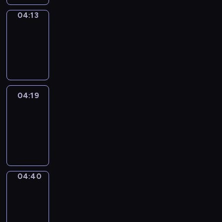
04:13
Coffee
Chat
04:13
-
04:19
04:19
Easy
Talk
04:19
-
04:40
04:40
Simple
Phrases
04:40
-
04:48