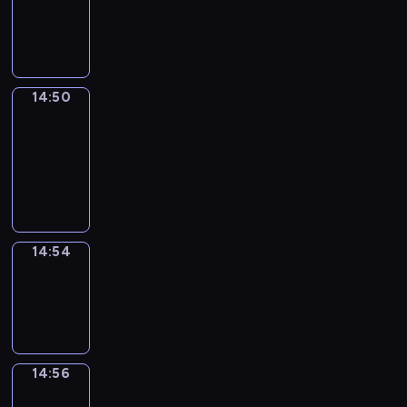
-
14:50
14:50
Get
a
Call
14:50
-
14:54
14:54
Wrong&Right
14:54
-
14:56
14:56
Coffee
Chat