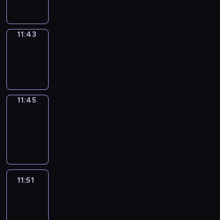
11:43
11:43
Wrong&Right
11:43
-
11:45
11:45
Coffee
Chat
11:45
-
11:51
11:51
Easy
Talk
11:51
-