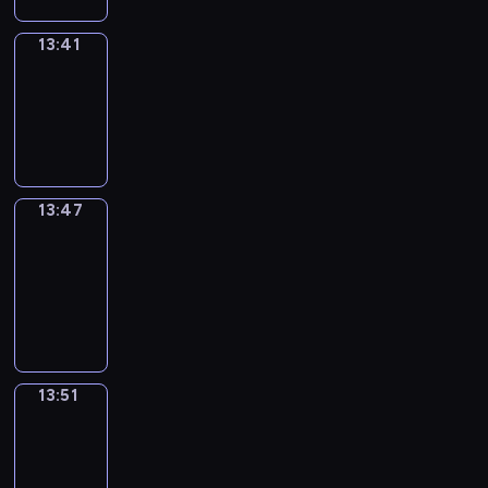
13:41
Irregular
Verbs
13:41
-
13:47
13:47
Get
a
Call
13:47
-
13:51
13:51
Wrong&Right
13:51
-
13:53