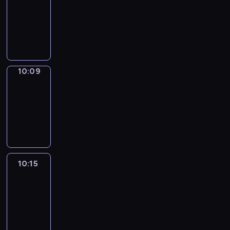
Phrases
10:01
-
10:09
10:09
Alfred
&
Wilfred
10:09
-
10:15
10:15
Life
Around
10:15
-
10:27