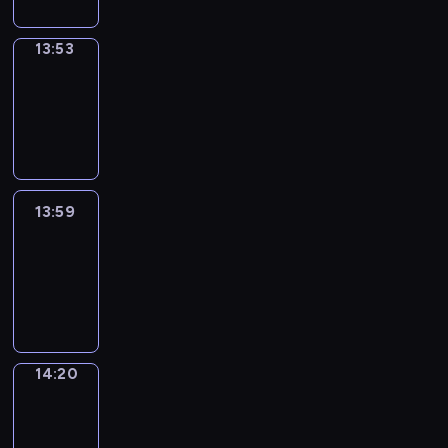
13:53
Coffee
Chat
13:53
-
13:59
13:59
Easy
Talk
13:59
-
14:20
14:20
Simple
Phrases
14:20
-