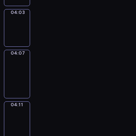
04:03
Sing&Spell
04:03
-
04:07
04:07
Get
a
Call
04:07
-
04:11
04:11
Wrong&Right
04:11
-
04:13