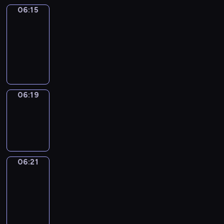
06:15
Get
a
Call
06:15
-
06:19
06:19
Wrong&Right
06:19
-
06:21
06:21
Coffee
Chat
06:21
-
06:27