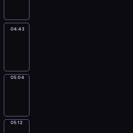
-
04:43
04:43
Easy
Talk
04:43
-
05:04
05:04
Simple
Phrases
05:04
-
05:12
05:12
Alfred
&