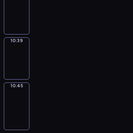
10:27
-
10:39
10:39
Irregular
Verbs
10:39
-
10:45
10:45
Get
a
Call
10:45
-
10:49