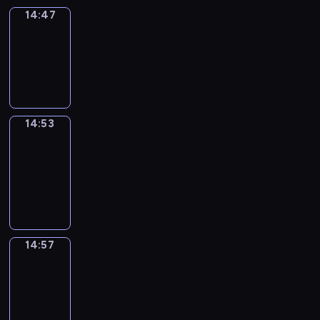
14:47
Irregular
Verbs
14:47
-
14:53
14:53
Get
a
Call
14:53
-
14:57
14:57
Coffee
Chat
14:57
-
15:03