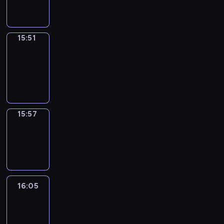
15:51
15:51
Coffee
Chat
15:51
-
15:57
15:57
Wrong&Right
15:57
-
16:05
16:05
Life
Around
16:05
-