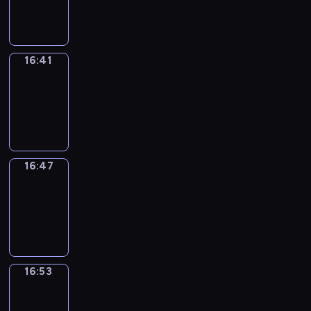
16:41
16:41
Irregular
Verbs
16:41
-
16:47
16:47
Coffee
Chat
16:47
-
16:53
16:53
Wrong&Right
16:53
-