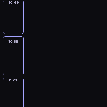
10:49
Coffee
Chat
10:49
-
10:55
10:55
Easy
Talk
10:55
-
11:23
11:23
Simple
Phrases
11:23
-
11:31