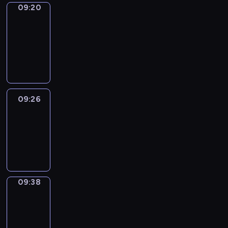
09:20
Alfred
&
Wilfred
09:20
-
09:26
09:26
Life
Around
09:26
-
09:38
09:38
Sing&Spell
09:38
-
09:42