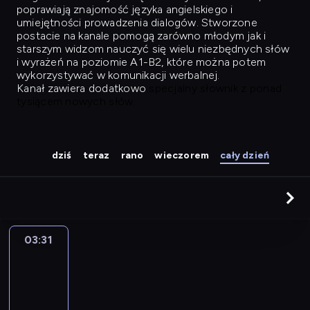
poprawiają znajomość języka angielskiego i
umiejętności prowadzenia dialogów. Stworzone
postacie na kanale pomogą zarówno młodym jak i
starszym widzom nauczyć się wielu niezbędnych słów
i wyrażeń na poziomie A1-B2, które można potem
wykorzystywać w komunikacji werbalnej.
Kanał zawiera dodatkowo
specjalny słownik z ponad
tysiącem nowych słów.
dziś
teraz
rano
wieczorem
cały dzień
03:31
Easy
Talk
03:31
-
04:27