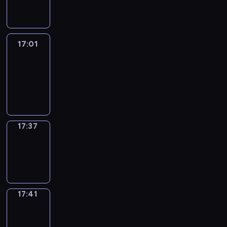
17:01
17:01
Life
Around
17:01
-
17:37
17:37
Sing&Spell
17:37
-
17:41
17:41
Get
a
Call
17:41