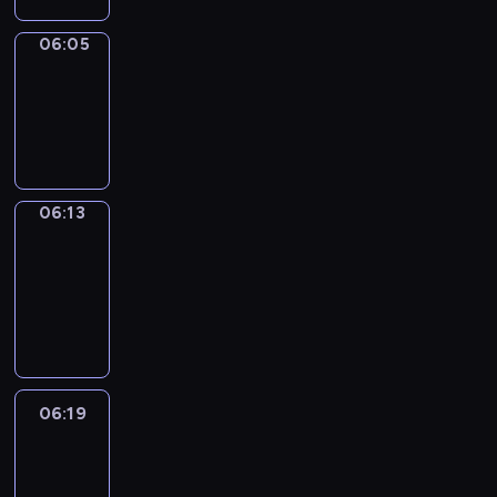
06:05
Simple
Phrases
06:05
-
06:13
06:13
Alfred
&
Wilfred
06:13
-
06:19
06:19
Life
Around
06:19
-