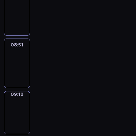
Chat
08:45
-
08:51
08:51
Easy
Talk
08:51
-
09:12
09:12
Simple
Phrases
09:12
-
09:20