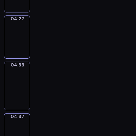
04:27
Irregular
Verbs
04:27
-
04:33
04:33
Get
a
Call
04:33
-
04:37
04:37
Coffee
Chat
04:37