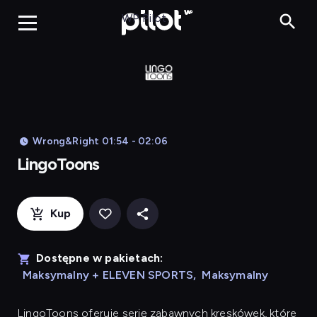
LingoToons, Og
WP Pilot
Wrong&Right 01:54 - 02:06
LingoToons
Kup
Dostępne w pakietach:
Maksymalny + ELEVEN SPORTS
,
Maksymalny
LingoToons
oferuje serię zabawnych kreskówek, które