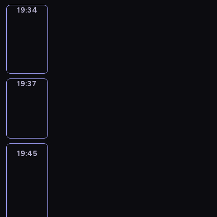
19:34
Irregular
Verbs
19:34
-
19:37
19:37
Wrong&Right
19:37
-
19:45
19:45
Life
Around
19:45
-
20:27