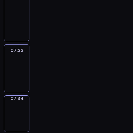
&
Wilfred
07:16
-
07:22
07:22
Life
Around
07:22
-
07:34
07:34
Sing&Spell
07:34
-
07:38