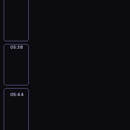
a
Call
05:34
-
05:38
05:38
Coffee
Chat
05:38
-
05:44
05:44
Easy
Talk
05:44
-
06:05