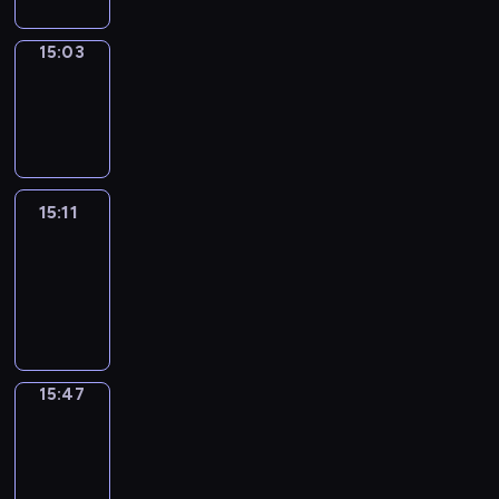
15:03
Wrong&Right
15:03
-
15:11
15:11
Life
Around
15:11
-
15:47
15:47
Get
a
Call
15:47
-