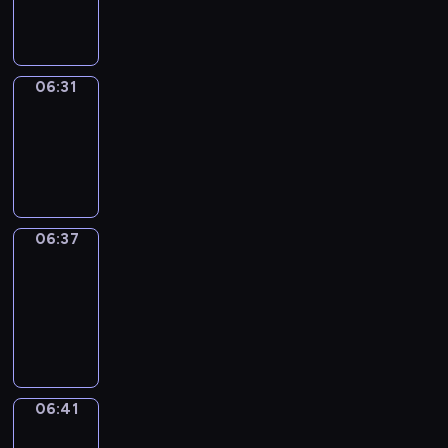
06:31
06:31
Irregular
Verbs
06:31
-
06:37
06:37
Get
a
Call
06:37
-
06:41
06:41
Coffee
Chat