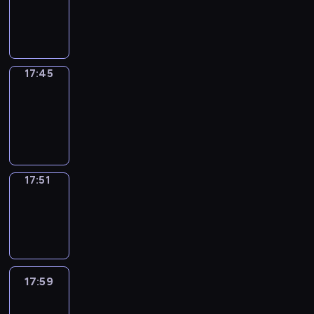
-
17:45
17:45
Coffee
Chat
17:45
-
17:51
17:51
Wrong&Right
17:51
-
17:59
17:59
Life
Around
17:59