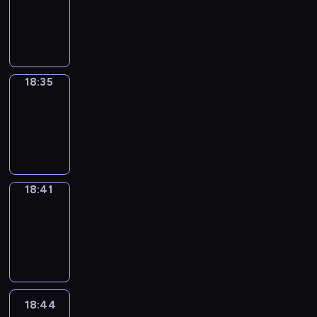
-
18:35
18:35
Irregular
Verbs
18:35
-
18:41
18:41
Coffee
Chat
18:41
-
18:44
18:44
Wrong&Right