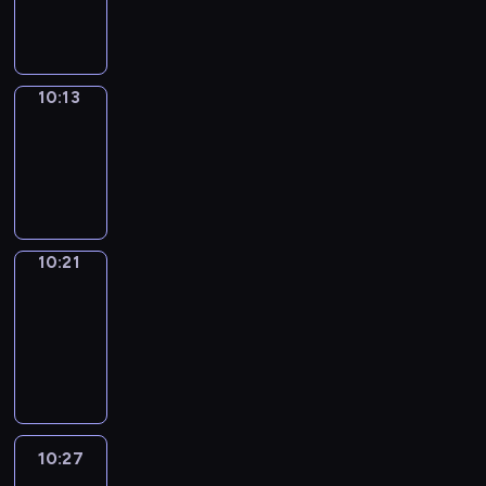
10:13
10:13
Simple
Phrases
10:13
-
10:21
10:21
Alfred
&
Wilfred
10:21
-
10:27
10:27
Life
Around