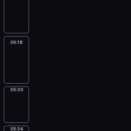
Wilfred
05:12
-
05:18
05:18
Life
Around
05:18
-
05:30
05:30
Sing&Spell
05:30
-
05:34
05:34
Get