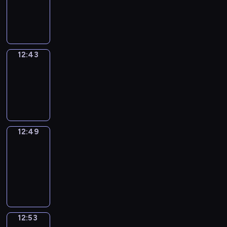
-
12:43
12:43
Irregular
Verbs
12:43
-
12:49
12:49
Get
a
Call
12:49
-
12:53
12:53
Coffee
Chat