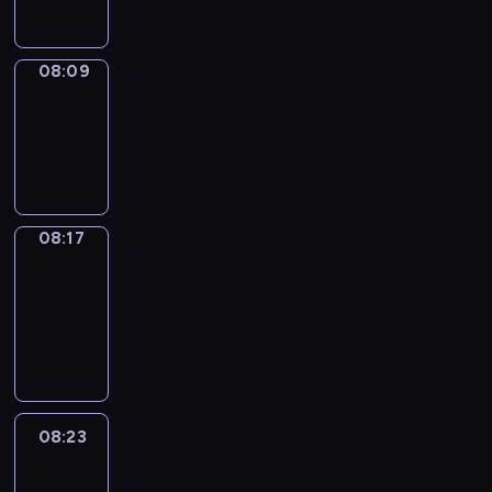
08:09
Simple
Phrases
08:09
-
08:17
08:17
Alfred
&
Wilfred
08:17
-
08:23
08:23
Life
Around
08:23