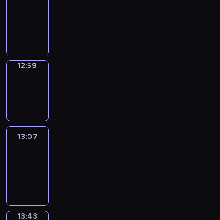
12:53
-
12:59
12:59
Wrong&Right
12:59
-
13:07
13:07
Life
Around
13:07
-
13:43
13:43
Sing&Spell