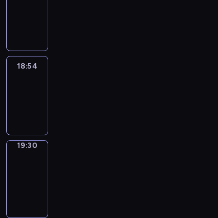
18:44
-
18:54
18:54
Life
Around
18:54
-
19:30
19:30
Get
a
Call
19:30
-
19:34