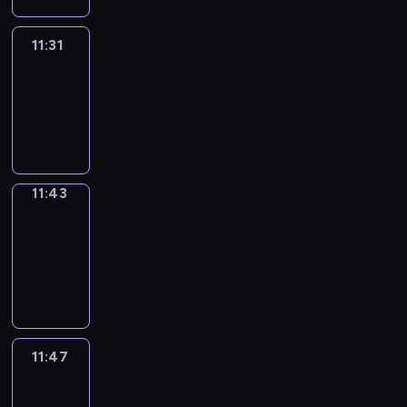
11:31
Life
Around
11:31
-
11:43
11:43
Get
a
Call
11:43
-
11:47
11:47
Easy
Talk
11:47