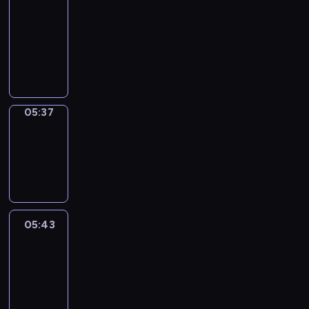
a
Call
05:33
-
05:37
05:37
Coffee
Chat
05:37
-
05:43
05:43
Easy
Talk
05:43
-
06:04