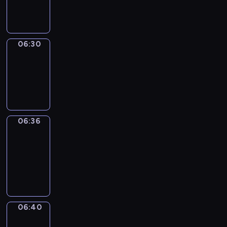
06:30
06:30
Irregular
Verbs
06:30
-
06:36
06:36
Get
a
Call
06:36
-
06:40
06:40
Coffee
Chat