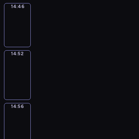
14:46
Irregular
Verbs
14:46
-
14:52
14:52
Get
a
Call
14:52
-
14:56
14:56
Coffee
Chat
14:56
-
15:02