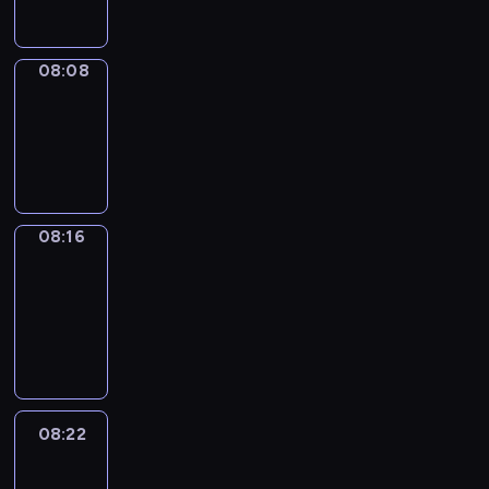
08:08
Simple
Phrases
08:08
-
08:16
08:16
Alfred
&
Wilfred
08:16
-
08:22
08:22
Life
Around
08:22