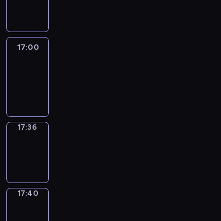
-
17:00
17:00
Life
Around
17:00
-
17:36
17:36
Sing&Spell
17:36
-
17:40
17:40
Get
a
Call