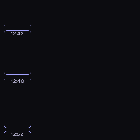
-
12:42
12:42
Irregular
Verbs
12:42
-
12:48
12:48
Get
a
Call
12:48
-
12:52
12:52
Coffee
Chat