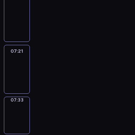
&
Wilfred
07:15
-
07:21
07:21
Life
Around
07:21
-
07:33
07:33
Sing&Spell
07:33
-
07:37