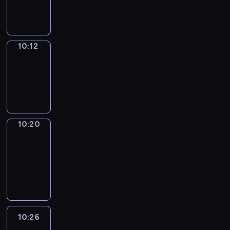
10:12
10:12
Simple
Phrases
10:12
-
10:20
10:20
Alfred
&
Wilfred
10:20
-
10:26
10:26
Life
Around