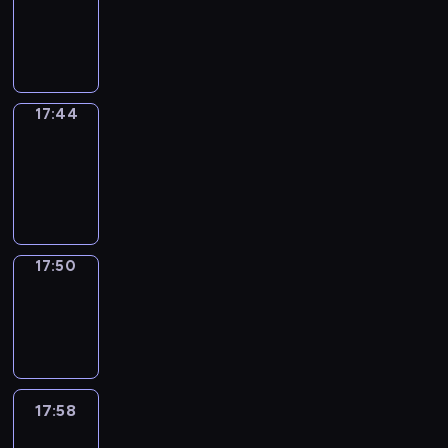
17:40
-
17:44
17:44
Coffee
Chat
17:44
-
17:50
17:50
Wrong&Right
17:50
-
17:58
17:58
Life
Around