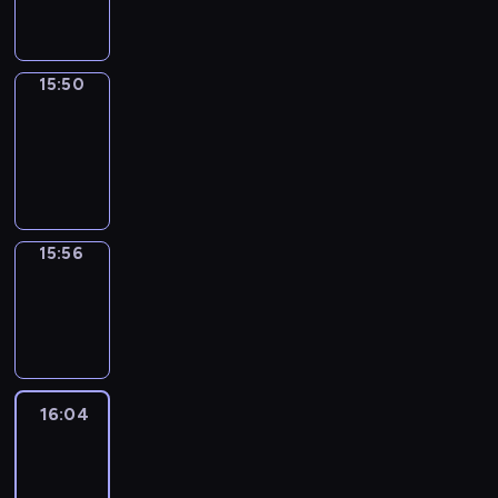
15:50
15:50
Coffee
Chat
15:50
-
15:56
15:56
Wrong&Right
15:56
-
16:04
16:04
Life
Around
16:04
-