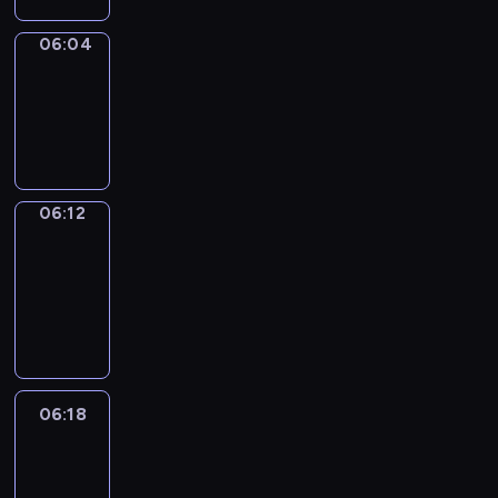
06:04
Simple
Phrases
06:04
-
06:12
06:12
Alfred
&
Wilfred
06:12
-
06:18
06:18
Life
Around
06:18
-