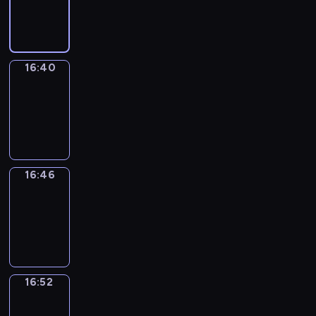
16:40
16:40
Irregular
Verbs
16:40
-
16:46
16:46
Coffee
Chat
16:46
-
16:52
16:52
Wrong&Right
16:52