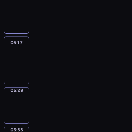
Wilfred
05:11
-
05:17
05:17
Life
Around
05:17
-
05:29
05:29
Sing&Spell
05:29
-
05:33
05:33
Get