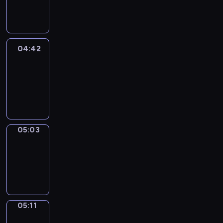
-
04:42
04:42
Easy
Talk
04:42
-
05:03
05:03
Simple
Phrases
05:03
-
05:11
05:11
Alfred
&