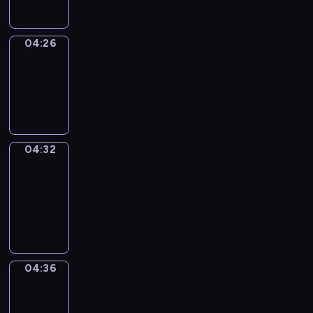
04:26
Irregular
Verbs
04:26
-
04:32
04:32
Get
a
Call
04:32
-
04:36
04:36
Coffee
Chat
04:36