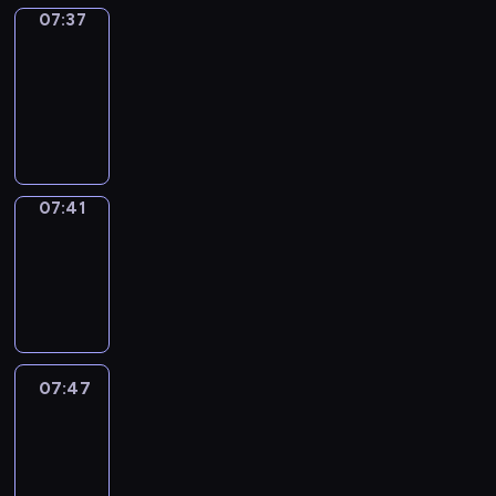
07:37
Get
a
Call
07:37
-
07:41
07:41
Coffee
Chat
07:41
-
07:47
07:47
Easy
Talk
07:47
-
08:08