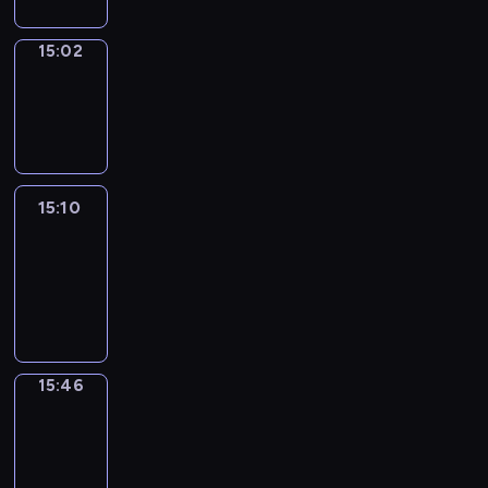
15:02
Wrong&Right
15:02
-
15:10
15:10
Life
Around
15:10
-
15:46
15:46
Get
a
Call
15:46
-