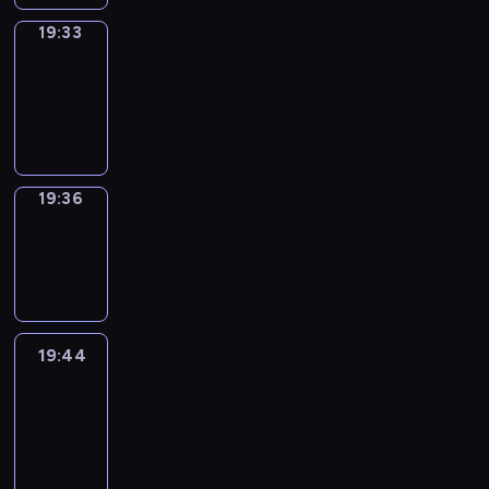
19:33
Irregular
Verbs
19:33
-
19:36
19:36
Wrong&Right
19:36
-
19:44
19:44
Life
Around
19:44
-
20:26