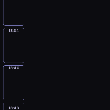
17:58
-
18:34
18:34
Irregular
Verbs
18:34
-
18:40
18:40
Coffee
Chat
18:40
-
18:43
18:43
Wrong&Right