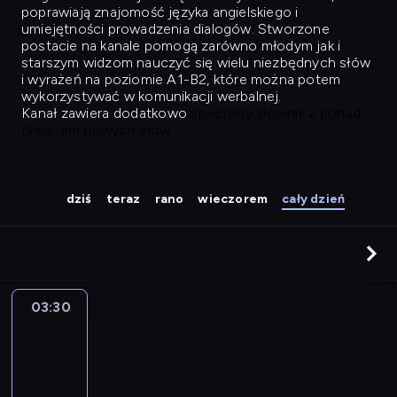
poprawiają znajomość języka angielskiego i
umiejętności prowadzenia dialogów. Stworzone
postacie na kanale pomogą zarówno młodym jak i
starszym widzom nauczyć się wielu niezbędnych słów
i wyrażeń na poziomie A1-B2, które można potem
wykorzystywać w komunikacji werbalnej.
Kanał zawiera dodatkowo
specjalny słownik z ponad
tysiącem nowych słów.
dziś
teraz
rano
wieczorem
cały dzień
03:30
Easy
Talk
03:30
-
04:26