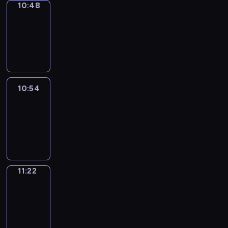
10:48
Coffee
Chat
10:48
-
10:54
10:54
Easy
Talk
10:54
-
11:22
11:22
Simple
Phrases
11:22
-
11:30