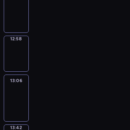
12:52
-
12:58
12:58
Wrong&Right
12:58
-
13:06
13:06
Life
Around
13:06
-
13:42
13:42
Sing&Spell