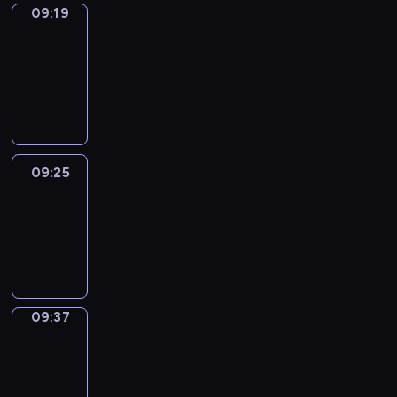
09:19
Alfred
&
Wilfred
09:19
-
09:25
09:25
Life
Around
09:25
-
09:37
09:37
Sing&Spell
09:37
-
09:41