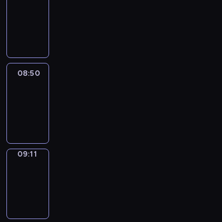
Chat
08:44
-
08:50
08:50
Easy
Talk
08:50
-
09:11
09:11
Simple
Phrases
09:11
-
09:19