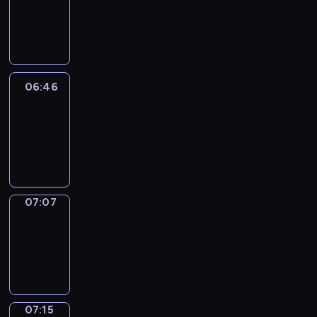
06:40
-
06:46
06:46
Easy
Talk
06:46
-
07:07
07:07
Simple
Phrases
07:07
-
07:15
07:15
Alfred