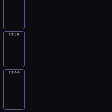
10:26
-
10:38
10:38
Irregular
Verbs
10:38
-
10:44
10:44
Get
a
Call
10:44
-
10:48