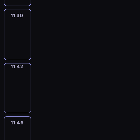
11:30
Life
Around
11:30
-
11:42
11:42
Get
a
Call
11:42
-
11:46
11:46
Easy
Talk
11:46