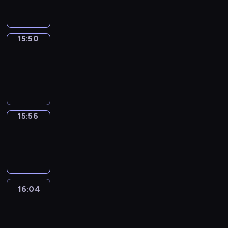
15:50
15:50
Coffee
Chat
15:50
-
15:56
15:56
Wrong&Right
15:56
-
16:04
16:04
Life
Around
16:04
-