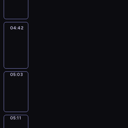
-
04:42
04:42
Easy
Talk
04:42
-
05:03
05:03
Simple
Phrases
05:03
-
05:11
05:11
Alfred
&