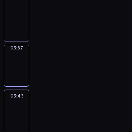
a
Call
05:33
-
05:37
05:37
Coffee
Chat
05:37
-
05:43
05:43
Easy
Talk
05:43
-
06:04