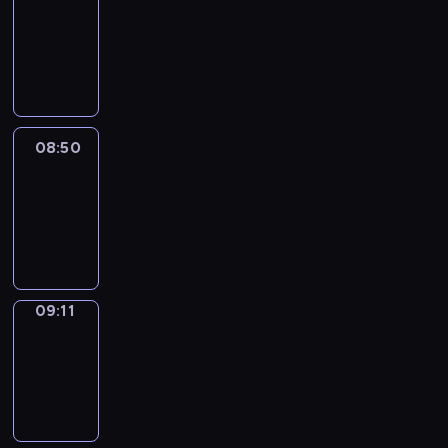
Chat
08:44
-
08:50
08:50
Easy
Talk
08:50
-
09:11
09:11
Simple
Phrases
09:11
-
09:19