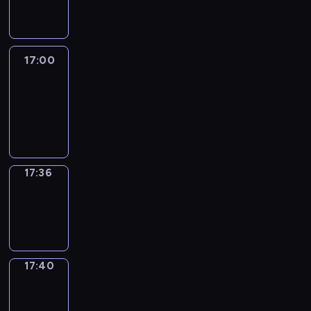
17:00
17:00
Life
Around
17:00
-
17:36
17:36
Sing&Spell
17:36
-
17:40
17:40
Get
a
Call
17:40