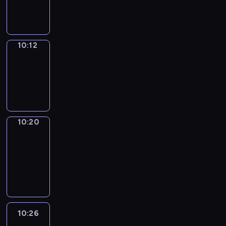
10:12
10:12
Simple
Phrases
10:12
-
10:20
10:20
Alfred
&
Wilfred
10:20
-
10:26
10:26
Life
Around