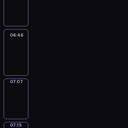
06:40
-
06:46
06:46
Easy
Talk
06:46
-
07:07
07:07
Simple
Phrases
07:07
-
07:15
07:15
Alfred