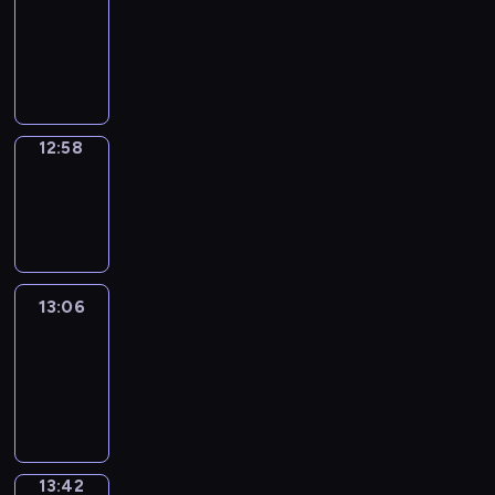
12:52
-
12:58
12:58
Wrong&Right
12:58
-
13:06
13:06
Life
Around
13:06
-
13:42
13:42
Sing&Spell