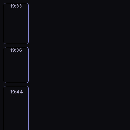
19:33
Irregular
Verbs
19:33
-
19:36
19:36
Wrong&Right
19:36
-
19:44
19:44
Life
Around
19:44
-
20:26