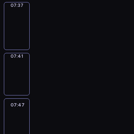
07:37
Get
a
Call
07:37
-
07:41
07:41
Coffee
Chat
07:41
-
07:47
07:47
Easy
Talk
07:47
-
08:08