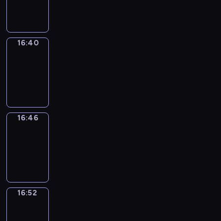
16:40
16:40
Irregular
Verbs
16:40
-
16:46
16:46
Coffee
Chat
16:46
-
16:52
16:52
Wrong&Right
16:52
-