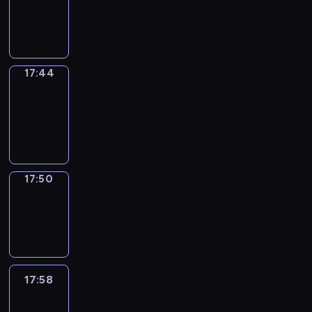
-
17:44
17:44
Coffee
Chat
17:44
-
17:50
17:50
Wrong&Right
17:50
-
17:58
17:58
Life
Around
17:58