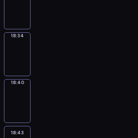
-
18:34
18:34
Irregular
Verbs
18:34
-
18:40
18:40
Coffee
Chat
18:40
-
18:43
18:43
Wrong&Right