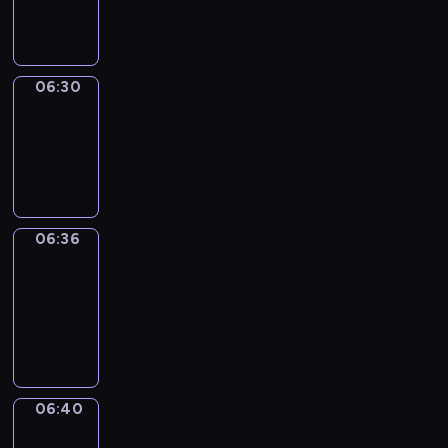
06:30
06:30
Irregular
Verbs
06:30
-
06:36
06:36
Get
a
Call
06:36
-
06:40
06:40
Coffee
Chat