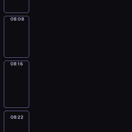
08:08
Simple
Phrases
08:08
-
08:16
08:16
Alfred
&
Wilfred
08:16
-
08:22
08:22
Life
Around
08:22