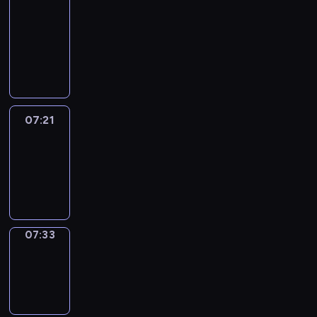
&
Wilfred
07:15
-
07:21
07:21
Life
Around
07:21
-
07:33
07:33
Sing&Spell
07:33
-
07:37