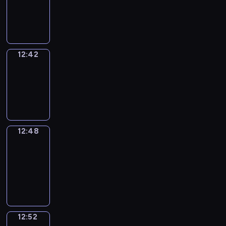
-
12:42
12:42
Irregular
Verbs
12:42
-
12:48
12:48
Get
a
Call
12:48
-
12:52
12:52
Coffee
Chat