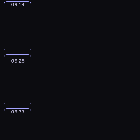
09:19
Alfred
&
Wilfred
09:19
-
09:25
09:25
Life
Around
09:25
-
09:37
09:37
Sing&Spell
09:37
-
09:41