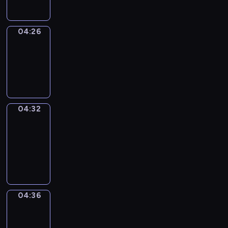
04:26
Irregular
Verbs
04:26
-
04:32
04:32
Get
a
Call
04:32
-
04:36
04:36
Coffee
Chat
04:36