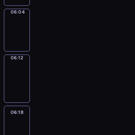
06:04
Simple
Phrases
06:04
-
06:12
06:12
Alfred
&
Wilfred
06:12
-
06:18
06:18
Life
Around
06:18
-