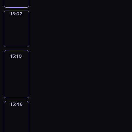
15:02
Wrong&Right
15:02
-
15:10
15:10
Life
Around
15:10
-
15:46
15:46
Get
a
Call
15:46
-