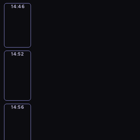
14:46
Irregular
Verbs
14:46
-
14:52
14:52
Get
a
Call
14:52
-
14:56
14:56
Coffee
Chat
14:56
-
15:02