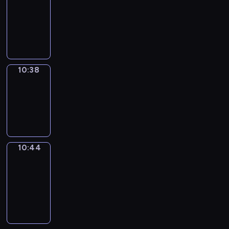
10:26
-
10:38
10:38
Irregular
Verbs
10:38
-
10:44
10:44
Get
a
Call
10:44
-
10:48