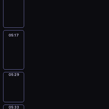
Wilfred
05:11
-
05:17
05:17
Life
Around
05:17
-
05:29
05:29
Sing&Spell
05:29
-
05:33
05:33
Get