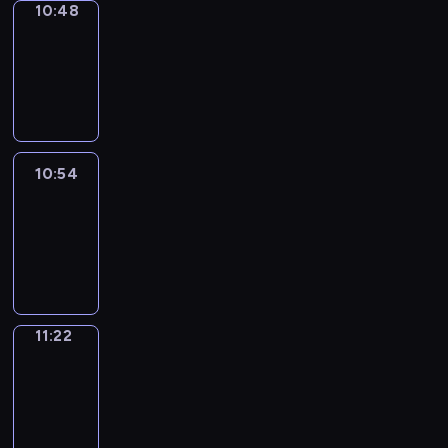
10:48
Coffee
Chat
10:48
-
10:54
10:54
Easy
Talk
10:54
-
11:22
11:22
Simple
Phrases
11:22
-
11:30