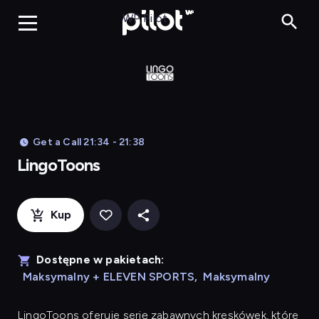
LingoToons, Og
WP Pilot
Get a Call 21:34 - 21:38
LingoToons
Kup
Dostępne w pakietach:
Maksymalny + ELEVEN SPORTS
,
Maksymalny
LingoToons
oferuje serię zabawnych kreskówek, które