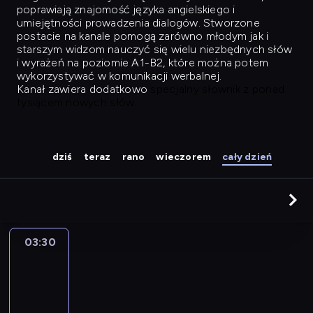
poprawiają znajomość języka angielskiego i
umiejętności prowadzenia dialogów. Stworzone
postacie na kanale pomogą zarówno młodym jak i
starszym widzom nauczyć się wielu niezbędnych słów
i wyrażeń na poziomie A1-B2, które można potem
wykorzystywać w komunikacji werbalnej.
Kanał zawiera dodatkowo
specjalny słownik z ponad
tysiącem nowych słów.
dziś
teraz
rano
wieczorem
cały dzień
03:30
Easy
Talk
03:30
-
04:26