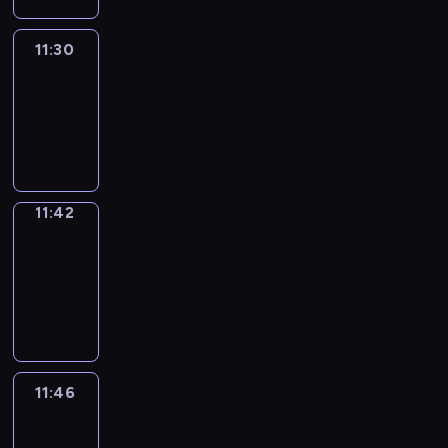
11:30
Life
Around
11:30
-
11:42
11:42
Get
a
Call
11:42
-
11:46
11:46
Easy
Talk
11:46