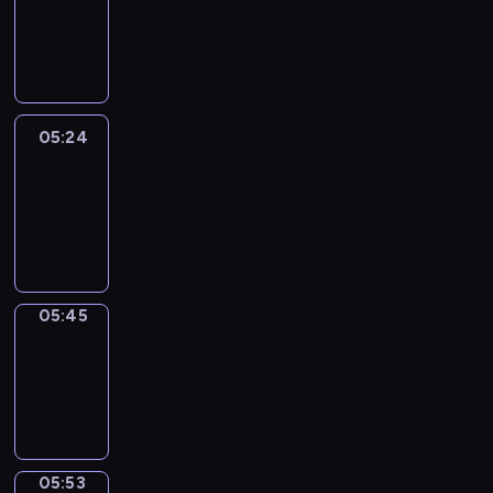
05:18
-
05:24
05:24
Easy
Talk
05:24
-
05:45
05:45
Simple
Phrases
05:45
-
05:53
05:53
Alfred