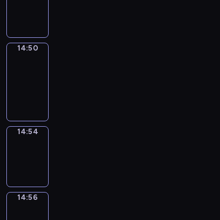
-
14:50
14:50
Get
a
Call
14:50
-
14:54
14:54
Wrong&Right
14:54
-
14:56
14:56
Coffee
Chat
14:56