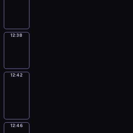
12:26
-
12:38
12:38
Sing&Spell
12:38
-
12:42
12:42
Get
a
Call
12:42
-
12:46
12:46
Wrong&Right