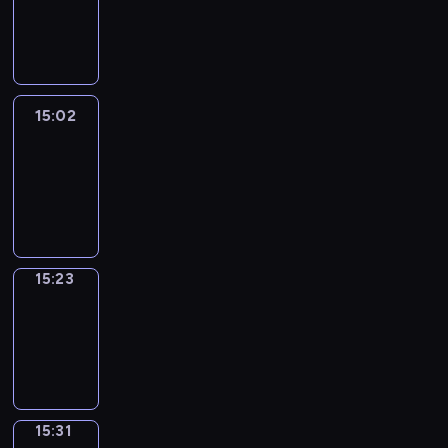
-
15:02
15:02
Easy
Talk
15:02
-
15:23
15:23
Simple
Phrases
15:23
-
15:31
15:31
Alfred