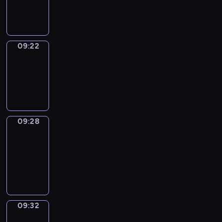
09:22
09:22
Irregular
Verbs
09:22
-
09:28
09:28
Get
a
Call
09:28
-
09:32
09:32
Wrong&Right
09:32