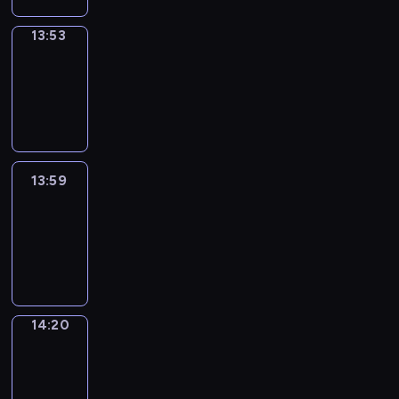
13:53
Coffee
Chat
13:53
-
13:59
13:59
Easy
Talk
13:59
-
14:20
14:20
Simple
Phrases
14:20
-