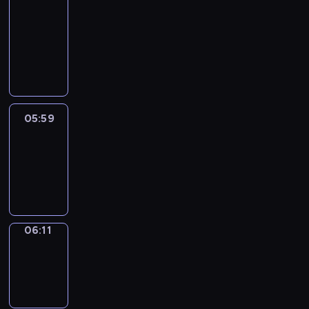
&
Wilfred
05:53
-
05:59
05:59
Life
Around
05:59
-
06:11
06:11
Sing&Spell
06:11
-
06:15