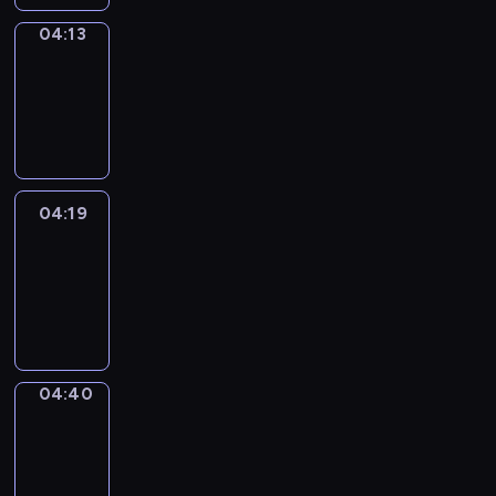
04:13
Coffee
Chat
04:13
-
04:19
04:19
Easy
Talk
04:19
-
04:40
04:40
Simple
Phrases
04:40
-
04:48