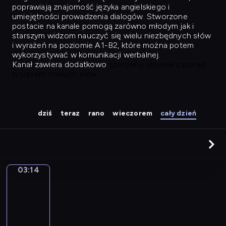
poprawiają znajomość języka angielskiego i
umiejętności prowadzenia dialogów. Stworzone
postacie na kanale pomogą zarówno młodym jak i
starszym widzom nauczyć się wielu niezbędnych słów
i wyrażeń na poziomie A1-B2, które można potem
wykorzystywać w komunikacji werbalnej.
Kanał zawiera dodatkowo
specjalny słownik z ponad
tysiącem nowych słów.
dziś
teraz
rano
wieczorem
cały dzień
03:14
Easy
Talk
03:14
-
04:03