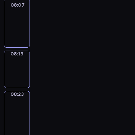
08:07
Life
Around
08:07
-
08:19
08:19
Sing&Spell
08:19
-
08:23
08:23
Get
a
Call
08:23
-
08:27