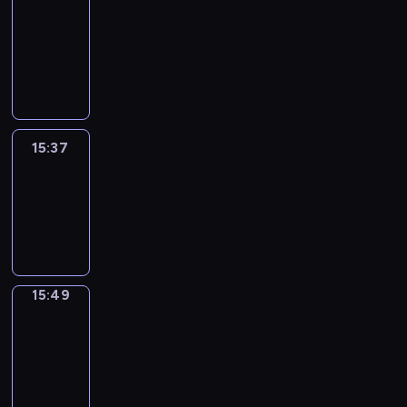
&
Wilfred
15:31
-
15:37
15:37
Life
Around
15:37
-
15:49
15:49
Irregular
Verbs
15:49
-
15:55