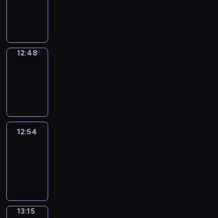
12:46
-
12:48
12:48
Coffee
Chat
12:48
-
12:54
12:54
Easy
Talk
12:54
-
13:15
13:15
Simple