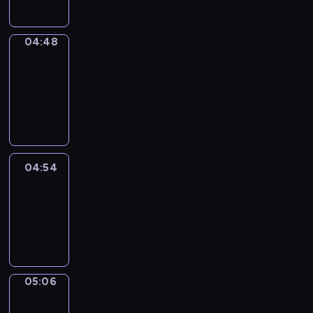
04:48
Alfred
&
Wilfred
04:48
-
04:54
04:54
Life
Around
04:54
-
05:06
05:06
Irregular
Verbs
05:06