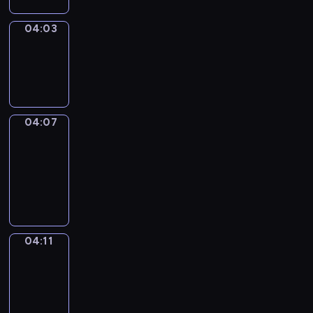
04:03
Sing&Spell
04:03
-
04:07
04:07
Get
a
Call
04:07
-
04:11
04:11
Wrong&Right
04:11
-
04:13