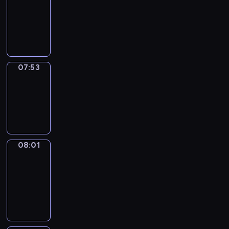
07:32
-
07:53
07:53
Simple
Phrases
07:53
-
08:01
08:01
Alfred
&
Wilfred
08:01
-
08:07