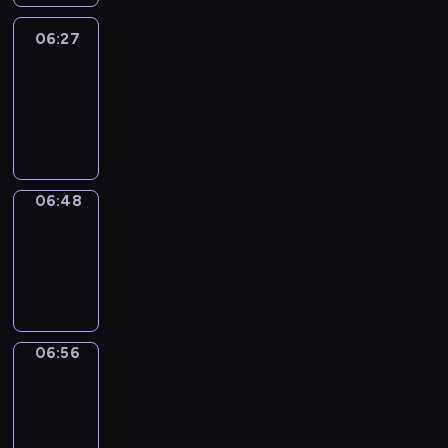
06:27
Easy
Talk
06:27
-
06:48
06:48
Simple
Phrases
06:48
-
06:56
06:56
Alfred
&
Wilfred
06:56
-