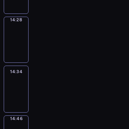
14:28
14:28
Alfred
&
Wilfred
14:28
-
14:34
14:34
Life
Around
14:34
-
14:46
14:46
Sing&Spell
14:46