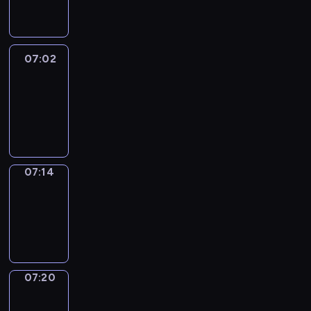
07:02
07:02
Life
Around
07:02
-
07:14
07:14
Irregular
Verbs
07:14
-
07:20
07:20
Get
a
Call