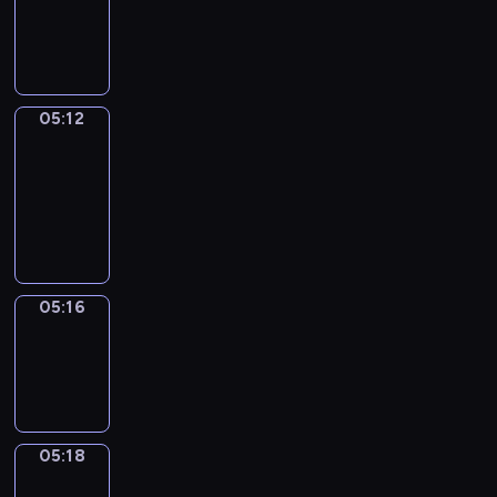
-
05:12
05:12
Get
a
Call
05:12
-
05:16
05:16
Wrong&Right
05:16
-
05:18
05:18
Coffee
Chat