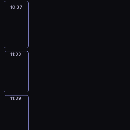
10:37
Easy
Talk
10:37
-
11:33
11:33
Irregular
Verbs
11:33
-
11:39
11:39
Get
a
Call
11:39
-
11:43