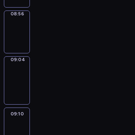
08:56
Simple
Phrases
08:56
-
09:04
09:04
Alfred
&
Wilfred
09:04
-
09:10
09:10
Life
Around
09:10
-