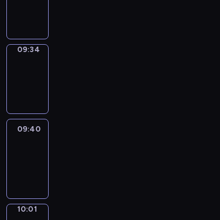
-
09:34
09:34
Coffee
Chat
09:34
-
09:40
09:40
Easy
Talk
09:40
-
10:01
10:01
Simple
Phrases