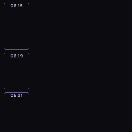
06:15
Get
a
Call
06:15
-
06:19
06:19
Wrong&Right
06:19
-
06:21
06:21
Coffee
Chat
06:21
-
06:27