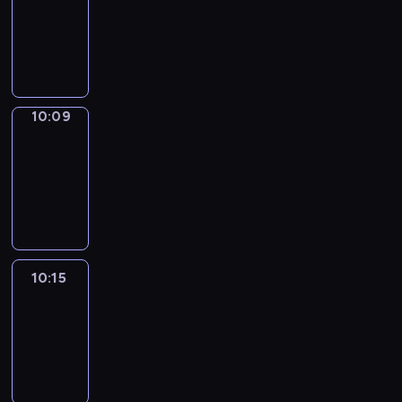
10:01
-
10:09
10:09
Alfred
&
Wilfred
10:09
-
10:15
10:15
Life
Around
10:15
-
10:27