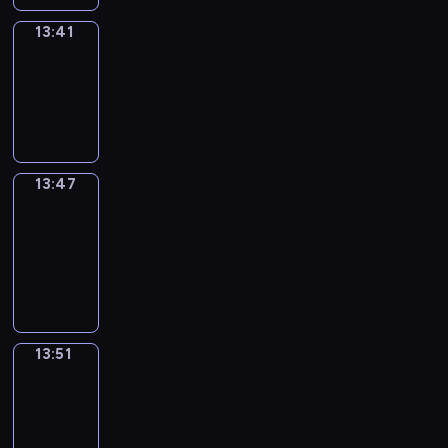
13:41
Irregular
Verbs
13:41
-
13:47
13:47
Get
a
Call
13:47
-
13:51
13:51
Wrong&Right
13:51
-
13:53