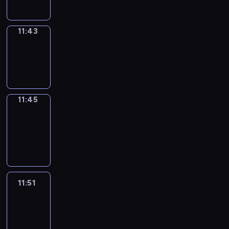
11:43
Wrong&Right
11:43
-
11:45
11:45
Coffee
Chat
11:45
-
11:51
11:51
Easy
Talk
11:51
-
12:12