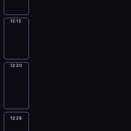
12:12
Simple
Phrases
12:12
-
12:20
12:20
Alfred
&
Wilfred
12:20
-
12:26
12:26
Life
Around