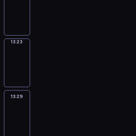
Phrases
13:15
-
13:23
13:23
Alfred
&
Wilfred
13:23
-
13:29
13:29
Life
Around
13:29
-
13:41