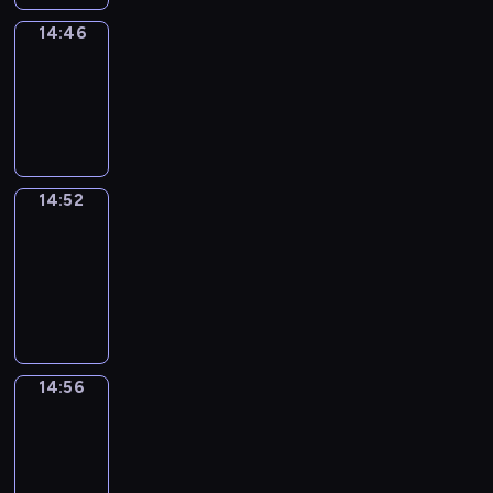
14:46
Irregular
Verbs
14:46
-
14:52
14:52
Get
a
Call
14:52
-
14:56
14:56
Coffee
Chat
14:56
-
15:02