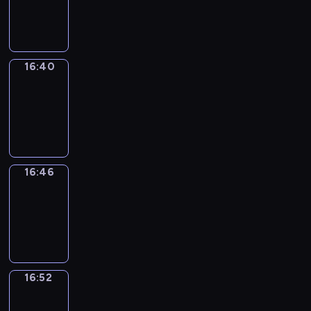
-
16:40
16:40
Irregular
Verbs
16:40
-
16:46
16:46
Coffee
Chat
16:46
-
16:52
16:52
Wrong&Right
16:52