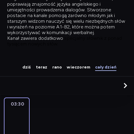
poprawiają znajomość języka angielskiego i
umiejętności prowadzenia dialogów. Stworzone
postacie na kanale pomogą zarówno młodym jak i
starszym widzom nauczyć się wielu niezbędnych słów
i wyrażeń na poziomie A1-B2, które można potem
wykorzystywać w komunikacji werbalnej.
Kanał zawiera dodatkowo
specjalny słownik z ponad
tysiącem nowych słów.
dziś
teraz
rano
wieczorem
cały dzień
03:30
Easy
Talk
03:30
-
04:26