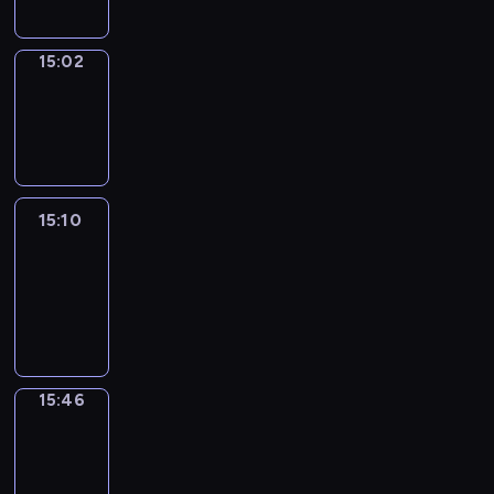
15:02
Wrong&Right
15:02
-
15:10
15:10
Life
Around
15:10
-
15:46
15:46
Get
a
Call
15:46
-