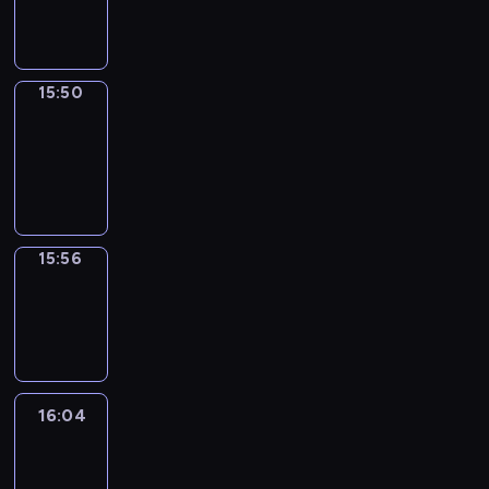
15:50
15:50
Coffee
Chat
15:50
-
15:56
15:56
Wrong&Right
15:56
-
16:04
16:04
Life
Around
16:04