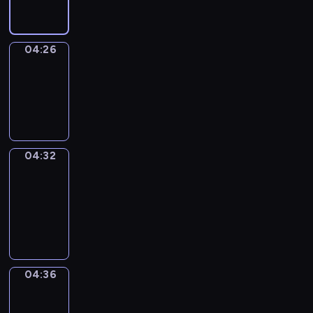
04:26
Irregular
Verbs
04:26
-
04:32
04:32
Get
a
Call
04:32
-
04:36
04:36
Coffee
Chat
04:36