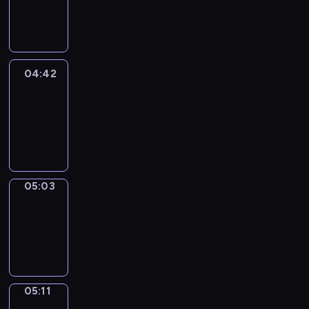
-
04:42
04:42
Easy
Talk
04:42
-
05:03
05:03
Simple
Phrases
05:03
-
05:11
05:11
Alfred
&