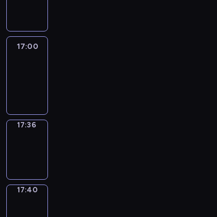
-
17:00
17:00
Life
Around
17:00
-
17:36
17:36
Sing&Spell
17:36
-
17:40
17:40
Get
a
Call