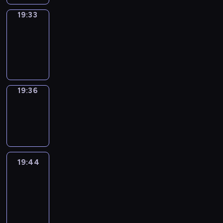
19:33
Irregular
Verbs
19:33
-
19:36
19:36
Wrong&Right
19:36
-
19:44
19:44
Life
Around
19:44
-
20:26