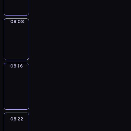
08:08
08:08
Simple
Phrases
08:08
-
08:16
08:16
Alfred
&
Wilfred
08:16
-
08:22
08:22
Life
Around