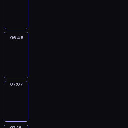
06:40
-
06:46
06:46
Easy
Talk
06:46
-
07:07
07:07
Simple
Phrases
07:07
-
07:15
07:15
Alfred