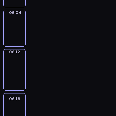
06:04
Simple
Phrases
06:04
-
06:12
06:12
Alfred
&
Wilfred
06:12
-
06:18
06:18
Life
Around
06:18