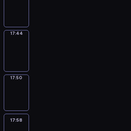
17:40
-
17:44
17:44
Coffee
Chat
17:44
-
17:50
17:50
Wrong&Right
17:50
-
17:58
17:58
Life
Around