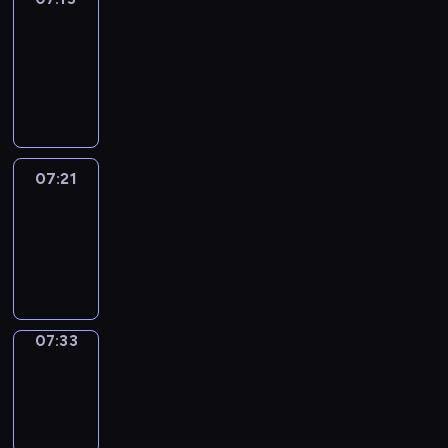
&
Wilfred
07:15
-
07:21
07:21
Life
Around
07:21
-
07:33
07:33
Sing&Spell
07:33
-
07:37