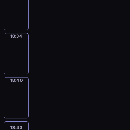
17:58
-
18:34
18:34
Irregular
Verbs
18:34
-
18:40
18:40
Coffee
Chat
18:40
-
18:43
18:43
Wrong&Right