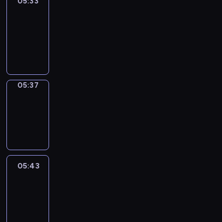
05:33
Get
a
Call
05:33
-
05:37
05:37
Coffee
Chat
05:37
-
05:43
05:43
Easy
Talk
05:43
-
06:04