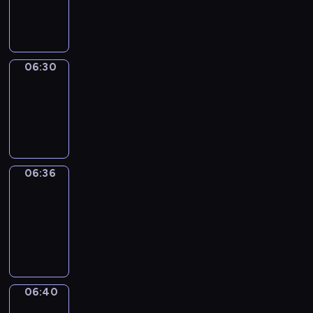
-
06:30
06:30
Irregular
Verbs
06:30
-
06:36
06:36
Get
a
Call
06:36
-
06:40
06:40
Coffee
Chat