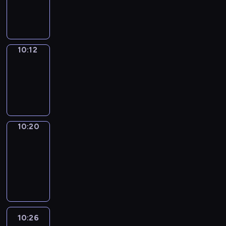
-
10:12
10:12
Simple
Phrases
10:12
-
10:20
10:20
Alfred
&
Wilfred
10:20
-
10:26
10:26
Life