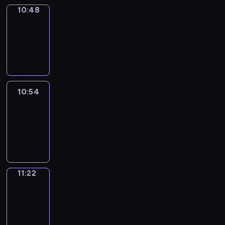
10:48
Coffee
Chat
10:48
-
10:54
10:54
Easy
Talk
10:54
-
11:22
11:22
Simple
Phrases
11:22
-
11:30