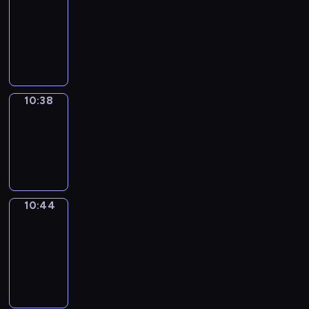
Around
10:26
-
10:38
10:38
Irregular
Verbs
10:38
-
10:44
10:44
Get
a
Call
10:44
-
10:48