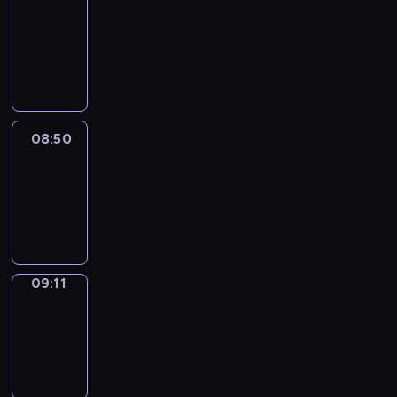
Chat
08:44
-
08:50
08:50
Easy
Talk
08:50
-
09:11
09:11
Simple
Phrases
09:11
-
09:19