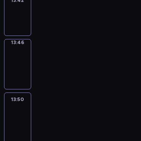
13:42
Sing&Spell
13:42
-
13:46
13:46
Get
a
Call
13:46
-
13:50
13:50
Easy
Talk
13:50
-
14:46