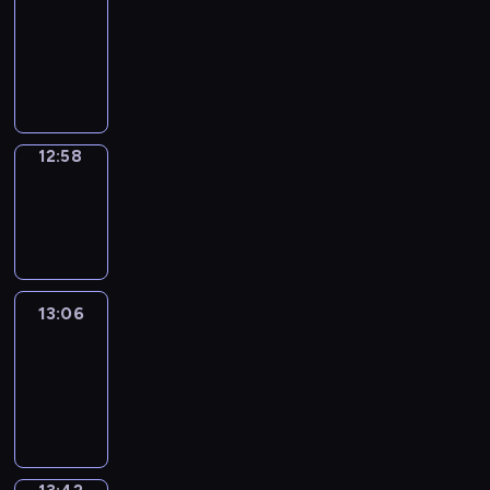
Chat
12:52
-
12:58
12:58
Wrong&Right
12:58
-
13:06
13:06
Life
Around
13:06
-
13:42