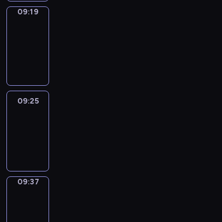
09:19
Alfred
&
Wilfred
09:19
-
09:25
09:25
Life
Around
09:25
-
09:37
09:37
Sing&Spell
09:37
-
09:41