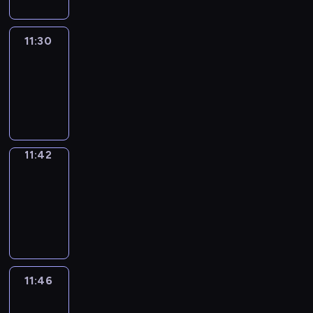
11:30
Life
Around
11:30
-
11:42
11:42
Get
a
Call
11:42
-
11:46
11:46
Easy
Talk
11:46