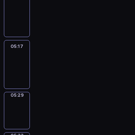
Wilfred
05:11
-
05:17
05:17
Life
Around
05:17
-
05:29
05:29
Sing&Spell
05:29
-
05:33