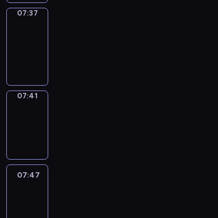
07:37
Get
a
Call
07:37
-
07:41
07:41
Coffee
Chat
07:41
-
07:47
07:47
Easy
Talk
07:47
-