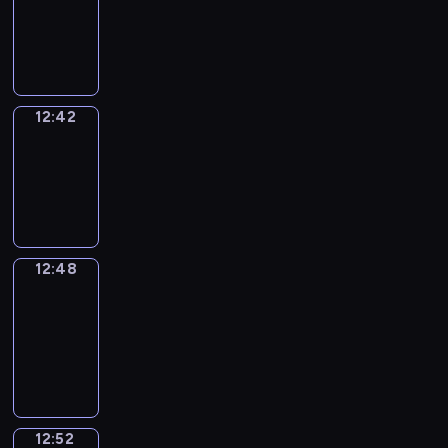
-
12:42
12:42
Irregular
Verbs
12:42
-
12:48
12:48
Get
a
Call
12:48
-
12:52
12:52
Coffee