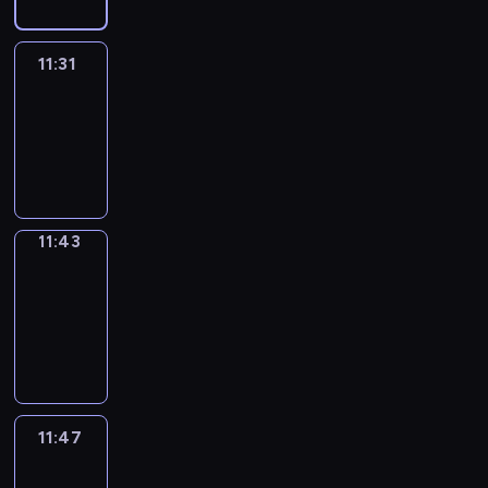
11:31
Life
Around
11:31
-
11:43
11:43
Get
a
Call
11:43
-
11:47
11:47
Easy
Talk
11:47