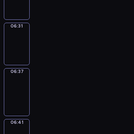
06:31
06:31
Irregular
Verbs
06:31
-
06:37
06:37
Get
a
Call
06:37
-
06:41
06:41
Coffee
Chat