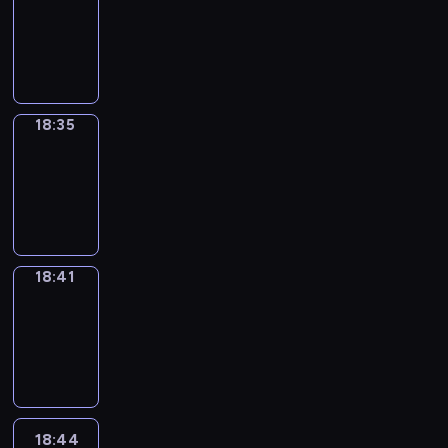
17:59
-
18:35
18:35
Irregular
Verbs
18:35
-
18:41
18:41
Coffee
Chat
18:41
-
18:44
18:44
Wrong&Right