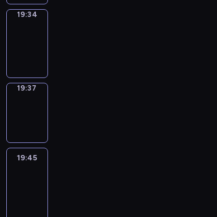
19:34
Irregular
Verbs
19:34
-
19:37
19:37
Wrong&Right
19:37
-
19:45
19:45
Life
Around
19:45
-
20:27