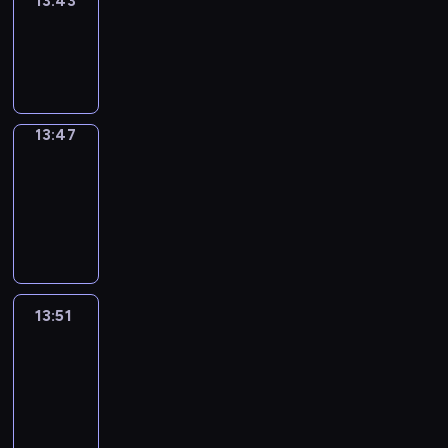
13:43
Sing&Spell
13:43
-
13:47
13:47
Get
a
Call
13:47
-
13:51
13:51
Easy
Talk
13:51
-
14:47