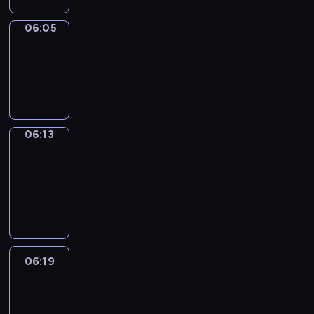
06:05
Simple
Phrases
06:05
-
06:13
06:13
Alfred
&
Wilfred
06:13
-
06:19
06:19
Life
Around
06:19
-