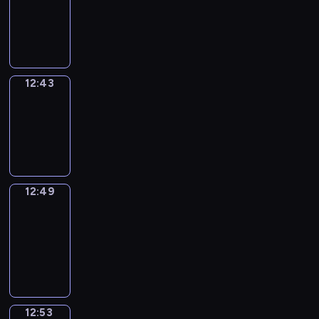
-
12:43
12:43
Irregular
Verbs
12:43
-
12:49
12:49
Get
a
Call
12:49
-
12:53
12:53
Coffee