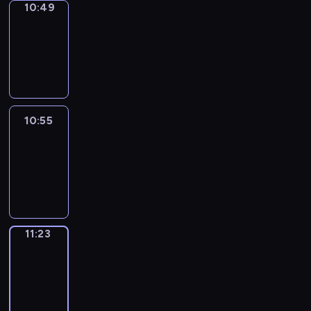
10:49
Coffee
Chat
10:49
-
10:55
10:55
Easy
Talk
10:55
-
11:23
11:23
Simple
Phrases
11:23
-
11:31