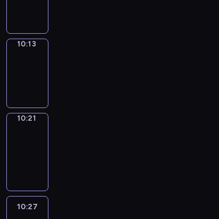
10:13
10:13
Simple
Phrases
10:13
-
10:21
10:21
Alfred
&
Wilfred
10:21
-
10:27
10:27
Life
Around