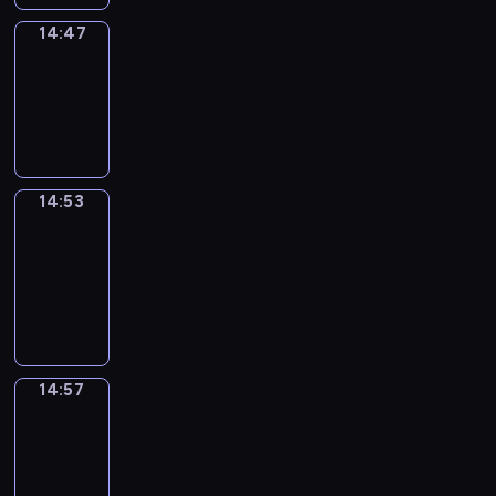
14:47
Irregular
Verbs
14:47
-
14:53
14:53
Get
a
Call
14:53
-
14:57
14:57
Coffee
Chat
14:57
-
15:03