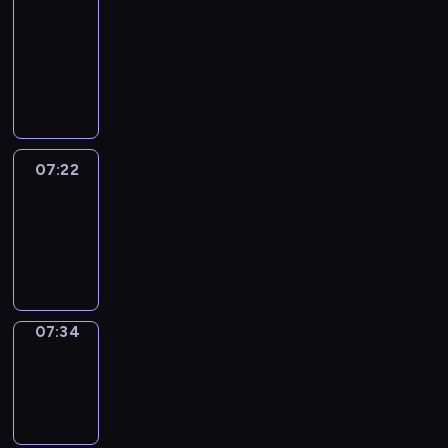
&
Wilfred
07:16
-
07:22
07:22
Life
Around
07:22
-
07:34
07:34
Sing&Spell
07:34
-
07:38