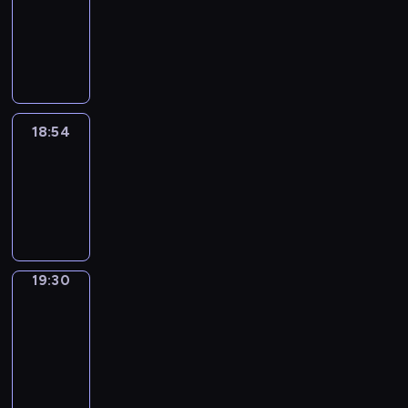
18:44
-
18:54
18:54
Life
Around
18:54
-
19:30
19:30
Get
a
Call
19:30
-
19:34