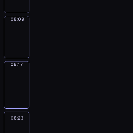
08:09
Simple
Phrases
08:09
-
08:17
08:17
Alfred
&
Wilfred
08:17
-
08:23
08:23
Life
Around
08:23