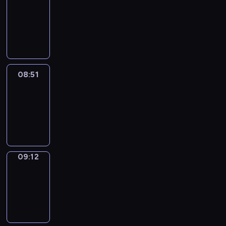
Chat
08:45
-
08:51
08:51
Easy
Talk
08:51
-
09:12
09:12
Simple
Phrases
09:12
-
09:20