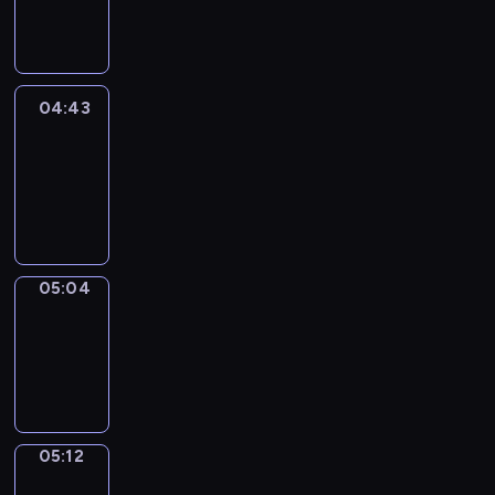
-
04:43
04:43
Easy
Talk
04:43
-
05:04
05:04
Simple
Phrases
05:04
-
05:12
05:12
Alfred
&