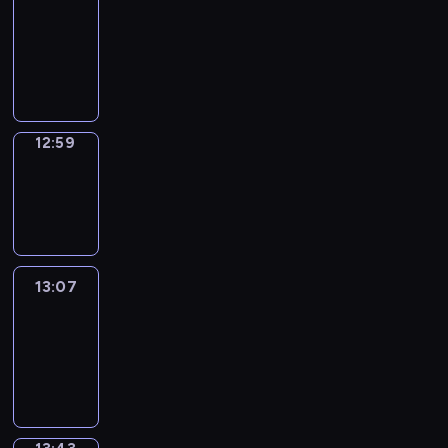
Chat
12:53
-
12:59
12:59
Wrong&Right
12:59
-
13:07
13:07
Life
Around
13:07
-
13:43