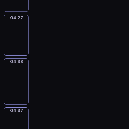
04:27
Irregular
Verbs
04:27
-
04:33
04:33
Get
a
Call
04:33
-
04:37
04:37
Coffee
Chat
04:37