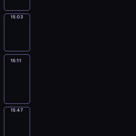
15:03
Wrong&Right
15:03
-
15:11
15:11
Life
Around
15:11
-
15:47
15:47
Get
a
Call
15:47
-