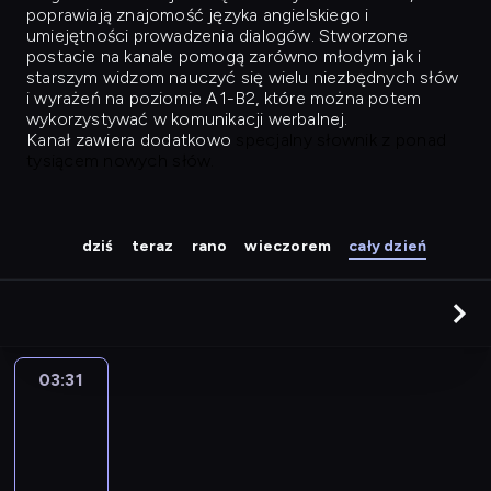
poprawiają znajomość języka angielskiego i
umiejętności prowadzenia dialogów. Stworzone
postacie na kanale pomogą zarówno młodym jak i
starszym widzom nauczyć się wielu niezbędnych słów
i wyrażeń na poziomie A1-B2, które można potem
wykorzystywać w komunikacji werbalnej.
Kanał zawiera dodatkowo
specjalny słownik z ponad
tysiącem nowych słów.
dziś
teraz
rano
wieczorem
cały dzień
03:31
Easy
Talk
03:31
-
04:27