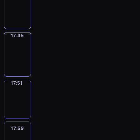
17:41
-
17:45
17:45
Coffee
Chat
17:45
-
17:51
17:51
Wrong&Right
17:51
-
17:59
17:59
Life
Around