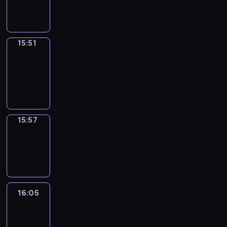
15:51
15:51
Coffee
Chat
15:51
-
15:57
15:57
Wrong&Right
15:57
-
16:05
16:05
Life
Around
16:05