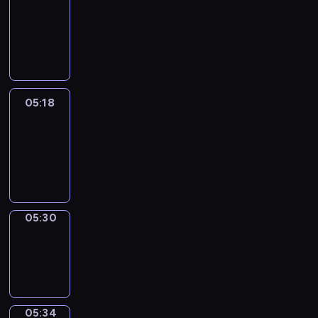
Wilfred
05:12
-
05:18
05:18
Life
Around
05:18
-
05:30
05:30
Sing&Spell
05:30
-
05:34
05:34
Get