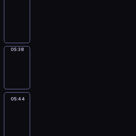
a
Call
05:34
-
05:38
05:38
Coffee
Chat
05:38
-
05:44
05:44
Easy
Talk
05:44
-
06:05