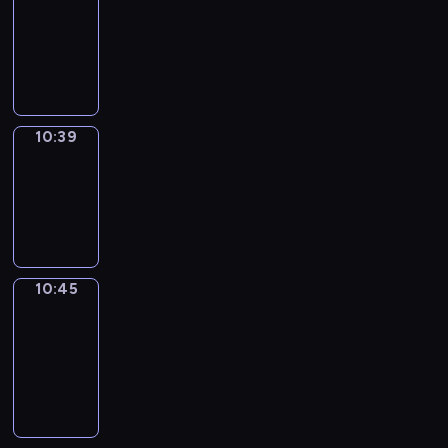
10:27
-
10:39
10:39
Irregular
Verbs
10:39
-
10:45
10:45
Get
a
Call
10:45
-
10:49