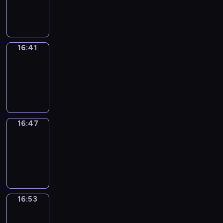
-
16:41
16:41
Irregular
Verbs
16:41
-
16:47
16:47
Coffee
Chat
16:47
-
16:53
16:53
Wrong&Right
16:53