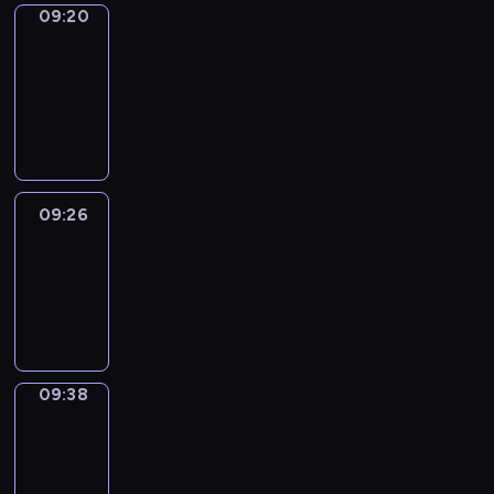
09:20
Alfred
&
Wilfred
09:20
-
09:26
09:26
Life
Around
09:26
-
09:38
09:38
Sing&Spell
09:38
-
09:42