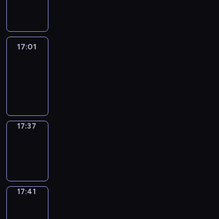
-
17:01
17:01
Life
Around
17:01
-
17:37
17:37
Sing&Spell
17:37
-
17:41
17:41
Get
a
Call