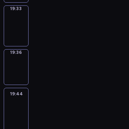
19:33
Irregular
Verbs
19:33
-
19:36
19:36
Wrong&Right
19:36
-
19:44
19:44
Life
Around
19:44
-
20:26