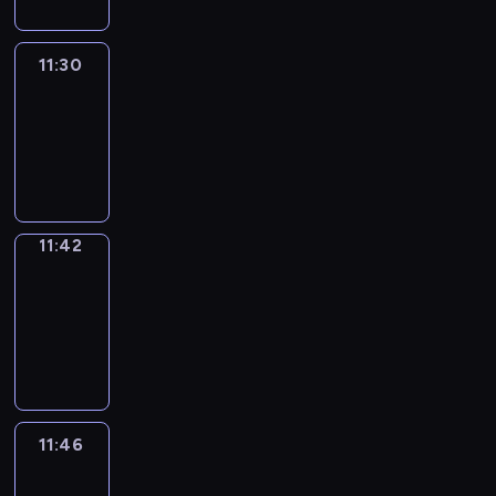
11:30
Life
Around
11:30
-
11:42
11:42
Get
a
Call
11:42
-
11:46
11:46
Easy
Talk
11:46