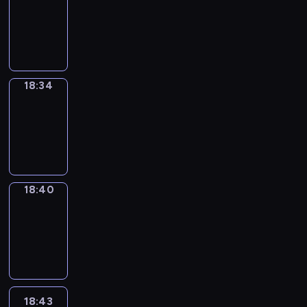
17:58
-
18:34
18:34
Irregular
Verbs
18:34
-
18:40
18:40
Coffee
Chat
18:40
-
18:43
18:43
Wrong&Right