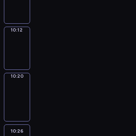
-
10:12
10:12
Simple
Phrases
10:12
-
10:20
10:20
Alfred
&
Wilfred
10:20
-
10:26
10:26
Life