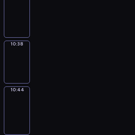
Around
10:26
-
10:38
10:38
Irregular
Verbs
10:38
-
10:44
10:44
Get
a
Call
10:44
-
10:48