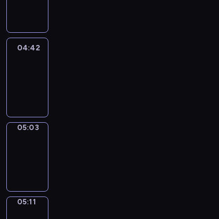
-
04:42
04:42
Easy
Talk
04:42
-
05:03
05:03
Simple
Phrases
05:03
-
05:11
05:11
Alfred
&