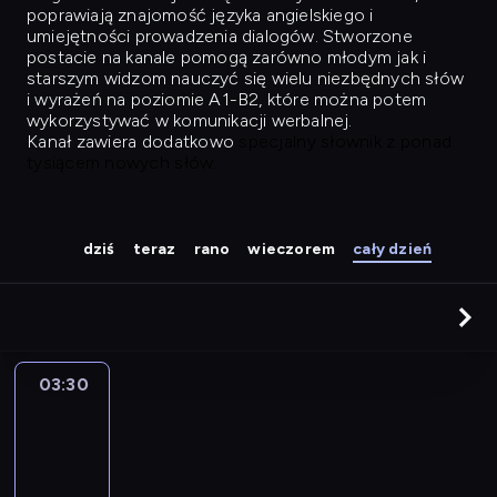
poprawiają znajomość języka angielskiego i
umiejętności prowadzenia dialogów. Stworzone
postacie na kanale pomogą zarówno młodym jak i
starszym widzom nauczyć się wielu niezbędnych słów
i wyrażeń na poziomie A1-B2, które można potem
wykorzystywać w komunikacji werbalnej.
Kanał zawiera dodatkowo
specjalny słownik z ponad
tysiącem nowych słów.
dziś
teraz
rano
wieczorem
cały dzień
03:30
Easy
Talk
03:30
-
04:26