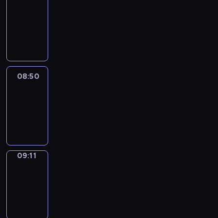
Chat
08:44
-
08:50
08:50
Easy
Talk
08:50
-
09:11
09:11
Simple
Phrases
09:11
-
09:19