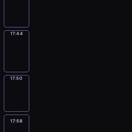
17:40
-
17:44
17:44
Coffee
Chat
17:44
-
17:50
17:50
Wrong&Right
17:50
-
17:58
17:58
Life
Around