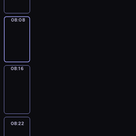
08:08
Simple
Phrases
08:08
-
08:16
08:16
Alfred
&
Wilfred
08:16
-
08:22
08:22
Life
Around