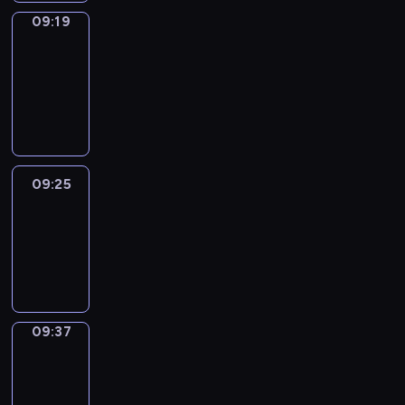
09:19
Alfred
&
Wilfred
09:19
-
09:25
09:25
Life
Around
09:25
-
09:37
09:37
Sing&Spell
09:37
-
09:41