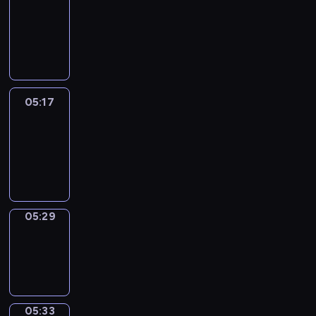
Wilfred
05:11
-
05:17
05:17
Life
Around
05:17
-
05:29
05:29
Sing&Spell
05:29
-
05:33
05:33
Get