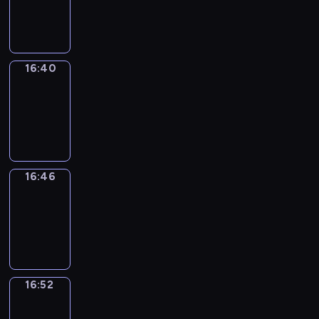
-
16:40
16:40
Irregular
Verbs
16:40
-
16:46
16:46
Coffee
Chat
16:46
-
16:52
16:52
Wrong&Right
16:52