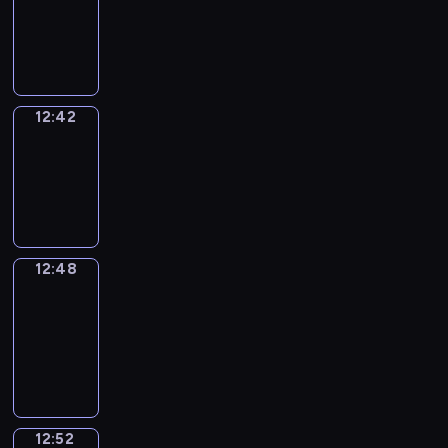
-
12:42
12:42
Irregular
Verbs
12:42
-
12:48
12:48
Get
a
Call
12:48
-
12:52
12:52
Coffee