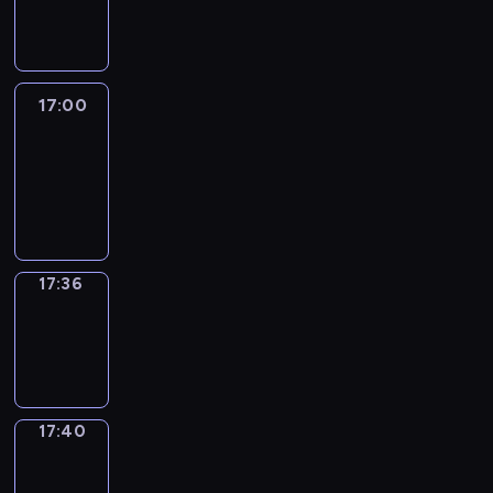
-
17:00
17:00
Life
Around
17:00
-
17:36
17:36
Sing&Spell
17:36
-
17:40
17:40
Get
a
Call