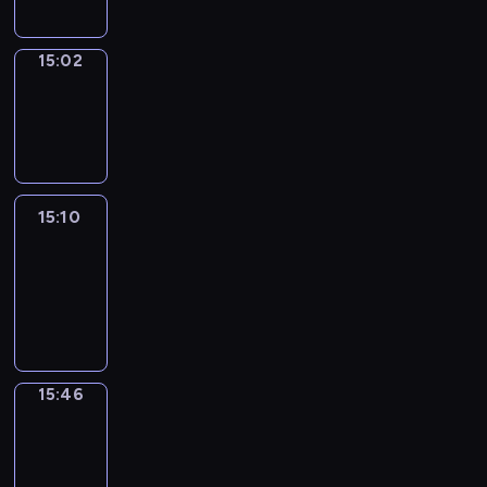
15:02
Wrong&Right
15:02
-
15:10
15:10
Life
Around
15:10
-
15:46
15:46
Get
a
Call
15:46
-