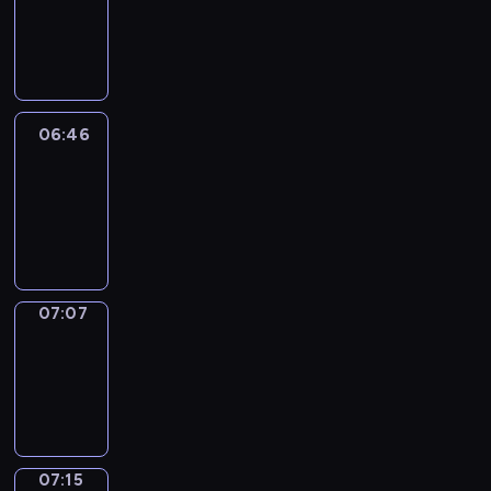
06:40
-
06:46
06:46
Easy
Talk
06:46
-
07:07
07:07
Simple
Phrases
07:07
-
07:15
07:15
Alfred