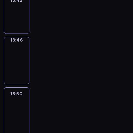
13:42
Sing&Spell
13:42
-
13:46
13:46
Get
a
Call
13:46
-
13:50
13:50
Easy
Talk
13:50
-
14:46