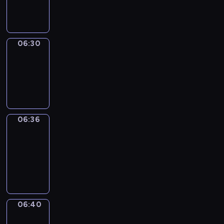
06:30
06:30
Irregular
Verbs
06:30
-
06:36
06:36
Get
a
Call
06:36
-
06:40
06:40
Coffee
Chat