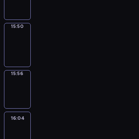
15:50
15:50
Coffee
Chat
15:50
-
15:56
15:56
Wrong&Right
15:56
-
16:04
16:04
Life
Around
16:04