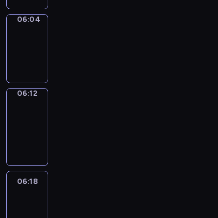
06:04
Simple
Phrases
06:04
-
06:12
06:12
Alfred
&
Wilfred
06:12
-
06:18
06:18
Life
Around
06:18
-