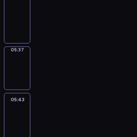
a
Call
05:33
-
05:37
05:37
Coffee
Chat
05:37
-
05:43
05:43
Easy
Talk
05:43
-
06:04