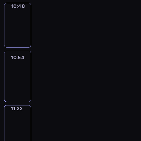
10:48
Coffee
Chat
10:48
-
10:54
10:54
Easy
Talk
10:54
-
11:22
11:22
Simple
Phrases
11:22
-
11:30