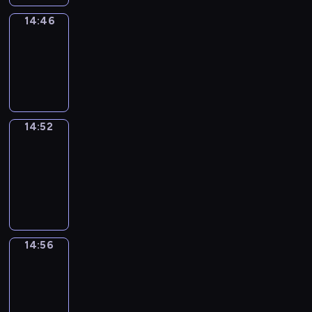
14:46
Irregular
Verbs
14:46
-
14:52
14:52
Get
a
Call
14:52
-
14:56
14:56
Coffee
Chat
14:56
-
15:02