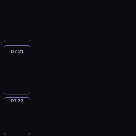
&
Wilfred
07:15
-
07:21
07:21
Life
Around
07:21
-
07:33
07:33
Sing&Spell
07:33
-
07:37