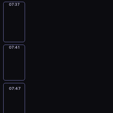
07:37
Get
a
Call
07:37
-
07:41
07:41
Coffee
Chat
07:41
-
07:47
07:47
Easy
Talk
07:47
-
08:08