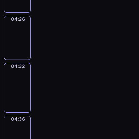
04:26
Irregular
Verbs
04:26
-
04:32
04:32
Get
a
Call
04:32
-
04:36
04:36
Coffee
Chat
04:36