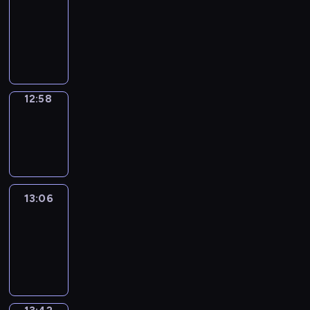
Chat
12:52
-
12:58
12:58
Wrong&Right
12:58
-
13:06
13:06
Life
Around
13:06
-
13:42