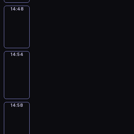
14:48
Irregular
Verbs
14:48
-
14:54
14:54
Get
a
Call
14:54
-
14:58
14:58
Coffee
Chat
14:58
-
15:04