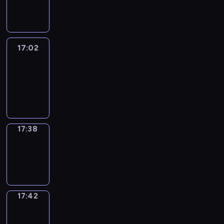
-
17:02
17:02
Life
Around
17:02
-
17:38
17:38
Sing&Spell
17:38
-
17:42
17:42
Get
a
Call