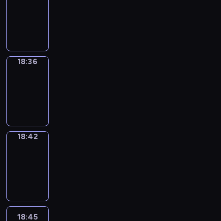
18:00
-
18:36
18:36
Irregular
Verbs
18:36
-
18:42
18:42
Coffee
Chat
18:42
-
18:45
18:45
Wrong&Right