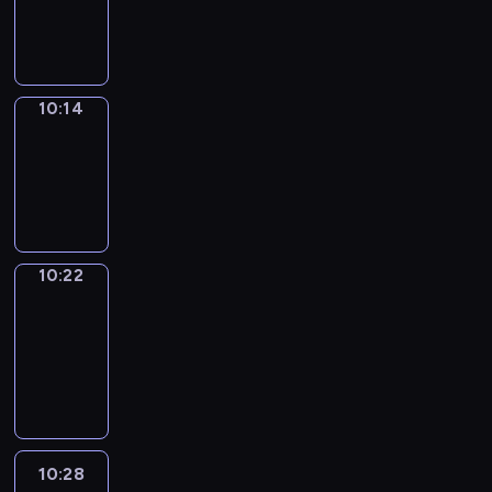
-
10:14
10:14
Simple
Phrases
10:14
-
10:22
10:22
Alfred
&
Wilfred
10:22
-
10:28
10:28
Life