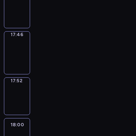
17:42
-
17:46
17:46
Coffee
Chat
17:46
-
17:52
17:52
Wrong&Right
17:52
-
18:00
18:00
Life
Around