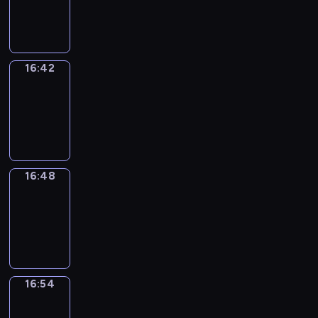
-
16:42
16:42
Irregular
Verbs
16:42
-
16:48
16:48
Coffee
Chat
16:48
-
16:54
16:54
Wrong&Right
16:54