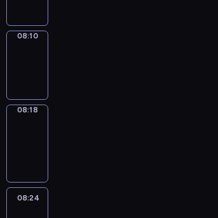
08:10
08:10
Simple
Phrases
08:10
-
08:18
08:18
Alfred
&
Wilfred
08:18
-
08:24
08:24
Life
Around