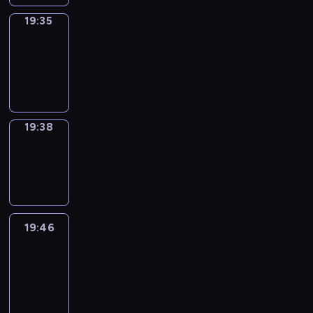
19:35
Irregular
Verbs
19:35
-
19:38
19:38
Wrong&Right
19:38
-
19:46
19:46
Life
Around
19:46
-
20:28