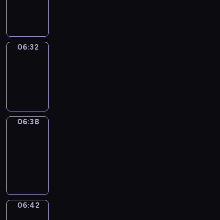
-
06:32
06:32
Irregular
Verbs
06:32
-
06:38
06:38
Get
a
Call
06:38
-
06:42
06:42
Coffee
Chat