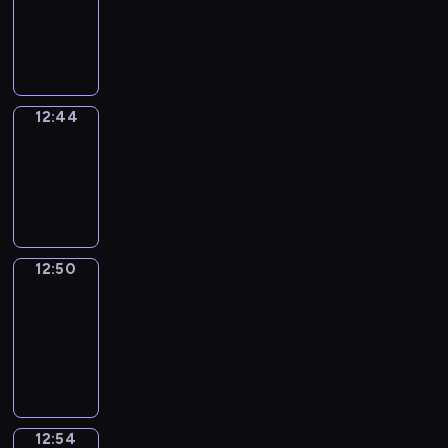
-
12:44
12:44
Irregular
Verbs
12:44
-
12:50
12:50
Get
a
Call
12:50
-
12:54
12:54
Coffee