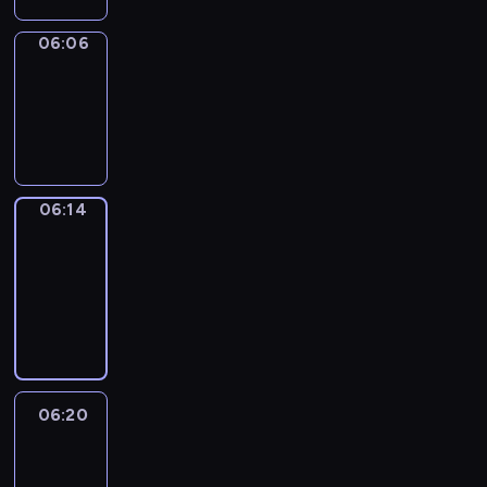
06:06
Simple
Phrases
06:06
-
06:14
06:14
Alfred
&
Wilfred
06:14
-
06:20
06:20
Life
Around
06:20