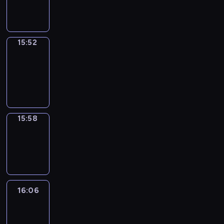
15:52
15:52
Coffee
Chat
15:52
-
15:58
15:58
Wrong&Right
15:58
-
16:06
16:06
Life
Around
16:06