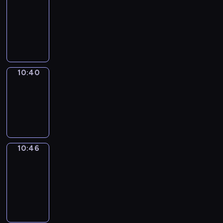
Around
10:28
-
10:40
10:40
Irregular
Verbs
10:40
-
10:46
10:46
Get
a
Call
10:46
-
10:50