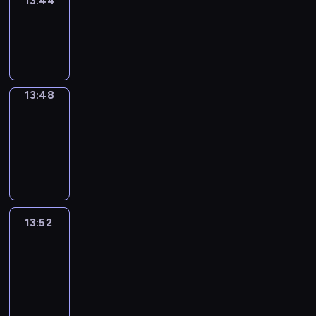
13:44
Sing&Spell
13:44
-
13:48
13:48
Get
a
Call
13:48
-
13:52
13:52
Easy
Talk
13:52
-
14:48