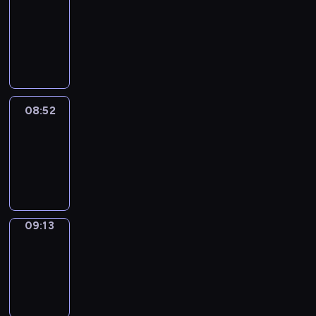
Chat
08:46
-
08:52
08:52
Easy
Talk
08:52
-
09:13
09:13
Simple
Phrases
09:13
-
09:21