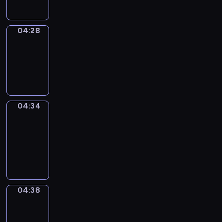
04:28
Irregular
Verbs
04:28
-
04:34
04:34
Get
a
Call
04:34
-
04:38
04:38
Coffee
Chat
04:38