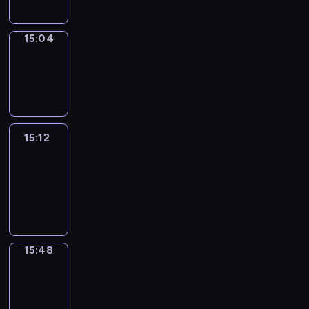
15:04
Wrong&Right
15:04
-
15:12
15:12
Life
Around
15:12
-
15:48
15:48
Get
a
Call
15:48
-