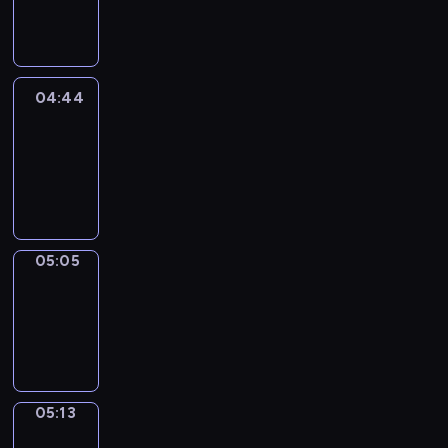
-
04:44
04:44
Easy
Talk
04:44
-
05:05
05:05
Simple
Phrases
05:05
-
05:13
05:13
Alfred
&