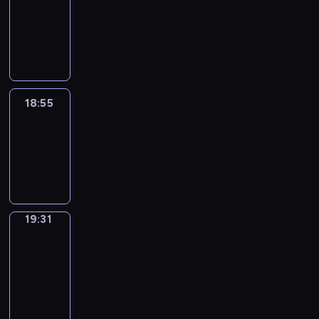
18:45
-
18:55
18:55
Life
Around
18:55
-
19:31
19:31
Get
a
Call
19:31
-
19:35