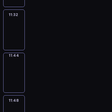
11:32
Life
Around
11:32
-
11:44
11:44
Get
a
Call
11:44
-
11:48
11:48
Easy
Talk
11:48