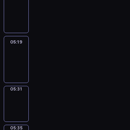
Wilfred
05:13
-
05:19
05:19
Life
Around
05:19
-
05:31
05:31
Sing&Spell
05:31
-
05:35
05:35
Get