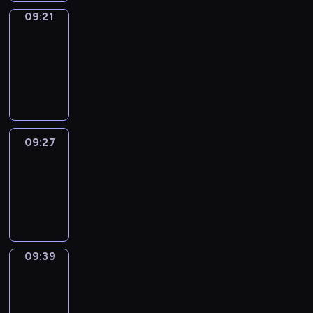
09:21
Alfred
&
Wilfred
09:21
-
09:27
09:27
Life
Around
09:27
-
09:39
09:39
Sing&Spell
09:39
-
09:43