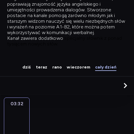
poprawiają znajomość języka angielskiego i
umiejętności prowadzenia dialogów. Stworzone
postacie na kanale pomogą zarówno młodym jak i
starszym widzom nauczyć się wielu niezbędnych słów
i wyrażeń na poziomie A1-B2, które można potem
wykorzystywać w komunikacji werbalnej.
Kanał zawiera dodatkowo
specjalny słownik z ponad
tysiącem nowych słów.
dziś
teraz
rano
wieczorem
cały dzień
03:32
Easy
Talk
03:32
-
04:28