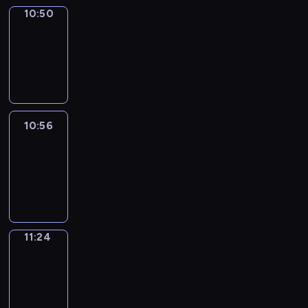
10:50
Coffee
Chat
10:50
-
10:56
10:56
Easy
Talk
10:56
-
11:24
11:24
Simple
Phrases
11:24
-
11:32