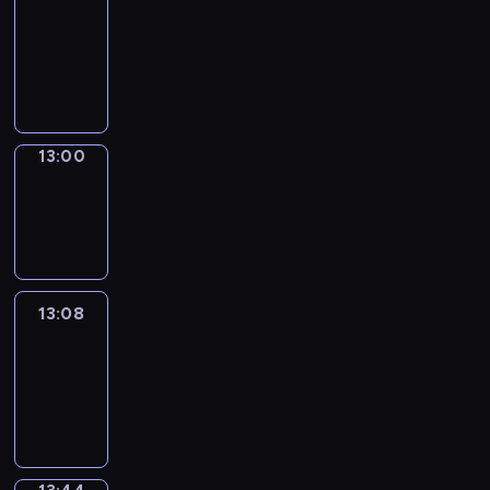
Chat
12:54
-
13:00
13:00
Wrong&Right
13:00
-
13:08
13:08
Life
Around
13:08
-
13:44