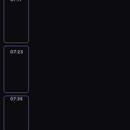
&
Wilfred
07:17
-
07:23
07:23
Life
Around
07:23
-
07:35
07:35
Sing&Spell
07:35
-
07:39