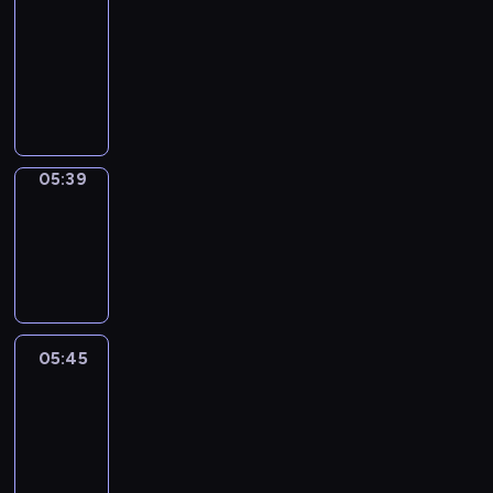
a
Call
05:35
-
05:39
05:39
Coffee
Chat
05:39
-
05:45
05:45
Easy
Talk
05:45
-
06:06