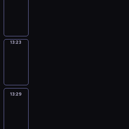
Phrases
13:15
-
13:23
13:23
Alfred
&
Wilfred
13:23
-
13:29
13:29
Life
Around
13:29
-
13:41