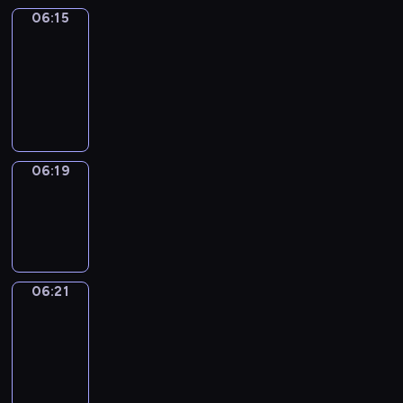
06:15
Get
a
Call
06:15
-
06:19
06:19
Wrong&Right
06:19
-
06:21
06:21
Coffee
Chat
06:21
-
06:27