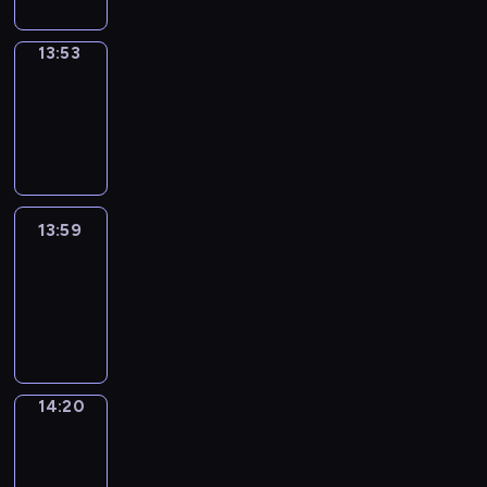
13:53
Coffee
Chat
13:53
-
13:59
13:59
Easy
Talk
13:59
-
14:20
14:20
Simple
Phrases
14:20
-