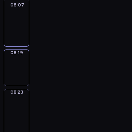
08:07
Life
Around
08:07
-
08:19
08:19
Sing&Spell
08:19
-
08:23
08:23
Get
a
Call
08:23
-
08:27