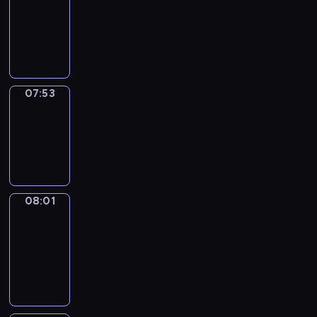
07:32
-
07:53
07:53
Simple
Phrases
07:53
-
08:01
08:01
Alfred
&
Wilfred
08:01
-
08:07