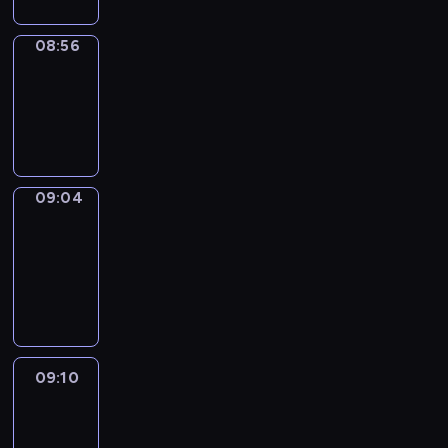
08:56
Simple
Phrases
08:56
-
09:04
09:04
Alfred
&
Wilfred
09:04
-
09:10
09:10
Life
Around
09:10
-