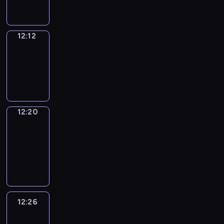
12:12
Simple
Phrases
12:12
-
12:20
12:20
Alfred
&
Wilfred
12:20
-
12:26
12:26
Life
Around