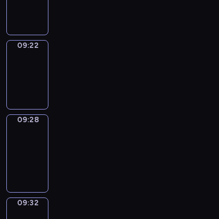
09:22
09:22
Irregular
Verbs
09:22
-
09:28
09:28
Get
a
Call
09:28
-
09:32
09:32
Wrong&Right
09:32