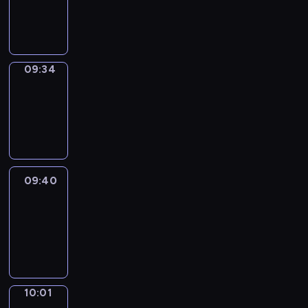
-
09:34
09:34
Coffee
Chat
09:34
-
09:40
09:40
Easy
Talk
09:40
-
10:01
10:01
Simple
Phrases