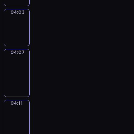
04:03
Sing&Spell
04:03
-
04:07
04:07
Get
a
Call
04:07
-
04:11
04:11
Wrong&Right
04:11
-
04:13