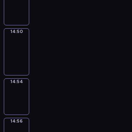
-
14:50
14:50
Get
a
Call
14:50
-
14:54
14:54
Wrong&Right
14:54
-
14:56
14:56
Coffee
Chat