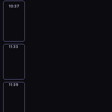
10:37
Easy
Talk
10:37
-
11:33
11:33
Irregular
Verbs
11:33
-
11:39
11:39
Get
a
Call
11:39
-
11:43