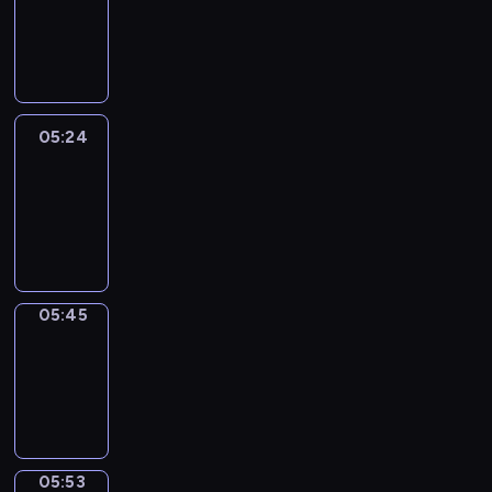
05:18
-
05:24
05:24
Easy
Talk
05:24
-
05:45
05:45
Simple
Phrases
05:45
-
05:53
05:53
Alfred