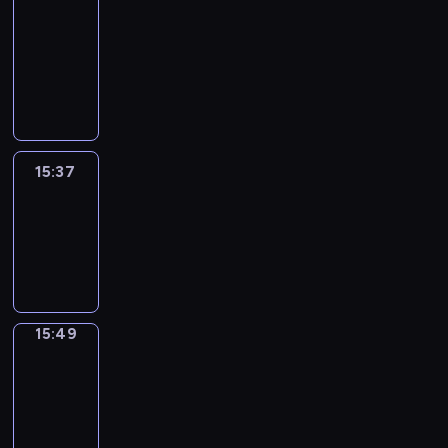
&
Wilfred
15:31
-
15:37
15:37
Life
Around
15:37
-
15:49
15:49
Irregular
Verbs
15:49
-
15:55