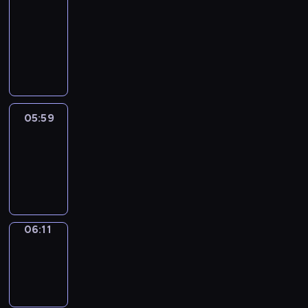
&
Wilfred
05:53
-
05:59
05:59
Life
Around
05:59
-
06:11
06:11
Sing&Spell
06:11
-
06:15