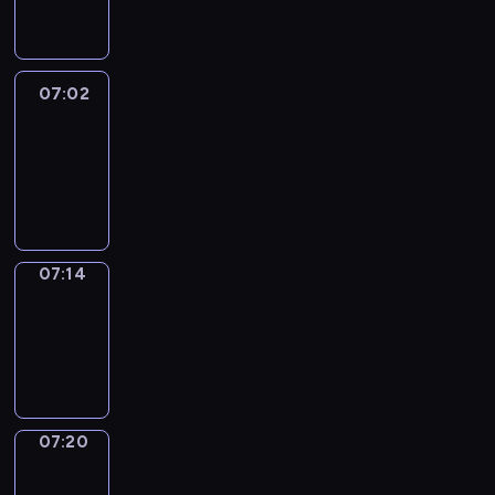
07:02
07:02
Life
Around
07:02
-
07:14
07:14
Irregular
Verbs
07:14
-
07:20
07:20
Get
a
Call