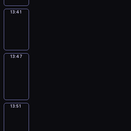
13:41
Irregular
Verbs
13:41
-
13:47
13:47
Get
a
Call
13:47
-
13:51
13:51
Wrong&Right
13:51
-
13:53