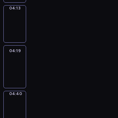
04:13
Coffee
Chat
04:13
-
04:19
04:19
Easy
Talk
04:19
-
04:40
04:40
Simple
Phrases
04:40
-
04:48