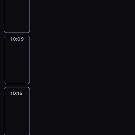
10:01
-
10:09
10:09
Alfred
&
Wilfred
10:09
-
10:15
10:15
Life
Around
10:15
-
10:27