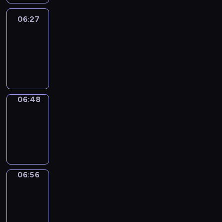
06:27
Easy
Talk
06:27
-
06:48
06:48
Simple
Phrases
06:48
-
06:56
06:56
Alfred
&
Wilfred
06:56
-