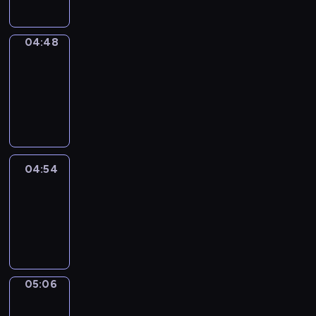
04:48
Alfred
&
Wilfred
04:48
-
04:54
04:54
Life
Around
04:54
-
05:06
05:06
Irregular
Verbs
05:06