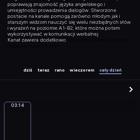
poprawiają znajomość języka angielskiego i
umiejętności prowadzenia dialogów. Stworzone
postacie na kanale pomogą zarówno młodym jak i
starszym widzom nauczyć się wielu niezbędnych słów
i wyrażeń na poziomie A1-B2, które można potem
wykorzystywać w komunikacji werbalnej.
Kanał zawiera dodatkowo
specjalny słownik z ponad
tysiącem nowych słów.
dziś
teraz
rano
wieczorem
cały dzień
03:14
Easy
Talk
03:14
-
04:03