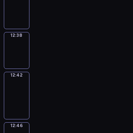
12:26
-
12:38
12:38
Sing&Spell
12:38
-
12:42
12:42
Get
a
Call
12:42
-
12:46
12:46
Wrong&Right