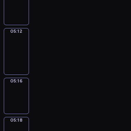
-
05:12
05:12
Get
a
Call
05:12
-
05:16
05:16
Wrong&Right
05:16
-
05:18
05:18
Coffee
Chat