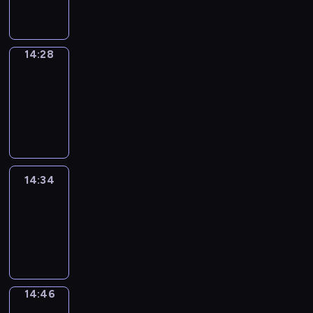
14:28
14:28
Alfred
&
Wilfred
14:28
-
14:34
14:34
Life
Around
14:34
-
14:46
14:46
Sing&Spell
14:46