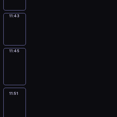
11:43
Wrong&Right
11:43
-
11:45
11:45
Coffee
Chat
11:45
-
11:51
11:51
Easy
Talk
11:51
-
12:12