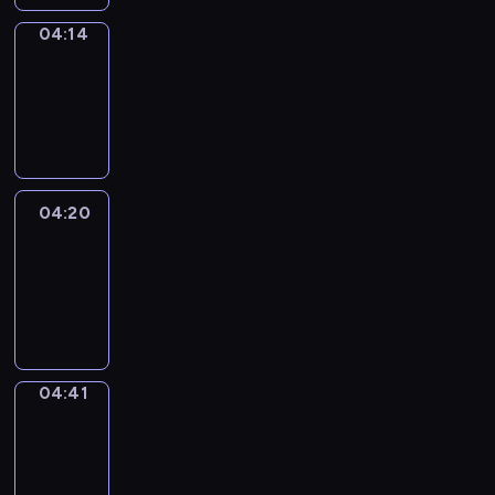
04:14
Coffee
Chat
04:14
-
04:20
04:20
Easy
Talk
04:20
-
04:41
04:41
Simple
Phrases
04:41
-
04:49