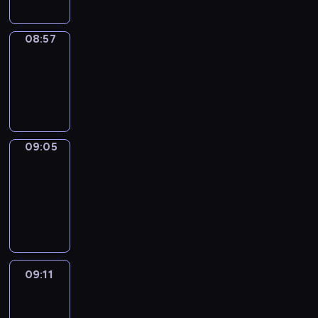
08:57
Simple
Phrases
08:57
-
09:05
09:05
Alfred
&
Wilfred
09:05
-
09:11
09:11
Life
Around
09:11