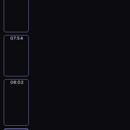
07:33
-
07:54
07:54
Simple
Phrases
07:54
-
08:02
08:02
Alfred
&
Wilfred
08:02
-
08:08