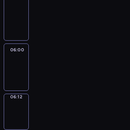
&
Wilfred
05:54
-
06:00
06:00
Life
Around
06:00
-
06:12
06:12
Sing&Spell
06:12
-
06:16