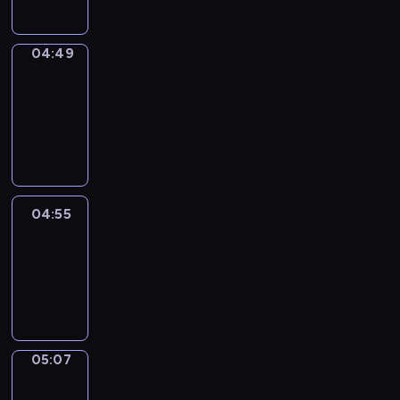
04:49
Alfred
&
Wilfred
04:49
-
04:55
04:55
Life
Around
04:55
-
05:07
05:07
Irregular
Verbs
05:07