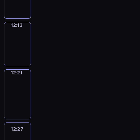
12:13
12:13
Simple
Phrases
12:13
-
12:21
12:21
Alfred
&
Wilfred
12:21
-
12:27
12:27
Life
Around