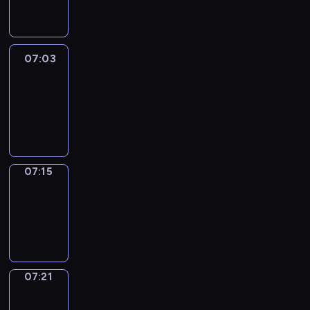
07:03
07:03
Life
Around
07:03
-
07:15
07:15
Irregular
Verbs
07:15
-
07:21
07:21
Get
a
Call