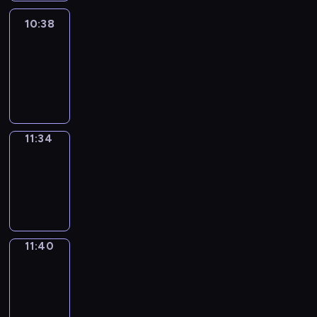
10:38
Easy
Talk
10:38
-
11:34
11:34
Irregular
Verbs
11:34
-
11:40
11:40
Get
a
Call
11:40
-