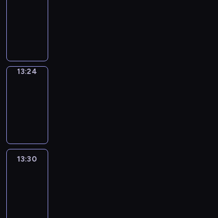
Phrases
13:16
-
13:24
13:24
Alfred
&
Wilfred
13:24
-
13:30
13:30
Life
Around
13:30
-
13:42