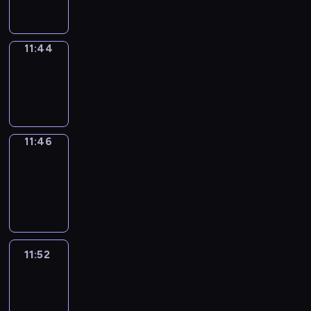
11:44
11:44
Wrong&Right
11:44
-
11:46
11:46
Coffee
Chat
11:46
-
11:52
11:52
Easy
Talk
11:52
-