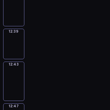
12:27
-
12:39
12:39
Sing&Spell
12:39
-
12:43
12:43
Get
a
Call
12:43
-
12:47
12:47
Wrong&Right