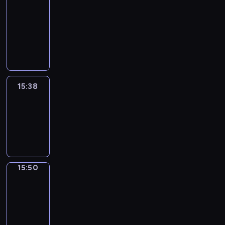
&
Wilfred
15:32
-
15:38
15:38
Life
Around
15:38
-
15:50
15:50
Irregular
Verbs
15:50
-
15:56