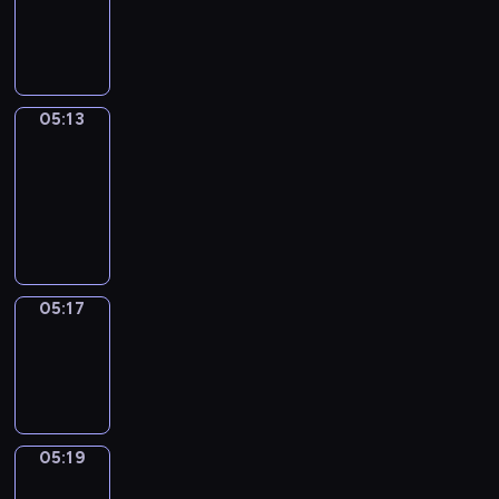
-
05:13
05:13
Get
a
Call
05:13
-
05:17
05:17
Wrong&Right
05:17
-
05:19
05:19
Coffee
Chat