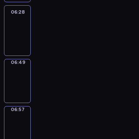
06:28
Easy
Talk
06:28
-
06:49
06:49
Simple
Phrases
06:49
-
06:57
06:57
Alfred
&
Wilfred
06:57
-