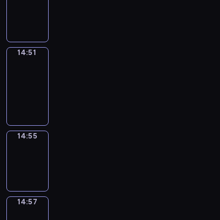
-
14:51
14:51
Get
a
Call
14:51
-
14:55
14:55
Wrong&Right
14:55
-
14:57
14:57
Coffee
Chat