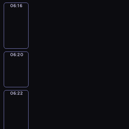
06:16
Get
a
Call
06:16
-
06:20
06:20
Wrong&Right
06:20
-
06:22
06:22
Coffee
Chat
06:22
-
06:28