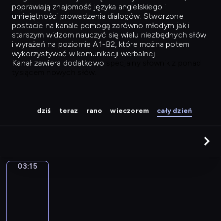
poprawiają znajomość języka angielskiego i
umiejętności prowadzenia dialogów. Stworzone
postacie na kanale pomogą zarówno młodym jak i
starszym widzom nauczyć się wielu niezbędnych słów
i wyrażeń na poziomie A1-B2, które można potem
wykorzystywać w komunikacji werbalnej.
Kanał zawiera dodatkowo
specjalny słownik z ponad
tysiącem nowych słów.
dziś
teraz
rano
wieczorem
cały dzień
03:15
Easy
Talk
03:15
-
04:04