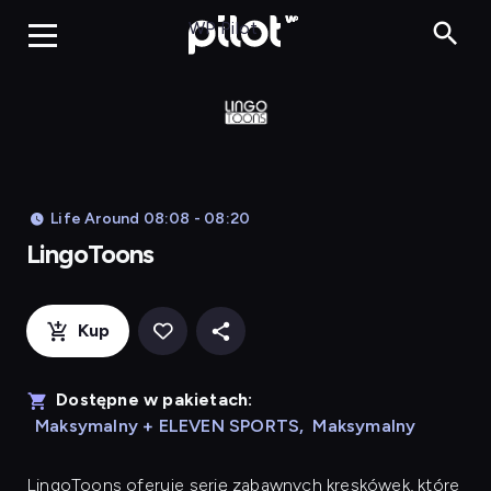
LingoToons, Og
WP Pilot
Life Around 08:08 - 08:20
LingoToons
Kup
Dostępne w pakietach:
Maksymalny + ELEVEN SPORTS
,
Maksymalny
LingoToons
oferuje serię zabawnych kreskówek, które