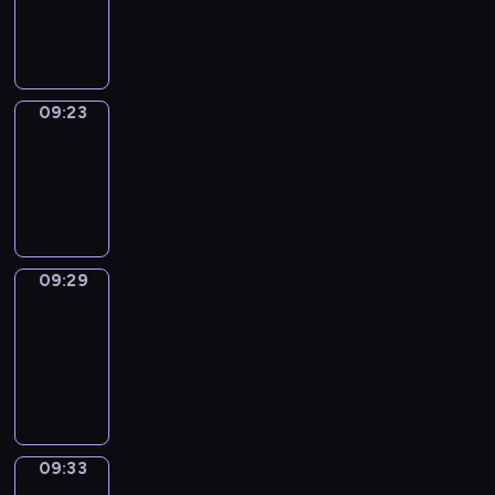
-
09:23
09:23
Irregular
Verbs
09:23
-
09:29
09:29
Get
a
Call
09:29
-
09:33
09:33
Wrong&Right