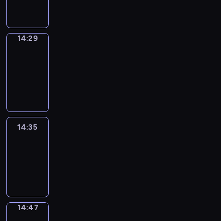
14:29
14:29
Alfred
&
Wilfred
14:29
-
14:35
14:35
Life
Around
14:35
-
14:47
14:47
Sing&Spell
14:47