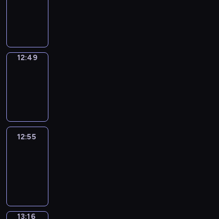
12:47
-
12:49
12:49
Coffee
Chat
12:49
-
12:55
12:55
Easy
Talk
12:55
-
13:16
13:16
Simple