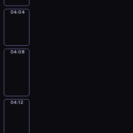
04:04
Sing&Spell
04:04
-
04:08
04:08
Get
a
Call
04:08
-
04:12
04:12
Wrong&Right
04:12
-
04:14