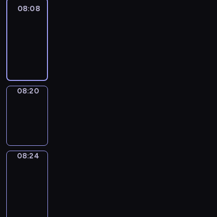
08:08
Life
Around
08:08
-
08:20
08:20
Sing&Spell
08:20
-
08:24
08:24
Get
a
Call
08:24
-
08:28