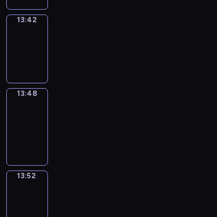
13:42
Irregular
Verbs
13:42
-
13:48
13:48
Get
a
Call
13:48
-
13:52
13:52
Wrong&Right
13:52
-
13:54