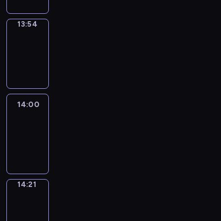
13:54
Coffee
Chat
13:54
-
14:00
14:00
Easy
Talk
14:00
-
14:21
14:21
Simple
Phrases
14:21
-