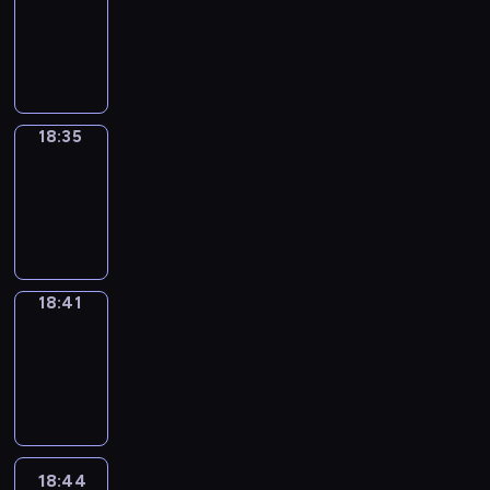
17:59
-
18:35
18:35
Irregular
Verbs
18:35
-
18:41
18:41
Coffee
Chat
18:41
-
18:44
18:44
Wrong&Right