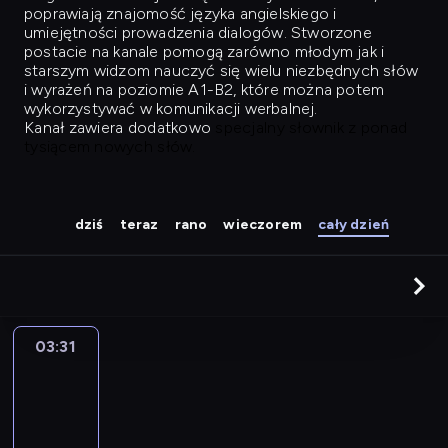
poprawiają znajomość języka angielskiego i
umiejętności prowadzenia dialogów. Stworzone
postacie na kanale pomogą zarówno młodym jak i
starszym widzom nauczyć się wielu niezbędnych słów
i wyrażeń na poziomie A1-B2, które można potem
wykorzystywać w komunikacji werbalnej.
Kanał zawiera dodatkowo
specjalny słownik z ponad
tysiącem nowych słów.
dziś
teraz
rano
wieczorem
cały dzień
03:31
Easy
Talk
03:31
-
04:27