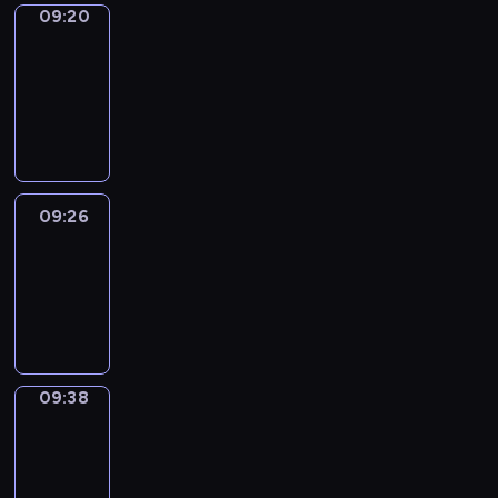
09:20
Alfred
&
Wilfred
09:20
-
09:26
09:26
Life
Around
09:26
-
09:38
09:38
Sing&Spell
09:38
-
09:42