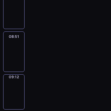
Chat
08:45
-
08:51
08:51
Easy
Talk
08:51
-
09:12
09:12
Simple
Phrases
09:12
-
09:20