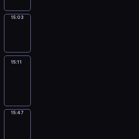
15:03
Wrong&Right
15:03
-
15:11
15:11
Life
Around
15:11
-
15:47
15:47
Get
a
Call
15:47
-