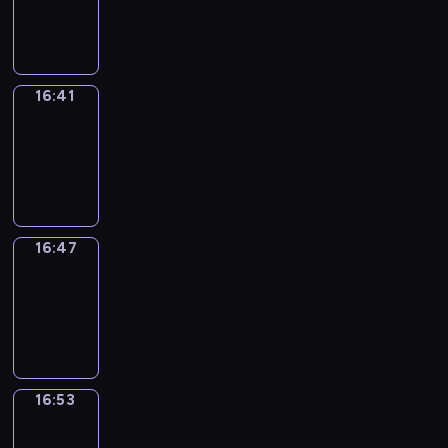
-
16:41
16:41
Irregular
Verbs
16:41
-
16:47
16:47
Coffee
Chat
16:47
-
16:53
16:53
Wrong&Right
16:53