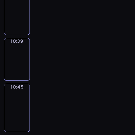
10:27
-
10:39
10:39
Irregular
Verbs
10:39
-
10:45
10:45
Get
a
Call
10:45
-
10:49