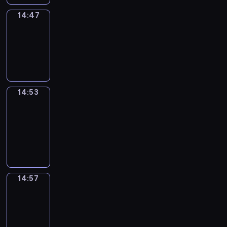
14:47
Irregular
Verbs
14:47
-
14:53
14:53
Get
a
Call
14:53
-
14:57
14:57
Coffee
Chat
14:57
-
15:03