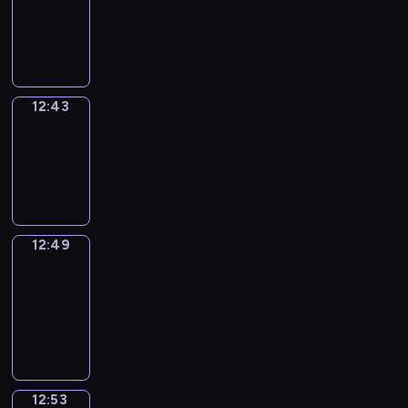
-
12:43
12:43
Irregular
Verbs
12:43
-
12:49
12:49
Get
a
Call
12:49
-
12:53
12:53
Coffee