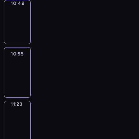
10:49
Coffee
Chat
10:49
-
10:55
10:55
Easy
Talk
10:55
-
11:23
11:23
Simple
Phrases
11:23
-
11:31