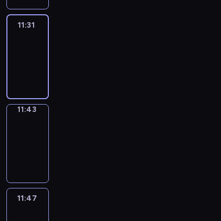
11:31
Life
Around
11:31
-
11:43
11:43
Get
a
Call
11:43
-
11:47
11:47
Easy
Talk
11:47