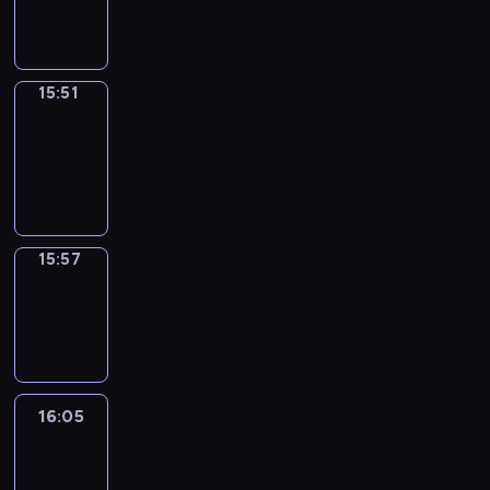
15:51
15:51
Coffee
Chat
15:51
-
15:57
15:57
Wrong&Right
15:57
-
16:05
16:05
Life
Around
16:05