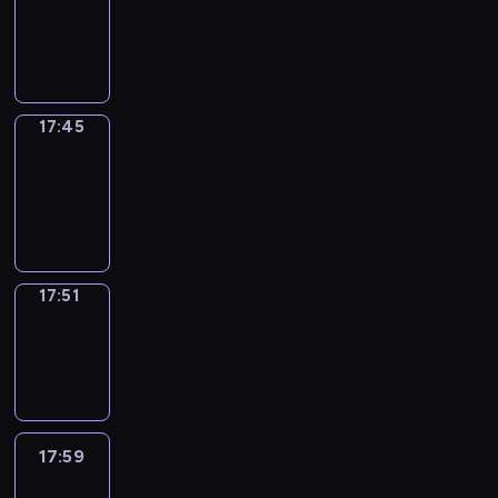
17:41
-
17:45
17:45
Coffee
Chat
17:45
-
17:51
17:51
Wrong&Right
17:51
-
17:59
17:59
Life
Around