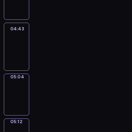
-
04:43
04:43
Easy
Talk
04:43
-
05:04
05:04
Simple
Phrases
05:04
-
05:12
05:12
Alfred
&