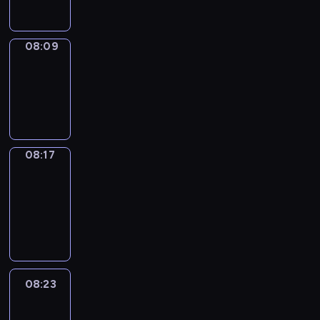
08:09
Simple
Phrases
08:09
-
08:17
08:17
Alfred
&
Wilfred
08:17
-
08:23
08:23
Life
Around
08:23