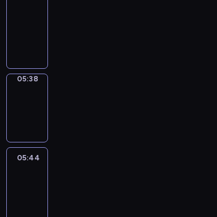
a
Call
05:34
-
05:38
05:38
Coffee
Chat
05:38
-
05:44
05:44
Easy
Talk
05:44
-
06:05