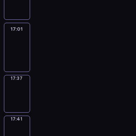
-
17:01
17:01
Life
Around
17:01
-
17:37
17:37
Sing&Spell
17:37
-
17:41
17:41
Get
a
Call