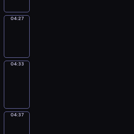
04:27
Irregular
Verbs
04:27
-
04:33
04:33
Get
a
Call
04:33
-
04:37
04:37
Coffee
Chat
04:37