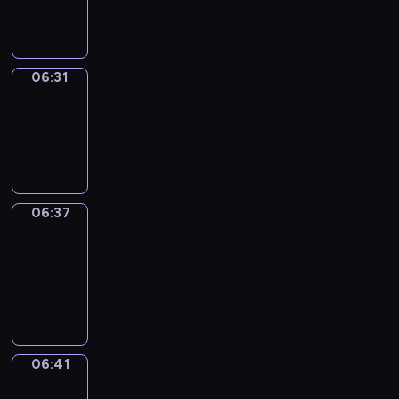
06:31
06:31
Irregular
Verbs
06:31
-
06:37
06:37
Get
a
Call
06:37
-
06:41
06:41
Coffee
Chat