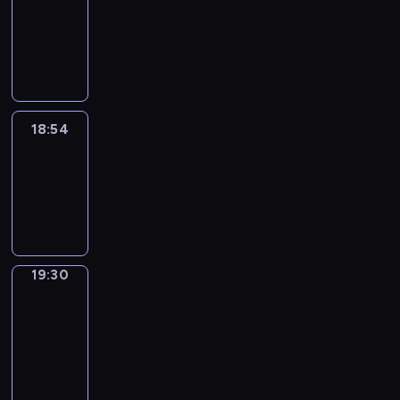
18:44
-
18:54
18:54
Life
Around
18:54
-
19:30
19:30
Get
a
Call
19:30
-
19:34