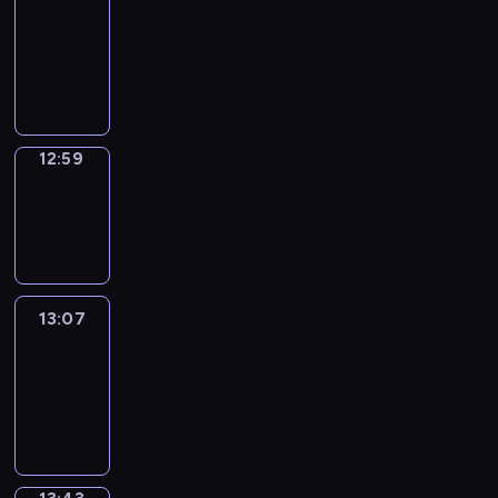
Chat
12:53
-
12:59
12:59
Wrong&Right
12:59
-
13:07
13:07
Life
Around
13:07
-
13:43