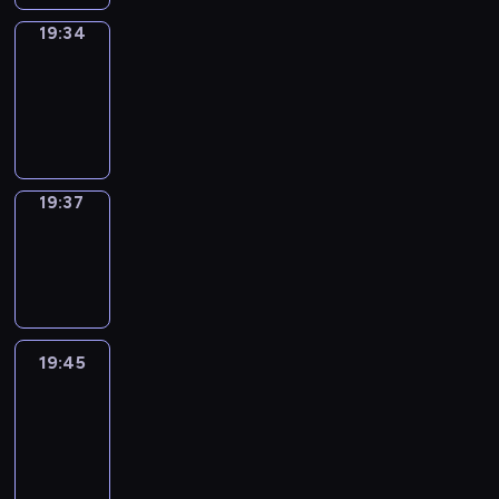
19:34
Irregular
Verbs
19:34
-
19:37
19:37
Wrong&Right
19:37
-
19:45
19:45
Life
Around
19:45
-
20:27