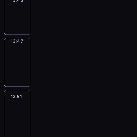
13:43
Sing&Spell
13:43
-
13:47
13:47
Get
a
Call
13:47
-
13:51
13:51
Easy
Talk
13:51
-
14:47