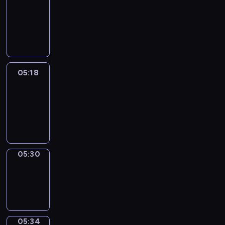
Wilfred
05:12
-
05:18
05:18
Life
Around
05:18
-
05:30
05:30
Sing&Spell
05:30
-
05:34
05:34
Get