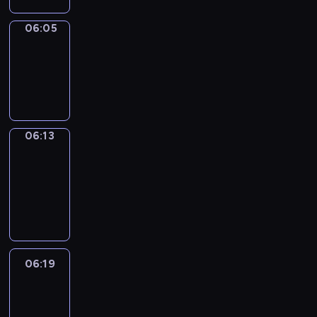
06:05
Simple
Phrases
06:05
-
06:13
06:13
Alfred
&
Wilfred
06:13
-
06:19
06:19
Life
Around
06:19
-