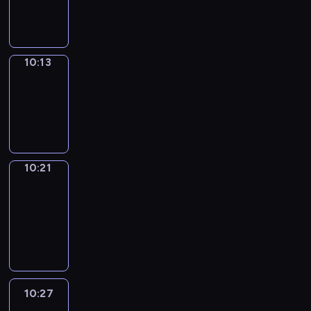
10:13
10:13
Simple
Phrases
10:13
-
10:21
10:21
Alfred
&
Wilfred
10:21
-
10:27
10:27
Life
Around