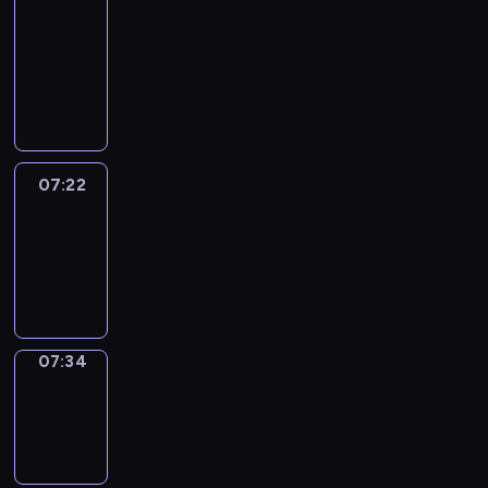
&
Wilfred
07:16
-
07:22
07:22
Life
Around
07:22
-
07:34
07:34
Sing&Spell
07:34
-
07:38