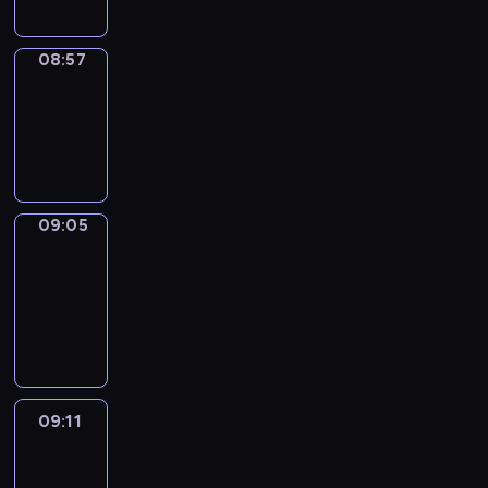
08:57
Simple
Phrases
08:57
-
09:05
09:05
Alfred
&
Wilfred
09:05
-
09:11
09:11
Life
Around
09:11