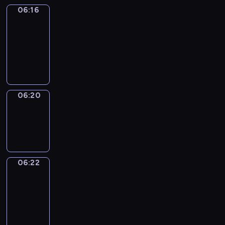
06:16
Get
a
Call
06:16
-
06:20
06:20
Wrong&Right
06:20
-
06:22
06:22
Coffee
Chat
06:22
-
06:28