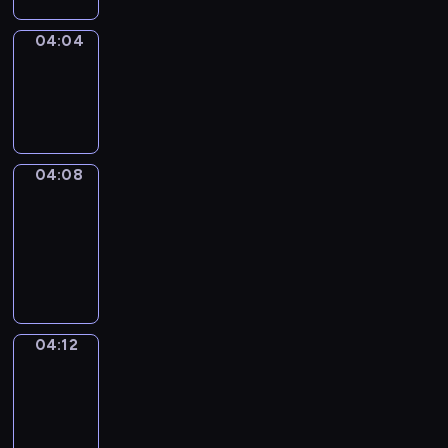
04:04
Sing&Spell
04:04
-
04:08
04:08
Get
a
Call
04:08
-
04:12
04:12
Wrong&Right
04:12
-
04:14