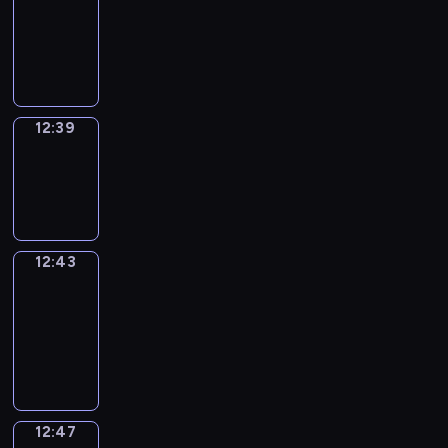
12:27
-
12:39
12:39
Sing&Spell
12:39
-
12:43
12:43
Get
a
Call
12:43
-
12:47
12:47
Wrong&Right