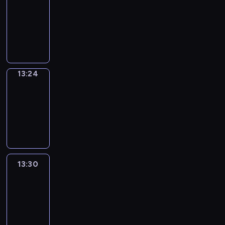
Phrases
13:16
-
13:24
13:24
Alfred
&
Wilfred
13:24
-
13:30
13:30
Life
Around
13:30
-
13:42