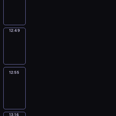
12:47
-
12:49
12:49
Coffee
Chat
12:49
-
12:55
12:55
Easy
Talk
12:55
-
13:16
13:16
Simple