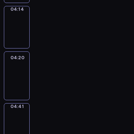
04:14
Coffee
Chat
04:14
-
04:20
04:20
Easy
Talk
04:20
-
04:41
04:41
Simple
Phrases
04:41
-
04:49