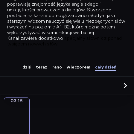
poprawiają znajomość języka angielskiego i
umiejętności prowadzenia dialogów. Stworzone
postacie na kanale pomogą zarówno młodym jak i
starszym widzom nauczyć się wielu niezbędnych słów
i wyrażeń na poziomie A1-B2, które można potem
wykorzystywać w komunikacji werbalnej.
Kanał zawiera dodatkowo
specjalny słownik z ponad
tysiącem nowych słów.
dziś
teraz
rano
wieczorem
cały dzień
03:15
Easy
Talk
03:15
-
04:04