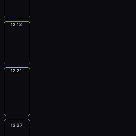
12:13
12:13
Simple
Phrases
12:13
-
12:21
12:21
Alfred
&
Wilfred
12:21
-
12:27
12:27
Life
Around