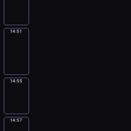
-
14:51
14:51
Get
a
Call
14:51
-
14:55
14:55
Wrong&Right
14:55
-
14:57
14:57
Coffee
Chat