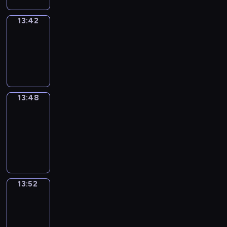
13:42
Irregular
Verbs
13:42
-
13:48
13:48
Get
a
Call
13:48
-
13:52
13:52
Wrong&Right
13:52
-
13:54