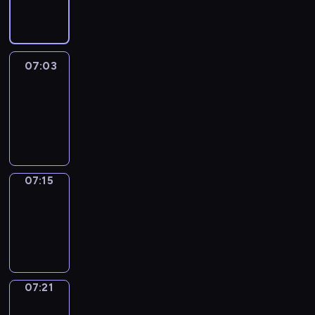
07:03
07:03
Life
Around
07:03
-
07:15
07:15
Irregular
Verbs
07:15
-
07:21
07:21
Get
a
Call