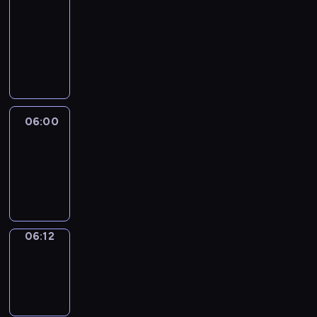
&
Wilfred
05:54
-
06:00
06:00
Life
Around
06:00
-
06:12
06:12
Sing&Spell
06:12
-
06:16