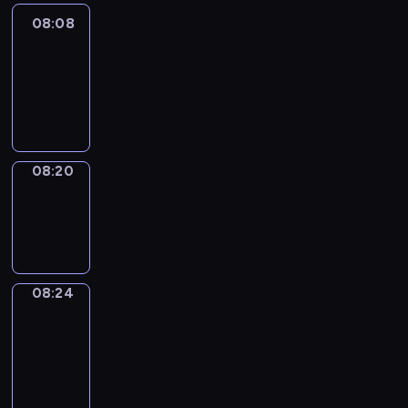
08:08
Life
Around
08:08
-
08:20
08:20
Sing&Spell
08:20
-
08:24
08:24
Get
a
Call
08:24
-
08:28