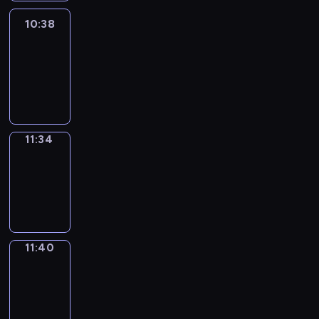
10:38
Easy
Talk
10:38
-
11:34
11:34
Irregular
Verbs
11:34
-
11:40
11:40
Get
a
Call
11:40
-