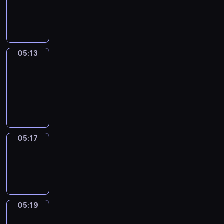
-
05:13
05:13
Get
a
Call
05:13
-
05:17
05:17
Wrong&Right
05:17
-
05:19
05:19
Coffee
Chat