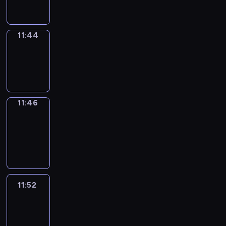
11:44
11:44
Wrong&Right
11:44
-
11:46
11:46
Coffee
Chat
11:46
-
11:52
11:52
Easy
Talk
11:52
-