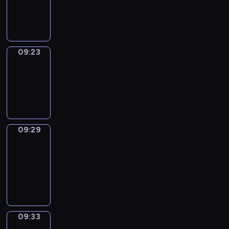
-
09:23
09:23
Irregular
Verbs
09:23
-
09:29
09:29
Get
a
Call
09:29
-
09:33
09:33
Wrong&Right