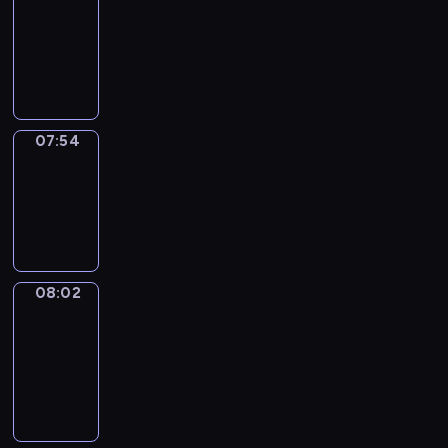
07:33
-
07:54
07:54
Simple
Phrases
07:54
-
08:02
08:02
Alfred
&
Wilfred
08:02
-
08:08