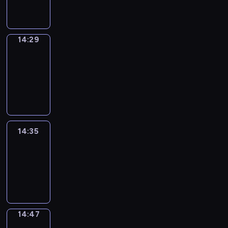
14:29
14:29
Alfred
&
Wilfred
14:29
-
14:35
14:35
Life
Around
14:35
-
14:47
14:47
Sing&Spell
14:47