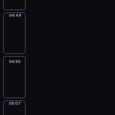
04:49
Alfred
&
Wilfred
04:49
-
04:55
04:55
Life
Around
04:55
-
05:07
05:07
Irregular
Verbs
05:07