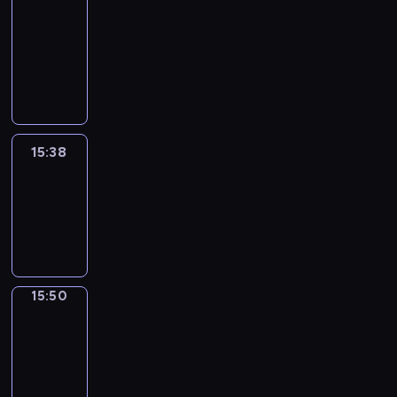
&
Wilfred
15:32
-
15:38
15:38
Life
Around
15:38
-
15:50
15:50
Irregular
Verbs
15:50
-
15:56