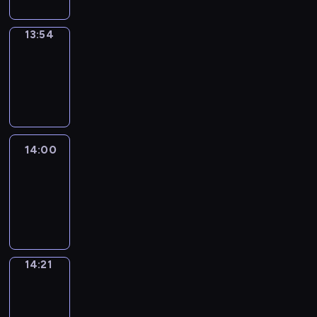
13:54
Coffee
Chat
13:54
-
14:00
14:00
Easy
Talk
14:00
-
14:21
14:21
Simple
Phrases
14:21
-