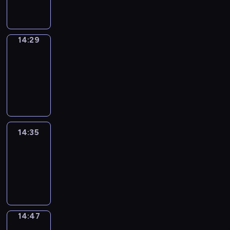
14:29
14:29
Alfred
&
Wilfred
14:29
-
14:35
14:35
Life
Around
14:35
-
14:47
14:47
Sing&Spell
14:47