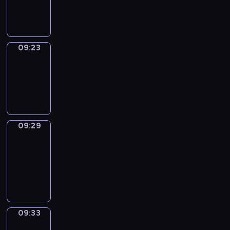
09:23
09:23
Irregular
Verbs
09:23
-
09:29
09:29
Get
a
Call
09:29
-
09:33
09:33
Wrong&Right
09:33