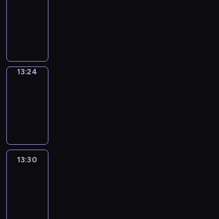
Phrases
13:16
-
13:24
13:24
Alfred
&
Wilfred
13:24
-
13:30
13:30
Life
Around
13:30
-
13:42