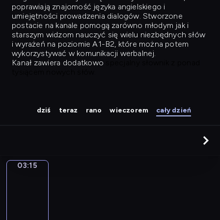
poprawiają znajomość języka angielskiego i
umiejętności prowadzenia dialogów. Stworzone
postacie na kanale pomogą zarówno młodym jak i
starszym widzom nauczyć się wielu niezbędnych słów
i wyrażeń na poziomie A1-B2, które można potem
wykorzystywać w komunikacji werbalnej.
Kanał zawiera dodatkowo
specjalny słownik z ponad
tysiącem nowych słów.
dziś
teraz
rano
wieczorem
cały dzień
03:15
Easy
Talk
03:15
-
04:04