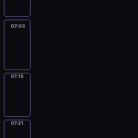
07:03
07:03
Life
Around
07:03
-
07:15
07:15
Irregular
Verbs
07:15
-
07:21
07:21
Get
a
Call