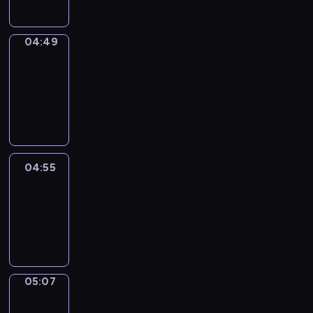
04:49
Alfred
&
Wilfred
04:49
-
04:55
04:55
Life
Around
04:55
-
05:07
05:07
Irregular
Verbs
05:07