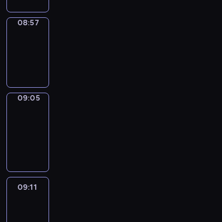
08:57
Simple
Phrases
08:57
-
09:05
09:05
Alfred
&
Wilfred
09:05
-
09:11
09:11
Life
Around
09:11
-