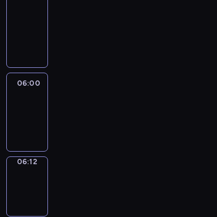
&
Wilfred
05:54
-
06:00
06:00
Life
Around
06:00
-
06:12
06:12
Sing&Spell
06:12
-
06:16