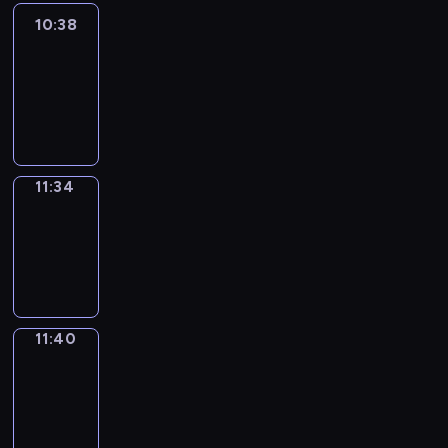
10:38
Easy
Talk
10:38
-
11:34
11:34
Irregular
Verbs
11:34
-
11:40
11:40
Get
a
Call
11:40
-
11:44