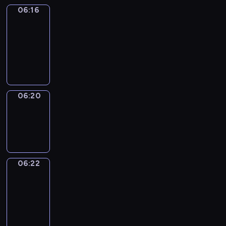
06:16
Get
a
Call
06:16
-
06:20
06:20
Wrong&Right
06:20
-
06:22
06:22
Coffee
Chat
06:22
-
06:28