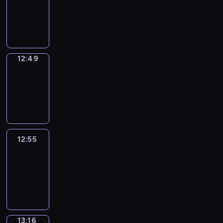
12:47
-
12:49
12:49
Coffee
Chat
12:49
-
12:55
12:55
Easy
Talk
12:55
-
13:16
13:16
Simple