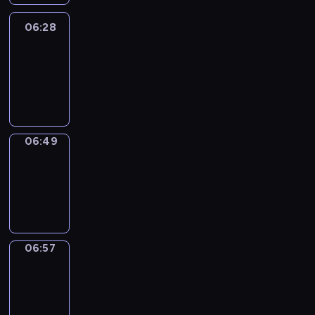
06:28
Easy
Talk
06:28
-
06:49
06:49
Simple
Phrases
06:49
-
06:57
06:57
Alfred
&
Wilfred
06:57
-