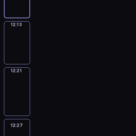
12:13
12:13
Simple
Phrases
12:13
-
12:21
12:21
Alfred
&
Wilfred
12:21
-
12:27
12:27
Life
Around