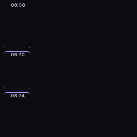
08:08
Life
Around
08:08
-
08:20
08:20
Sing&Spell
08:20
-
08:24
08:24
Get
a
Call
08:24
-
08:28