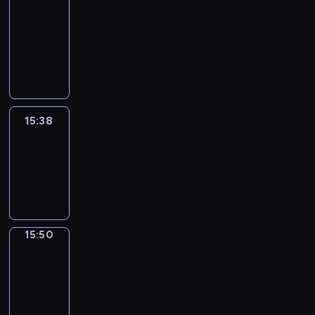
&
Wilfred
15:32
-
15:38
15:38
Life
Around
15:38
-
15:50
15:50
Irregular
Verbs
15:50
-
15:56