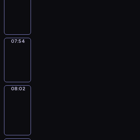
07:33
-
07:54
07:54
Simple
Phrases
07:54
-
08:02
08:02
Alfred
&
Wilfred
08:02
-
08:08