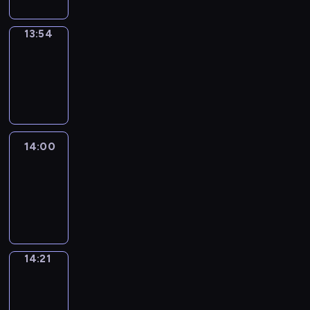
13:54
Coffee
Chat
13:54
-
14:00
14:00
Easy
Talk
14:00
-
14:21
14:21
Simple
Phrases
14:21
-