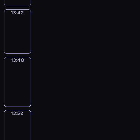
13:42
Irregular
Verbs
13:42
-
13:48
13:48
Get
a
Call
13:48
-
13:52
13:52
Wrong&Right
13:52
-
13:54