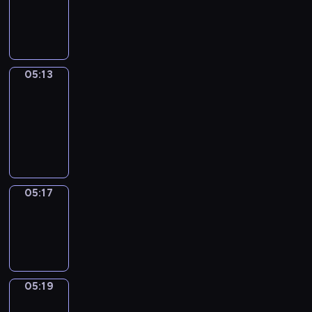
-
05:13
05:13
Get
a
Call
05:13
-
05:17
05:17
Wrong&Right
05:17
-
05:19
05:19
Coffee
Chat