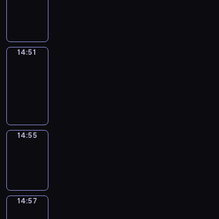
-
14:51
14:51
Get
a
Call
14:51
-
14:55
14:55
Wrong&Right
14:55
-
14:57
14:57
Coffee
Chat