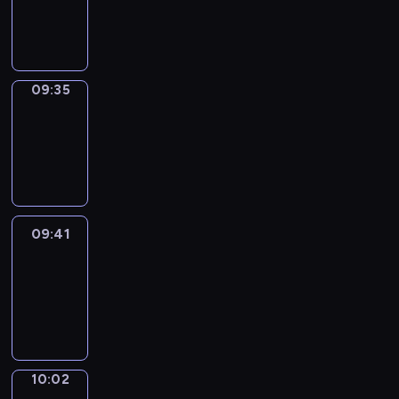
-
09:35
09:35
Coffee
Chat
09:35
-
09:41
09:41
Easy
Talk
09:41
-
10:02
10:02
Simple
Phrases