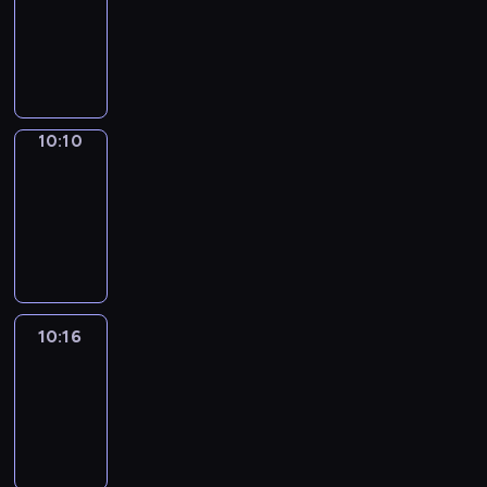
10:02
-
10:10
10:10
Alfred
&
Wilfred
10:10
-
10:16
10:16
Life
Around
10:16
-
10:28