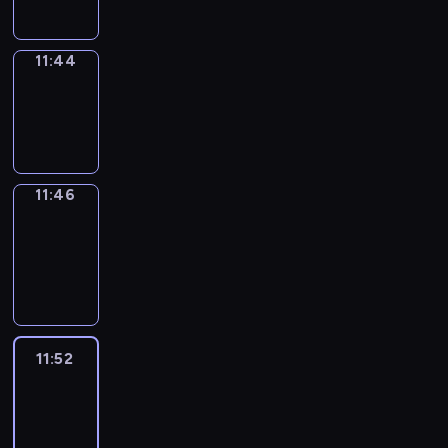
11:44
Wrong&Right
11:44
-
11:46
11:46
Coffee
Chat
11:46
-
11:52
11:52
Easy
Talk
11:52
-