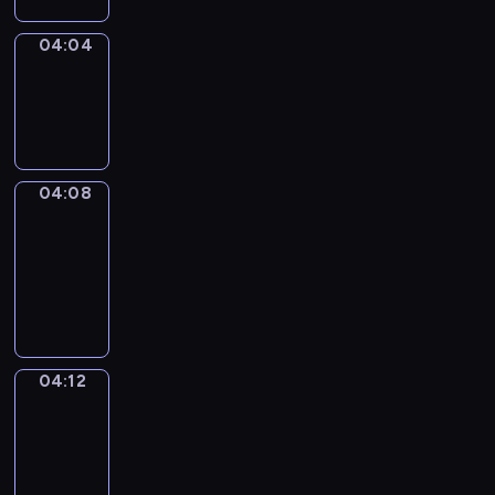
04:04
Sing&Spell
04:04
-
04:08
04:08
Get
a
Call
04:08
-
04:12
04:12
Wrong&Right
04:12
-
04:14