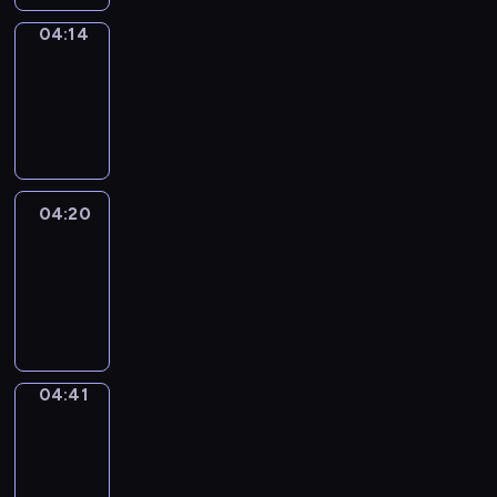
04:14
Coffee
Chat
04:14
-
04:20
04:20
Easy
Talk
04:20
-
04:41
04:41
Simple
Phrases
04:41
-
04:49