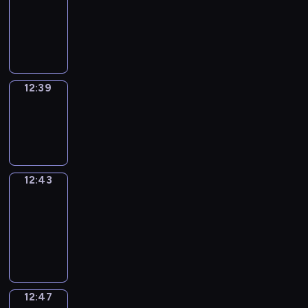
12:27
-
12:39
12:39
Sing&Spell
12:39
-
12:43
12:43
Get
a
Call
12:43
-
12:47
12:47
Wrong&Right