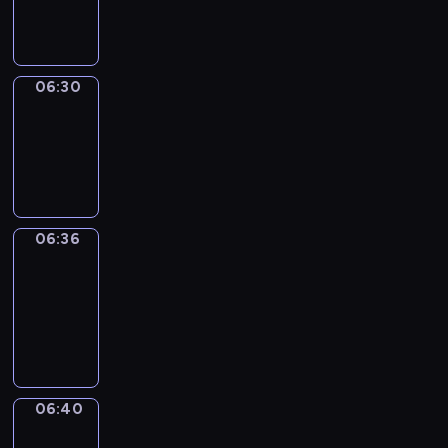
06:30
06:30
Irregular
Verbs
06:30
-
06:36
06:36
Get
a
Call
06:36
-
06:40
06:40
Coffee
Chat