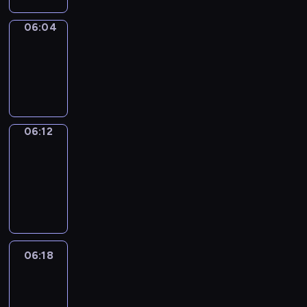
06:04
Simple
Phrases
06:04
-
06:12
06:12
Alfred
&
Wilfred
06:12
-
06:18
06:18
Life
Around
06:18
-