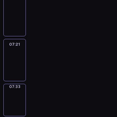
&
Wilfred
07:15
-
07:21
07:21
Life
Around
07:21
-
07:33
07:33
Sing&Spell
07:33
-
07:37