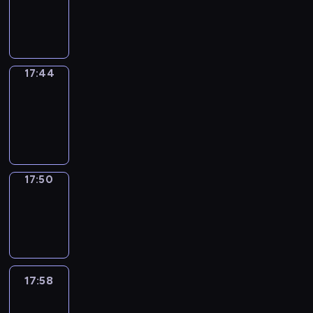
-
17:44
17:44
Coffee
Chat
17:44
-
17:50
17:50
Wrong&Right
17:50
-
17:58
17:58
Life
Around
17:58