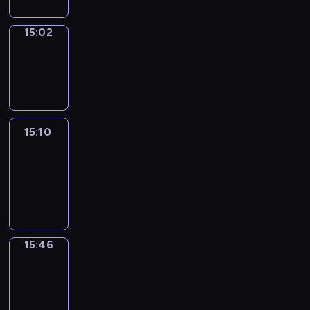
15:02
Wrong&Right
15:02
-
15:10
15:10
Life
Around
15:10
-
15:46
15:46
Get
a
Call
15:46
-