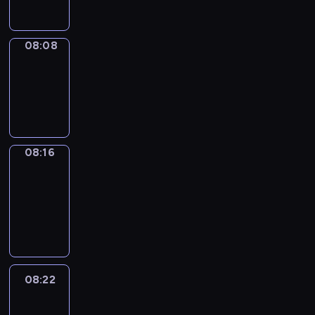
08:08
Simple
Phrases
08:08
-
08:16
08:16
Alfred
&
Wilfred
08:16
-
08:22
08:22
Life
Around
08:22