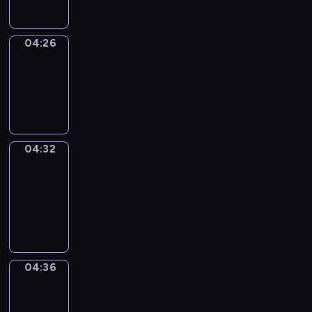
04:26
Irregular
Verbs
04:26
-
04:32
04:32
Get
a
Call
04:32
-
04:36
04:36
Coffee
Chat
04:36