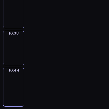
10:26
-
10:38
10:38
Irregular
Verbs
10:38
-
10:44
10:44
Get
a
Call
10:44
-
10:48