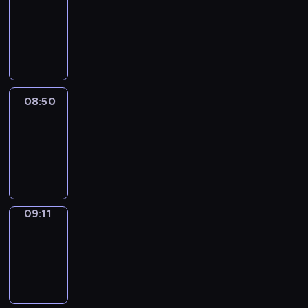
Chat
08:44
-
08:50
08:50
Easy
Talk
08:50
-
09:11
09:11
Simple
Phrases
09:11
-
09:19