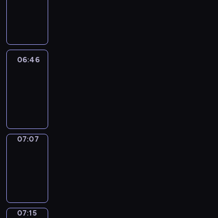
06:40
-
06:46
06:46
Easy
Talk
06:46
-
07:07
07:07
Simple
Phrases
07:07
-
07:15
07:15
Alfred