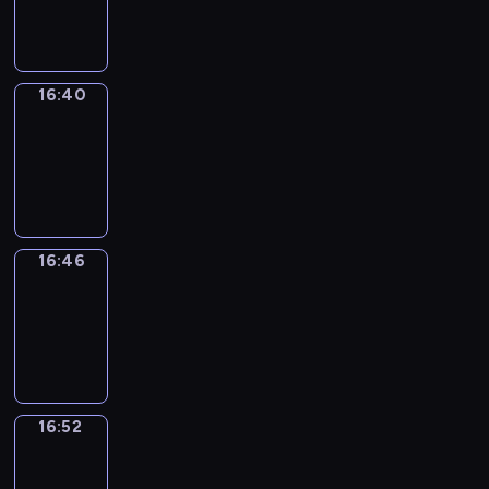
16:40
16:40
Irregular
Verbs
16:40
-
16:46
16:46
Coffee
Chat
16:46
-
16:52
16:52
Wrong&Right
16:52
-