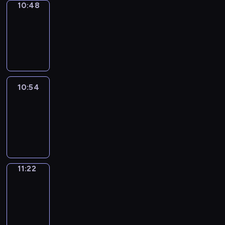
10:48
Coffee
Chat
10:48
-
10:54
10:54
Easy
Talk
10:54
-
11:22
11:22
Simple
Phrases
11:22
-
11:30