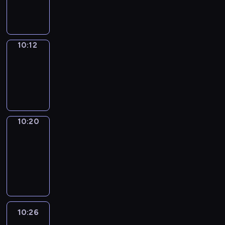
10:12
10:12
Simple
Phrases
10:12
-
10:20
10:20
Alfred
&
Wilfred
10:20
-
10:26
10:26
Life
Around