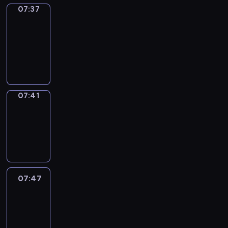
07:37
Get
a
Call
07:37
-
07:41
07:41
Coffee
Chat
07:41
-
07:47
07:47
Easy
Talk
07:47
-
08:08