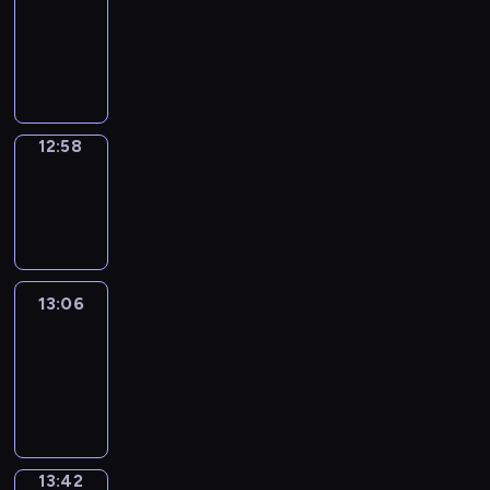
12:52
-
12:58
12:58
Wrong&Right
12:58
-
13:06
13:06
Life
Around
13:06
-
13:42
13:42
Sing&Spell