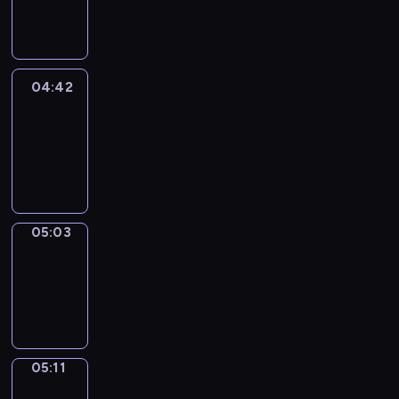
-
04:42
04:42
Easy
Talk
04:42
-
05:03
05:03
Simple
Phrases
05:03
-
05:11
05:11
Alfred
&