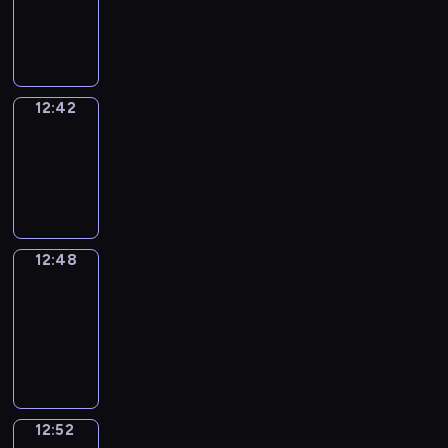
-
12:42
12:42
Irregular
Verbs
12:42
-
12:48
12:48
Get
a
Call
12:48
-
12:52
12:52
Coffee
Chat