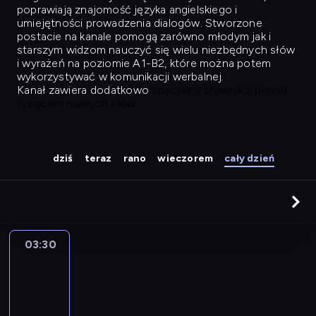
poprawiają znajomość języka angielskiego i
umiejętności prowadzenia dialogów. Stworzone
postacie na kanale pomogą zarówno młodym jak i
starszym widzom nauczyć się wielu niezbędnych słów
i wyrażeń na poziomie A1-B2, które można potem
wykorzystywać w komunikacji werbalnej.
Kanał zawiera dodatkowo
specjalny słownik z ponad
tysiącem nowych słów.
dziś
teraz
rano
wieczorem
cały dzień
03:30
Easy
Talk
03:30
-
04:26