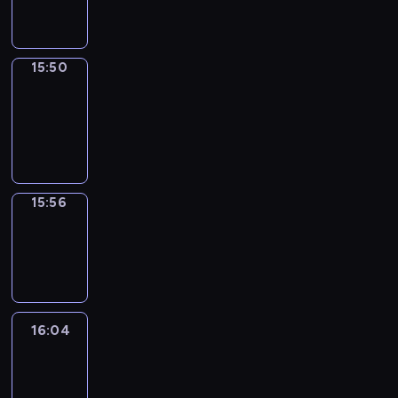
15:50
15:50
Coffee
Chat
15:50
-
15:56
15:56
Wrong&Right
15:56
-
16:04
16:04
Life
Around
16:04
-