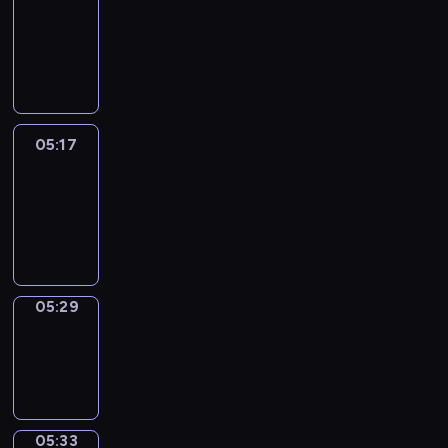
Wilfred
05:11
-
05:17
05:17
Life
Around
05:17
-
05:29
05:29
Sing&Spell
05:29
-
05:33
05:33
Get