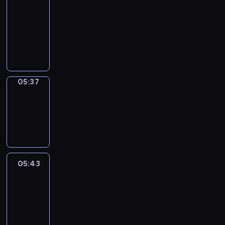
a
Call
05:33
-
05:37
05:37
Coffee
Chat
05:37
-
05:43
05:43
Easy
Talk
05:43
-
06:04