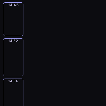
14:46
Irregular
Verbs
14:46
-
14:52
14:52
Get
a
Call
14:52
-
14:56
14:56
Coffee
Chat
14:56
-
15:02