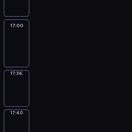
17:00
17:00
Life
Around
17:00
-
17:36
17:36
Sing&Spell
17:36
-
17:40
17:40
Get
a
Call
17:40