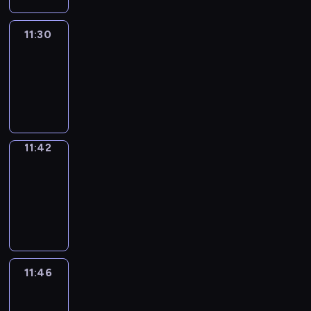
11:30
Life
Around
11:30
-
11:42
11:42
Get
a
Call
11:42
-
11:46
11:46
Easy
Talk
11:46