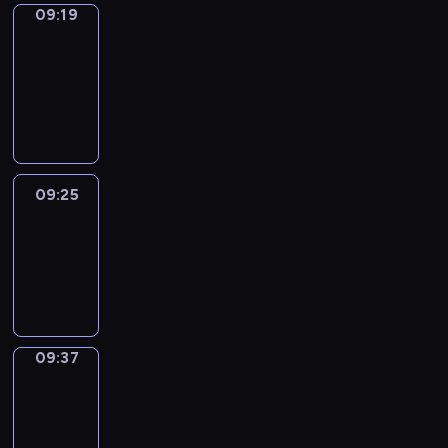
09:19
Alfred
&
Wilfred
09:19
-
09:25
09:25
Life
Around
09:25
-
09:37
09:37
Sing&Spell
09:37
-
09:41