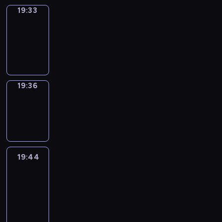
19:33
Irregular
Verbs
19:33
-
19:36
19:36
Wrong&Right
19:36
-
19:44
19:44
Life
Around
19:44
-
20:26