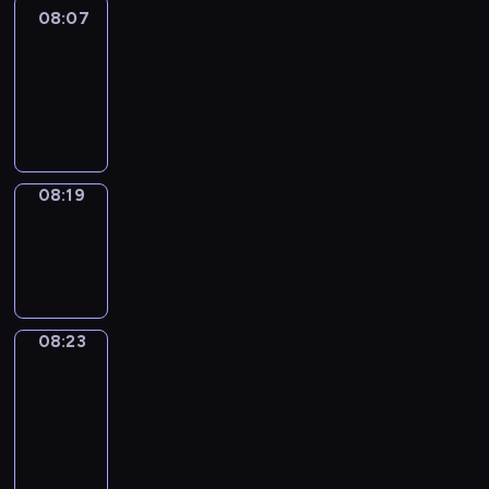
08:07
Life
Around
08:07
-
08:19
08:19
Sing&Spell
08:19
-
08:23
08:23
Get
a
Call
08:23
-
08:27