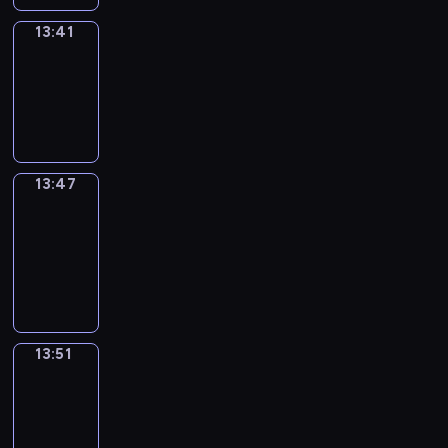
13:41
Irregular
Verbs
13:41
-
13:47
13:47
Get
a
Call
13:47
-
13:51
13:51
Wrong&Right
13:51
-
13:53