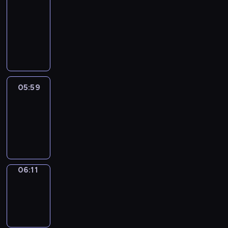
&
Wilfred
05:53
-
05:59
05:59
Life
Around
05:59
-
06:11
06:11
Sing&Spell
06:11
-
06:15