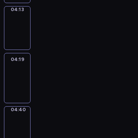
04:13
Coffee
Chat
04:13
-
04:19
04:19
Easy
Talk
04:19
-
04:40
04:40
Simple
Phrases
04:40
-
04:48