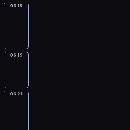
06:15
Get
a
Call
06:15
-
06:19
06:19
Wrong&Right
06:19
-
06:21
06:21
Coffee
Chat
06:21
-
06:27