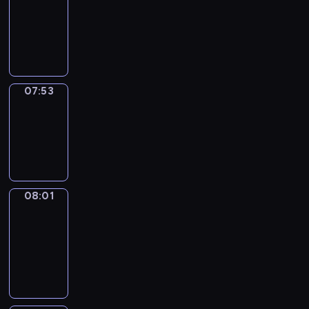
07:32
-
07:53
07:53
Simple
Phrases
07:53
-
08:01
08:01
Alfred
&
Wilfred
08:01
-
08:07