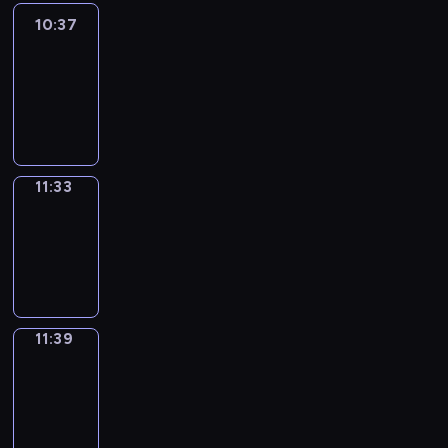
10:37
Easy
Talk
10:37
-
11:33
11:33
Irregular
Verbs
11:33
-
11:39
11:39
Get
a
Call
11:39
-
11:43