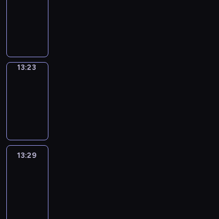
Phrases
13:15
-
13:23
13:23
Alfred
&
Wilfred
13:23
-
13:29
13:29
Life
Around
13:29
-
13:41