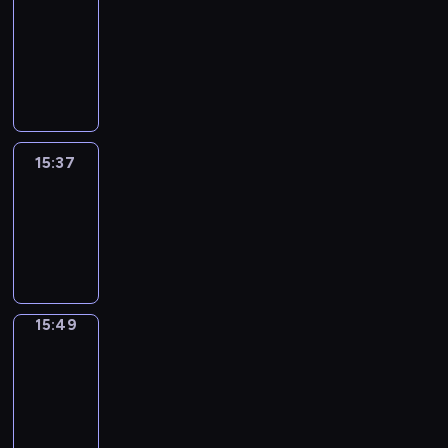
&
Wilfred
15:31
-
15:37
15:37
Life
Around
15:37
-
15:49
15:49
Irregular
Verbs
15:49
-
15:55