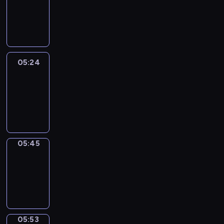
05:18
-
05:24
05:24
Easy
Talk
05:24
-
05:45
05:45
Simple
Phrases
05:45
-
05:53
05:53
Alfred