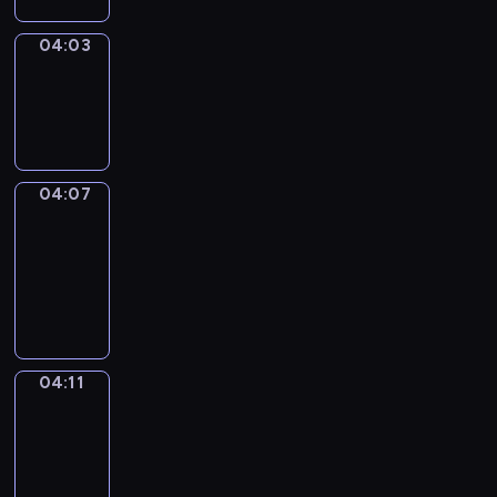
04:03
Sing&Spell
04:03
-
04:07
04:07
Get
a
Call
04:07
-
04:11
04:11
Wrong&Right
04:11
-
04:13