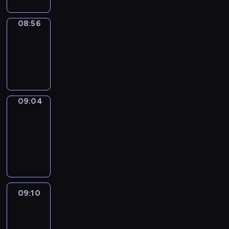
08:56
Simple
Phrases
08:56
-
09:04
09:04
Alfred
&
Wilfred
09:04
-
09:10
09:10
Life
Around
09:10
-