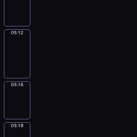
-
05:12
05:12
Get
a
Call
05:12
-
05:16
05:16
Wrong&Right
05:16
-
05:18
05:18
Coffee
Chat