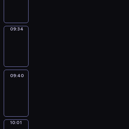
-
09:34
09:34
Coffee
Chat
09:34
-
09:40
09:40
Easy
Talk
09:40
-
10:01
10:01
Simple
Phrases