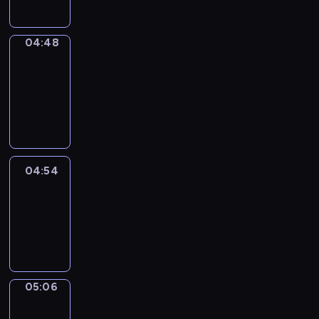
04:48
Alfred
&
Wilfred
04:48
-
04:54
04:54
Life
Around
04:54
-
05:06
05:06
Irregular
Verbs
05:06