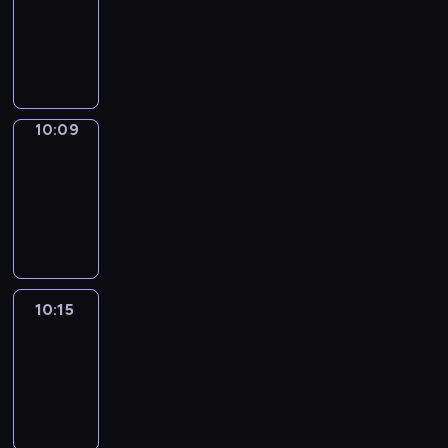
10:01
-
10:09
10:09
Alfred
&
Wilfred
10:09
-
10:15
10:15
Life
Around
10:15
-
10:27