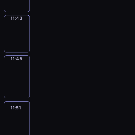
11:43
Wrong&Right
11:43
-
11:45
11:45
Coffee
Chat
11:45
-
11:51
11:51
Easy
Talk
11:51
-
12:12