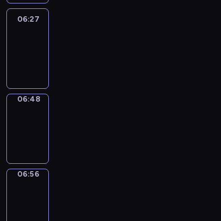
06:27
Easy
Talk
06:27
-
06:48
06:48
Simple
Phrases
06:48
-
06:56
06:56
Alfred
&
Wilfred
06:56
-