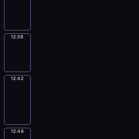
12:26
-
12:38
12:38
Sing&Spell
12:38
-
12:42
12:42
Get
a
Call
12:42
-
12:46
12:46
Wrong&Right