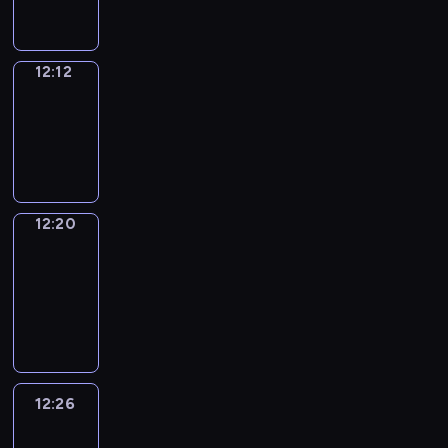
12:12
Simple
Phrases
12:12
-
12:20
12:20
Alfred
&
Wilfred
12:20
-
12:26
12:26
Life
Around