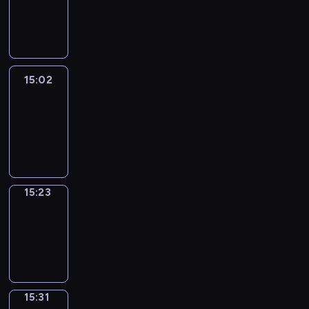
-
15:02
15:02
Easy
Talk
15:02
-
15:23
15:23
Simple
Phrases
15:23
-
15:31
15:31
Alfred