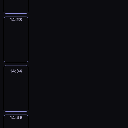
14:28
14:28
Alfred
&
Wilfred
14:28
-
14:34
14:34
Life
Around
14:34
-
14:46
14:46
Sing&Spell
14:46