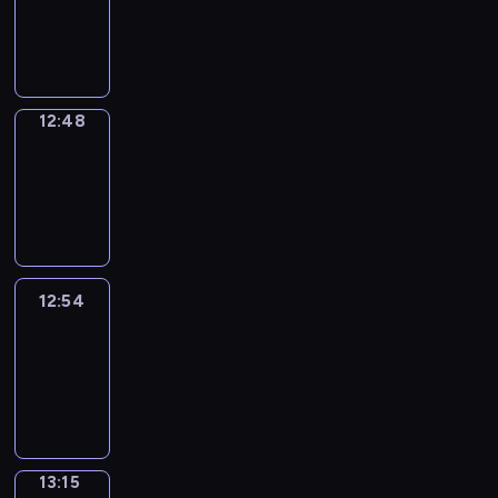
12:46
-
12:48
12:48
Coffee
Chat
12:48
-
12:54
12:54
Easy
Talk
12:54
-
13:15
13:15
Simple