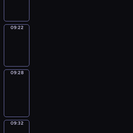
09:22
09:22
Irregular
Verbs
09:22
-
09:28
09:28
Get
a
Call
09:28
-
09:32
09:32
Wrong&Right
09:32