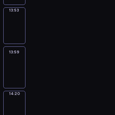
13:53
Coffee
Chat
13:53
-
13:59
13:59
Easy
Talk
13:59
-
14:20
14:20
Simple
Phrases
14:20
-