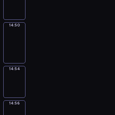
-
14:50
14:50
Get
a
Call
14:50
-
14:54
14:54
Wrong&Right
14:54
-
14:56
14:56
Coffee
Chat
14:56