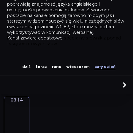
poprawiają znajomość języka angielskiego i
umiejętności prowadzenia dialogów. Stworzone
postacie na kanale pomogą zarówno młodym jak i
starszym widzom nauczyć się wielu niezbędnych słów
i wyrażeń na poziomie A1-B2, które można potem
wykorzystywać w komunikacji werbalnej.
Kanał zawiera dodatkowo
specjalny słownik z ponad
tysiącem nowych słów.
dziś
teraz
rano
wieczorem
cały dzień
03:14
Easy
Talk
03:14
-
04:03