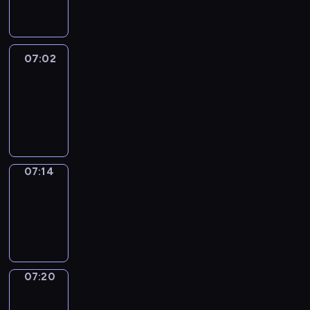
07:02
07:02
Life
Around
07:02
-
07:14
07:14
Irregular
Verbs
07:14
-
07:20
07:20
Get
a
Call