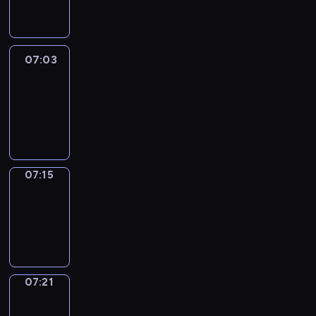
07:03
07:03
Life
Around
07:03
-
07:15
07:15
Irregular
Verbs
07:15
-
07:21
07:21
Get
a
Call