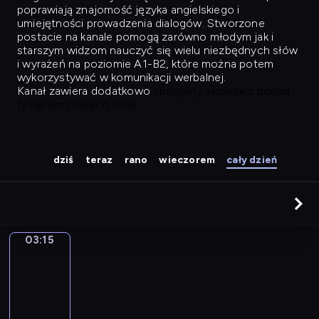
poprawiają znajomość języka angielskiego i
umiejętności prowadzenia dialogów. Stworzone
postacie na kanale pomogą zarówno młodym jak i
starszym widzom nauczyć się wielu niezbędnych słów
i wyrażeń na poziomie A1-B2, które można potem
wykorzystywać w komunikacji werbalnej.
Kanał zawiera dodatkowo
specjalny słownik z ponad
tysiącem nowych słów.
dziś
teraz
rano
wieczorem
cały dzień
03:15
Easy
Talk
03:15
-
04:04