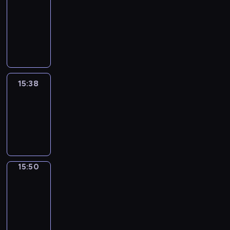
&
Wilfred
15:32
-
15:38
15:38
Life
Around
15:38
-
15:50
15:50
Irregular
Verbs
15:50
-
15:56