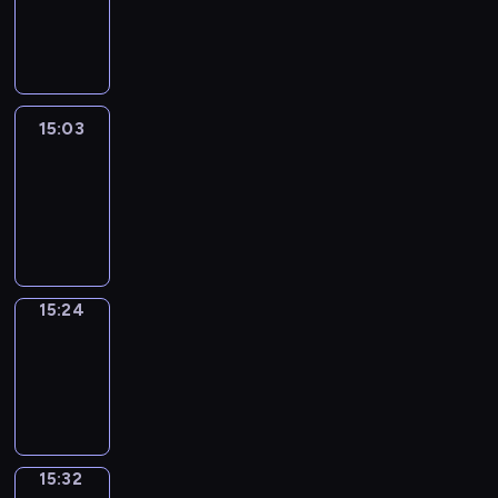
-
15:03
15:03
Easy
Talk
15:03
-
15:24
15:24
Simple
Phrases
15:24
-
15:32
15:32
Alfred