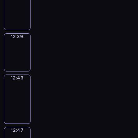
12:27
-
12:39
12:39
Sing&Spell
12:39
-
12:43
12:43
Get
a
Call
12:43
-
12:47
12:47
Wrong&Right