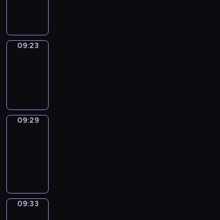
09:23
09:23
Irregular
Verbs
09:23
-
09:29
09:29
Get
a
Call
09:29
-
09:33
09:33
Wrong&Right
09:33