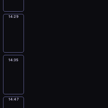
14:29
14:29
Alfred
&
Wilfred
14:29
-
14:35
14:35
Life
Around
14:35
-
14:47
14:47
Sing&Spell
14:47