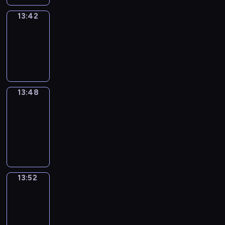
13:42
Irregular
Verbs
13:42
-
13:48
13:48
Get
a
Call
13:48
-
13:52
13:52
Wrong&Right
13:52
-
13:54