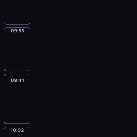
-
09:35
09:35
Coffee
Chat
09:35
-
09:41
09:41
Easy
Talk
09:41
-
10:02
10:02
Simple
Phrases