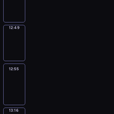
12:47
-
12:49
12:49
Coffee
Chat
12:49
-
12:55
12:55
Easy
Talk
12:55
-
13:16
13:16
Simple