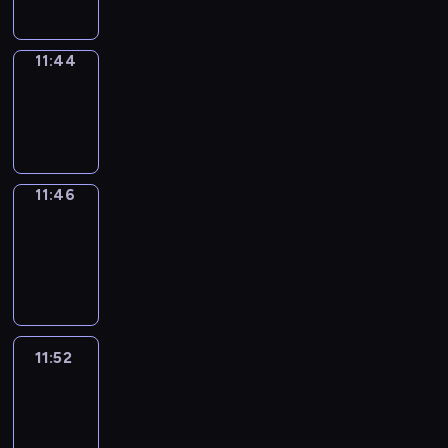
11:44
Wrong&Right
11:44
-
11:46
11:46
Coffee
Chat
11:46
-
11:52
11:52
Easy
Talk
11:52
-
12:13