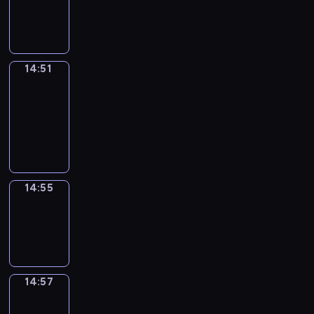
-
14:51
14:51
Get
a
Call
14:51
-
14:55
14:55
Wrong&Right
14:55
-
14:57
14:57
Coffee
Chat
14:57