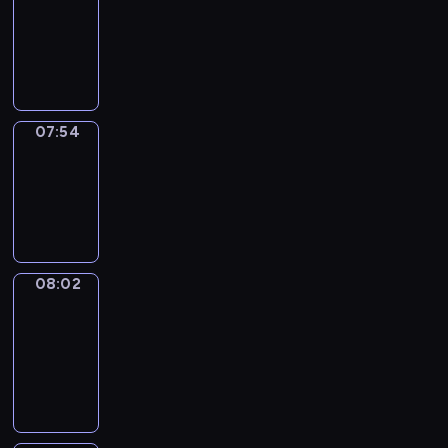
07:33
-
07:54
07:54
Simple
Phrases
07:54
-
08:02
08:02
Alfred
&
Wilfred
08:02
-
08:08