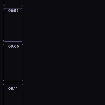
08:57
Simple
Phrases
08:57
-
09:05
09:05
Alfred
&
Wilfred
09:05
-
09:11
09:11
Life
Around
09:11
-