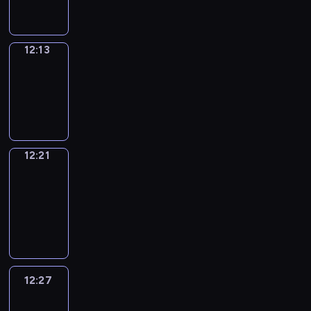
12:13
Simple
Phrases
12:13
-
12:21
12:21
Alfred
&
Wilfred
12:21
-
12:27
12:27
Life
Around