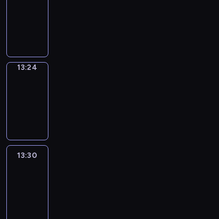
Phrases
13:16
-
13:24
13:24
Alfred
&
Wilfred
13:24
-
13:30
13:30
Life
Around
13:30
-
13:42