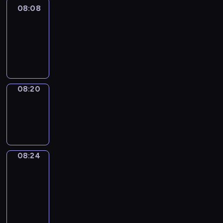
08:08
Life
Around
08:08
-
08:20
08:20
Sing&Spell
08:20
-
08:24
08:24
Get
a
Call
08:24
-
08:28