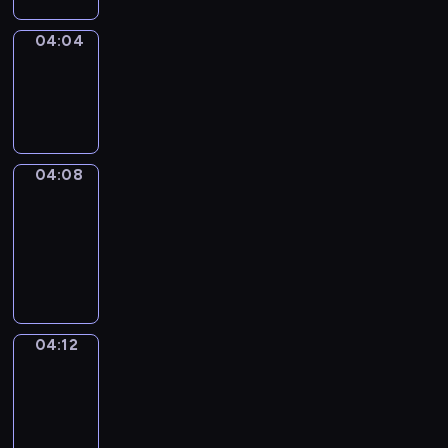
04:04
Sing&Spell
04:04
-
04:08
04:08
Get
a
Call
04:08
-
04:12
04:12
Wrong&Right
04:12
-
04:14