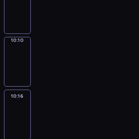
10:02
-
10:10
10:10
Alfred
&
Wilfred
10:10
-
10:16
10:16
Life
Around
10:16
-
10:28