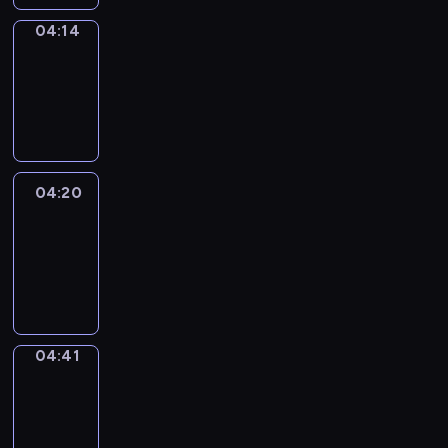
04:14
Coffee
Chat
04:14
-
04:20
04:20
Easy
Talk
04:20
-
04:41
04:41
Simple
Phrases
04:41
-
04:49