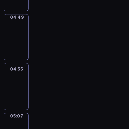
04:49
Alfred
&
Wilfred
04:49
-
04:55
04:55
Life
Around
04:55
-
05:07
05:07
Irregular
Verbs
05:07