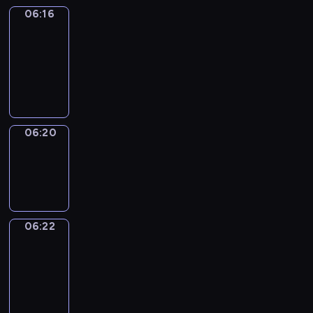
06:16
Get
a
Call
06:16
-
06:20
06:20
Wrong&Right
06:20
-
06:22
06:22
Coffee
Chat
06:22
-
06:28