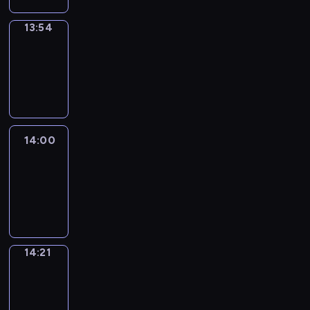
13:54
Coffee
Chat
13:54
-
14:00
14:00
Easy
Talk
14:00
-
14:21
14:21
Simple
Phrases
14:21
-