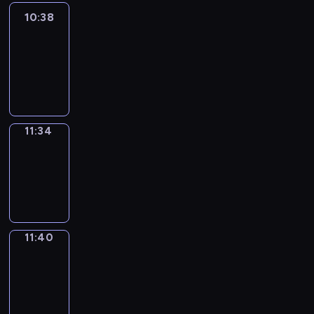
10:38
Easy
Talk
10:38
-
11:34
11:34
Irregular
Verbs
11:34
-
11:40
11:40
Get
a
Call
11:40
-
11:44