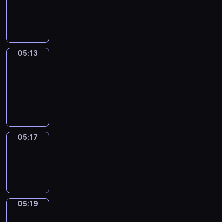
-
05:13
05:13
Get
a
Call
05:13
-
05:17
05:17
Wrong&Right
05:17
-
05:19
05:19
Coffee
Chat