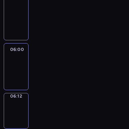
&
Wilfred
05:54
-
06:00
06:00
Life
Around
06:00
-
06:12
06:12
Sing&Spell
06:12
-
06:16