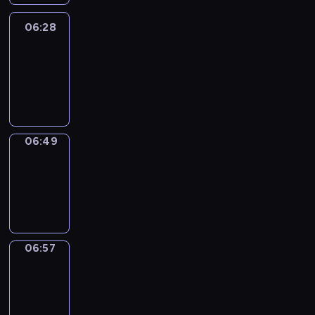
06:28
Easy
Talk
06:28
-
06:49
06:49
Simple
Phrases
06:49
-
06:57
06:57
Alfred
&
Wilfred
06:57
-