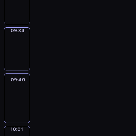
-
09:34
09:34
Coffee
Chat
09:34
-
09:40
09:40
Easy
Talk
09:40
-
10:01
10:01
Simple
Phrases