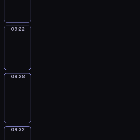
09:22
09:22
Irregular
Verbs
09:22
-
09:28
09:28
Get
a
Call
09:28
-
09:32
09:32
Wrong&Right
09:32