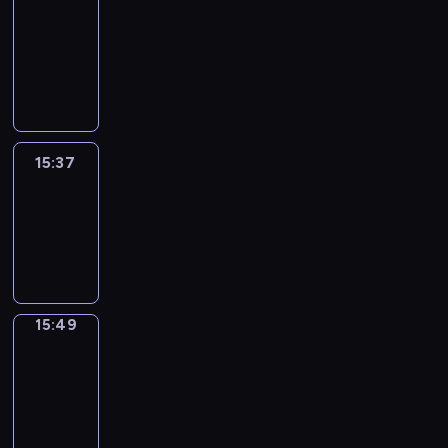
&
Wilfred
15:31
-
15:37
15:37
Life
Around
15:37
-
15:49
15:49
Irregular
Verbs
15:49
-
15:55