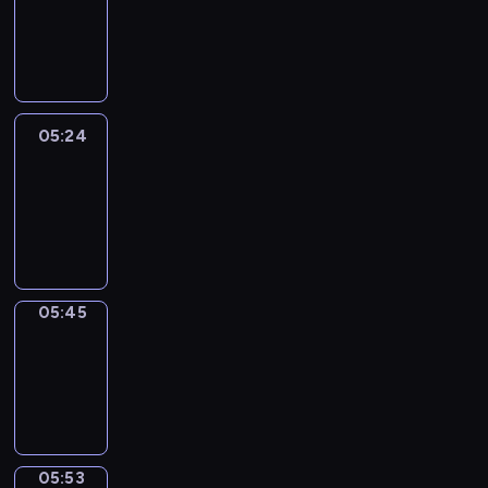
05:18
-
05:24
05:24
Easy
Talk
05:24
-
05:45
05:45
Simple
Phrases
05:45
-
05:53
05:53
Alfred