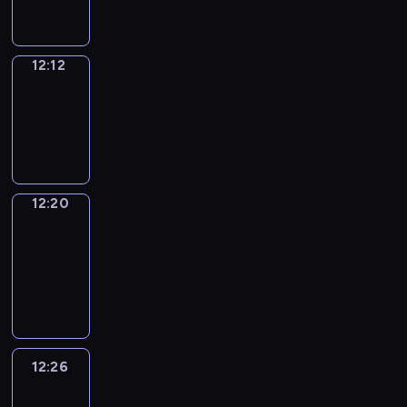
12:12
Simple
Phrases
12:12
-
12:20
12:20
Alfred
&
Wilfred
12:20
-
12:26
12:26
Life
Around