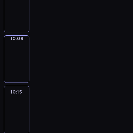
10:01
-
10:09
10:09
Alfred
&
Wilfred
10:09
-
10:15
10:15
Life
Around
10:15
-
10:27