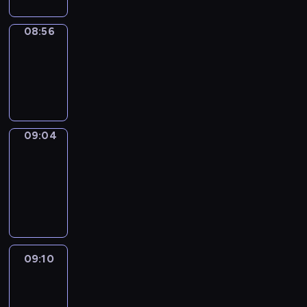
08:56
Simple
Phrases
08:56
-
09:04
09:04
Alfred
&
Wilfred
09:04
-
09:10
09:10
Life
Around
09:10
-