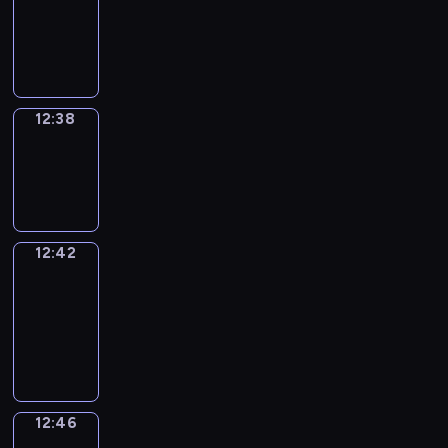
12:26
-
12:38
12:38
Sing&Spell
12:38
-
12:42
12:42
Get
a
Call
12:42
-
12:46
12:46
Wrong&Right