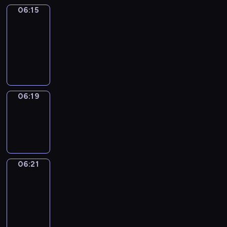
06:15
Get
a
Call
06:15
-
06:19
06:19
Wrong&Right
06:19
-
06:21
06:21
Coffee
Chat
06:21
-
06:27