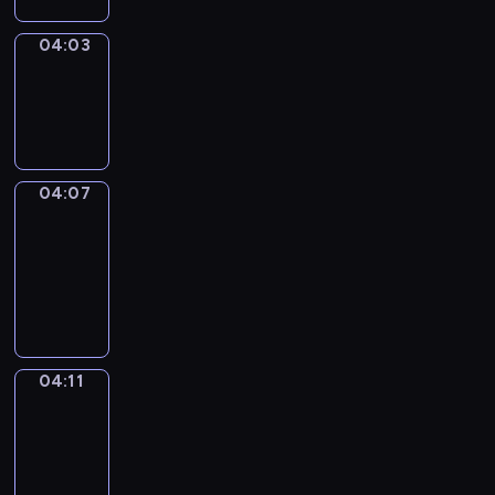
04:03
Sing&Spell
04:03
-
04:07
04:07
Get
a
Call
04:07
-
04:11
04:11
Wrong&Right
04:11
-
04:13