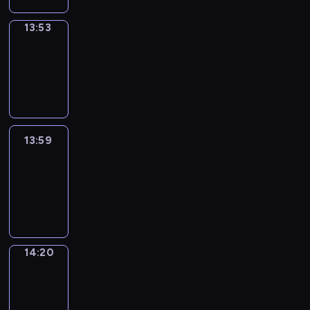
13:53
Coffee
Chat
13:53
-
13:59
13:59
Easy
Talk
13:59
-
14:20
14:20
Simple
Phrases
14:20
-