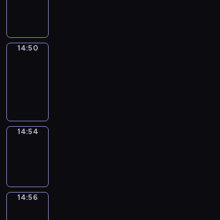
-
14:50
14:50
Get
a
Call
14:50
-
14:54
14:54
Wrong&Right
14:54
-
14:56
14:56
Coffee
Chat
14:56