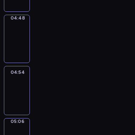
04:48
Alfred
&
Wilfred
04:48
-
04:54
04:54
Life
Around
04:54
-
05:06
05:06
Irregular
Verbs
05:06