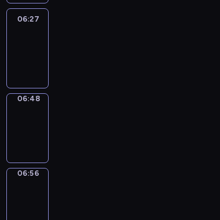
06:27
Easy
Talk
06:27
-
06:48
06:48
Simple
Phrases
06:48
-
06:56
06:56
Alfred
&
Wilfred
06:56
-