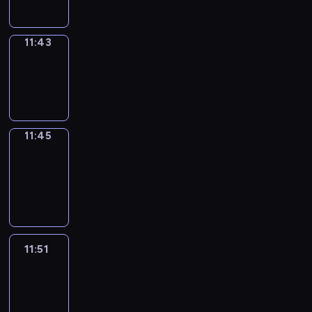
11:43
Wrong&Right
11:43
-
11:45
11:45
Coffee
Chat
11:45
-
11:51
11:51
Easy
Talk
11:51
-
12:12