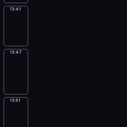
13:41
Irregular
Verbs
13:41
-
13:47
13:47
Get
a
Call
13:47
-
13:51
13:51
Wrong&Right
13:51
-
13:53