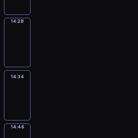
14:28
14:28
Alfred
&
Wilfred
14:28
-
14:34
14:34
Life
Around
14:34
-
14:46
14:46
Sing&Spell
14:46