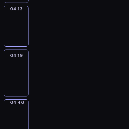
04:13
Coffee
Chat
04:13
-
04:19
04:19
Easy
Talk
04:19
-
04:40
04:40
Simple
Phrases
04:40
-
04:48