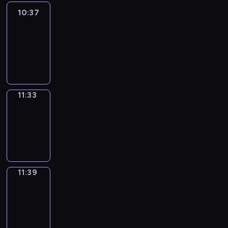
10:37
Easy
Talk
10:37
-
11:33
11:33
Irregular
Verbs
11:33
-
11:39
11:39
Get
a
Call
11:39
-
11:43