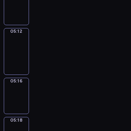
-
05:12
05:12
Get
a
Call
05:12
-
05:16
05:16
Wrong&Right
05:16
-
05:18
05:18
Coffee
Chat