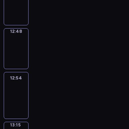
12:46
-
12:48
12:48
Coffee
Chat
12:48
-
12:54
12:54
Easy
Talk
12:54
-
13:15
13:15
Simple