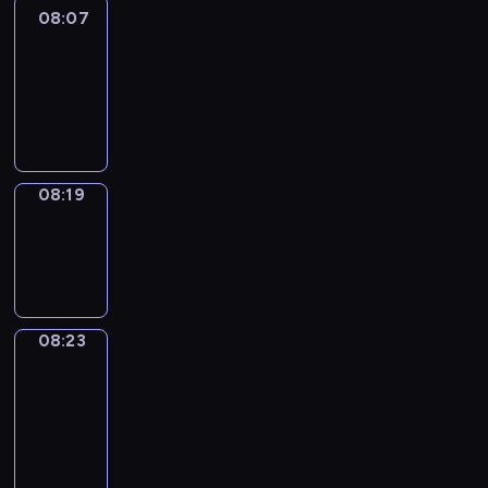
08:07
Life
Around
08:07
-
08:19
08:19
Sing&Spell
08:19
-
08:23
08:23
Get
a
Call
08:23
-
08:27