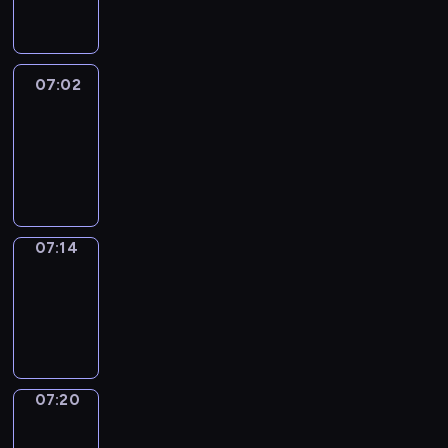
07:02
07:02
Life
Around
07:02
-
07:14
07:14
Irregular
Verbs
07:14
-
07:20
07:20
Get
a
Call