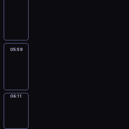
&
Wilfred
05:53
-
05:59
05:59
Life
Around
05:59
-
06:11
06:11
Sing&Spell
06:11
-
06:15