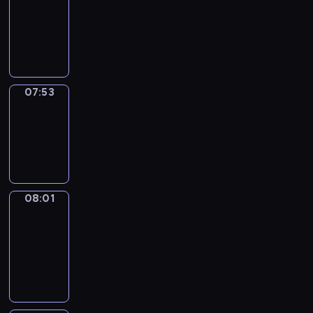
07:32
-
07:53
07:53
Simple
Phrases
07:53
-
08:01
08:01
Alfred
&
Wilfred
08:01
-
08:07