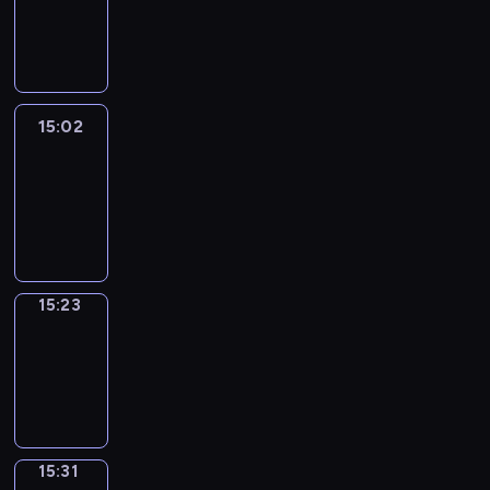
-
15:02
15:02
Easy
Talk
15:02
-
15:23
15:23
Simple
Phrases
15:23
-
15:31
15:31
Alfred