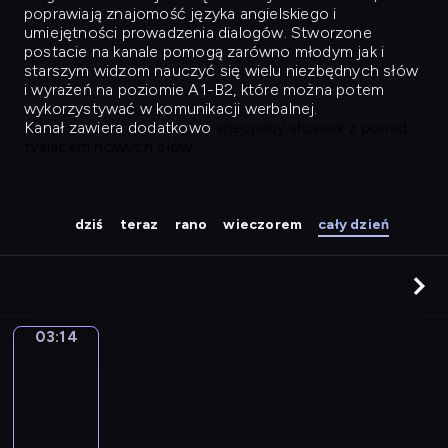
poprawiają znajomość języka angielskiego i
umiejętności prowadzenia dialogów. Stworzone
postacie na kanale pomogą zarówno młodym jak i
starszym widzom nauczyć się wielu niezbędnych słów
i wyrażeń na poziomie A1-B2, które można potem
wykorzystywać w komunikacji werbalnej.
Kanał zawiera dodatkowo
specjalny słownik z ponad
tysiącem nowych słów.
dziś
teraz
rano
wieczorem
cały dzień
03:14
Easy
Talk
03:14
-
04:03