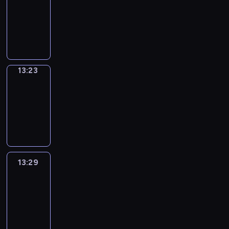
Phrases
13:15
-
13:23
13:23
Alfred
&
Wilfred
13:23
-
13:29
13:29
Life
Around
13:29
-
13:41