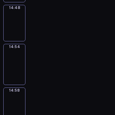
14:48
Irregular
Verbs
14:48
-
14:54
14:54
Get
a
Call
14:54
-
14:58
14:58
Coffee
Chat
14:58
-
15:04