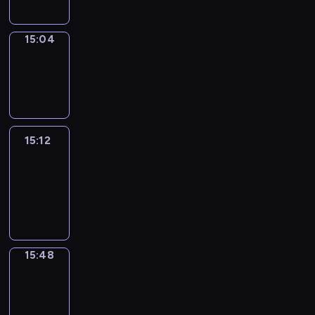
15:04
Wrong&Right
15:04
-
15:12
15:12
Life
Around
15:12
-
15:48
15:48
Get
a
Call
15:48
-