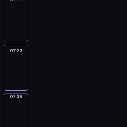
&
Wilfred
07:17
-
07:23
07:23
Life
Around
07:23
-
07:35
07:35
Sing&Spell
07:35
-
07:39