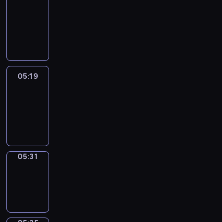
Wilfred
05:13
-
05:19
05:19
Life
Around
05:19
-
05:31
05:31
Sing&Spell
05:31
-
05:35