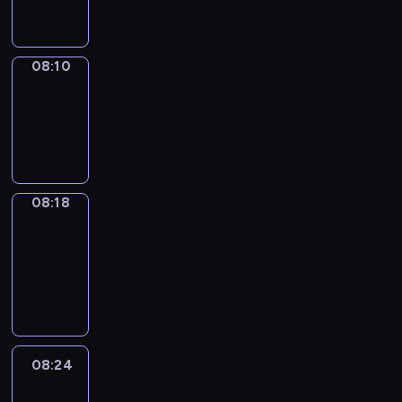
08:10
08:10
Simple
Phrases
08:10
-
08:18
08:18
Alfred
&
Wilfred
08:18
-
08:24
08:24
Life
Around