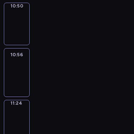
10:50
Coffee
Chat
10:50
-
10:56
10:56
Easy
Talk
10:56
-
11:24
11:24
Simple
Phrases
11:24
-
11:32