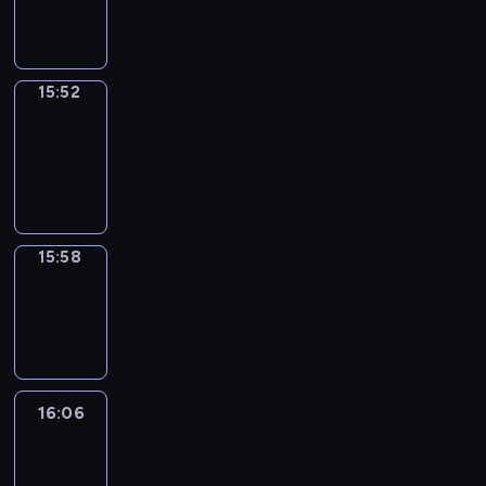
15:52
15:52
Coffee
Chat
15:52
-
15:58
15:58
Wrong&Right
15:58
-
16:06
16:06
Life
Around
16:06