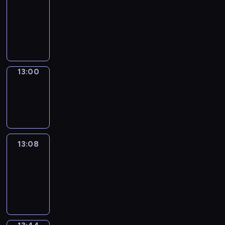
Chat
12:54
-
13:00
13:00
Wrong&Right
13:00
-
13:08
13:08
Life
Around
13:08
-
13:44