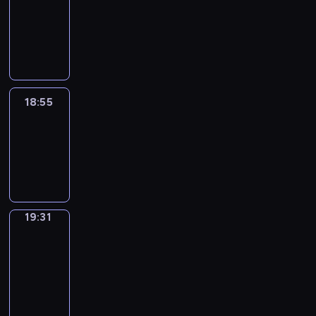
18:45
-
18:55
18:55
Life
Around
18:55
-
19:31
19:31
Get
a
Call
19:31
-
19:35