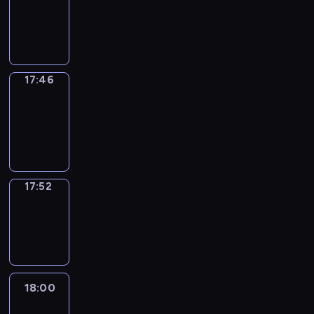
17:42
-
17:46
17:46
Coffee
Chat
17:46
-
17:52
17:52
Wrong&Right
17:52
-
18:00
18:00
Life
Around