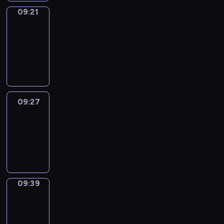
09:21
Alfred
&
Wilfred
09:21
-
09:27
09:27
Life
Around
09:27
-
09:39
09:39
Sing&Spell
09:39
-
09:43