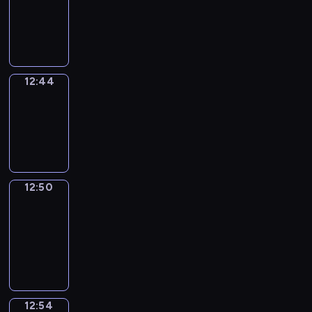
-
12:44
12:44
Irregular
Verbs
12:44
-
12:50
12:50
Get
a
Call
12:50
-
12:54
12:54
Coffee