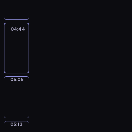
-
04:44
04:44
Easy
Talk
04:44
-
05:05
05:05
Simple
Phrases
05:05
-
05:13
05:13
Alfred
&