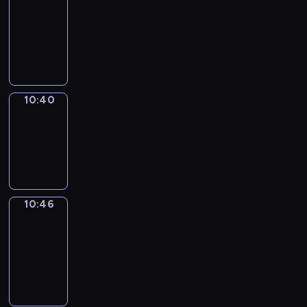
Around
10:28
-
10:40
10:40
Irregular
Verbs
10:40
-
10:46
10:46
Get
a
Call
10:46
-
10:50