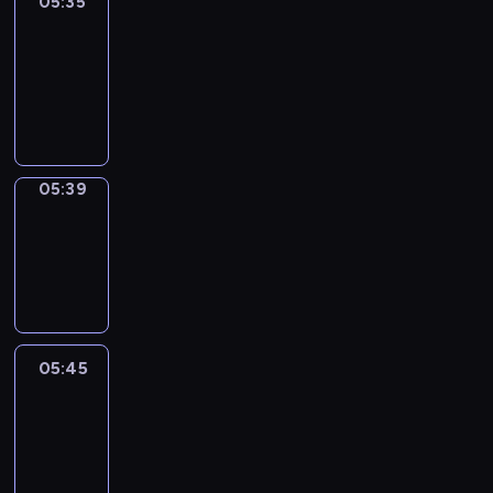
05:35
Get
a
Call
05:35
-
05:39
05:39
Coffee
Chat
05:39
-
05:45
05:45
Easy
Talk
05:45
-
06:06