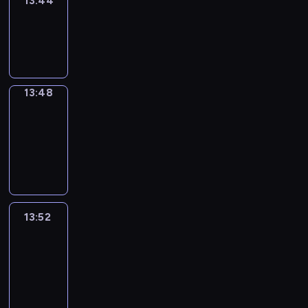
13:44
Sing&Spell
13:44
-
13:48
13:48
Get
a
Call
13:48
-
13:52
13:52
Easy
Talk
13:52
-
14:48