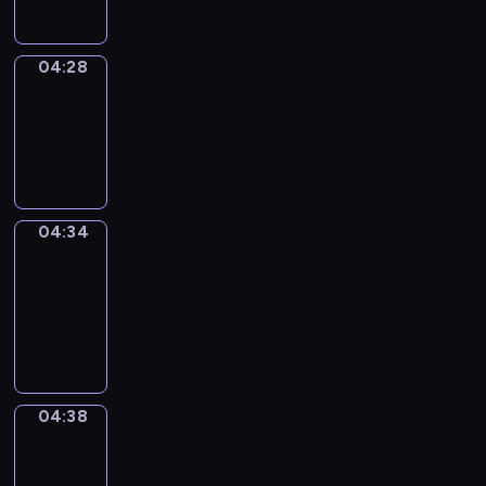
04:28
Irregular
Verbs
04:28
-
04:34
04:34
Get
a
Call
04:34
-
04:38
04:38
Coffee
Chat
04:38