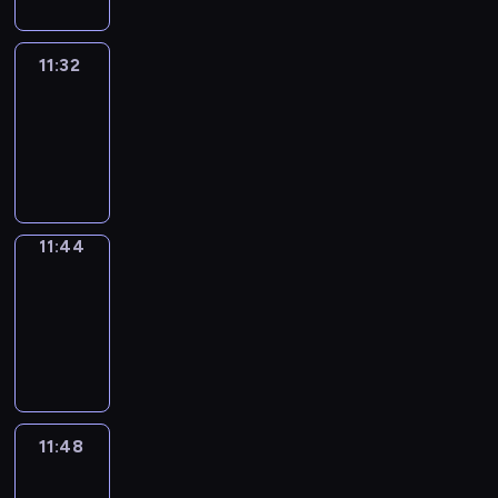
11:32
Life
Around
11:32
-
11:44
11:44
Get
a
Call
11:44
-
11:48
11:48
Easy
Talk
11:48