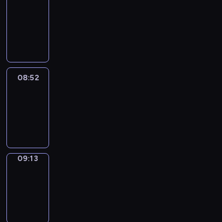
Chat
08:46
-
08:52
08:52
Easy
Talk
08:52
-
09:13
09:13
Simple
Phrases
09:13
-
09:21