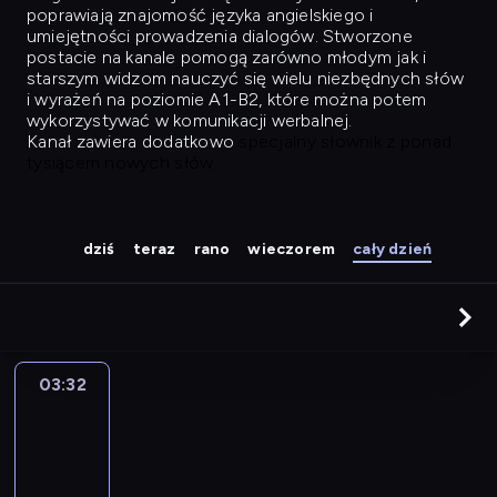
poprawiają znajomość języka angielskiego i
umiejętności prowadzenia dialogów. Stworzone
postacie na kanale pomogą zarówno młodym jak i
starszym widzom nauczyć się wielu niezbędnych słów
i wyrażeń na poziomie A1-B2, które można potem
wykorzystywać w komunikacji werbalnej.
Kanał zawiera dodatkowo
specjalny słownik z ponad
tysiącem nowych słów.
dziś
teraz
rano
wieczorem
cały dzień
03:32
Easy
Talk
03:32
-
04:28