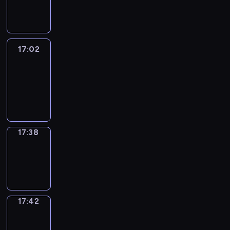
-
17:02
17:02
Life
Around
17:02
-
17:38
17:38
Sing&Spell
17:38
-
17:42
17:42
Get
a
Call