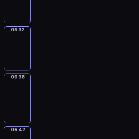
-
06:32
06:32
Irregular
Verbs
06:32
-
06:38
06:38
Get
a
Call
06:38
-
06:42
06:42
Coffee
Chat