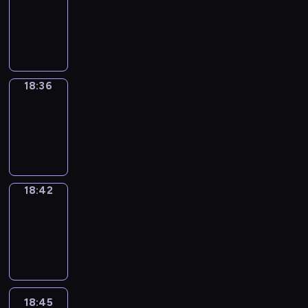
18:00
-
18:36
18:36
Irregular
Verbs
18:36
-
18:42
18:42
Coffee
Chat
18:42
-
18:45
18:45
Wrong&Right