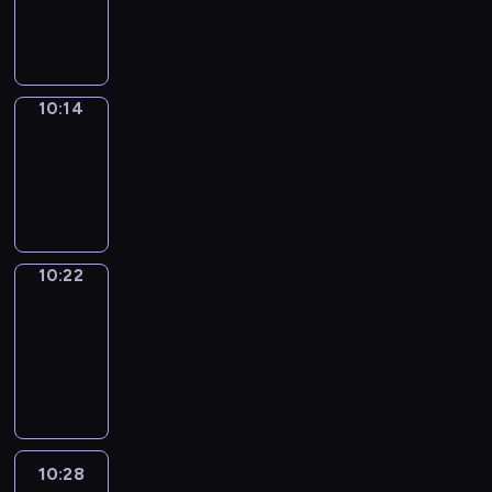
-
10:14
10:14
Simple
Phrases
10:14
-
10:22
10:22
Alfred
&
Wilfred
10:22
-
10:28
10:28
Life