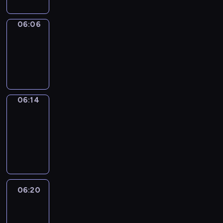
06:06
Simple
Phrases
06:06
-
06:14
06:14
Alfred
&
Wilfred
06:14
-
06:20
06:20
Life
Around
06:20