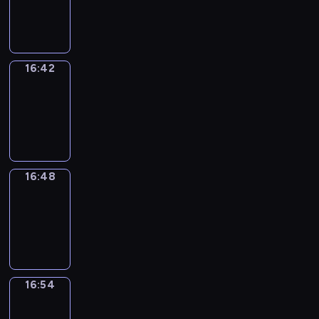
-
16:42
16:42
Irregular
Verbs
16:42
-
16:48
16:48
Coffee
Chat
16:48
-
16:54
16:54
Wrong&Right
16:54