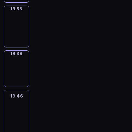
19:35
Irregular
Verbs
19:35
-
19:38
19:38
Wrong&Right
19:38
-
19:46
19:46
Life
Around
19:46
-
20:28