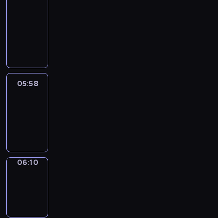
&
Wilfred
05:52
-
05:58
05:58
Life
Around
05:58
-
06:10
06:10
Sing&Spell
06:10
-
06:14