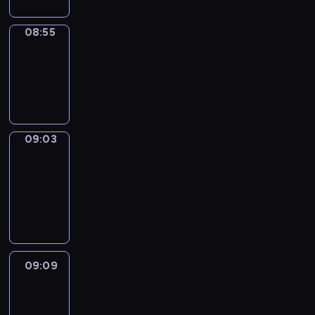
08:55
Simple
Phrases
08:55
-
09:03
09:03
Alfred
&
Wilfred
09:03
-
09:09
09:09
Life
Around
09:09
-