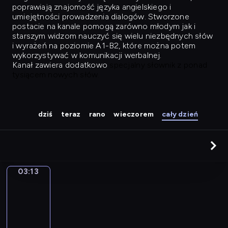
poprawiają znajomość języka angielskiego i
umiejętności prowadzenia dialogów. Stworzone
postacie na kanale pomogą zarówno młodym jak i
starszym widzom nauczyć się wielu niezbędnych słów
i wyrażeń na poziomie A1-B2, które można potem
wykorzystywać w komunikacji werbalnej.
Kanał zawiera dodatkowo
specjalny słownik z ponad
tysiącem nowych słów.
dziś
teraz
rano
wieczorem
cały dzień
03:13
Easy
Talk
03:13
-
04:02