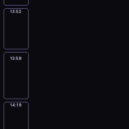
13:52
Coffee
Chat
13:52
-
13:58
13:58
Easy
Talk
13:58
-
14:19
14:19
Simple
Phrases
14:19
-