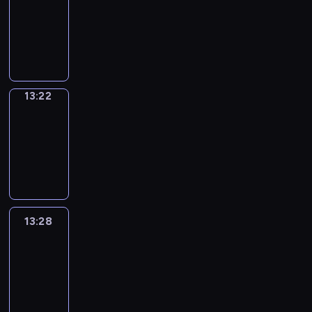
Phrases
13:14
-
13:22
13:22
Alfred
&
Wilfred
13:22
-
13:28
13:28
Life
Around
13:28
-
13:40