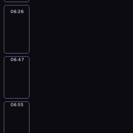
06:26
Easy
Talk
06:26
-
06:47
06:47
Simple
Phrases
06:47
-
06:55
06:55
Alfred
&
Wilfred
06:55
-