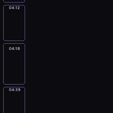
04:12
Coffee
Chat
04:12
-
04:18
04:18
Easy
Talk
04:18
-
04:39
04:39
Simple
Phrases
04:39
-
04:47