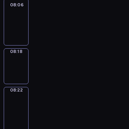
08:06
Life
Around
08:06
-
08:18
08:18
Sing&Spell
08:18
-
08:22
08:22
Get
a
Call
08:22
-
08:26