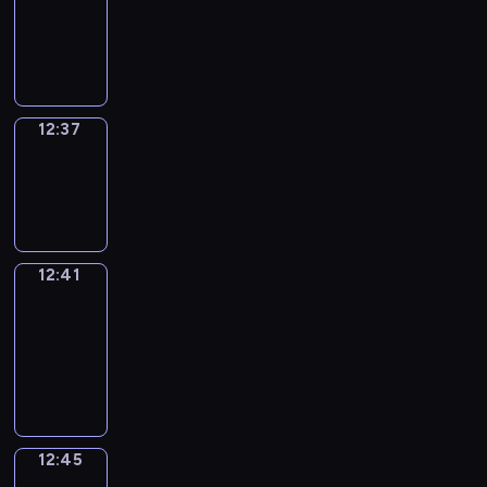
12:25
-
12:37
12:37
Sing&Spell
12:37
-
12:41
12:41
Get
a
Call
12:41
-
12:45
12:45
Wrong&Right