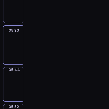
05:17
-
05:23
05:23
Easy
Talk
05:23
-
05:44
05:44
Simple
Phrases
05:44
-
05:52
05:52
Alfred