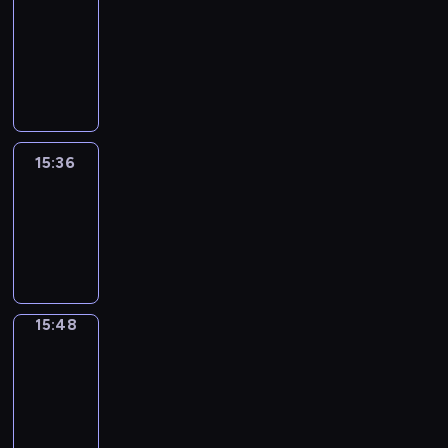
&
Wilfred
15:30
-
15:36
15:36
Life
Around
15:36
-
15:48
15:48
Irregular
Verbs
15:48
-
15:54