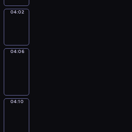
04:02
Sing&Spell
04:02
-
04:06
04:06
Get
a
Call
04:06
-
04:10
04:10
Wrong&Right
04:10
-
04:12