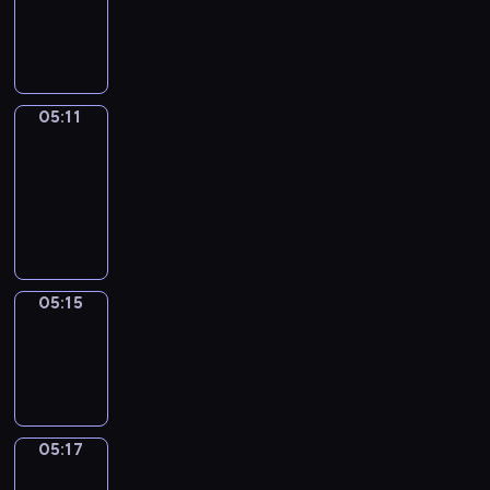
-
05:11
05:11
Get
a
Call
05:11
-
05:15
05:15
Wrong&Right
05:15
-
05:17
05:17
Coffee
Chat