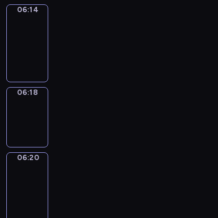
06:14
Get
a
Call
06:14
-
06:18
06:18
Wrong&Right
06:18
-
06:20
06:20
Coffee
Chat
06:20
-
06:26