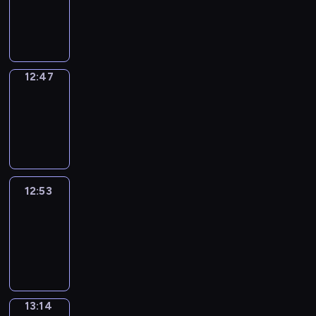
12:45
-
12:47
12:47
Coffee
Chat
12:47
-
12:53
12:53
Easy
Talk
12:53
-
13:14
13:14
Simple