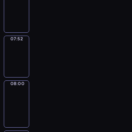
07:31
-
07:52
07:52
Simple
Phrases
07:52
-
08:00
08:00
Alfred
&
Wilfred
08:00
-
08:06