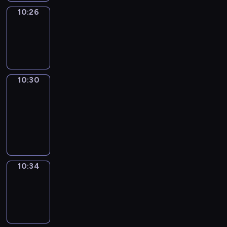
10:26
Sing&Spell
10:26
-
10:30
10:30
Get
a
Call
10:30
-
10:34
10:34
Wrong&Right
10:34
-
10:36