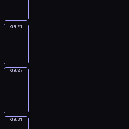
09:21
09:21
Irregular
Verbs
09:21
-
09:27
09:27
Get
a
Call
09:27
-
09:31
09:31
Wrong&Right
09:31