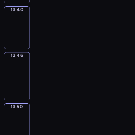
13:40
Irregular
Verbs
13:40
-
13:46
13:46
Get
a
Call
13:46
-
13:50
13:50
Wrong&Right
13:50
-
13:52