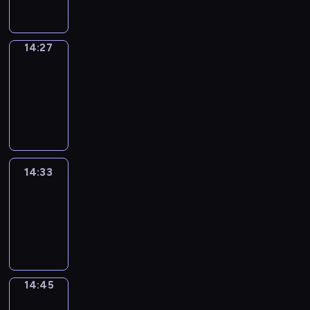
14:27
14:27
Alfred
&
Wilfred
14:27
-
14:33
14:33
Life
Around
14:33
-
14:45
14:45
Sing&Spell
14:45