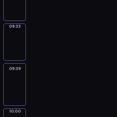
-
09:33
09:33
Coffee
Chat
09:33
-
09:39
09:39
Easy
Talk
09:39
-
10:00
10:00
Simple
Phrases