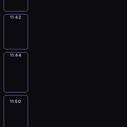
11:42
Wrong&Right
11:42
-
11:44
11:44
Coffee
Chat
11:44
-
11:50
11:50
Easy
Talk
11:50
-
12:11