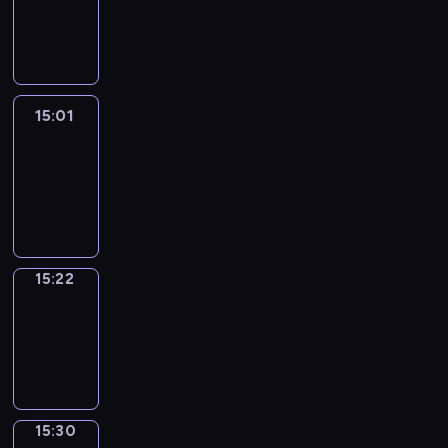
-
15:01
15:01
Easy
Talk
15:01
-
15:22
15:22
Simple
Phrases
15:22
-
15:30
15:30
Alfred