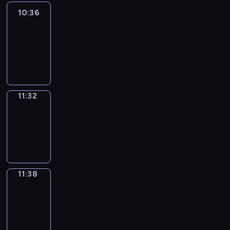
10:36
Easy
Talk
10:36
-
11:32
11:32
Irregular
Verbs
11:32
-
11:38
11:38
Get
a
Call
11:38
-
11:42