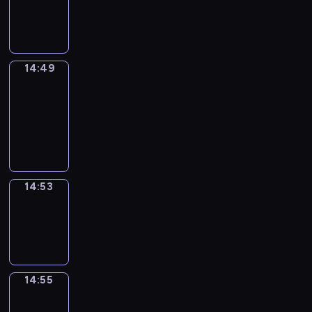
-
14:49
14:49
Get
a
Call
14:49
-
14:53
14:53
Wrong&Right
14:53
-
14:55
14:55
Coffee
Chat
14:55