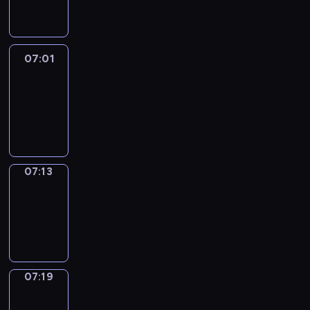
07:01
07:01
Life
Around
07:01
-
07:13
07:13
Irregular
Verbs
07:13
-
07:19
07:19
Get
a
Call