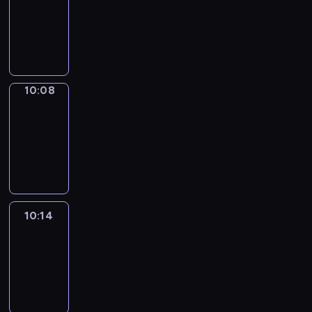
10:00
-
10:08
10:08
Alfred
&
Wilfred
10:08
-
10:14
10:14
Life
Around
10:14
-
10:26