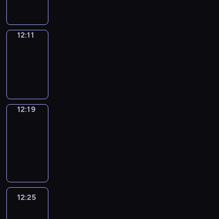
12:11
Simple
Phrases
12:11
-
12:19
12:19
Alfred
&
Wilfred
12:19
-
12:25
12:25
Life
Around