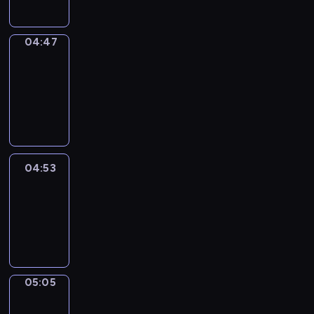
04:47
Alfred
&
Wilfred
04:47
-
04:53
04:53
Life
Around
04:53
-
05:05
05:05
Irregular
Verbs
05:05