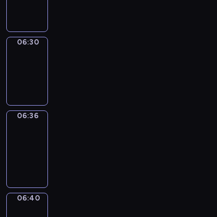
06:30
06:30
Irregular
Verbs
06:30
-
06:36
06:36
Get
a
Call
06:36
-
06:40
06:40
Coffee
Chat