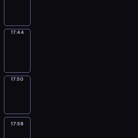
-
17:44
17:44
Coffee
Chat
17:44
-
17:50
17:50
Wrong&Right
17:50
-
17:58
17:58
Life
Around
17:58