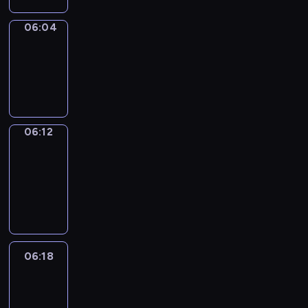
06:04
Simple
Phrases
06:04
-
06:12
06:12
Alfred
&
Wilfred
06:12
-
06:18
06:18
Life
Around
06:18
-