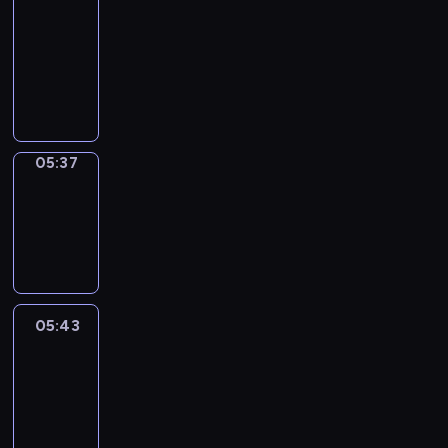
a
Call
05:33
-
05:37
05:37
Coffee
Chat
05:37
-
05:43
05:43
Easy
Talk
05:43
-
06:04