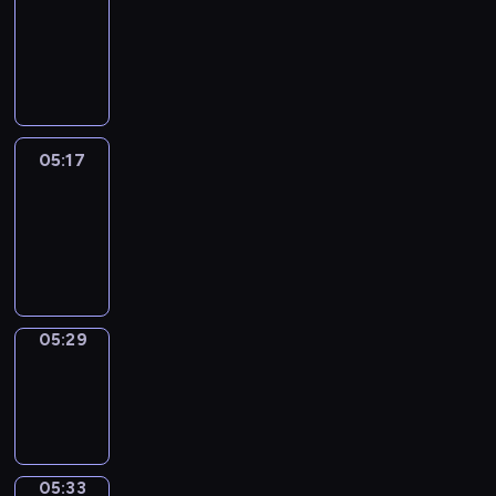
Wilfred
05:11
-
05:17
05:17
Life
Around
05:17
-
05:29
05:29
Sing&Spell
05:29
-
05:33
05:33
Get