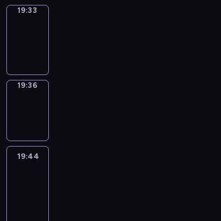
19:33
Irregular
Verbs
19:33
-
19:36
19:36
Wrong&Right
19:36
-
19:44
19:44
Life
Around
19:44
-
20:26