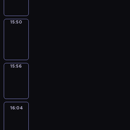
15:50
15:50
Coffee
Chat
15:50
-
15:56
15:56
Wrong&Right
15:56
-
16:04
16:04
Life
Around
16:04
-