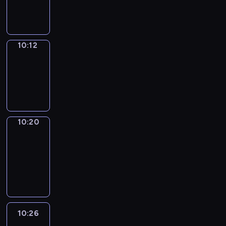
10:12
10:12
Simple
Phrases
10:12
-
10:20
10:20
Alfred
&
Wilfred
10:20
-
10:26
10:26
Life
Around