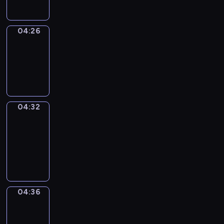
04:26
Irregular
Verbs
04:26
-
04:32
04:32
Get
a
Call
04:32
-
04:36
04:36
Coffee
Chat
04:36