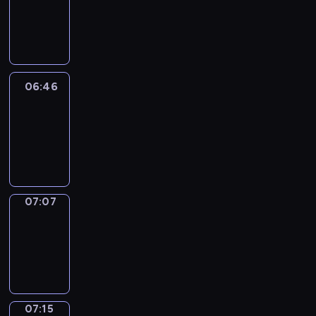
06:40
-
06:46
06:46
Easy
Talk
06:46
-
07:07
07:07
Simple
Phrases
07:07
-
07:15
07:15
Alfred