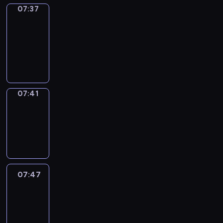
07:37
Get
a
Call
07:37
-
07:41
07:41
Coffee
Chat
07:41
-
07:47
07:47
Easy
Talk
07:47
-
08:08