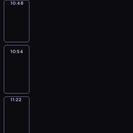
10:48
Coffee
Chat
10:48
-
10:54
10:54
Easy
Talk
10:54
-
11:22
11:22
Simple
Phrases
11:22
-
11:30