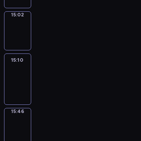
15:02
Wrong&Right
15:02
-
15:10
15:10
Life
Around
15:10
-
15:46
15:46
Get
a
Call
15:46
-