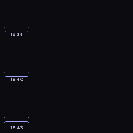
-
18:34
18:34
Irregular
Verbs
18:34
-
18:40
18:40
Coffee
Chat
18:40
-
18:43
18:43
Wrong&Right