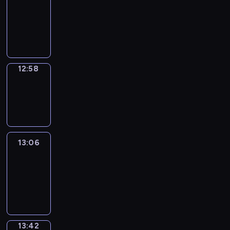
12:52
-
12:58
12:58
Wrong&Right
12:58
-
13:06
13:06
Life
Around
13:06
-
13:42
13:42
Sing&Spell