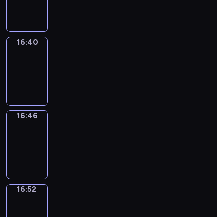
16:40
16:40
Irregular
Verbs
16:40
-
16:46
16:46
Coffee
Chat
16:46
-
16:52
16:52
Wrong&Right
16:52
-