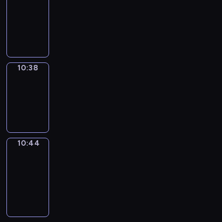
10:26
-
10:38
10:38
Irregular
Verbs
10:38
-
10:44
10:44
Get
a
Call
10:44
-
10:48