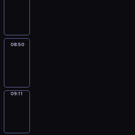
Chat
08:44
-
08:50
08:50
Easy
Talk
08:50
-
09:11
09:11
Simple
Phrases
09:11
-
09:19