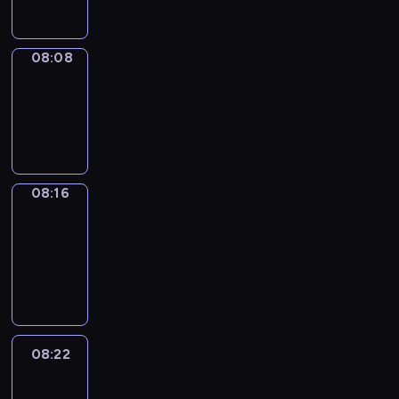
08:08
Simple
Phrases
08:08
-
08:16
08:16
Alfred
&
Wilfred
08:16
-
08:22
08:22
Life
Around
08:22