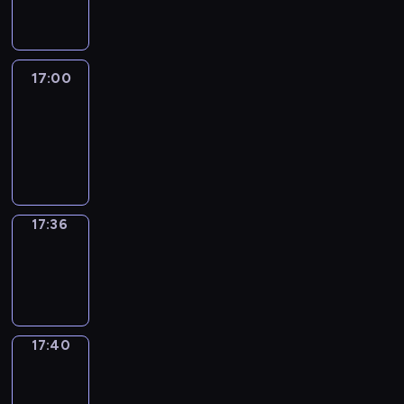
17:00
17:00
Life
Around
17:00
-
17:36
17:36
Sing&Spell
17:36
-
17:40
17:40
Get
a
Call
17:40