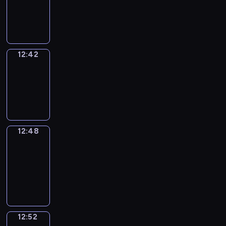
-
12:42
12:42
Irregular
Verbs
12:42
-
12:48
12:48
Get
a
Call
12:48
-
12:52
12:52
Coffee
Chat