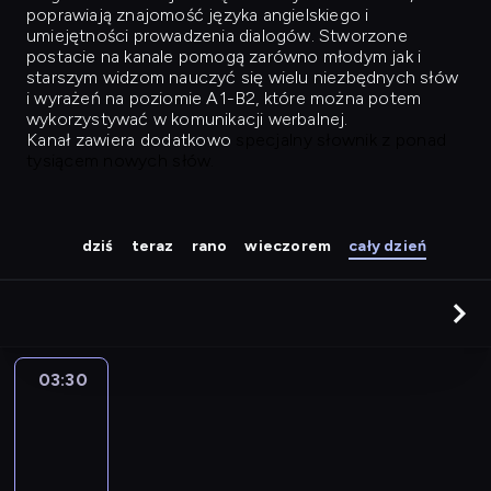
poprawiają znajomość języka angielskiego i
umiejętności prowadzenia dialogów. Stworzone
postacie na kanale pomogą zarówno młodym jak i
starszym widzom nauczyć się wielu niezbędnych słów
i wyrażeń na poziomie A1-B2, które można potem
wykorzystywać w komunikacji werbalnej.
Kanał zawiera dodatkowo
specjalny słownik z ponad
tysiącem nowych słów.
dziś
teraz
rano
wieczorem
cały dzień
03:30
Easy
Talk
03:30
-
04:26