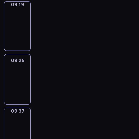
09:19
Alfred
&
Wilfred
09:19
-
09:25
09:25
Life
Around
09:25
-
09:37
09:37
Sing&Spell
09:37
-
09:41