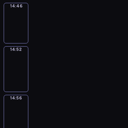
14:46
Irregular
Verbs
14:46
-
14:52
14:52
Get
a
Call
14:52
-
14:56
14:56
Coffee
Chat
14:56
-
15:02