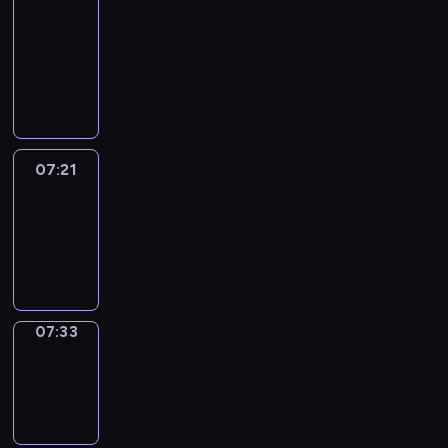
&
Wilfred
07:15
-
07:21
07:21
Life
Around
07:21
-
07:33
07:33
Sing&Spell
07:33
-
07:37