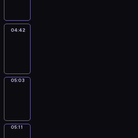
-
04:42
04:42
Easy
Talk
04:42
-
05:03
05:03
Simple
Phrases
05:03
-
05:11
05:11
Alfred
&