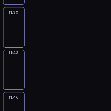
11:30
Life
Around
11:30
-
11:42
11:42
Get
a
Call
11:42
-
11:46
11:46
Easy
Talk
11:46