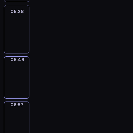
06:28
Easy
Talk
06:28
-
06:49
06:49
Simple
Phrases
06:49
-
06:57
06:57
Alfred
&
Wilfred
06:57
-