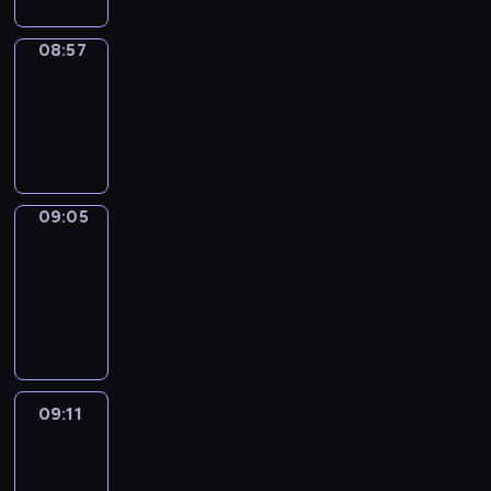
08:57
Simple
Phrases
08:57
-
09:05
09:05
Alfred
&
Wilfred
09:05
-
09:11
09:11
Life
Around
09:11
-