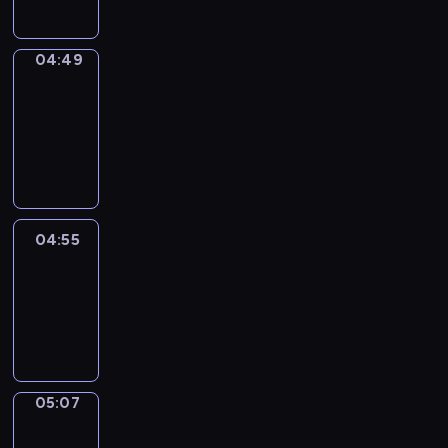
04:49
Alfred
&
Wilfred
04:49
-
04:55
04:55
Life
Around
04:55
-
05:07
05:07
Irregular
Verbs
05:07