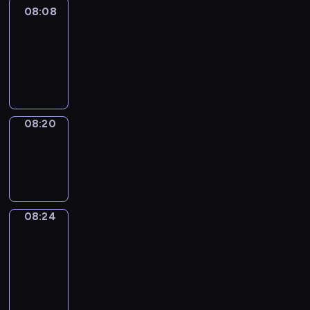
08:08
Life
Around
08:08
-
08:20
08:20
Sing&Spell
08:20
-
08:24
08:24
Get
a
Call
08:24
-
08:28