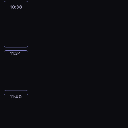
10:38
Easy
Talk
10:38
-
11:34
11:34
Irregular
Verbs
11:34
-
11:40
11:40
Get
a
Call
11:40
-
11:44