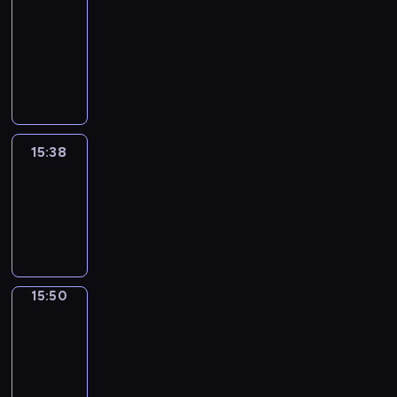
&
Wilfred
15:32
-
15:38
15:38
Life
Around
15:38
-
15:50
15:50
Irregular
Verbs
15:50
-
15:56