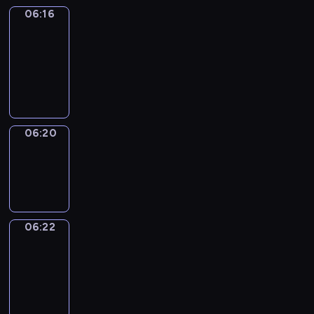
06:16
Get
a
Call
06:16
-
06:20
06:20
Wrong&Right
06:20
-
06:22
06:22
Coffee
Chat
06:22
-
06:28