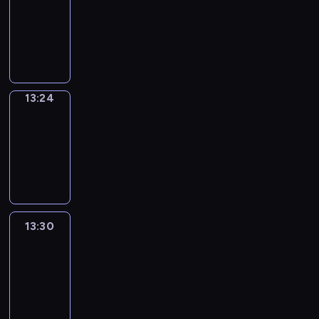
Phrases
13:16
-
13:24
13:24
Alfred
&
Wilfred
13:24
-
13:30
13:30
Life
Around
13:30
-
13:42