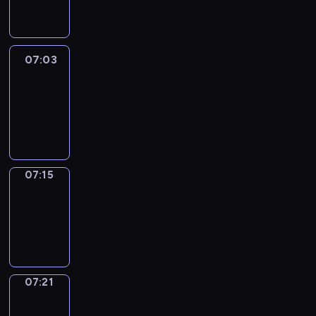
07:03
07:03
Life
Around
07:03
-
07:15
07:15
Irregular
Verbs
07:15
-
07:21
07:21
Get
a
Call