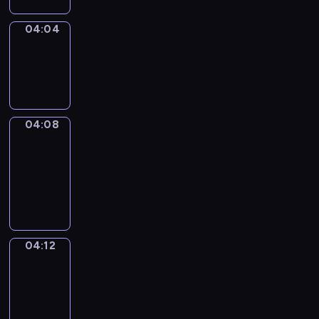
04:04
Sing&Spell
04:04
-
04:08
04:08
Get
a
Call
04:08
-
04:12
04:12
Wrong&Right
04:12
-
04:14