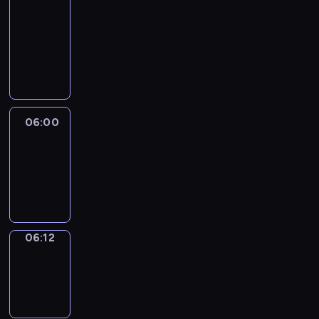
&
Wilfred
05:54
-
06:00
06:00
Life
Around
06:00
-
06:12
06:12
Sing&Spell
06:12
-
06:16