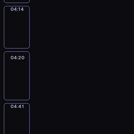
04:14
Coffee
Chat
04:14
-
04:20
04:20
Easy
Talk
04:20
-
04:41
04:41
Simple
Phrases
04:41
-
04:49