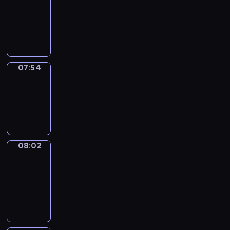
07:33
-
07:54
07:54
Simple
Phrases
07:54
-
08:02
08:02
Alfred
&
Wilfred
08:02
-
08:08