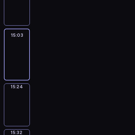
-
15:03
15:03
Easy
Talk
15:03
-
15:24
15:24
Simple
Phrases
15:24
-
15:32
15:32
Alfred