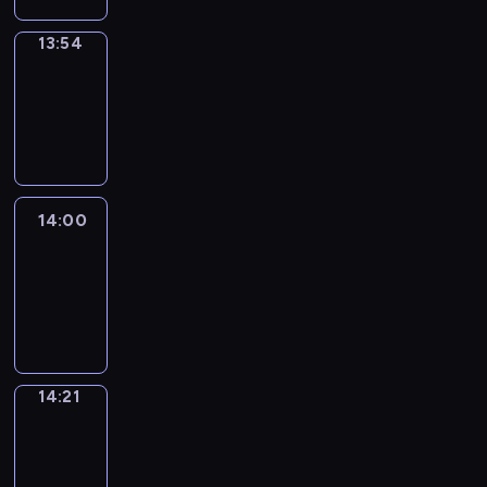
13:54
Coffee
Chat
13:54
-
14:00
14:00
Easy
Talk
14:00
-
14:21
14:21
Simple
Phrases
14:21
-