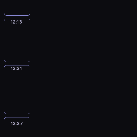
12:13
Simple
Phrases
12:13
-
12:21
12:21
Alfred
&
Wilfred
12:21
-
12:27
12:27
Life
Around