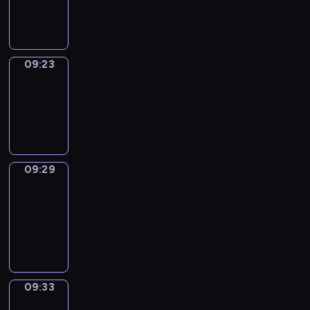
09:23
09:23
Irregular
Verbs
09:23
-
09:29
09:29
Get
a
Call
09:29
-
09:33
09:33
Wrong&Right
09:33