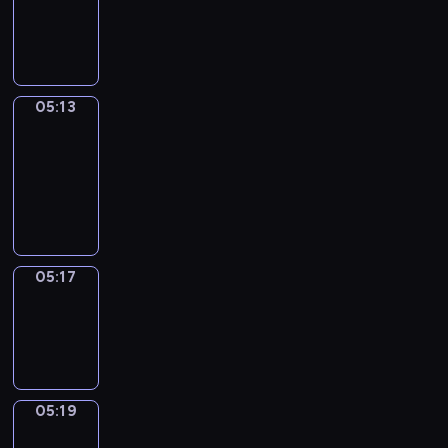
-
05:13
05:13
Get
a
Call
05:13
-
05:17
05:17
Wrong&Right
05:17
-
05:19
05:19
Coffee
Chat