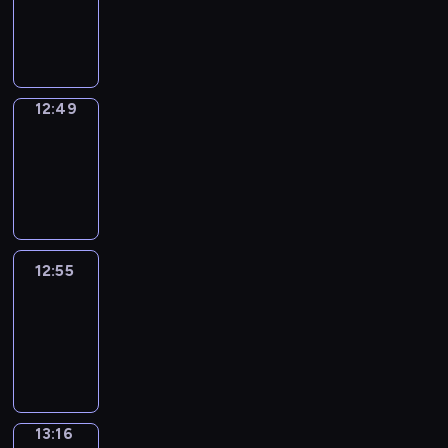
12:47
-
12:49
12:49
Coffee
Chat
12:49
-
12:55
12:55
Easy
Talk
12:55
-
13:16
13:16
Simple