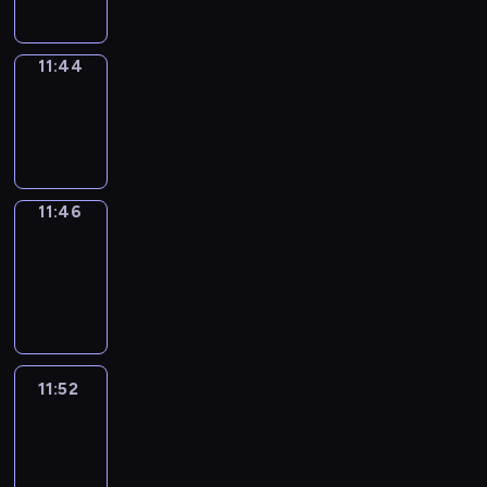
11:44
Wrong&Right
11:44
-
11:46
11:46
Coffee
Chat
11:46
-
11:52
11:52
Easy
Talk
11:52
-
12:13