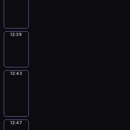
12:27
-
12:39
12:39
Sing&Spell
12:39
-
12:43
12:43
Get
a
Call
12:43
-
12:47
12:47
Wrong&Right