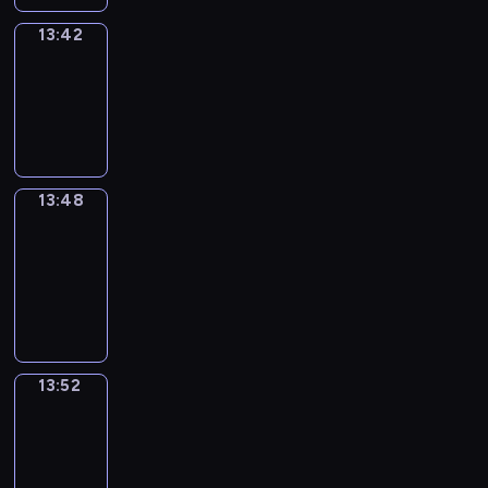
13:42
Irregular
Verbs
13:42
-
13:48
13:48
Get
a
Call
13:48
-
13:52
13:52
Wrong&Right
13:52
-
13:54