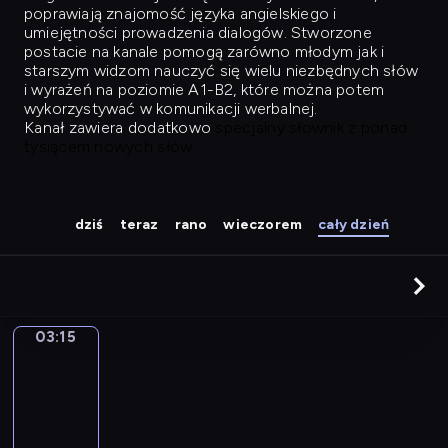
poprawiają znajomość języka angielskiego i
umiejętności prowadzenia dialogów. Stworzone
postacie na kanale pomogą zarówno młodym jak i
starszym widzom nauczyć się wielu niezbędnych słów
i wyrażeń na poziomie A1-B2, które można potem
wykorzystywać w komunikacji werbalnej.
Kanał zawiera dodatkowo
specjalny słownik z ponad
tysiącem nowych słów.
dziś
teraz
rano
wieczorem
cały dzień
03:15
Easy
Talk
03:15
-
04:04