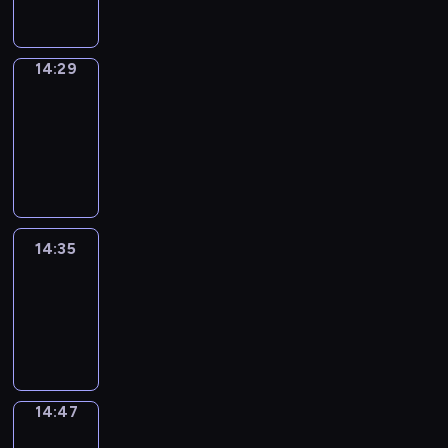
14:29
14:29
Alfred
&
Wilfred
14:29
-
14:35
14:35
Life
Around
14:35
-
14:47
14:47
Sing&Spell
14:47