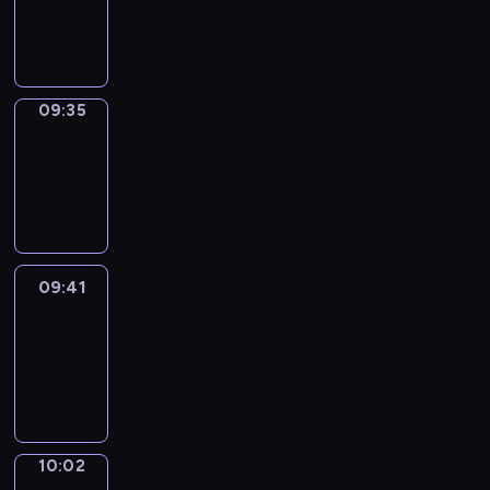
-
09:35
09:35
Coffee
Chat
09:35
-
09:41
09:41
Easy
Talk
09:41
-
10:02
10:02
Simple
Phrases