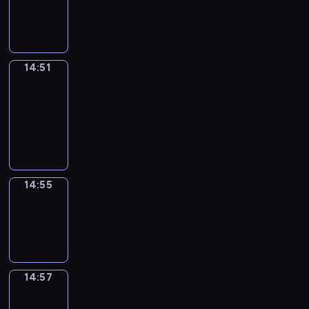
-
14:51
14:51
Get
a
Call
14:51
-
14:55
14:55
Wrong&Right
14:55
-
14:57
14:57
Coffee
Chat
14:57