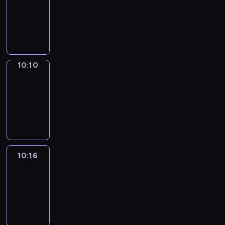
10:02
-
10:10
10:10
Alfred
&
Wilfred
10:10
-
10:16
10:16
Life
Around
10:16
-
10:28