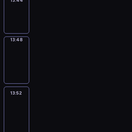
13:44
Sing&Spell
13:44
-
13:48
13:48
Get
a
Call
13:48
-
13:52
13:52
Easy
Talk
13:52
-
14:48