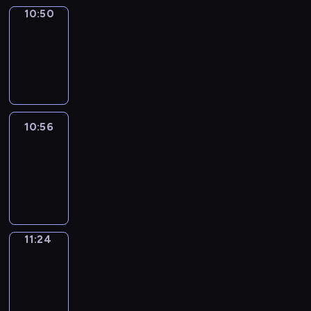
10:50
Coffee
Chat
10:50
-
10:56
10:56
Easy
Talk
10:56
-
11:24
11:24
Simple
Phrases
11:24
-
11:32