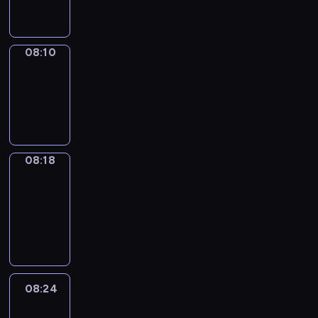
08:10
08:10
Simple
Phrases
08:10
-
08:18
08:18
Alfred
&
Wilfred
08:18
-
08:24
08:24
Life
Around