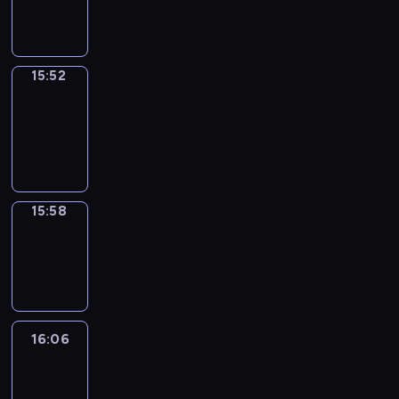
15:52
15:52
Coffee
Chat
15:52
-
15:58
15:58
Wrong&Right
15:58
-
16:06
16:06
Life
Around
16:06