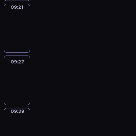
09:21
Alfred
&
Wilfred
09:21
-
09:27
09:27
Life
Around
09:27
-
09:39
09:39
Sing&Spell
09:39
-
09:43