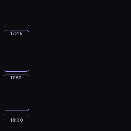
17:42
-
17:46
17:46
Coffee
Chat
17:46
-
17:52
17:52
Wrong&Right
17:52
-
18:00
18:00
Life
Around