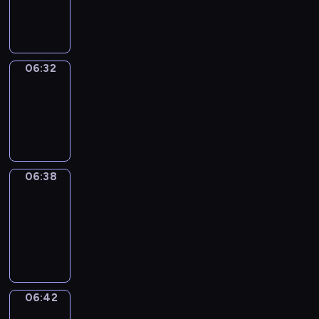
-
06:32
06:32
Irregular
Verbs
06:32
-
06:38
06:38
Get
a
Call
06:38
-
06:42
06:42
Coffee
Chat