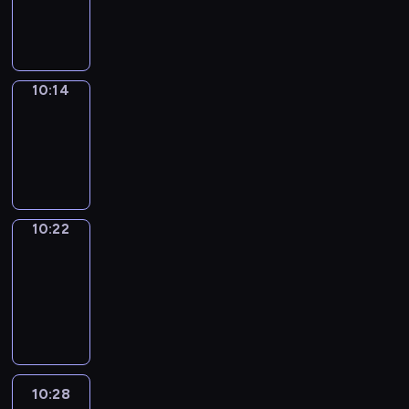
-
10:14
10:14
Simple
Phrases
10:14
-
10:22
10:22
Alfred
&
Wilfred
10:22
-
10:28
10:28
Life