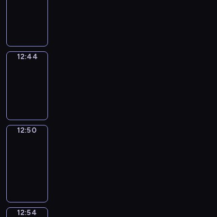
-
12:44
12:44
Irregular
Verbs
12:44
-
12:50
12:50
Get
a
Call
12:50
-
12:54
12:54
Coffee