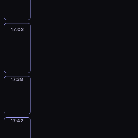
-
17:02
17:02
Life
Around
17:02
-
17:38
17:38
Sing&Spell
17:38
-
17:42
17:42
Get
a
Call