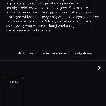
poprawiają znajomość języka angielskiego i
umiejętności prowadzenia dialogów. Stworzone
postacie na kanale pomogą zarówno młodym jak i
starszym widzom nauczyć się wielu niezbędnych słów
i wyrażeń na poziomie A1-B2, które można potem
wykorzystywać w komunikacji werbalnej.
Kanał zawiera dodatkowo
specjalny słownik z ponad
tysiącem nowych słów.
dziś
teraz
rano
wieczorem
cały dzień
03:32
Easy
Talk
03:32
-
04:28