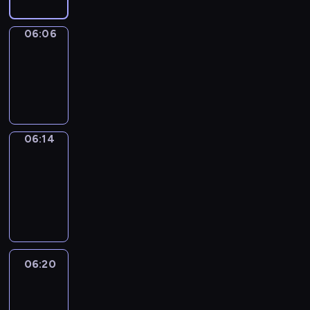
06:06
Simple
Phrases
06:06
-
06:14
06:14
Alfred
&
Wilfred
06:14
-
06:20
06:20
Life
Around
06:20