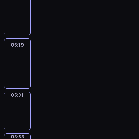
Wilfred
05:13
-
05:19
05:19
Life
Around
05:19
-
05:31
05:31
Sing&Spell
05:31
-
05:35
05:35
Get