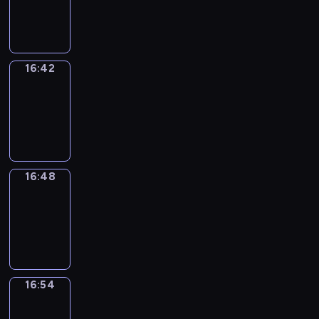
-
16:42
16:42
Irregular
Verbs
16:42
-
16:48
16:48
Coffee
Chat
16:48
-
16:54
16:54
Wrong&Right
16:54