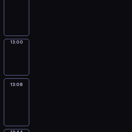
Chat
12:54
-
13:00
13:00
Wrong&Right
13:00
-
13:08
13:08
Life
Around
13:08
-
13:44