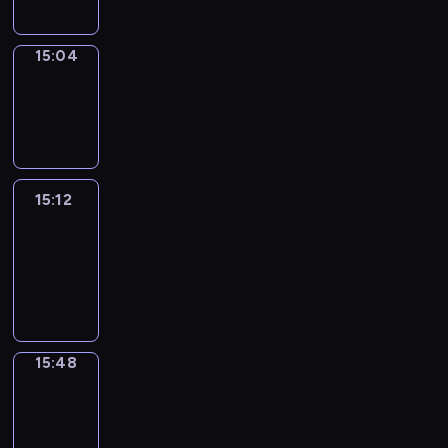
15:04
Wrong&Right
15:04
-
15:12
15:12
Life
Around
15:12
-
15:48
15:48
Get
a
Call
15:48
-