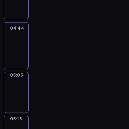
-
04:44
04:44
Easy
Talk
04:44
-
05:05
05:05
Simple
Phrases
05:05
-
05:13
05:13
Alfred
&