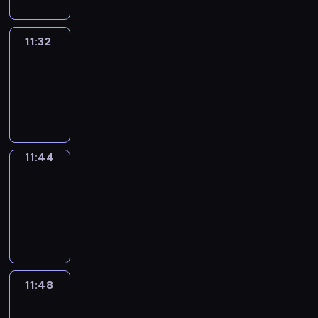
11:32
Life
Around
11:32
-
11:44
11:44
Get
a
Call
11:44
-
11:48
11:48
Easy
Talk
11:48