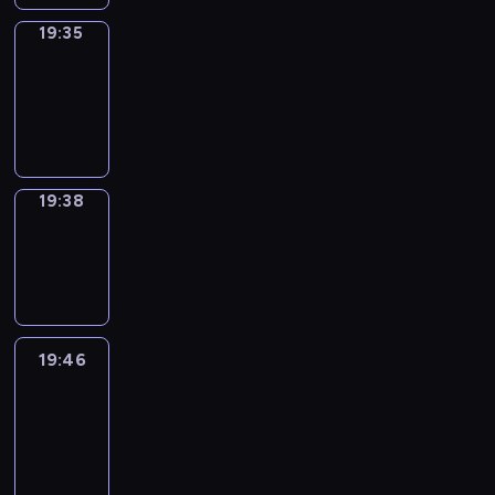
19:35
Irregular
Verbs
19:35
-
19:38
19:38
Wrong&Right
19:38
-
19:46
19:46
Life
Around
19:46
-
20:28