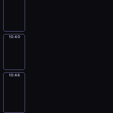
Around
10:28
-
10:40
10:40
Irregular
Verbs
10:40
-
10:46
10:46
Get
a
Call
10:46
-
10:50