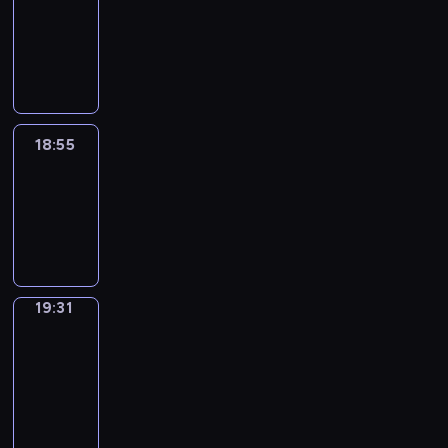
18:45
-
18:55
18:55
Life
Around
18:55
-
19:31
19:31
Get
a
Call
19:31
-
19:35