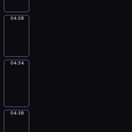
04:28
Irregular
Verbs
04:28
-
04:34
04:34
Get
a
Call
04:34
-
04:38
04:38
Coffee
Chat
04:38