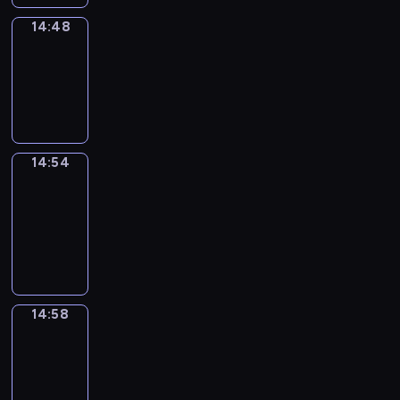
14:48
Irregular
Verbs
14:48
-
14:54
14:54
Get
a
Call
14:54
-
14:58
14:58
Coffee
Chat
14:58
-
15:04