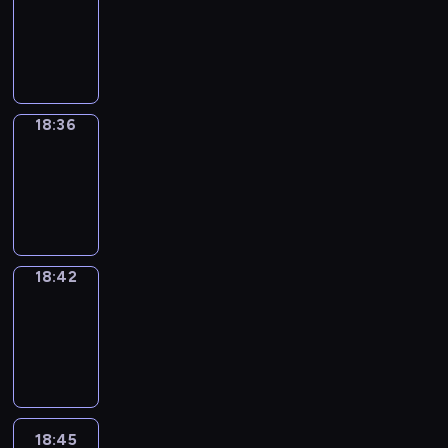
18:00
-
18:36
18:36
Irregular
Verbs
18:36
-
18:42
18:42
Coffee
Chat
18:42
-
18:45
18:45
Wrong&Right