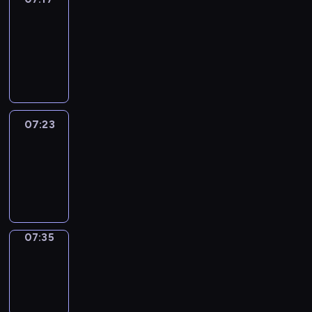
&
Wilfred
07:17
-
07:23
07:23
Life
Around
07:23
-
07:35
07:35
Sing&Spell
07:35
-
07:39