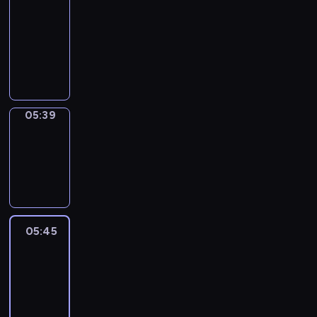
a
Call
05:35
-
05:39
05:39
Coffee
Chat
05:39
-
05:45
05:45
Easy
Talk
05:45
-
06:06