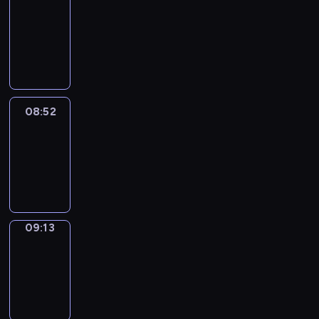
Chat
08:46
-
08:52
08:52
Easy
Talk
08:52
-
09:13
09:13
Simple
Phrases
09:13
-
09:21