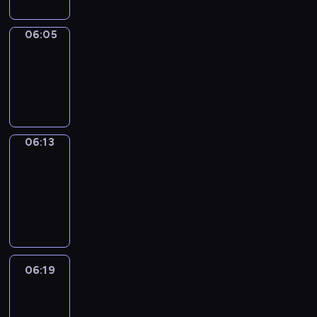
06:05
Simple
Phrases
06:05
-
06:13
06:13
Alfred
&
Wilfred
06:13
-
06:19
06:19
Life
Around
06:19