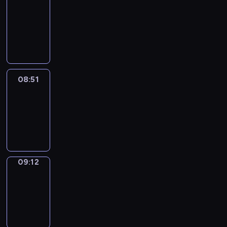
Chat
08:45
-
08:51
08:51
Easy
Talk
08:51
-
09:12
09:12
Simple
Phrases
09:12
-
09:20