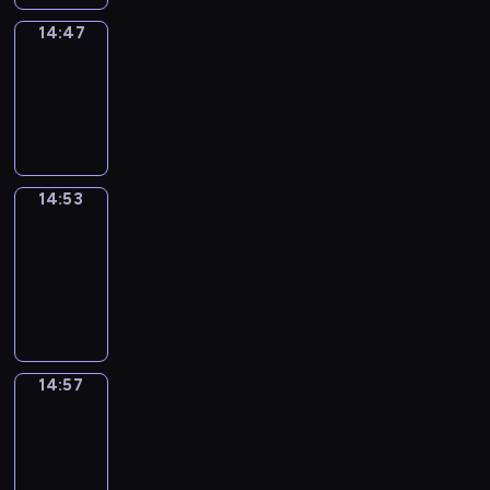
14:47
Irregular
Verbs
14:47
-
14:53
14:53
Get
a
Call
14:53
-
14:57
14:57
Coffee
Chat
14:57
-
15:03