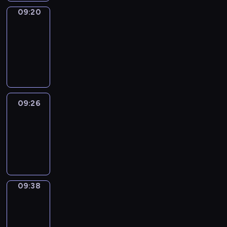
09:20
Alfred
&
Wilfred
09:20
-
09:26
09:26
Life
Around
09:26
-
09:38
09:38
Sing&Spell
09:38
-
09:42