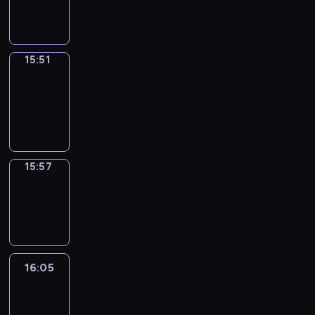
15:51
15:51
Coffee
Chat
15:51
-
15:57
15:57
Wrong&Right
15:57
-
16:05
16:05
Life
Around
16:05