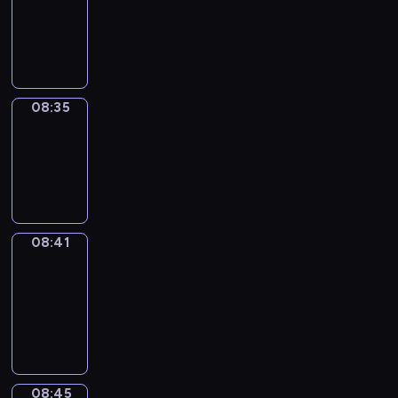
08:23
-
08:35
08:35
Irregular
Verbs
08:35
-
08:41
08:41
Get
a
Call
08:41
-
08:45
08:45
Coffee