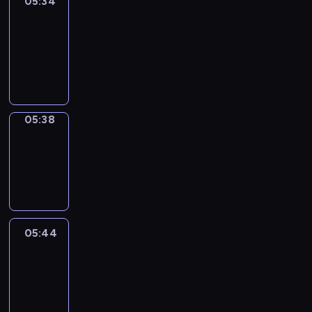
05:34
Get
a
Call
05:34
-
05:38
05:38
Coffee
Chat
05:38
-
05:44
05:44
Easy
Talk
05:44
-
06:05