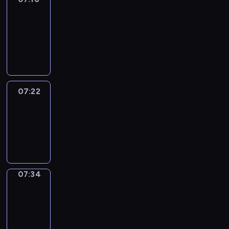
&
Wilfred
07:16
-
07:22
07:22
Life
Around
07:22
-
07:34
07:34
Sing&Spell
07:34
-
07:38