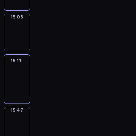
15:03
Wrong&Right
15:03
-
15:11
15:11
Life
Around
15:11
-
15:47
15:47
Get
a
Call
15:47
-