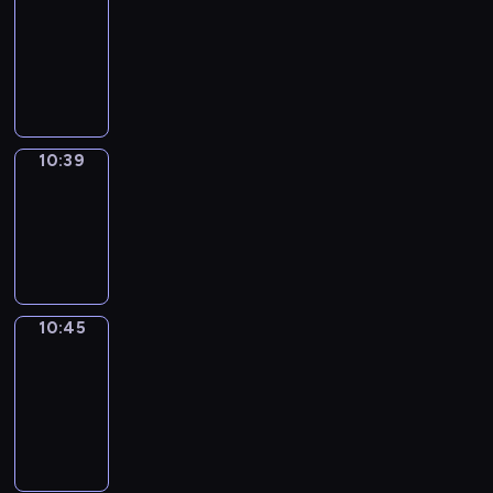
Around
10:27
-
10:39
10:39
Irregular
Verbs
10:39
-
10:45
10:45
Get
a
Call
10:45
-
10:49