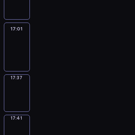
-
17:01
17:01
Life
Around
17:01
-
17:37
17:37
Sing&Spell
17:37
-
17:41
17:41
Get
a
Call