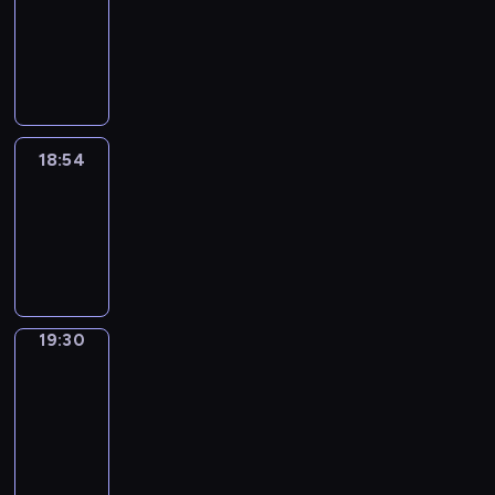
18:44
-
18:54
18:54
Life
Around
18:54
-
19:30
19:30
Get
a
Call
19:30
-
19:34