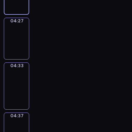
04:27
Irregular
Verbs
04:27
-
04:33
04:33
Get
a
Call
04:33
-
04:37
04:37
Coffee
Chat
04:37