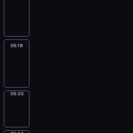
Wilfred
05:12
-
05:18
05:18
Life
Around
05:18
-
05:30
05:30
Sing&Spell
05:30
-
05:34