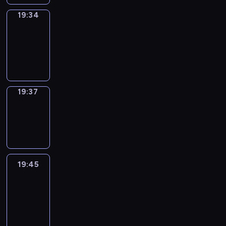
19:34
Irregular
Verbs
19:34
-
19:37
19:37
Wrong&Right
19:37
-
19:45
19:45
Life
Around
19:45
-
20:27