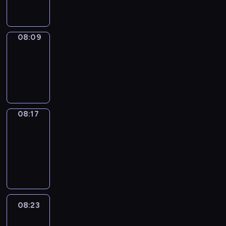
08:09
08:09
Simple
Phrases
08:09
-
08:17
08:17
Alfred
&
Wilfred
08:17
-
08:23
08:23
Life
Around