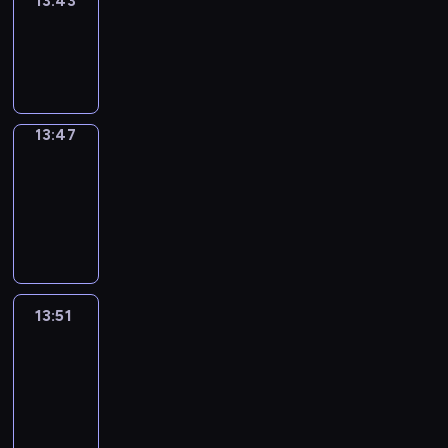
13:43
Sing&Spell
13:43
-
13:47
13:47
Get
a
Call
13:47
-
13:51
13:51
Easy
Talk
13:51
-
14:47