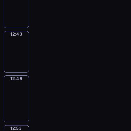
-
12:43
12:43
Irregular
Verbs
12:43
-
12:49
12:49
Get
a
Call
12:49
-
12:53
12:53
Coffee