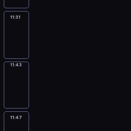
11:31
Life
Around
11:31
-
11:43
11:43
Get
a
Call
11:43
-
11:47
11:47
Easy
Talk
11:47