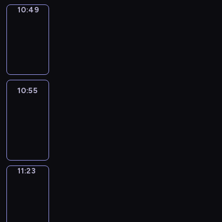
10:49
Coffee
Chat
10:49
-
10:55
10:55
Easy
Talk
10:55
-
11:23
11:23
Simple
Phrases
11:23
-
11:31