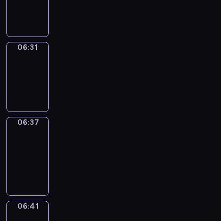
-
06:31
06:31
Irregular
Verbs
06:31
-
06:37
06:37
Get
a
Call
06:37
-
06:41
06:41
Coffee
Chat