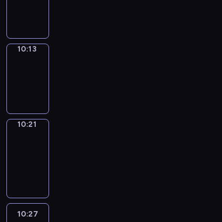
-
10:13
10:13
Simple
Phrases
10:13
-
10:21
10:21
Alfred
&
Wilfred
10:21
-
10:27
10:27
Life