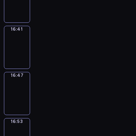
-
16:41
16:41
Irregular
Verbs
16:41
-
16:47
16:47
Coffee
Chat
16:47
-
16:53
16:53
Wrong&Right
16:53