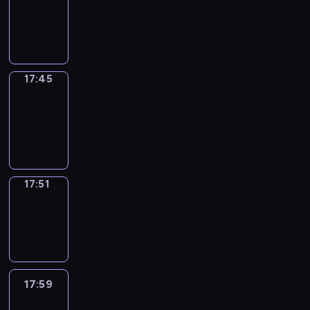
17:41
-
17:45
17:45
Coffee
Chat
17:45
-
17:51
17:51
Wrong&Right
17:51
-
17:59
17:59
Life
Around