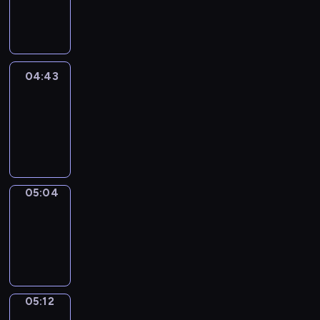
-
04:43
04:43
Easy
Talk
04:43
-
05:04
05:04
Simple
Phrases
05:04
-
05:12
05:12
Alfred
&