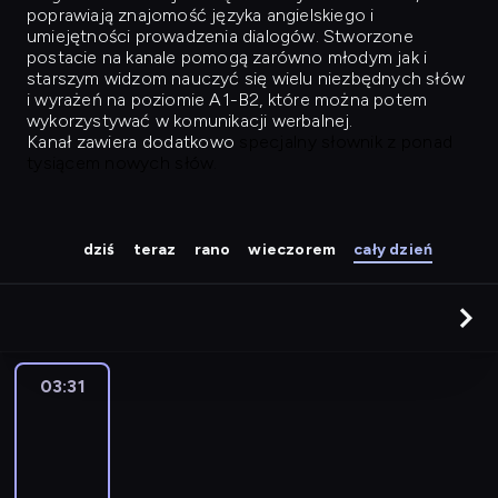
poprawiają znajomość języka angielskiego i
umiejętności prowadzenia dialogów. Stworzone
postacie na kanale pomogą zarówno młodym jak i
starszym widzom nauczyć się wielu niezbędnych słów
i wyrażeń na poziomie A1-B2, które można potem
wykorzystywać w komunikacji werbalnej.
Kanał zawiera dodatkowo
specjalny słownik z ponad
tysiącem nowych słów.
dziś
teraz
rano
wieczorem
cały dzień
03:31
Easy
Talk
03:31
-
04:27