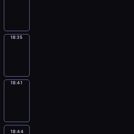
17:59
-
18:35
18:35
Irregular
Verbs
18:35
-
18:41
18:41
Coffee
Chat
18:41
-
18:44
18:44
Wrong&Right