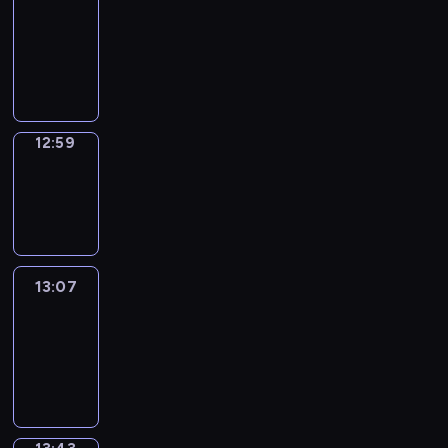
Chat
12:53
-
12:59
12:59
Wrong&Right
12:59
-
13:07
13:07
Life
Around
13:07
-
13:43