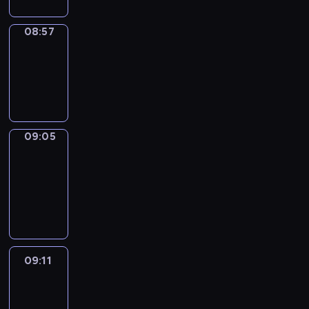
08:57
Simple
Phrases
08:57
-
09:05
09:05
Alfred
&
Wilfred
09:05
-
09:11
09:11
Life
Around
09:11
-