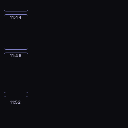
11:44
Wrong&Right
11:44
-
11:46
11:46
Coffee
Chat
11:46
-
11:52
11:52
Easy
Talk
11:52
-
12:13