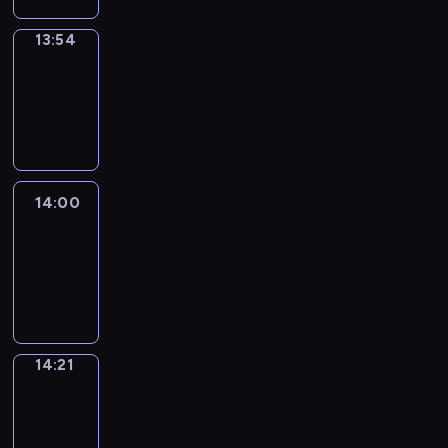
13:54
Coffee
Chat
13:54
-
14:00
14:00
Easy
Talk
14:00
-
14:21
14:21
Simple
Phrases
14:21
-