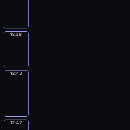
12:27
-
12:39
12:39
Sing&Spell
12:39
-
12:43
12:43
Get
a
Call
12:43
-
12:47
12:47
Wrong&Right