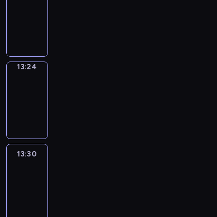
Phrases
13:16
-
13:24
13:24
Alfred
&
Wilfred
13:24
-
13:30
13:30
Life
Around
13:30
-
13:42