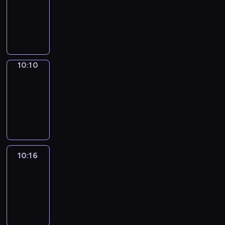
10:02
-
10:10
10:10
Alfred
&
Wilfred
10:10
-
10:16
10:16
Life
Around
10:16
-
10:28