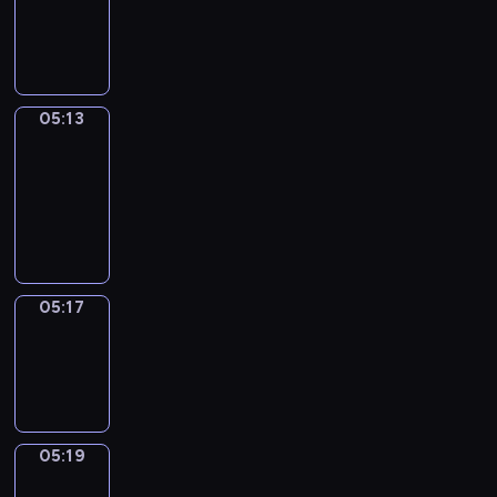
-
05:13
05:13
Get
a
Call
05:13
-
05:17
05:17
Wrong&Right
05:17
-
05:19
05:19
Coffee
Chat