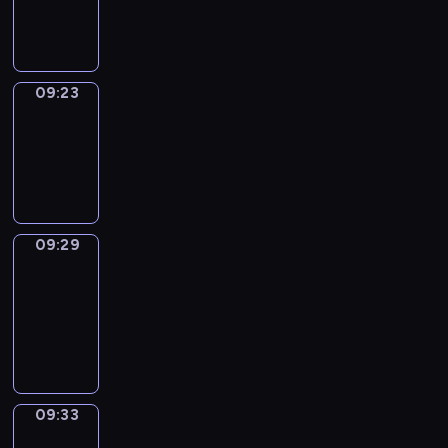
09:23
09:23
Irregular
Verbs
09:23
-
09:29
09:29
Get
a
Call
09:29
-
09:33
09:33
Wrong&Right
09:33