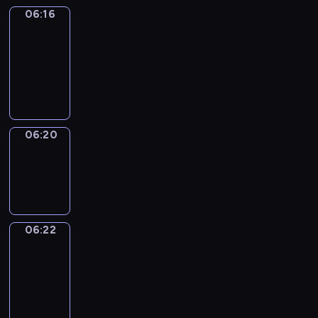
06:16
Get
a
Call
06:16
-
06:20
06:20
Wrong&Right
06:20
-
06:22
06:22
Coffee
Chat
06:22
-
06:28