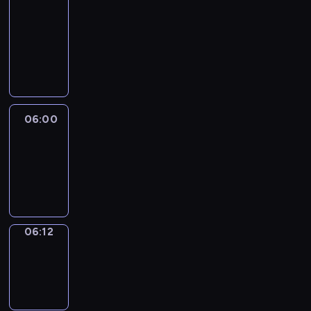
&
Wilfred
05:54
-
06:00
06:00
Life
Around
06:00
-
06:12
06:12
Sing&Spell
06:12
-
06:16