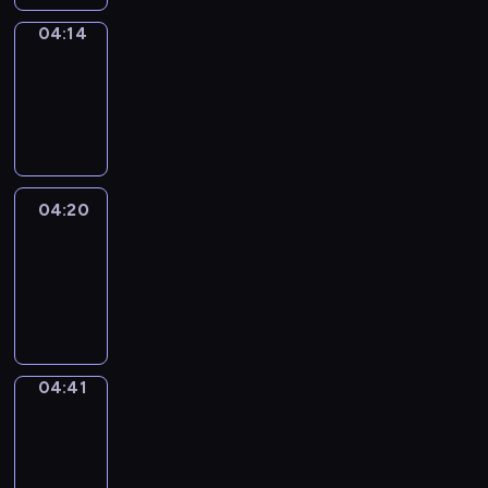
04:14
Coffee
Chat
04:14
-
04:20
04:20
Easy
Talk
04:20
-
04:41
04:41
Simple
Phrases
04:41
-
04:49