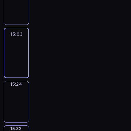
-
15:03
15:03
Easy
Talk
15:03
-
15:24
15:24
Simple
Phrases
15:24
-
15:32
15:32
Alfred