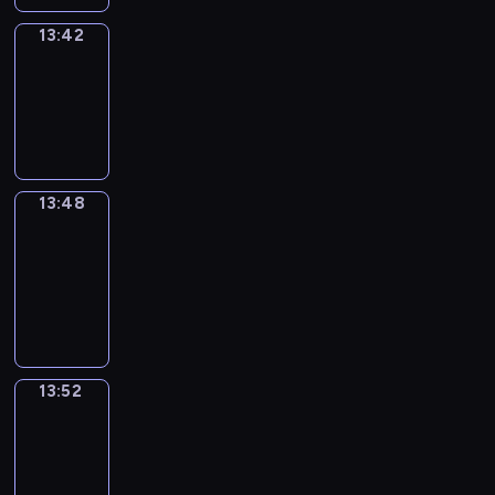
13:42
Irregular
Verbs
13:42
-
13:48
13:48
Get
a
Call
13:48
-
13:52
13:52
Wrong&Right
13:52
-
13:54