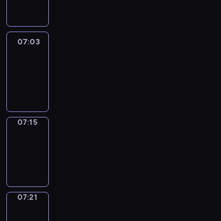
07:03
07:03
Life
Around
07:03
-
07:15
07:15
Irregular
Verbs
07:15
-
07:21
07:21
Get
a
Call