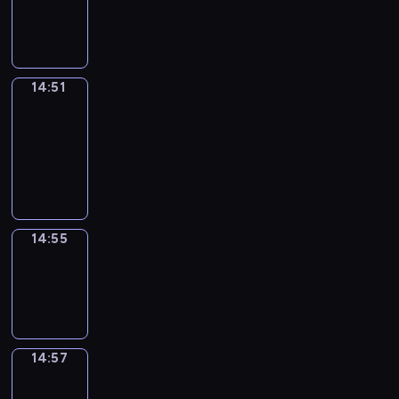
-
14:51
14:51
Get
a
Call
14:51
-
14:55
14:55
Wrong&Right
14:55
-
14:57
14:57
Coffee
Chat
14:57