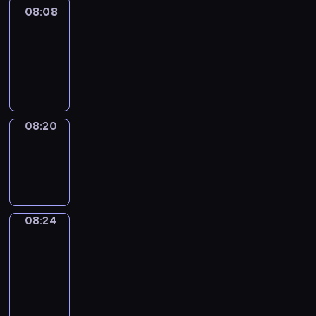
08:08
Life
Around
08:08
-
08:20
08:20
Sing&Spell
08:20
-
08:24
08:24
Get
a
Call
08:24
-
08:28