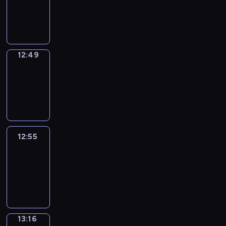
12:47
-
12:49
12:49
Coffee
Chat
12:49
-
12:55
12:55
Easy
Talk
12:55
-
13:16
13:16
Simple