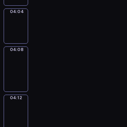
04:04
Sing&Spell
04:04
-
04:08
04:08
Get
a
Call
04:08
-
04:12
04:12
Wrong&Right
04:12
-
04:14