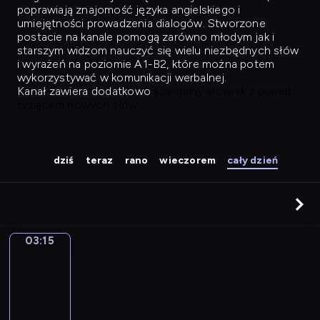
poprawiają znajomość języka angielskiego i
umiejętności prowadzenia dialogów. Stworzone
postacie na kanale pomogą zarówno młodym jak i
starszym widzom nauczyć się wielu niezbędnych słów
i wyrażeń na poziomie A1-B2, które można potem
wykorzystywać w komunikacji werbalnej.
Kanał zawiera dodatkowo
specjalny słownik z ponad
tysiącem nowych słów.
dziś
teraz
rano
wieczorem
cały dzień
03:15
Easy
Talk
03:15
-
04:04