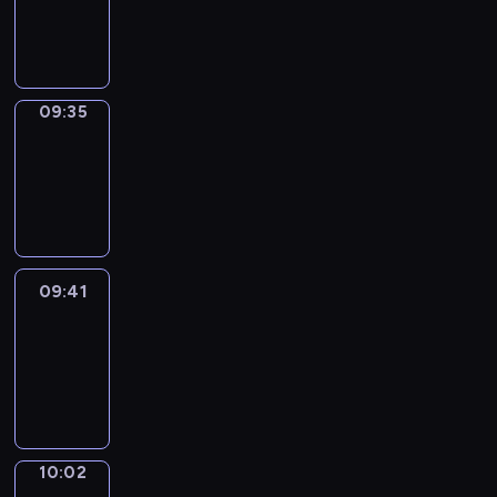
-
09:35
09:35
Coffee
Chat
09:35
-
09:41
09:41
Easy
Talk
09:41
-
10:02
10:02
Simple
Phrases