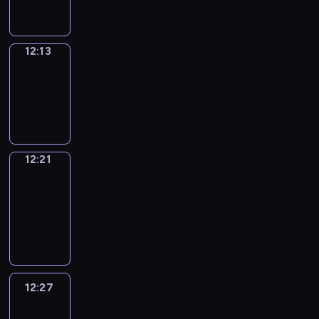
12:13
Simple
Phrases
12:13
-
12:21
12:21
Alfred
&
Wilfred
12:21
-
12:27
12:27
Life
Around