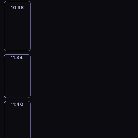
10:38
Easy
Talk
10:38
-
11:34
11:34
Irregular
Verbs
11:34
-
11:40
11:40
Get
a
Call
11:40
-
11:44