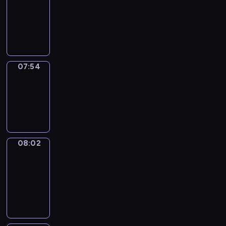
07:33
-
07:54
07:54
Simple
Phrases
07:54
-
08:02
08:02
Alfred
&
Wilfred
08:02
-
08:08