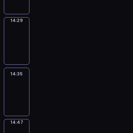
14:29
14:29
Alfred
&
Wilfred
14:29
-
14:35
14:35
Life
Around
14:35
-
14:47
14:47
Sing&Spell
14:47