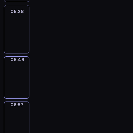
06:28
Easy
Talk
06:28
-
06:49
06:49
Simple
Phrases
06:49
-
06:57
06:57
Alfred
&
Wilfred
06:57
-