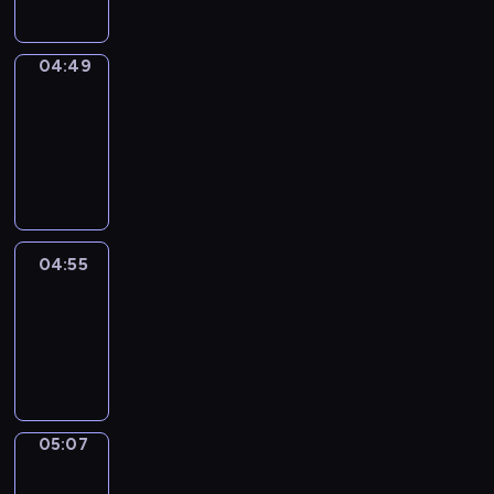
04:49
Alfred
&
Wilfred
04:49
-
04:55
04:55
Life
Around
04:55
-
05:07
05:07
Irregular
Verbs
05:07