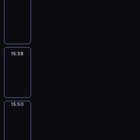
&
Wilfred
15:32
-
15:38
15:38
Life
Around
15:38
-
15:50
15:50
Irregular
Verbs
15:50
-
15:56