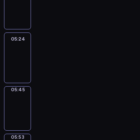
05:18
-
05:24
05:24
Easy
Talk
05:24
-
05:45
05:45
Simple
Phrases
05:45
-
05:53
05:53
Alfred