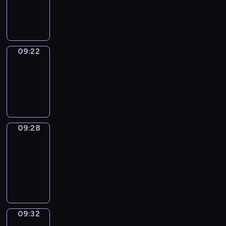
-
09:22
09:22
Irregular
Verbs
09:22
-
09:28
09:28
Get
a
Call
09:28
-
09:32
09:32
Wrong&Right