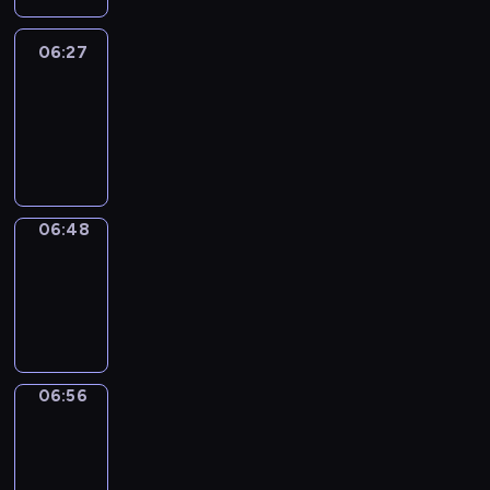
06:27
Easy
Talk
06:27
-
06:48
06:48
Simple
Phrases
06:48
-
06:56
06:56
Alfred
&
Wilfred
06:56
-