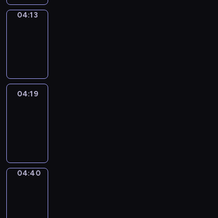
04:13
Coffee
Chat
04:13
-
04:19
04:19
Easy
Talk
04:19
-
04:40
04:40
Simple
Phrases
04:40
-
04:48