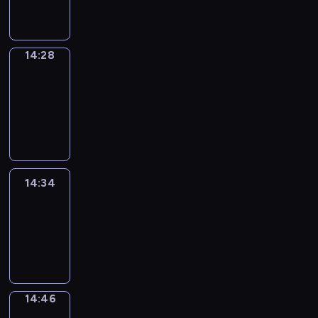
14:28
14:28
Alfred
&
Wilfred
14:28
-
14:34
14:34
Life
Around
14:34
-
14:46
14:46
Sing&Spell
14:46