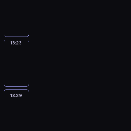
Phrases
13:15
-
13:23
13:23
Alfred
&
Wilfred
13:23
-
13:29
13:29
Life
Around
13:29
-
13:41