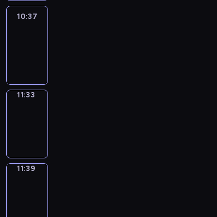
10:37
Easy
Talk
10:37
-
11:33
11:33
Irregular
Verbs
11:33
-
11:39
11:39
Get
a
Call
11:39
-