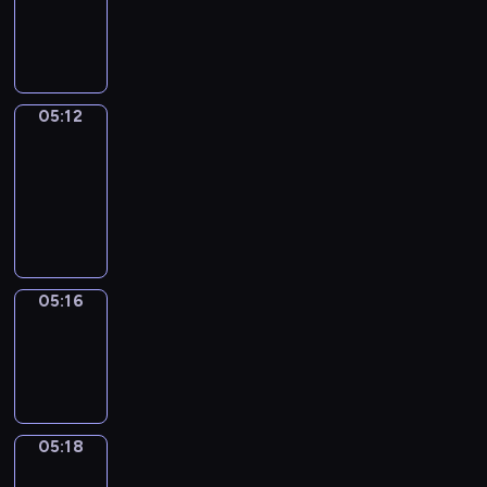
-
05:12
05:12
Get
a
Call
05:12
-
05:16
05:16
Wrong&Right
05:16
-
05:18
05:18
Coffee
Chat