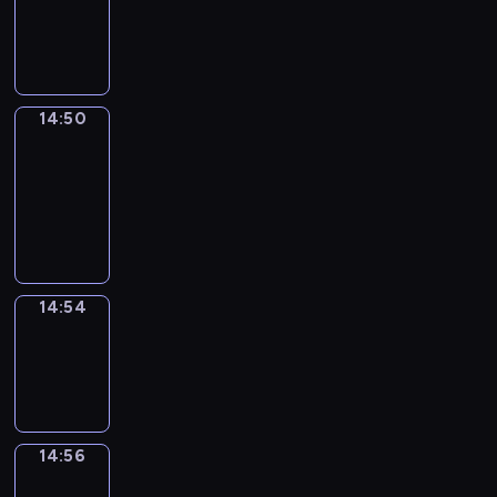
-
14:50
14:50
Get
a
Call
14:50
-
14:54
14:54
Wrong&Right
14:54
-
14:56
14:56
Coffee
Chat