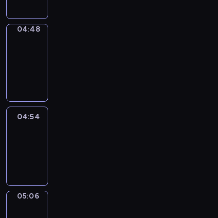
04:48
Alfred
&
Wilfred
04:48
-
04:54
04:54
Life
Around
04:54
-
05:06
05:06
Irregular
Verbs
05:06