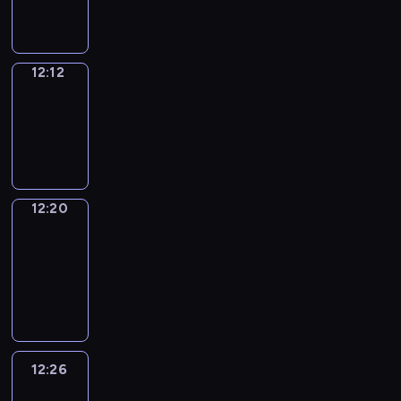
12:12
12:12
Simple
Phrases
12:12
-
12:20
12:20
Alfred
&
Wilfred
12:20
-
12:26
12:26
Life
Around