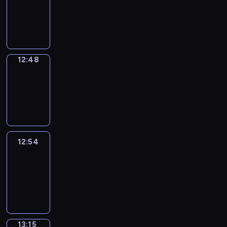
12:46
-
12:48
12:48
Coffee
Chat
12:48
-
12:54
12:54
Easy
Talk
12:54
-
13:15
13:15
Simple