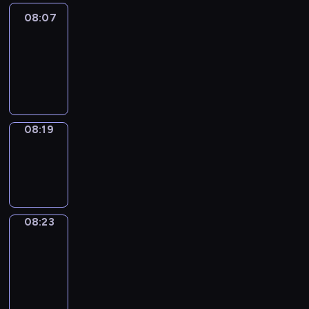
08:07
Life
Around
08:07
-
08:19
08:19
Sing&Spell
08:19
-
08:23
08:23
Get
a
Call
08:23
-
08:27