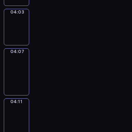
04:03
Sing&Spell
04:03
-
04:07
04:07
Get
a
Call
04:07
-
04:11
04:11
Wrong&Right
04:11
-
04:13