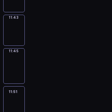
11:43
11:43
Wrong&Right
11:43
-
11:45
11:45
Coffee
Chat
11:45
-
11:51
11:51
Easy
Talk
11:51
-