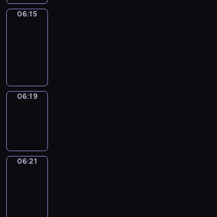
06:15
Get
a
Call
06:15
-
06:19
06:19
Wrong&Right
06:19
-
06:21
06:21
Coffee
Chat
06:21
-
06:27