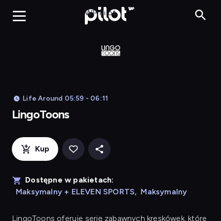
LingoToons, Og
WP Pilot
Life Around 05:59 - 06:11
LingoToons
Kup
Dostępne w pakietach:
Maksymalny + ELEVEN SPORTS
,
Maksymalny
LingoToons
oferuje serię zabawnych kreskówek, które