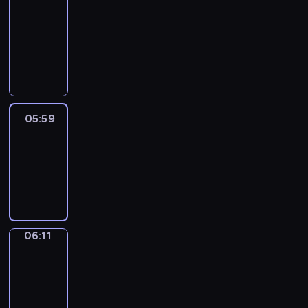
&
Wilfred
05:53
-
05:59
05:59
Life
Around
05:59
-
06:11
06:11
Sing&Spell
06:11
-
06:15