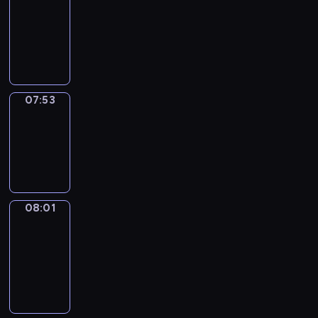
07:32
-
07:53
07:53
Simple
Phrases
07:53
-
08:01
08:01
Alfred
&
Wilfred
08:01
-
08:07