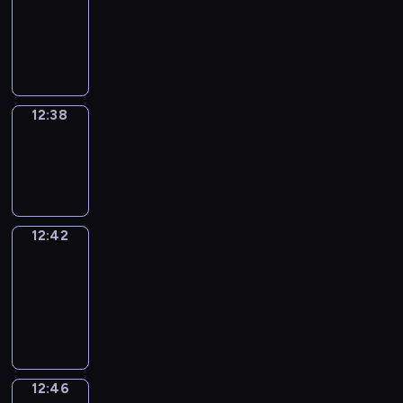
12:26
-
12:38
12:38
Sing&Spell
12:38
-
12:42
12:42
Get
a
Call
12:42
-
12:46
12:46
Wrong&Right