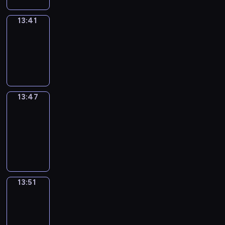
13:41
Irregular
Verbs
13:41
-
13:47
13:47
Get
a
Call
13:47
-
13:51
13:51
Wrong&Right
13:51
-
13:53