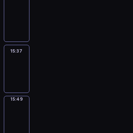
&
Wilfred
15:31
-
15:37
15:37
Life
Around
15:37
-
15:49
15:49
Irregular
Verbs
15:49
-
15:55