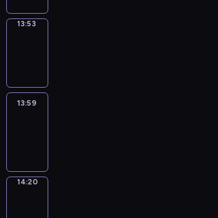
13:53
Coffee
Chat
13:53
-
13:59
13:59
Easy
Talk
13:59
-
14:20
14:20
Simple
Phrases
14:20
-