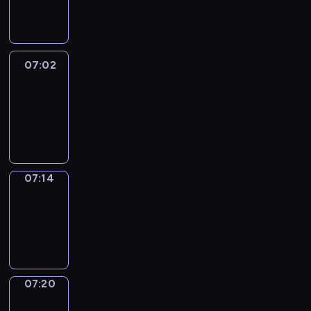
07:02
07:02
Life
Around
07:02
-
07:14
07:14
Irregular
Verbs
07:14
-
07:20
07:20
Get
a
Call