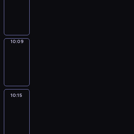
Phrases
10:01
-
10:09
10:09
Alfred
&
Wilfred
10:09
-
10:15
10:15
Life
Around
10:15
-
10:27