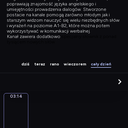
poprawiają znajomość języka angielskiego i
umiejętności prowadzenia dialogów. Stworzone
postacie na kanale pomogą zarówno młodym jak i
starszym widzom nauczyć się wielu niezbędnych słów
i wyrażeń na poziomie A1-B2, które można potem
wykorzystywać w komunikacji werbalnej.
Kanał zawiera dodatkowo
specjalny słownik z ponad
tysiącem nowych słów.
dziś
teraz
rano
wieczorem
cały dzień
03:14
Easy
Talk
03:14
-
04:03