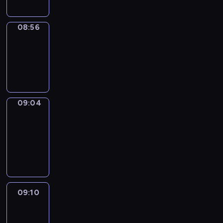
08:56
Simple
Phrases
08:56
-
09:04
09:04
Alfred
&
Wilfred
09:04
-
09:10
09:10
Life
Around
09:10