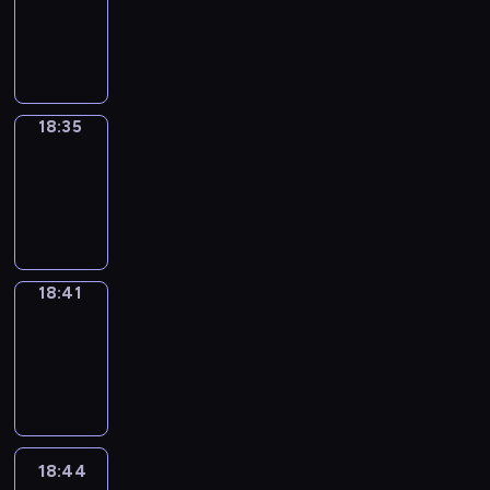
-
18:35
18:35
Irregular
Verbs
18:35
-
18:41
18:41
Coffee
Chat
18:41
-
18:44
18:44
Wrong&Right