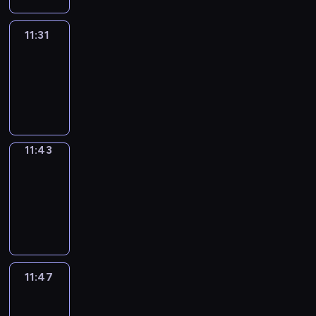
11:31
Life
Around
11:31
-
11:43
11:43
Get
a
Call
11:43
-
11:47
11:47
Easy
Talk
11:47