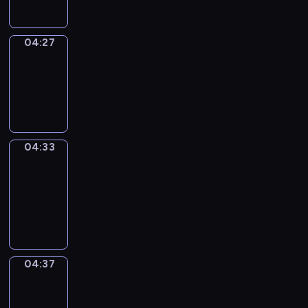
04:27
Irregular
Verbs
04:27
-
04:33
04:33
Get
a
Call
04:33
-
04:37
04:37
Coffee
Chat
04:37