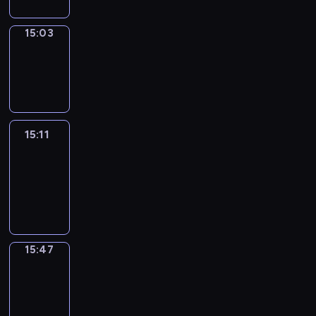
15:03
Wrong&Right
15:03
-
15:11
15:11
Life
Around
15:11
-
15:47
15:47
Get
a
Call
15:47
-