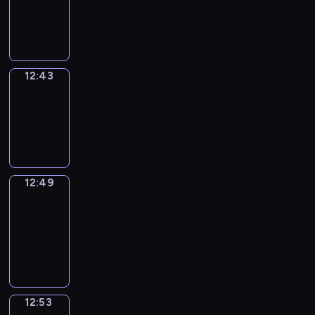
-
12:43
12:43
Irregular
Verbs
12:43
-
12:49
12:49
Get
a
Call
12:49
-
12:53
12:53
Coffee
Chat