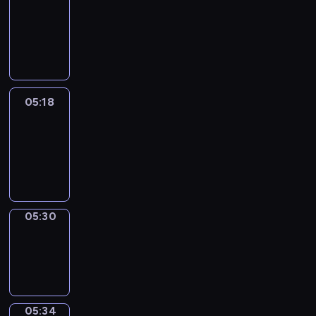
Wilfred
05:12
-
05:18
05:18
Life
Around
05:18
-
05:30
05:30
Sing&Spell
05:30
-
05:34
05:34
Get