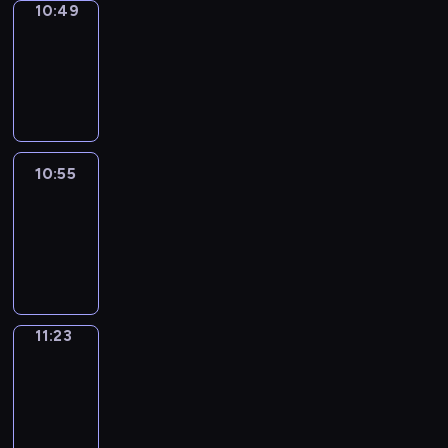
10:49
Coffee
Chat
10:49
-
10:55
10:55
Easy
Talk
10:55
-
11:23
11:23
Simple
Phrases
11:23
-
11:31