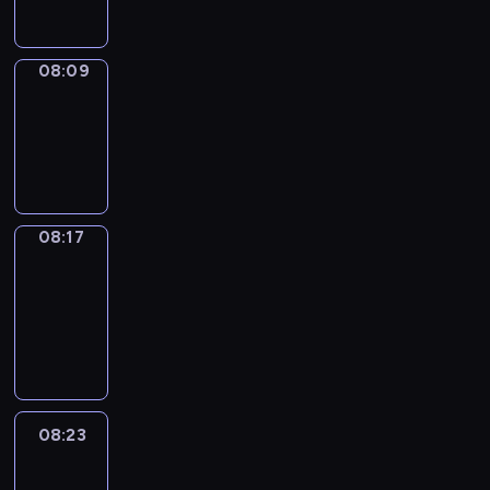
08:09
Simple
Phrases
08:09
-
08:17
08:17
Alfred
&
Wilfred
08:17
-
08:23
08:23
Life
Around
08:23