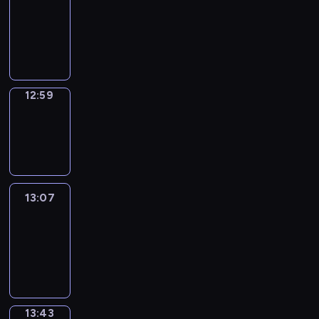
12:53
-
12:59
12:59
Wrong&Right
12:59
-
13:07
13:07
Life
Around
13:07
-
13:43
13:43
Sing&Spell