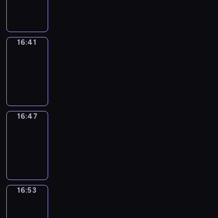
16:41
16:41
Irregular
Verbs
16:41
-
16:47
16:47
Coffee
Chat
16:47
-
16:53
16:53
Wrong&Right
16:53
-