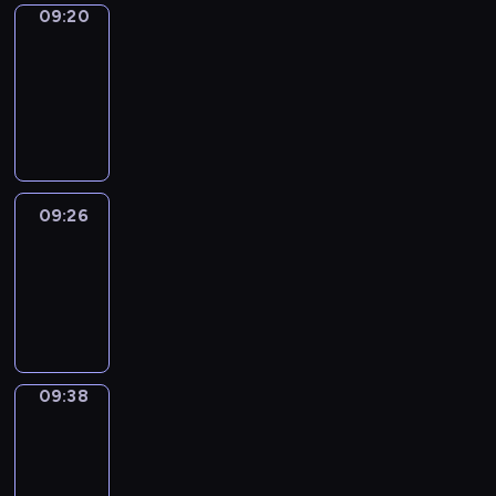
09:20
Alfred
&
Wilfred
09:20
-
09:26
09:26
Life
Around
09:26
-
09:38
09:38
Sing&Spell
09:38
-
09:42