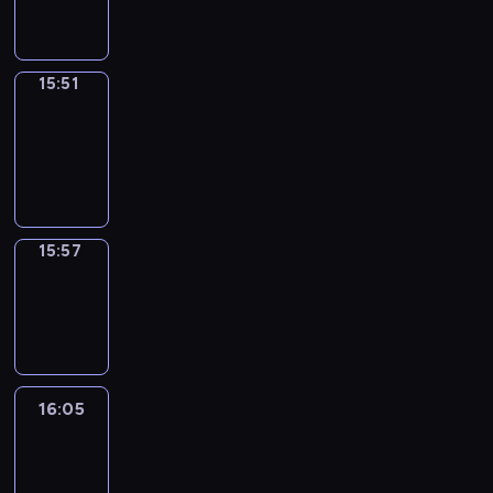
15:51
15:51
Coffee
Chat
15:51
-
15:57
15:57
Wrong&Right
15:57
-
16:05
16:05
Life
Around
16:05
-