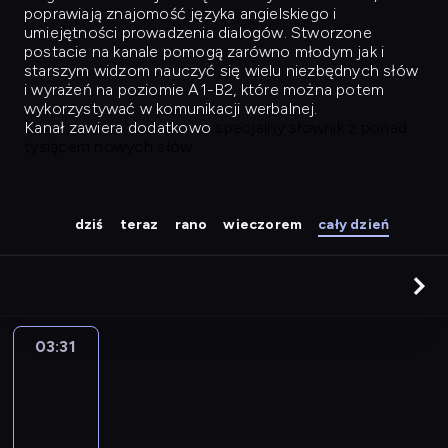
poprawiają znajomość języka angielskiego i
umiejętności prowadzenia dialogów. Stworzone
postacie na kanale pomogą zarówno młodym jak i
starszym widzom nauczyć się wielu niezbędnych słów
i wyrażeń na poziomie A1-B2, które można potem
wykorzystywać w komunikacji werbalnej.
Kanał zawiera dodatkowo
specjalny słownik z ponad
tysiącem nowych słów.
dziś
teraz
rano
wieczorem
cały dzień
03:31
Easy
Talk
03:31
-
04:27