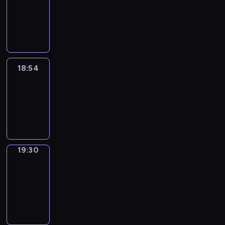
18:44
-
18:54
18:54
Life
Around
18:54
-
19:30
19:30
Get
a
Call
19:30
-
19:34