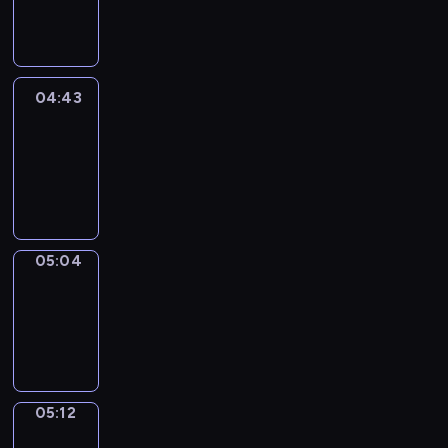
-
04:43
04:43
Easy
Talk
04:43
-
05:04
05:04
Simple
Phrases
05:04
-
05:12
05:12
Alfred
&