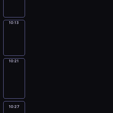
10:13
10:13
Simple
Phrases
10:13
-
10:21
10:21
Alfred
&
Wilfred
10:21
-
10:27
10:27
Life
Around