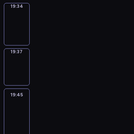
19:34
Irregular
Verbs
19:34
-
19:37
19:37
Wrong&Right
19:37
-
19:45
19:45
Life
Around
19:45
-
20:27