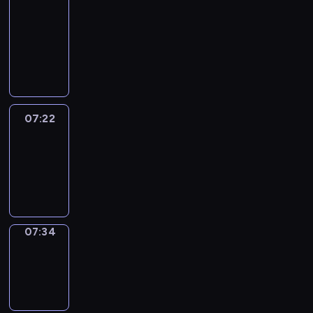
&
Wilfred
07:16
-
07:22
07:22
Life
Around
07:22
-
07:34
07:34
Sing&Spell
07:34
-
07:38