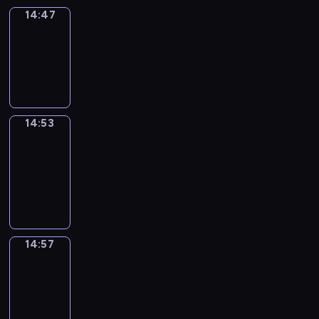
14:47
Irregular
Verbs
14:47
-
14:53
14:53
Get
a
Call
14:53
-
14:57
14:57
Coffee
Chat
14:57
-
15:03