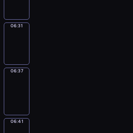
06:31
06:31
Irregular
Verbs
06:31
-
06:37
06:37
Get
a
Call
06:37
-
06:41
06:41
Coffee
Chat