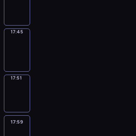
-
17:45
17:45
Coffee
Chat
17:45
-
17:51
17:51
Wrong&Right
17:51
-
17:59
17:59
Life
Around
17:59