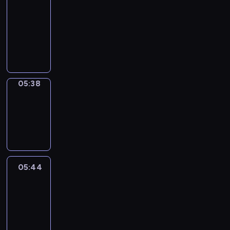
a
Call
05:34
-
05:38
05:38
Coffee
Chat
05:38
-
05:44
05:44
Easy
Talk
05:44
-
06:05