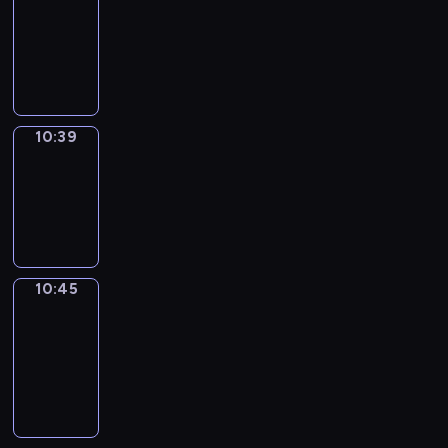
10:27
-
10:39
10:39
Irregular
Verbs
10:39
-
10:45
10:45
Get
a
Call
10:45
-
10:49