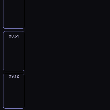
Chat
08:45
-
08:51
08:51
Easy
Talk
08:51
-
09:12
09:12
Simple
Phrases
09:12
-
09:20