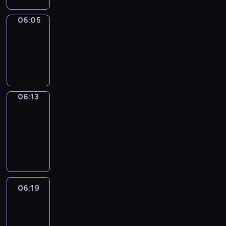
06:05
Simple
Phrases
06:05
-
06:13
06:13
Alfred
&
Wilfred
06:13
-
06:19
06:19
Life
Around
06:19
-