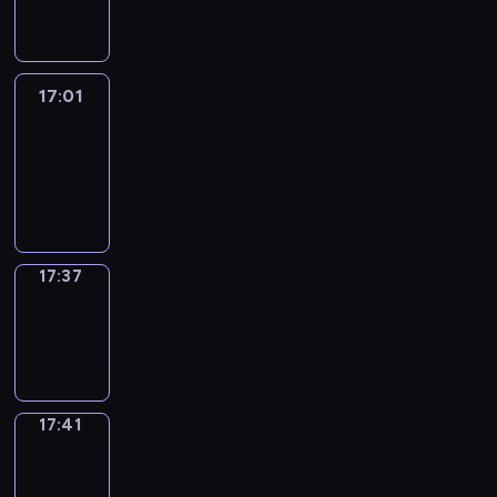
17:01
17:01
Life
Around
17:01
-
17:37
17:37
Sing&Spell
17:37
-
17:41
17:41
Get
a
Call
17:41