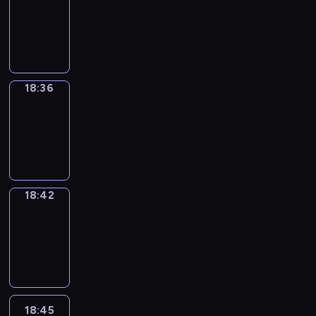
18:00
-
18:36
18:36
Irregular
Verbs
18:36
-
18:42
18:42
Coffee
Chat
18:42
-
18:45
18:45
Wrong&Right