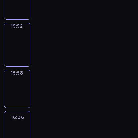
15:52
15:52
Coffee
Chat
15:52
-
15:58
15:58
Wrong&Right
15:58
-
16:06
16:06
Life
Around
16:06