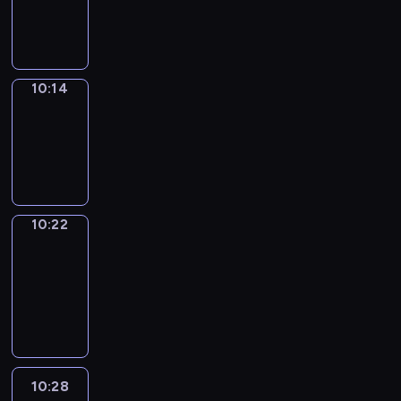
-
10:14
10:14
Simple
Phrases
10:14
-
10:22
10:22
Alfred
&
Wilfred
10:22
-
10:28
10:28
Life