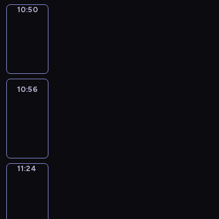
10:50
Coffee
Chat
10:50
-
10:56
10:56
Easy
Talk
10:56
-
11:24
11:24
Simple
Phrases
11:24
-
11:32