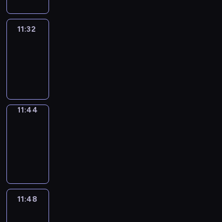
11:32
Life
Around
11:32
-
11:44
11:44
Get
a
Call
11:44
-
11:48
11:48
Easy
Talk
11:48