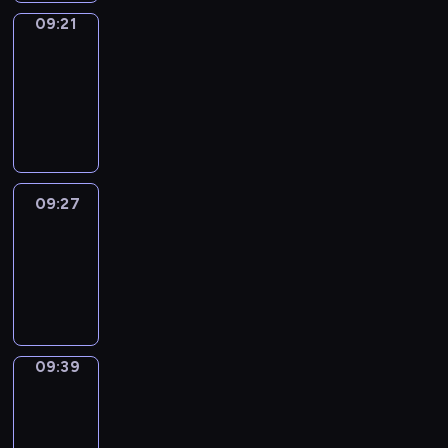
09:21
Alfred
&
Wilfred
09:21
-
09:27
09:27
Life
Around
09:27
-
09:39
09:39
Sing&Spell
09:39
-
09:43