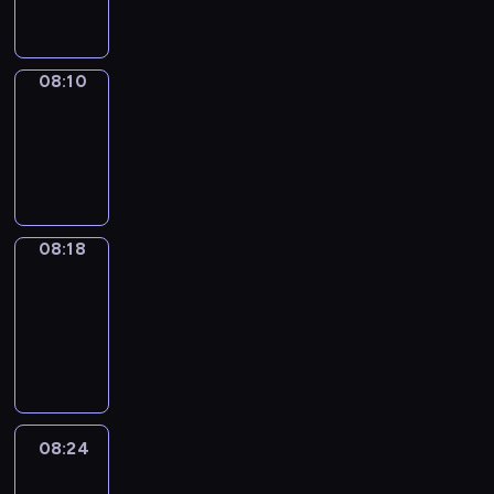
08:10
08:10
Simple
Phrases
08:10
-
08:18
08:18
Alfred
&
Wilfred
08:18
-
08:24
08:24
Life
Around