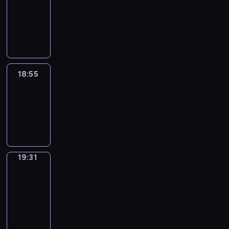
18:45
-
18:55
18:55
Life
Around
18:55
-
19:31
19:31
Get
a
Call
19:31
-
19:35