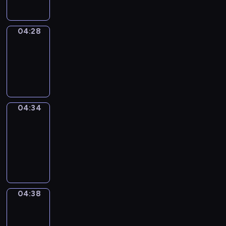
04:28
Irregular
Verbs
04:28
-
04:34
04:34
Get
a
Call
04:34
-
04:38
04:38
Coffee
Chat
04:38