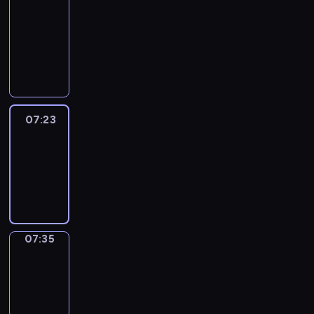
&
Wilfred
07:17
-
07:23
07:23
Life
Around
07:23
-
07:35
07:35
Sing&Spell
07:35
-
07:39