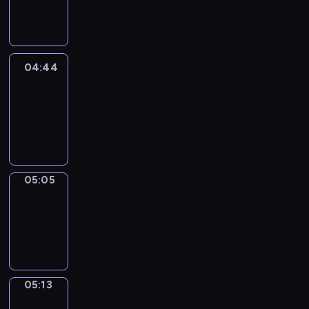
-
04:44
04:44
Easy
Talk
04:44
-
05:05
05:05
Simple
Phrases
05:05
-
05:13
05:13
Alfred
&