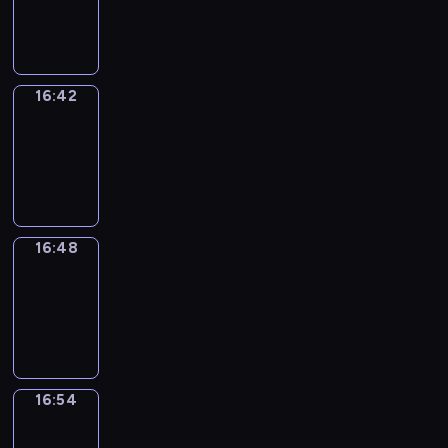
-
16:42
16:42
Irregular
Verbs
16:42
-
16:48
16:48
Coffee
Chat
16:48
-
16:54
16:54
Wrong&Right
16:54