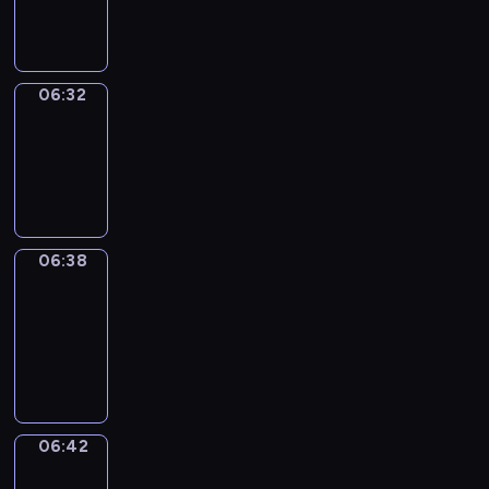
06:32
06:32
Irregular
Verbs
06:32
-
06:38
06:38
Get
a
Call
06:38
-
06:42
06:42
Coffee
Chat