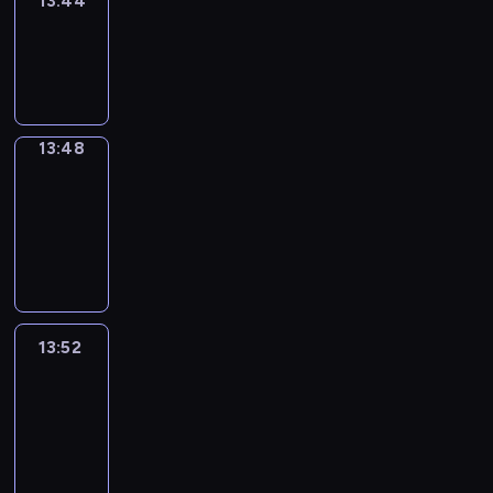
13:44
Sing&Spell
13:44
-
13:48
13:48
Get
a
Call
13:48
-
13:52
13:52
Easy
Talk
13:52
-
14:48