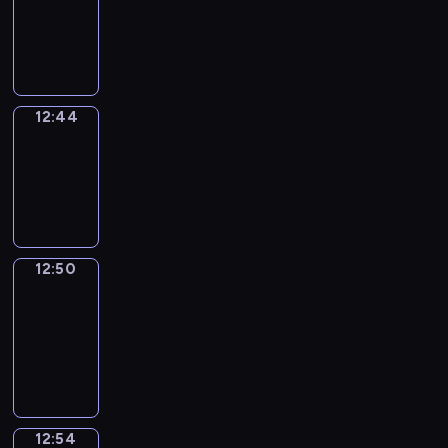
-
12:44
12:44
Irregular
Verbs
12:44
-
12:50
12:50
Get
a
Call
12:50
-
12:54
12:54
Coffee