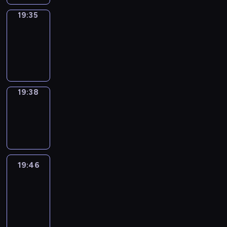
19:35
Irregular
Verbs
19:35
-
19:38
19:38
Wrong&Right
19:38
-
19:46
19:46
Life
Around
19:46
-
20:28