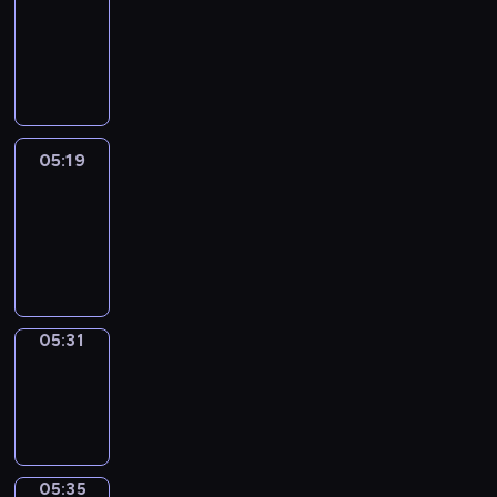
Wilfred
05:13
-
05:19
05:19
Life
Around
05:19
-
05:31
05:31
Sing&Spell
05:31
-
05:35
05:35
Get