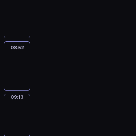
Chat
08:46
-
08:52
08:52
Easy
Talk
08:52
-
09:13
09:13
Simple
Phrases
09:13
-
09:21