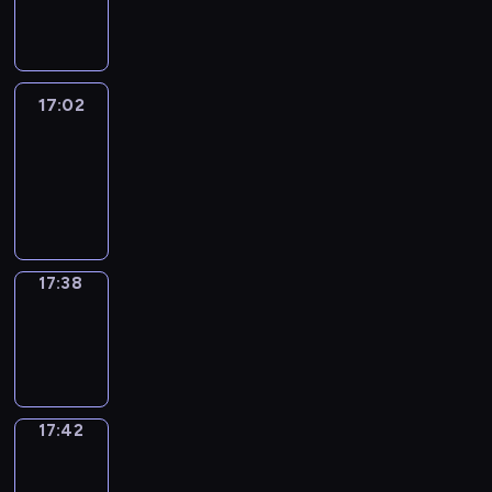
-
17:02
17:02
Life
Around
17:02
-
17:38
17:38
Sing&Spell
17:38
-
17:42
17:42
Get
a
Call