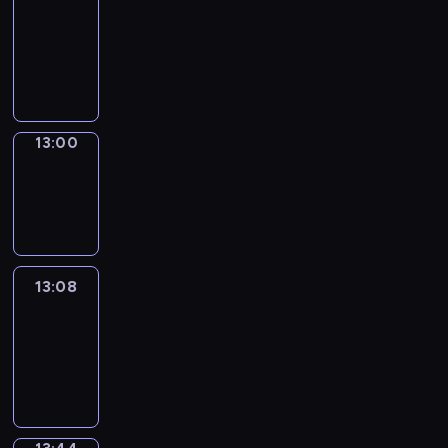
Chat
12:54
-
13:00
13:00
Wrong&Right
13:00
-
13:08
13:08
Life
Around
13:08
-
13:44