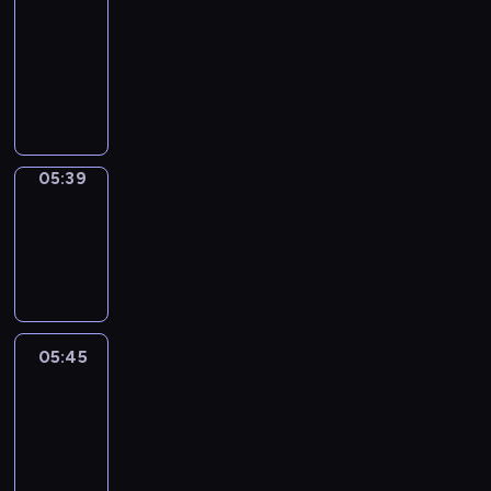
a
Call
05:35
-
05:39
05:39
Coffee
Chat
05:39
-
05:45
05:45
Easy
Talk
05:45
-
06:06