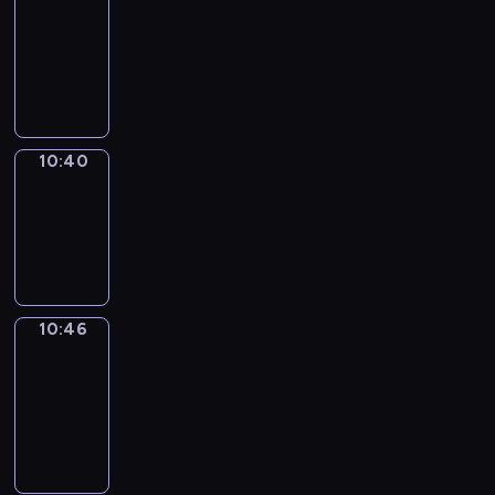
Around
10:28
-
10:40
10:40
Irregular
Verbs
10:40
-
10:46
10:46
Get
a
Call
10:46
-
10:50