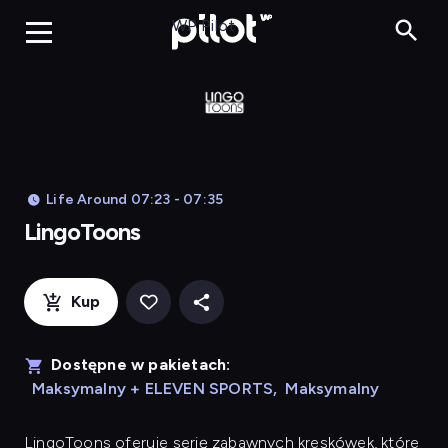
LingoToons, Og
WP Pilot
Life Around 07:23 - 07:35
LingoToons
Kup
Dostępne w pakietach:
Maksymalny + ELEVEN SPORTS
,
Maksymalny
LingoToons
oferuje serię zabawnych kreskówek, które