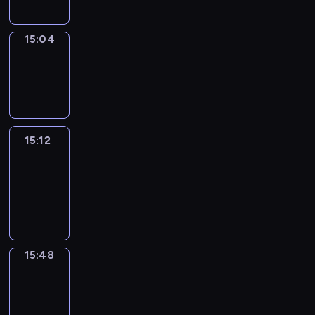
15:04
Wrong&Right
15:04
-
15:12
15:12
Life
Around
15:12
-
15:48
15:48
Get
a
Call
15:48
-