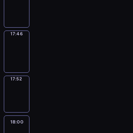
17:42
-
17:46
17:46
Coffee
Chat
17:46
-
17:52
17:52
Wrong&Right
17:52
-
18:00
18:00
Life
Around