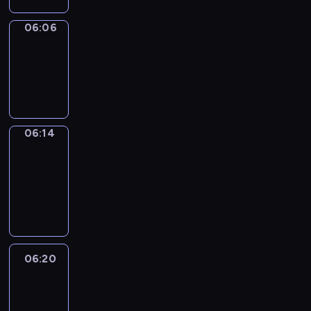
06:06
Simple
Phrases
06:06
-
06:14
06:14
Alfred
&
Wilfred
06:14
-
06:20
06:20
Life
Around
06:20
-