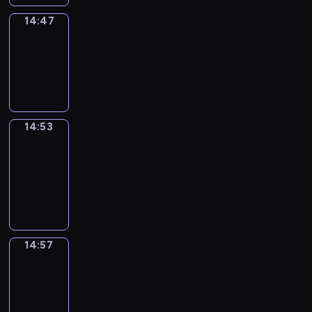
14:47
Irregular
Verbs
14:47
-
14:53
14:53
Get
a
Call
14:53
-
14:57
14:57
Coffee
Chat
14:57
-
15:03