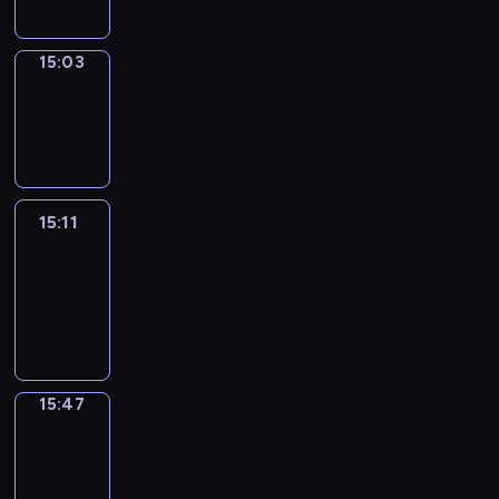
15:03
Wrong&Right
15:03
-
15:11
15:11
Life
Around
15:11
-
15:47
15:47
Get
a
Call
15:47
-