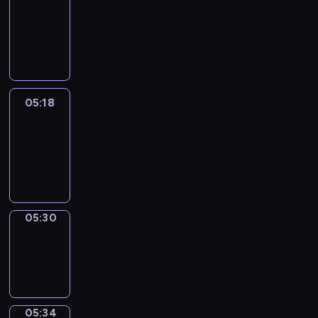
Wilfred
05:12
-
05:18
05:18
Life
Around
05:18
-
05:30
05:30
Sing&Spell
05:30
-
05:34
05:34
Get