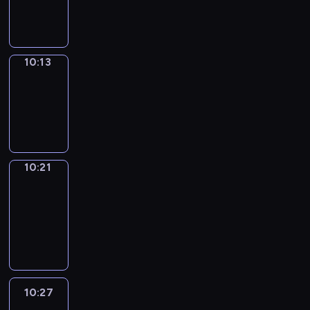
10:13
10:13
Simple
Phrases
10:13
-
10:21
10:21
Alfred
&
Wilfred
10:21
-
10:27
10:27
Life
Around