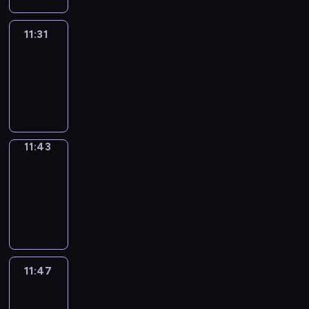
11:31
Life
Around
11:31
-
11:43
11:43
Get
a
Call
11:43
-
11:47
11:47
Easy
Talk
11:47