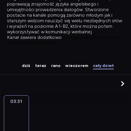
poprawiają znajomość języka angielskiego i
umiejętności prowadzenia dialogów. Stworzone
postacie na kanale pomogą zarówno młodym jak i
starszym widzom nauczyć się wielu niezbędnych słów
i wyrażeń na poziomie A1-B2, które można potem
wykorzystywać w komunikacji werbalnej.
Kanał zawiera dodatkowo
specjalny słownik z ponad
tysiącem nowych słów.
dziś
teraz
rano
wieczorem
cały dzień
03:31
Easy
Talk
03:31
-
04:27