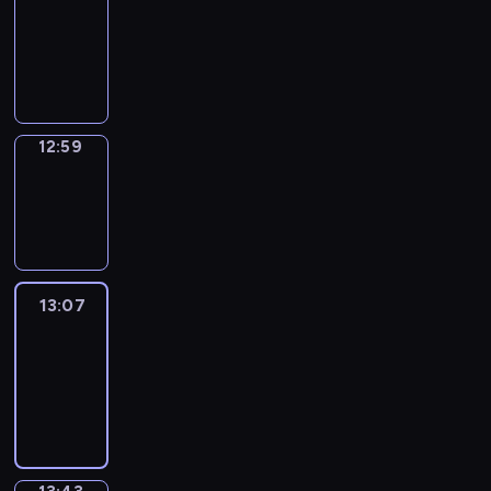
12:53
-
12:59
12:59
Wrong&Right
12:59
-
13:07
13:07
Life
Around
13:07
-
13:43