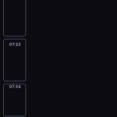
&
Wilfred
07:16
-
07:22
07:22
Life
Around
07:22
-
07:34
07:34
Sing&Spell
07:34
-
07:38