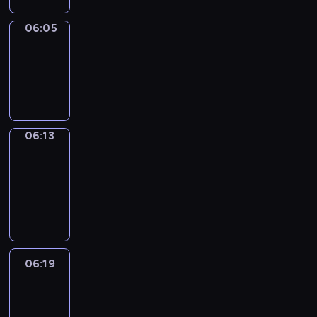
06:05
Simple
Phrases
06:05
-
06:13
06:13
Alfred
&
Wilfred
06:13
-
06:19
06:19
Life
Around
06:19
-