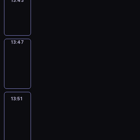
13:43
Sing&Spell
13:43
-
13:47
13:47
Get
a
Call
13:47
-
13:51
13:51
Easy
Talk
13:51
-
14:47