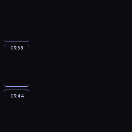
a
Call
05:34
-
05:38
05:38
Coffee
Chat
05:38
-
05:44
05:44
Easy
Talk
05:44
-
06:05