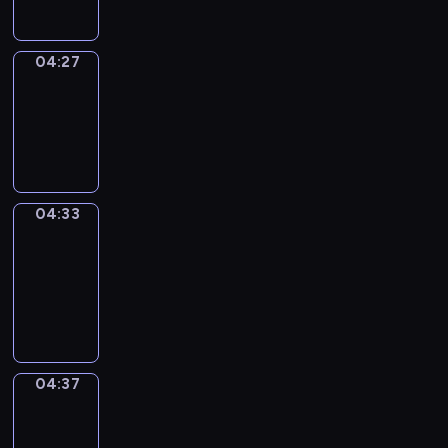
04:27
Irregular
Verbs
04:27
-
04:33
04:33
Get
a
Call
04:33
-
04:37
04:37
Coffee
Chat
04:37