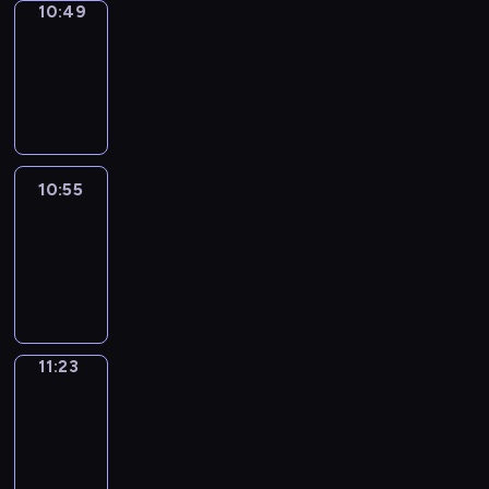
10:49
Coffee
Chat
10:49
-
10:55
10:55
Easy
Talk
10:55
-
11:23
11:23
Simple
Phrases
11:23
-
11:31