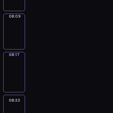
08:09
Simple
Phrases
08:09
-
08:17
08:17
Alfred
&
Wilfred
08:17
-
08:23
08:23
Life
Around
08:23