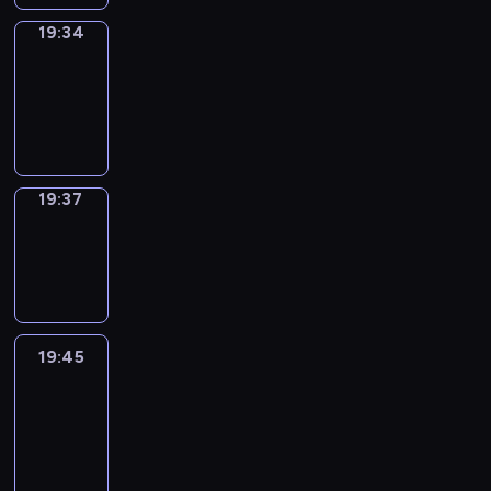
19:34
Irregular
Verbs
19:34
-
19:37
19:37
Wrong&Right
19:37
-
19:45
19:45
Life
Around
19:45
-
20:27