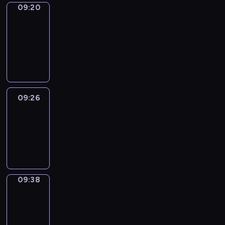
09:20
Alfred
&
Wilfred
09:20
-
09:26
09:26
Life
Around
09:26
-
09:38
09:38
Sing&Spell
09:38
-
09:42