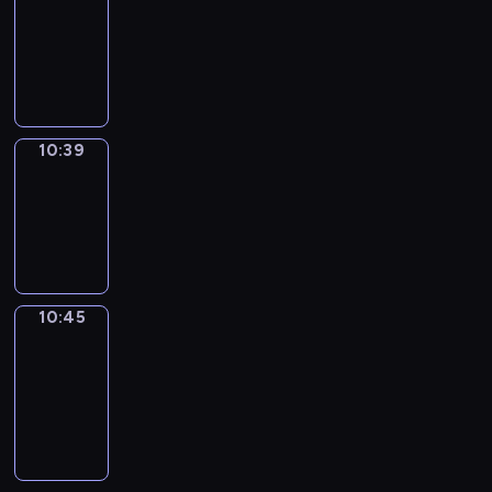
10:27
-
10:39
10:39
Irregular
Verbs
10:39
-
10:45
10:45
Get
a
Call
10:45
-
10:49