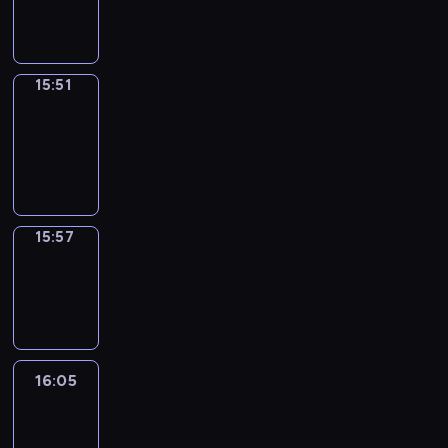
15:51
15:51
Coffee
Chat
15:51
-
15:57
15:57
Wrong&Right
15:57
-
16:05
16:05
Life
Around
16:05