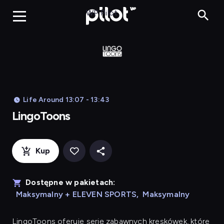
LingoToons, Og
WP Pilot
Life Around 13:07 - 13:43
LingoToons
Kup
Dostępne w pakietach:
Maksymalny + ELEVEN SPORTS
,
Maksymalny
LingoToons
oferuje serię zabawnych kreskówek, które