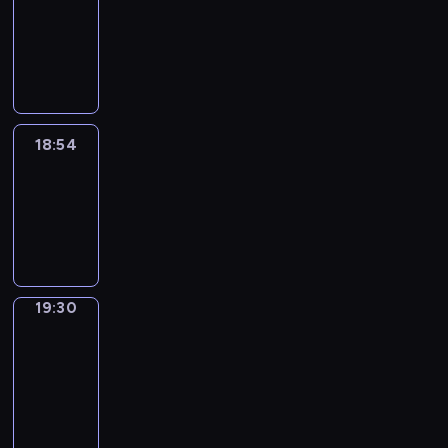
18:44
-
18:54
18:54
Life
Around
18:54
-
19:30
19:30
Get
a
Call
19:30
-
19:34