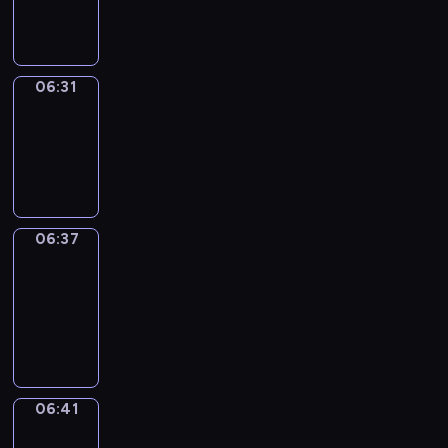
06:31
06:31
Irregular
Verbs
06:31
-
06:37
06:37
Get
a
Call
06:37
-
06:41
06:41
Coffee
Chat