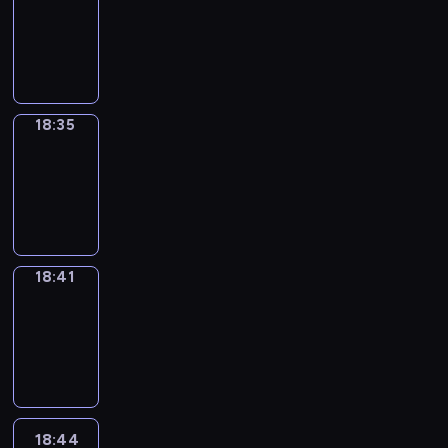
17:59
-
18:35
18:35
Irregular
Verbs
18:35
-
18:41
18:41
Coffee
Chat
18:41
-
18:44
18:44
Wrong&Right