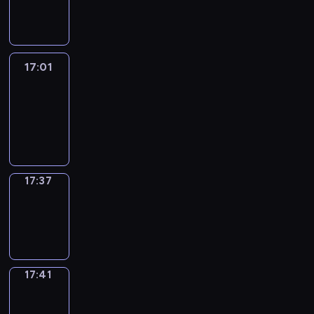
-
17:01
17:01
Life
Around
17:01
-
17:37
17:37
Sing&Spell
17:37
-
17:41
17:41
Get
a
Call