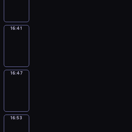
-
16:41
16:41
Irregular
Verbs
16:41
-
16:47
16:47
Coffee
Chat
16:47
-
16:53
16:53
Wrong&Right
16:53