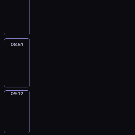
Chat
08:45
-
08:51
08:51
Easy
Talk
08:51
-
09:12
09:12
Simple
Phrases
09:12
-
09:20