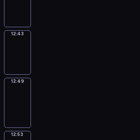
-
12:43
12:43
Irregular
Verbs
12:43
-
12:49
12:49
Get
a
Call
12:49
-
12:53
12:53
Coffee
Chat