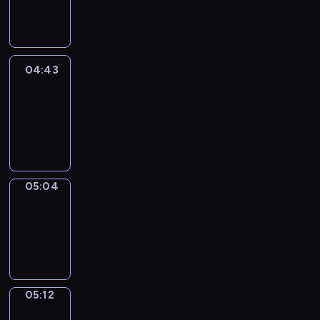
-
04:43
04:43
Easy
Talk
04:43
-
05:04
05:04
Simple
Phrases
05:04
-
05:12
05:12
Alfred
&