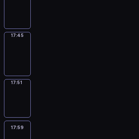
17:41
-
17:45
17:45
Coffee
Chat
17:45
-
17:51
17:51
Wrong&Right
17:51
-
17:59
17:59
Life
Around