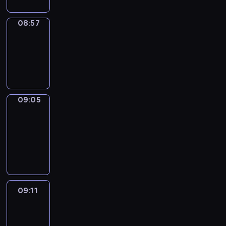
08:57
Simple
Phrases
08:57
-
09:05
09:05
Alfred
&
Wilfred
09:05
-
09:11
09:11
Life
Around
09:11
-