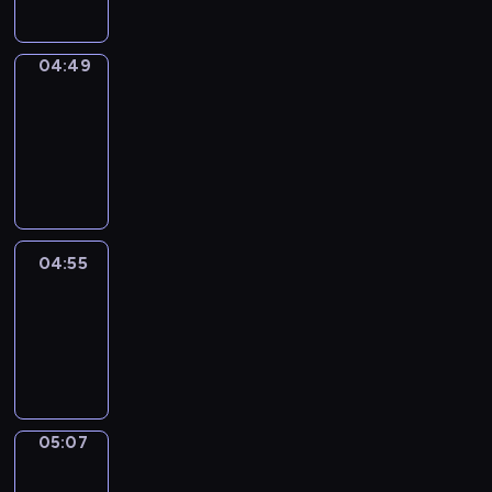
04:49
Alfred
&
Wilfred
04:49
-
04:55
04:55
Life
Around
04:55
-
05:07
05:07
Irregular
Verbs
05:07