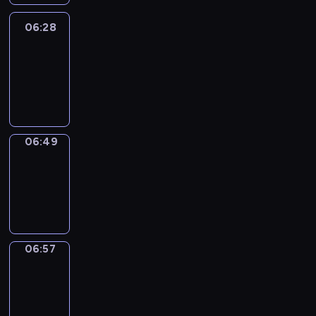
06:28
Easy
Talk
06:28
-
06:49
06:49
Simple
Phrases
06:49
-
06:57
06:57
Alfred
&
Wilfred
06:57
-