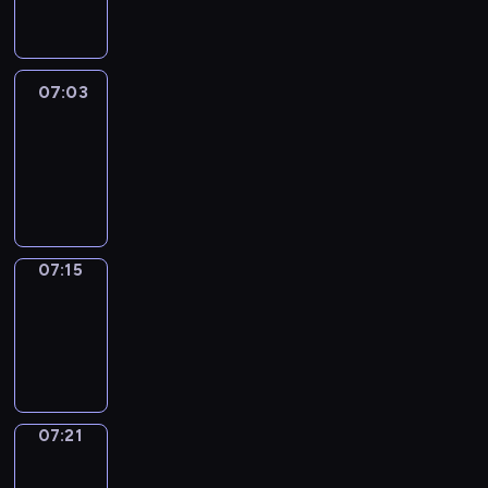
07:03
07:03
Life
Around
07:03
-
07:15
07:15
Irregular
Verbs
07:15
-
07:21
07:21
Get
a
Call