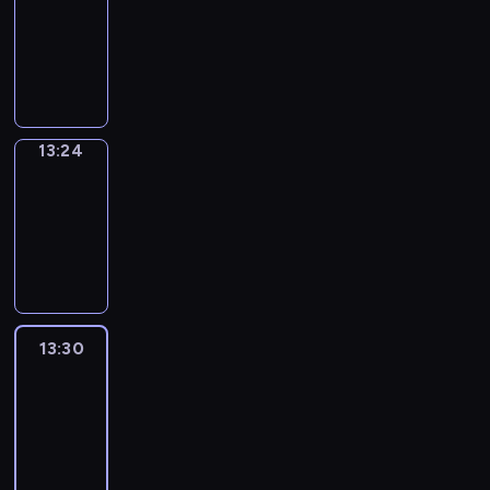
Phrases
13:16
-
13:24
13:24
Alfred
&
Wilfred
13:24
-
13:30
13:30
Life
Around
13:30
-
13:42