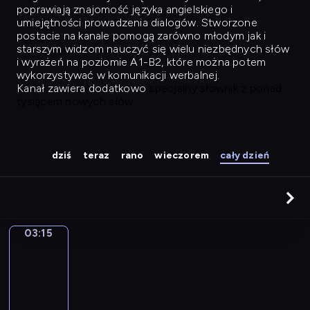
poprawiają znajomość języka angielskiego i
umiejętności prowadzenia dialogów. Stworzone
postacie na kanale pomogą zarówno młodym jak i
starszym widzom nauczyć się wielu niezbędnych słów
i wyrażeń na poziomie A1-B2, które można potem
wykorzystywać w komunikacji werbalnej.
Kanał zawiera dodatkowo
specjalny słownik z ponad
tysiącem nowych słów.
dziś
teraz
rano
wieczorem
cały dzień
03:15
Easy
Talk
03:15
-
04:04