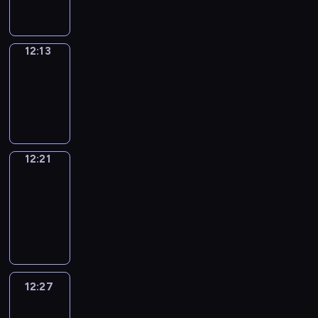
12:13
Simple
Phrases
12:13
-
12:21
12:21
Alfred
&
Wilfred
12:21
-
12:27
12:27
Life
Around