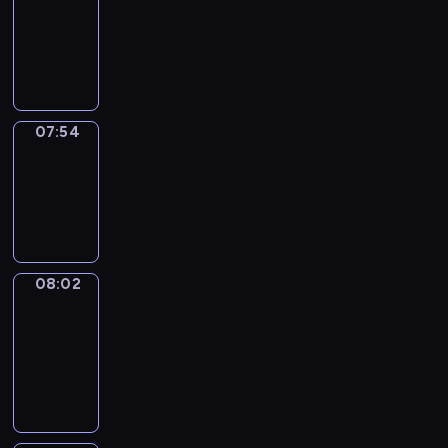
07:33
-
07:54
07:54
Simple
Phrases
07:54
-
08:02
08:02
Alfred
&
Wilfred
08:02
-
08:08