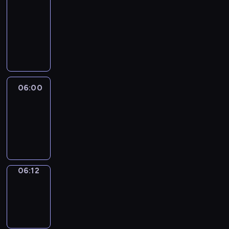
&
Wilfred
05:54
-
06:00
06:00
Life
Around
06:00
-
06:12
06:12
Sing&Spell
06:12
-
06:16