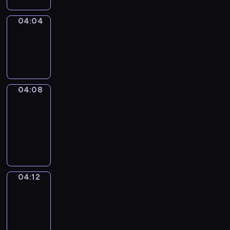
04:04
Sing&Spell
04:04
-
04:08
04:08
Get
a
Call
04:08
-
04:12
04:12
Wrong&Right
04:12
-
04:14