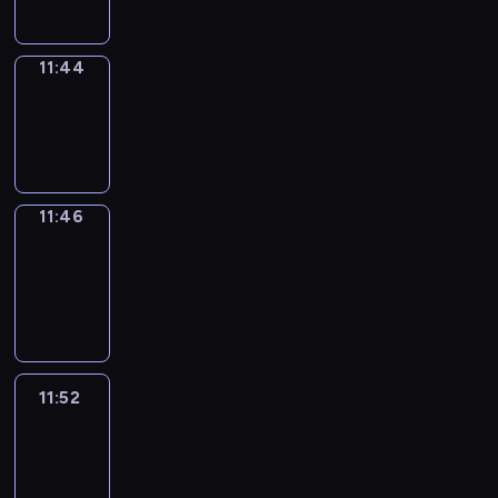
11:44
Wrong&Right
11:44
-
11:46
11:46
Coffee
Chat
11:46
-
11:52
11:52
Easy
Talk
11:52
-
12:13