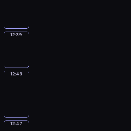
12:27
-
12:39
12:39
Sing&Spell
12:39
-
12:43
12:43
Get
a
Call
12:43
-
12:47
12:47
Wrong&Right