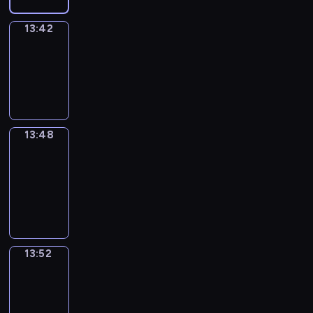
13:42
Irregular
Verbs
13:42
-
13:48
13:48
Get
a
Call
13:48
-
13:52
13:52
Wrong&Right
13:52
-
13:54