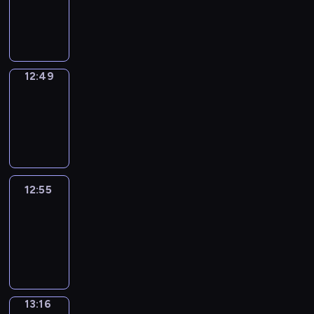
12:47
-
12:49
12:49
Coffee
Chat
12:49
-
12:55
12:55
Easy
Talk
12:55
-
13:16
13:16
Simple