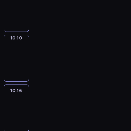
10:02
-
10:10
10:10
Alfred
&
Wilfred
10:10
-
10:16
10:16
Life
Around
10:16
-
10:28