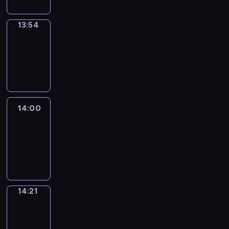
13:54
Coffee
Chat
13:54
-
14:00
14:00
Easy
Talk
14:00
-
14:21
14:21
Simple
Phrases
14:21
-