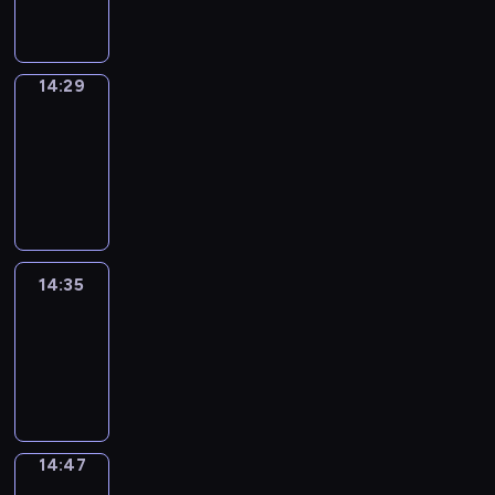
14:29
14:29
Alfred
&
Wilfred
14:29
-
14:35
14:35
Life
Around
14:35
-
14:47
14:47
Sing&Spell
14:47