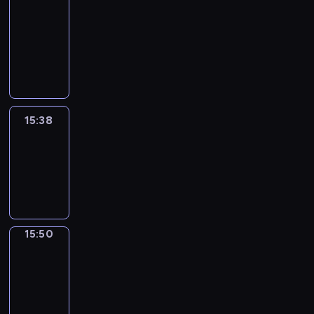
&
Wilfred
15:32
-
15:38
15:38
Life
Around
15:38
-
15:50
15:50
Irregular
Verbs
15:50
-
15:56