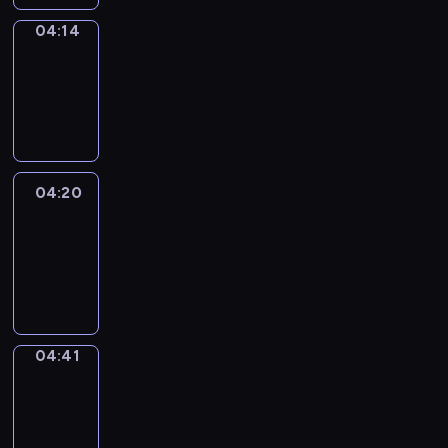
04:14
Coffee
Chat
04:14
-
04:20
04:20
Easy
Talk
04:20
-
04:41
04:41
Simple
Phrases
04:41
-
04:49