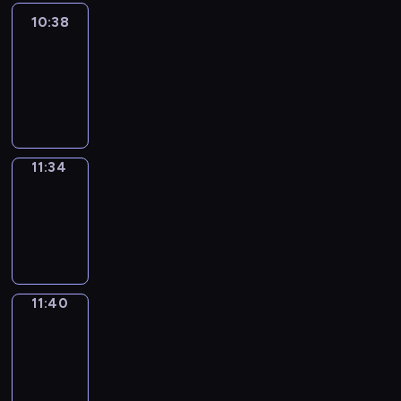
10:38
Easy
Talk
10:38
-
11:34
11:34
Irregular
Verbs
11:34
-
11:40
11:40
Get
a
Call
11:40
-
11:44