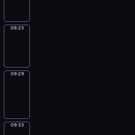
09:23
09:23
Irregular
Verbs
09:23
-
09:29
09:29
Get
a
Call
09:29
-
09:33
09:33
Wrong&Right
09:33