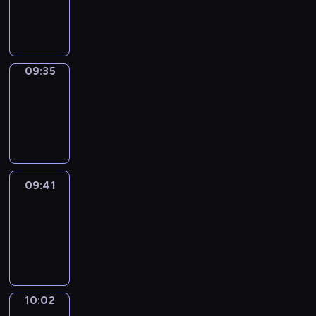
-
09:35
09:35
Coffee
Chat
09:35
-
09:41
09:41
Easy
Talk
09:41
-
10:02
10:02
Simple
Phrases