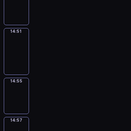
-
14:51
14:51
Get
a
Call
14:51
-
14:55
14:55
Wrong&Right
14:55
-
14:57
14:57
Coffee
Chat