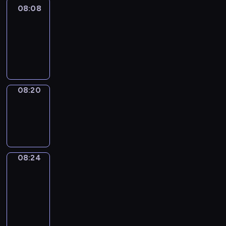
08:08
Life
Around
08:08
-
08:20
08:20
Sing&Spell
08:20
-
08:24
08:24
Get
a
Call
08:24
-
08:28