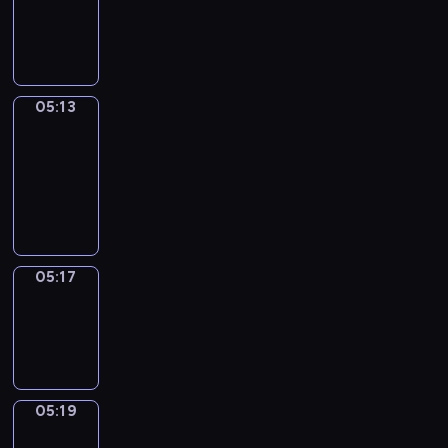
-
05:13
05:13
Get
a
Call
05:13
-
05:17
05:17
Wrong&Right
05:17
-
05:19
05:19
Coffee
Chat