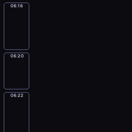
06:16
Get
a
Call
06:16
-
06:20
06:20
Wrong&Right
06:20
-
06:22
06:22
Coffee
Chat
06:22
-
06:28