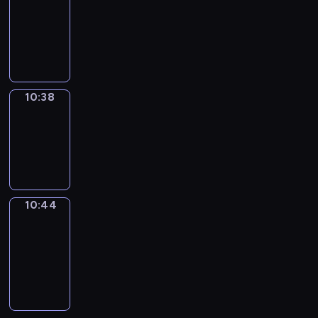
10:26
-
10:38
10:38
Irregular
Verbs
10:38
-
10:44
10:44
Get
a
Call
10:44
-
10:48