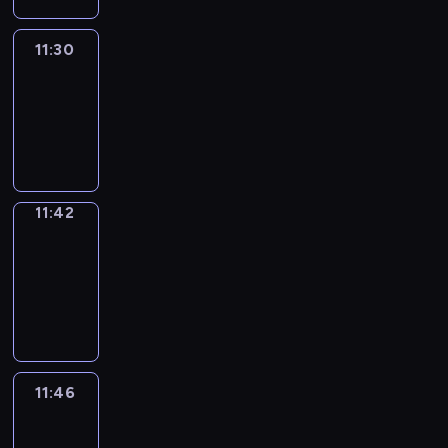
11:30
Life
Around
11:30
-
11:42
11:42
Get
a
Call
11:42
-
11:46
11:46
Easy
Talk
11:46