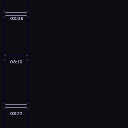
08:08
Simple
Phrases
08:08
-
08:16
08:16
Alfred
&
Wilfred
08:16
-
08:22
08:22
Life
Around
08:22