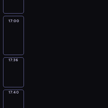
17:00
17:00
Life
Around
17:00
-
17:36
17:36
Sing&Spell
17:36
-
17:40
17:40
Get
a
Call
17:40