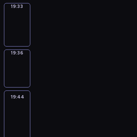
19:33
Irregular
Verbs
19:33
-
19:36
19:36
Wrong&Right
19:36
-
19:44
19:44
Life
Around
19:44
-
20:26