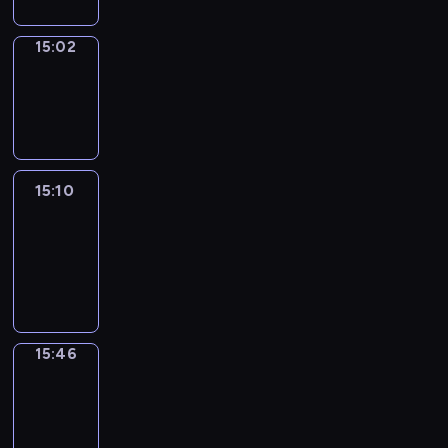
15:02
Wrong&Right
15:02
-
15:10
15:10
Life
Around
15:10
-
15:46
15:46
Get
a
Call
15:46
-