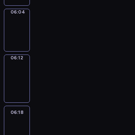
06:04
Simple
Phrases
06:04
-
06:12
06:12
Alfred
&
Wilfred
06:12
-
06:18
06:18
Life
Around
06:18
-