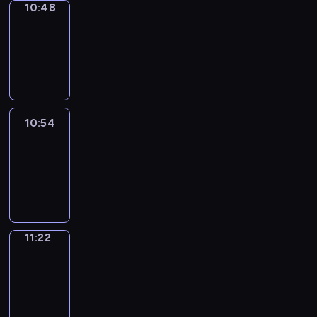
10:48
Coffee
Chat
10:48
-
10:54
10:54
Easy
Talk
10:54
-
11:22
11:22
Simple
Phrases
11:22
-
11:30