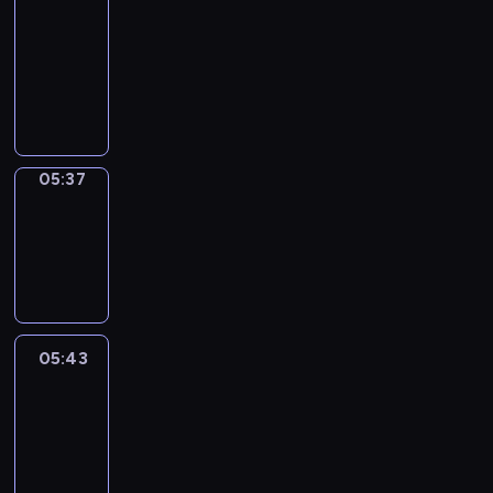
a
Call
05:33
-
05:37
05:37
Coffee
Chat
05:37
-
05:43
05:43
Easy
Talk
05:43
-
06:04