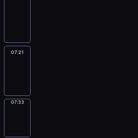
&
Wilfred
07:15
-
07:21
07:21
Life
Around
07:21
-
07:33
07:33
Sing&Spell
07:33
-
07:37