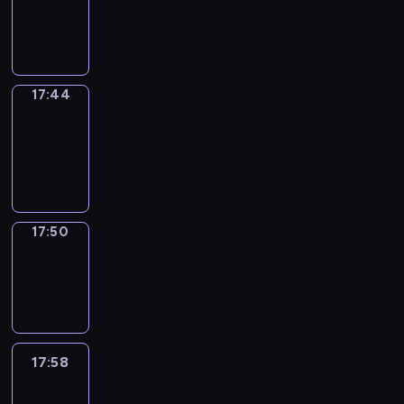
-
17:44
17:44
Coffee
Chat
17:44
-
17:50
17:50
Wrong&Right
17:50
-
17:58
17:58
Life
Around
17:58