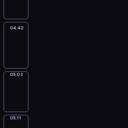
-
04:42
04:42
Easy
Talk
04:42
-
05:03
05:03
Simple
Phrases
05:03
-
05:11
05:11
Alfred
&