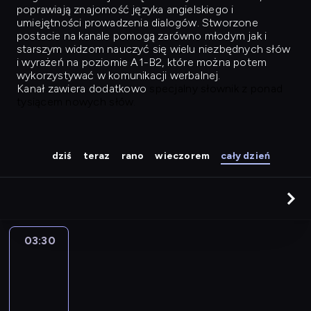
poprawiają znajomość języka angielskiego i
umiejętności prowadzenia dialogów. Stworzone
postacie na kanale pomogą zarówno młodym jak i
starszym widzom nauczyć się wielu niezbędnych słów
i wyrażeń na poziomie A1-B2, które można potem
wykorzystywać w komunikacji werbalnej.
Kanał zawiera dodatkowo
specjalny słownik z ponad
tysiącem nowych słów.
dziś
teraz
rano
wieczorem
cały dzień
03:30
Easy
Talk
03:30
-
04:26