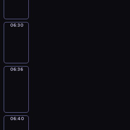
06:30
06:30
Irregular
Verbs
06:30
-
06:36
06:36
Get
a
Call
06:36
-
06:40
06:40
Coffee
Chat