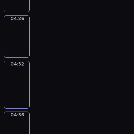
04:26
Irregular
Verbs
04:26
-
04:32
04:32
Get
a
Call
04:32
-
04:36
04:36
Coffee
Chat
04:36