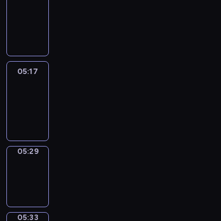
Wilfred
05:11
-
05:17
05:17
Life
Around
05:17
-
05:29
05:29
Sing&Spell
05:29
-
05:33
05:33
Get