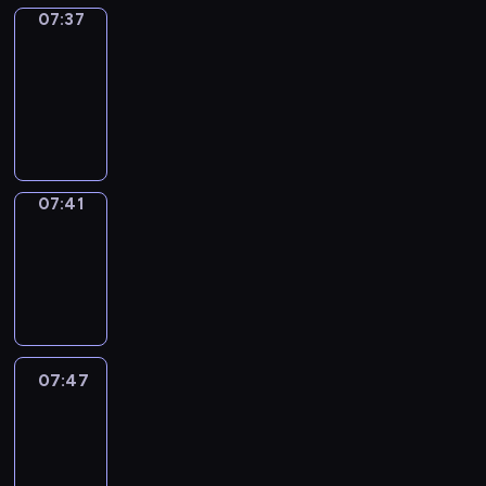
07:37
Get
a
Call
07:37
-
07:41
07:41
Coffee
Chat
07:41
-
07:47
07:47
Easy
Talk
07:47
-
08:08