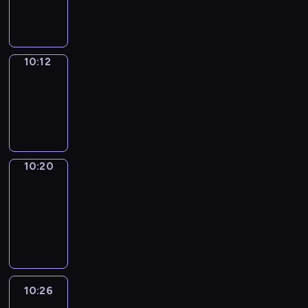
10:12
10:12
Simple
Phrases
10:12
-
10:20
10:20
Alfred
&
Wilfred
10:20
-
10:26
10:26
Life
Around