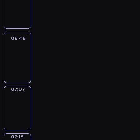
06:40
-
06:46
06:46
Easy
Talk
06:46
-
07:07
07:07
Simple
Phrases
07:07
-
07:15
07:15
Alfred