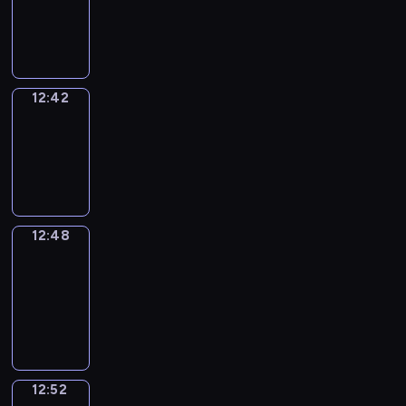
-
12:42
12:42
Irregular
Verbs
12:42
-
12:48
12:48
Get
a
Call
12:48
-
12:52
12:52
Coffee
Chat