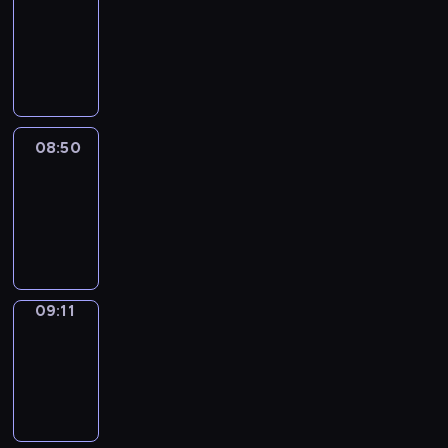
Chat
08:44
-
08:50
08:50
Easy
Talk
08:50
-
09:11
09:11
Simple
Phrases
09:11
-
09:19