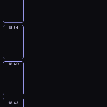
-
18:34
18:34
Irregular
Verbs
18:34
-
18:40
18:40
Coffee
Chat
18:40
-
18:43
18:43
Wrong&Right