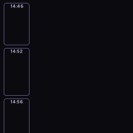
14:46
Irregular
Verbs
14:46
-
14:52
14:52
Get
a
Call
14:52
-
14:56
14:56
Coffee
Chat
14:56
-
15:02