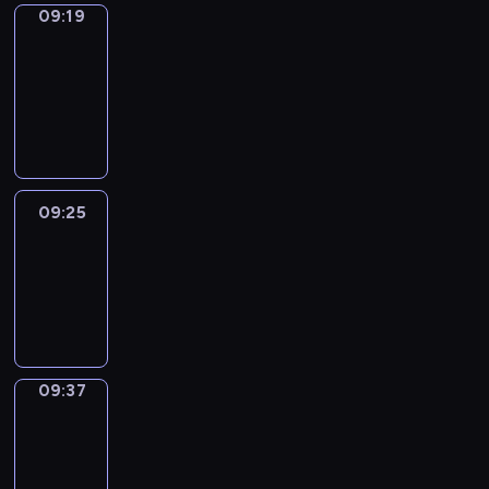
09:19
Alfred
&
Wilfred
09:19
-
09:25
09:25
Life
Around
09:25
-
09:37
09:37
Sing&Spell
09:37
-
09:41