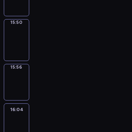
15:50
15:50
Coffee
Chat
15:50
-
15:56
15:56
Wrong&Right
15:56
-
16:04
16:04
Life
Around
16:04
-