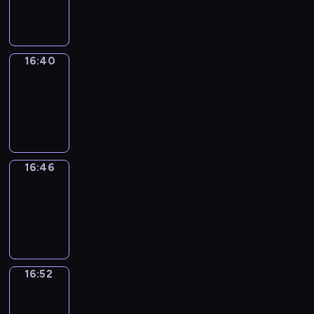
16:40
16:40
Irregular
Verbs
16:40
-
16:46
16:46
Coffee
Chat
16:46
-
16:52
16:52
Wrong&Right
16:52
-