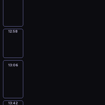
12:52
-
12:58
12:58
Wrong&Right
12:58
-
13:06
13:06
Life
Around
13:06
-
13:42
13:42
Sing&Spell