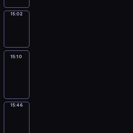
15:02
Wrong&Right
15:02
-
15:10
15:10
Life
Around
15:10
-
15:46
15:46
Get
a
Call
15:46
-