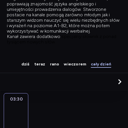
poprawiają znajomość języka angielskiego i
umiejętności prowadzenia dialogów. Stworzone
postacie na kanale pomogą zarówno młodym jak i
starszym widzom nauczyć się wielu niezbędnych słów
i wyrażeń na poziomie A1-B2, które można potem
wykorzystywać w komunikacji werbalnej.
Kanał zawiera dodatkowo
specjalny słownik z ponad
tysiącem nowych słów.
dziś
teraz
rano
wieczorem
cały dzień
03:30
Easy
Talk
03:30
-
04:26