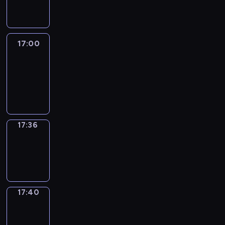
17:00
17:00
Life
Around
17:00
-
17:36
17:36
Sing&Spell
17:36
-
17:40
17:40
Get
a
Call
17:40