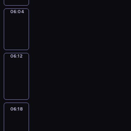
06:04
Simple
Phrases
06:04
-
06:12
06:12
Alfred
&
Wilfred
06:12
-
06:18
06:18
Life
Around
06:18
-