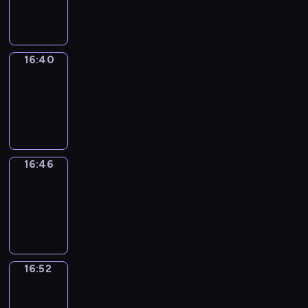
16:40
16:40
Irregular
Verbs
16:40
-
16:46
16:46
Coffee
Chat
16:46
-
16:52
16:52
Wrong&Right
16:52
-