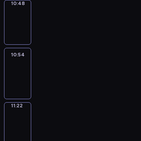
10:48
Coffee
Chat
10:48
-
10:54
10:54
Easy
Talk
10:54
-
11:22
11:22
Simple
Phrases
11:22
-
11:30