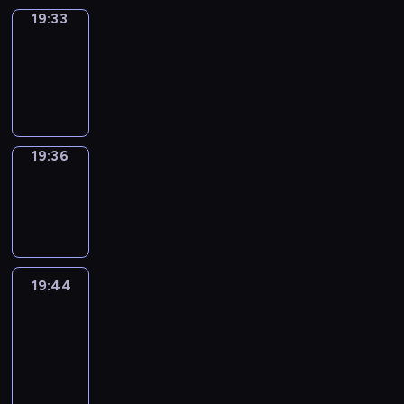
19:33
Irregular
Verbs
19:33
-
19:36
19:36
Wrong&Right
19:36
-
19:44
19:44
Life
Around
19:44
-
20:26