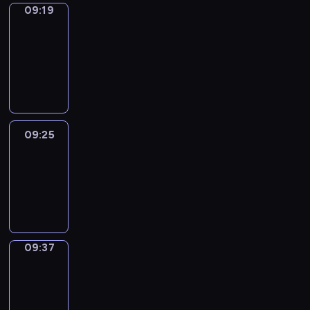
09:19
Alfred
&
Wilfred
09:19
-
09:25
09:25
Life
Around
09:25
-
09:37
09:37
Sing&Spell
09:37
-
09:41