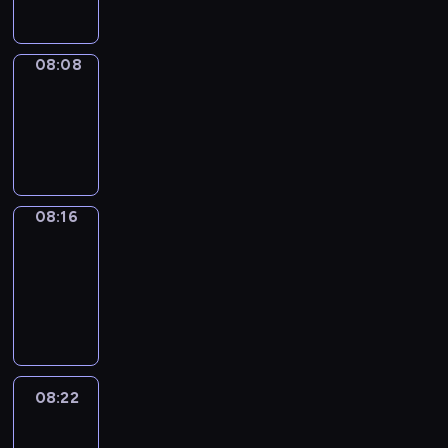
08:08
Simple
Phrases
08:08
-
08:16
08:16
Alfred
&
Wilfred
08:16
-
08:22
08:22
Life
Around
08:22