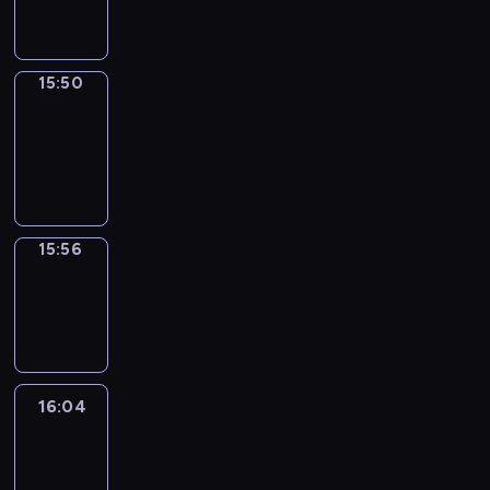
15:50
15:50
Coffee
Chat
15:50
-
15:56
15:56
Wrong&Right
15:56
-
16:04
16:04
Life
Around
16:04
-