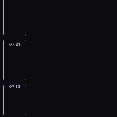
&
Wilfred
07:15
-
07:21
07:21
Life
Around
07:21
-
07:33
07:33
Sing&Spell
07:33
-
07:37