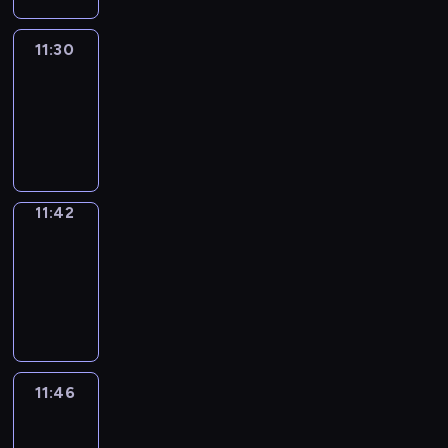
11:30
Life
Around
11:30
-
11:42
11:42
Get
a
Call
11:42
-
11:46
11:46
Easy
Talk
11:46