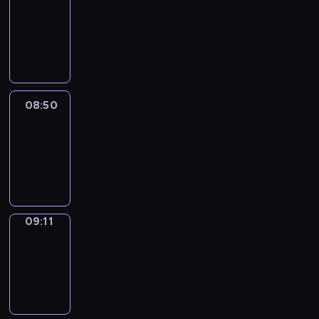
Chat
08:44
-
08:50
08:50
Easy
Talk
08:50
-
09:11
09:11
Simple
Phrases
09:11
-
09:19