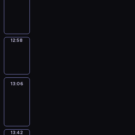
12:52
-
12:58
12:58
Wrong&Right
12:58
-
13:06
13:06
Life
Around
13:06
-
13:42
13:42
Sing&Spell