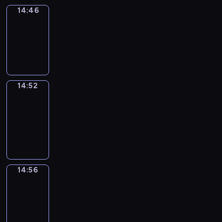
14:46
Irregular
Verbs
14:46
-
14:52
14:52
Get
a
Call
14:52
-
14:56
14:56
Coffee
Chat
14:56
-
15:02