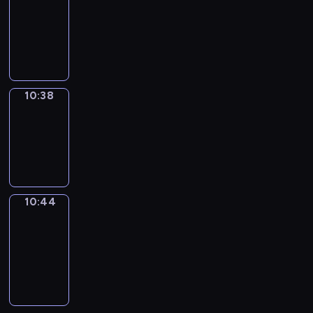
10:26
-
10:38
10:38
Irregular
Verbs
10:38
-
10:44
10:44
Get
a
Call
10:44
-
10:48