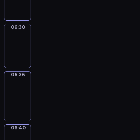
06:30
06:30
Irregular
Verbs
06:30
-
06:36
06:36
Get
a
Call
06:36
-
06:40
06:40
Coffee
Chat