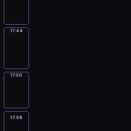
-
17:44
17:44
Coffee
Chat
17:44
-
17:50
17:50
Wrong&Right
17:50
-
17:58
17:58
Life
Around
17:58