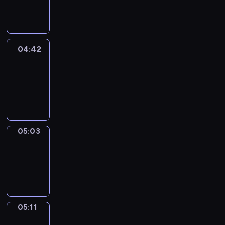
-
04:42
04:42
Easy
Talk
04:42
-
05:03
05:03
Simple
Phrases
05:03
-
05:11
05:11
Alfred
&