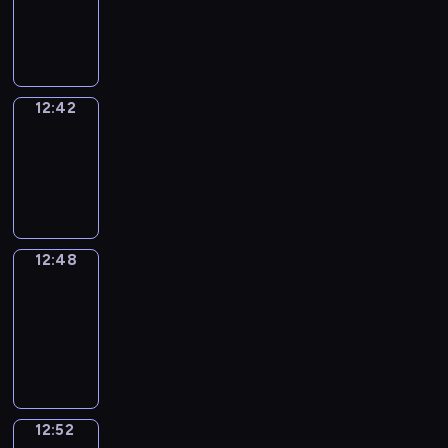
-
12:42
12:42
Irregular
Verbs
12:42
-
12:48
12:48
Get
a
Call
12:48
-
12:52
12:52
Coffee
Chat