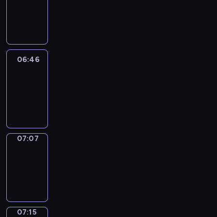
06:40
-
06:46
06:46
Easy
Talk
06:46
-
07:07
07:07
Simple
Phrases
07:07
-
07:15
07:15
Alfred