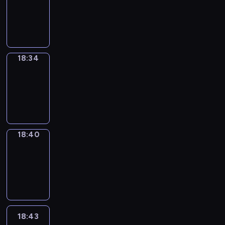
-
18:34
18:34
Irregular
Verbs
18:34
-
18:40
18:40
Coffee
Chat
18:40
-
18:43
18:43
Wrong&Right