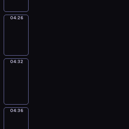
04:26
Irregular
Verbs
04:26
-
04:32
04:32
Get
a
Call
04:32
-
04:36
04:36
Coffee
Chat
04:36