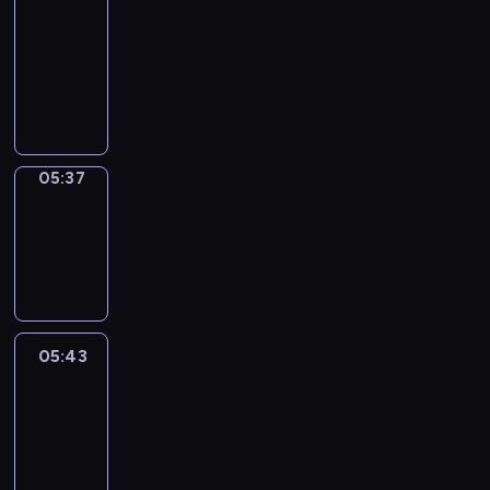
a
Call
05:33
-
05:37
05:37
Coffee
Chat
05:37
-
05:43
05:43
Easy
Talk
05:43
-
06:04