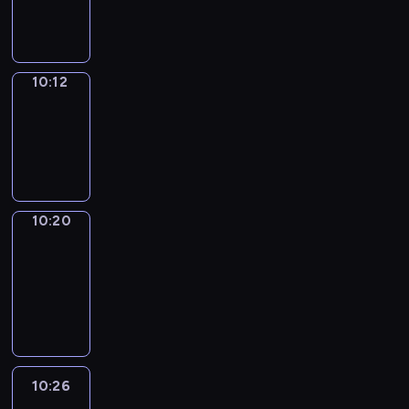
10:12
10:12
Simple
Phrases
10:12
-
10:20
10:20
Alfred
&
Wilfred
10:20
-
10:26
10:26
Life
Around