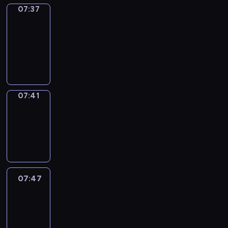
07:37
Get
a
Call
07:37
-
07:41
07:41
Coffee
Chat
07:41
-
07:47
07:47
Easy
Talk
07:47
-
08:08