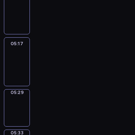
Wilfred
05:11
-
05:17
05:17
Life
Around
05:17
-
05:29
05:29
Sing&Spell
05:29
-
05:33
05:33
Get