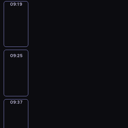
09:19
Alfred
&
Wilfred
09:19
-
09:25
09:25
Life
Around
09:25
-
09:37
09:37
Sing&Spell
09:37
-
09:41