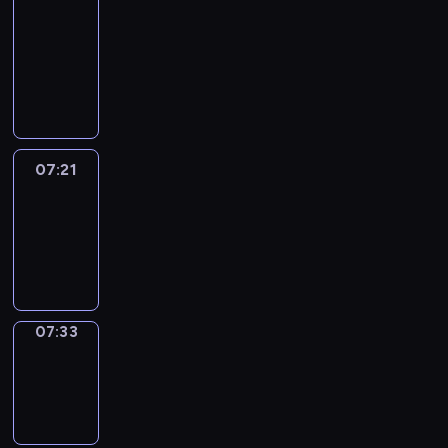
&
Wilfred
07:15
-
07:21
07:21
Life
Around
07:21
-
07:33
07:33
Sing&Spell
07:33
-
07:37