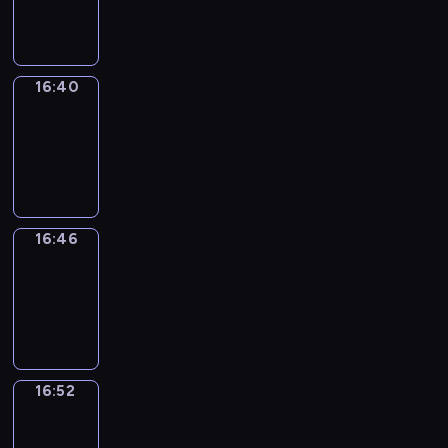
16:40
16:40
Irregular
Verbs
16:40
-
16:46
16:46
Coffee
Chat
16:46
-
16:52
16:52
Wrong&Right
16:52
-