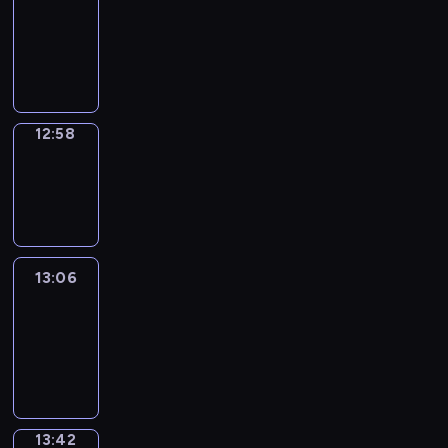
12:52
-
12:58
12:58
Wrong&Right
12:58
-
13:06
13:06
Life
Around
13:06
-
13:42
13:42
Sing&Spell