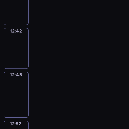
-
12:42
12:42
Irregular
Verbs
12:42
-
12:48
12:48
Get
a
Call
12:48
-
12:52
12:52
Coffee
Chat