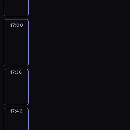
17:00
17:00
Life
Around
17:00
-
17:36
17:36
Sing&Spell
17:36
-
17:40
17:40
Get
a
Call
17:40