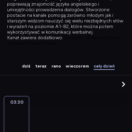
poprawiają znajomość języka angielskiego i
umiejętności prowadzenia dialogów. Stworzone
postacie na kanale pomogą zarówno młodym jak i
starszym widzom nauczyć się wielu niezbędnych słów
i wyrażeń na poziomie A1-B2, które można potem
wykorzystywać w komunikacji werbalnej.
Kanał zawiera dodatkowo
specjalny słownik z ponad
tysiącem nowych słów.
dziś
teraz
rano
wieczorem
cały dzień
03:30
Easy
Talk
03:30
-
04:26