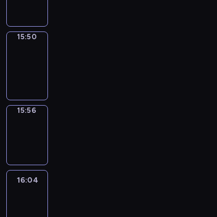
15:50
15:50
Coffee
Chat
15:50
-
15:56
15:56
Wrong&Right
15:56
-
16:04
16:04
Life
Around
16:04
-