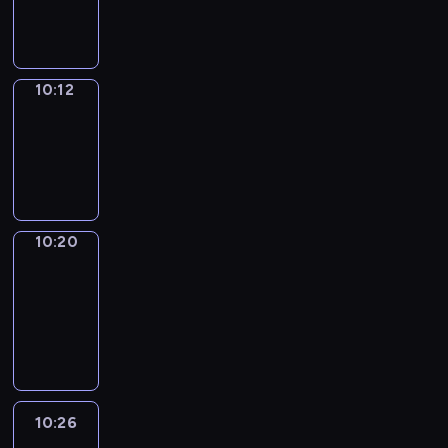
10:12
10:12
Simple
Phrases
10:12
-
10:20
10:20
Alfred
&
Wilfred
10:20
-
10:26
10:26
Life
Around