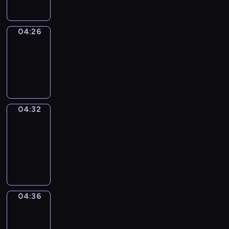
04:26
Irregular
Verbs
04:26
-
04:32
04:32
Get
a
Call
04:32
-
04:36
04:36
Coffee
Chat
04:36