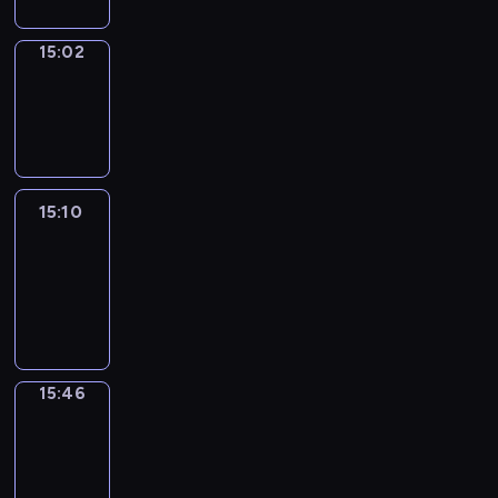
15:02
Wrong&Right
15:02
-
15:10
15:10
Life
Around
15:10
-
15:46
15:46
Get
a
Call
15:46
-