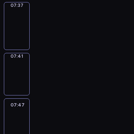
07:37
Get
a
Call
07:37
-
07:41
07:41
Coffee
Chat
07:41
-
07:47
07:47
Easy
Talk
07:47
-
08:08