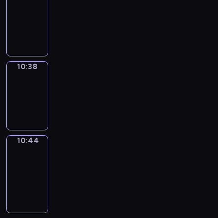
10:26
-
10:38
10:38
Irregular
Verbs
10:38
-
10:44
10:44
Get
a
Call
10:44
-
10:48