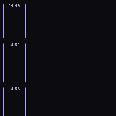
14:46
Irregular
Verbs
14:46
-
14:52
14:52
Get
a
Call
14:52
-
14:56
14:56
Coffee
Chat
14:56
-
15:02