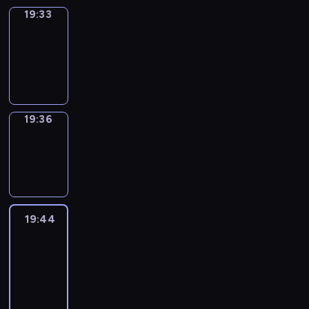
19:33
Irregular
Verbs
19:33
-
19:36
19:36
Wrong&Right
19:36
-
19:44
19:44
Life
Around
19:44
-
20:26