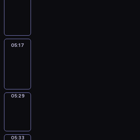
Wilfred
05:11
-
05:17
05:17
Life
Around
05:17
-
05:29
05:29
Sing&Spell
05:29
-
05:33
05:33
Get