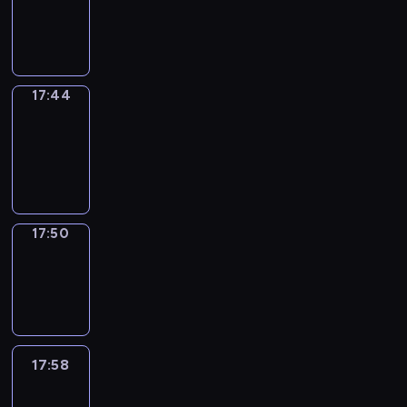
-
17:44
17:44
Coffee
Chat
17:44
-
17:50
17:50
Wrong&Right
17:50
-
17:58
17:58
Life
Around
17:58