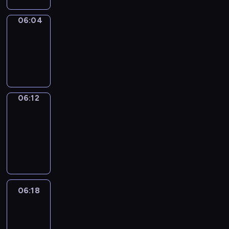
06:04
Simple
Phrases
06:04
-
06:12
06:12
Alfred
&
Wilfred
06:12
-
06:18
06:18
Life
Around
06:18
-