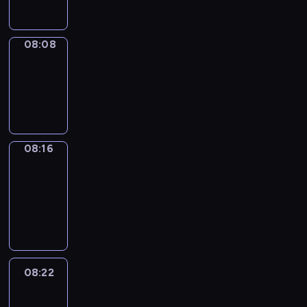
08:08
Simple
Phrases
08:08
-
08:16
08:16
Alfred
&
Wilfred
08:16
-
08:22
08:22
Life
Around
08:22