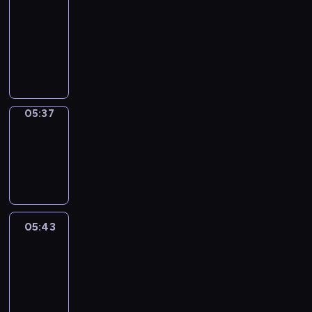
a
Call
05:33
-
05:37
05:37
Coffee
Chat
05:37
-
05:43
05:43
Easy
Talk
05:43
-
06:04