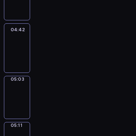
-
04:42
04:42
Easy
Talk
04:42
-
05:03
05:03
Simple
Phrases
05:03
-
05:11
05:11
Alfred
&