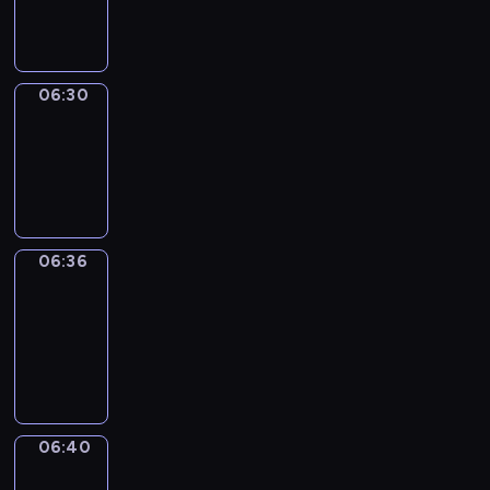
06:30
06:30
Irregular
Verbs
06:30
-
06:36
06:36
Get
a
Call
06:36
-
06:40
06:40
Coffee
Chat