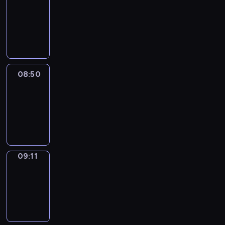
Chat
08:44
-
08:50
08:50
Easy
Talk
08:50
-
09:11
09:11
Simple
Phrases
09:11
-
09:19