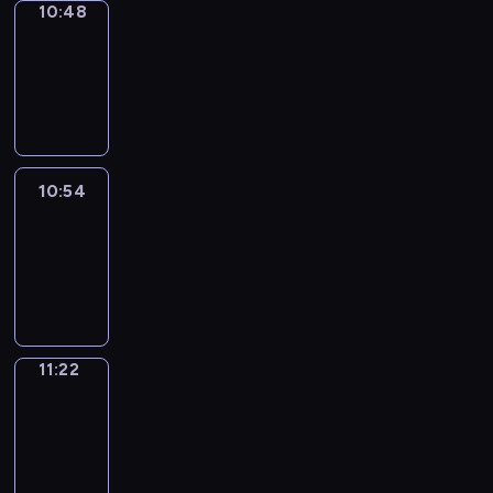
10:48
Coffee
Chat
10:48
-
10:54
10:54
Easy
Talk
10:54
-
11:22
11:22
Simple
Phrases
11:22
-
11:30