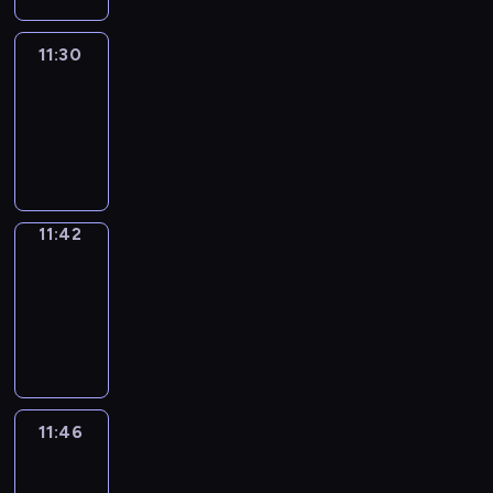
11:30
Life
Around
11:30
-
11:42
11:42
Get
a
Call
11:42
-
11:46
11:46
Easy
Talk
11:46