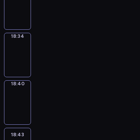
-
18:34
18:34
Irregular
Verbs
18:34
-
18:40
18:40
Coffee
Chat
18:40
-
18:43
18:43
Wrong&Right