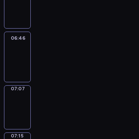
06:40
-
06:46
06:46
Easy
Talk
06:46
-
07:07
07:07
Simple
Phrases
07:07
-
07:15
07:15
Alfred