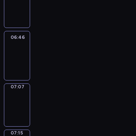
06:40
-
06:46
06:46
Easy
Talk
06:46
-
07:07
07:07
Simple
Phrases
07:07
-
07:15
07:15
Alfred