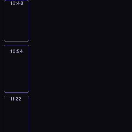
10:48
Coffee
Chat
10:48
-
10:54
10:54
Easy
Talk
10:54
-
11:22
11:22
Simple
Phrases
11:22
-
11:30