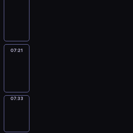
&
Wilfred
07:15
-
07:21
07:21
Life
Around
07:21
-
07:33
07:33
Sing&Spell
07:33
-
07:37