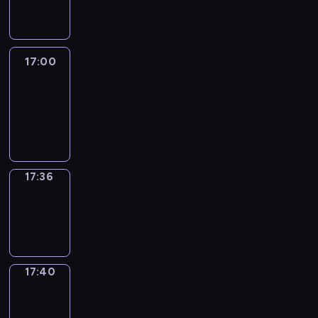
17:00
17:00
Life
Around
17:00
-
17:36
17:36
Sing&Spell
17:36
-
17:40
17:40
Get
a
Call
17:40