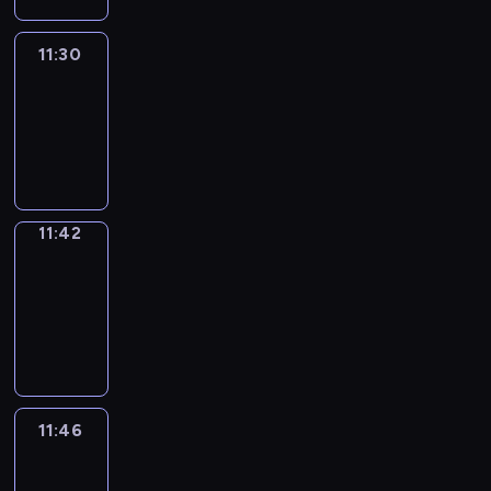
11:30
Life
Around
11:30
-
11:42
11:42
Get
a
Call
11:42
-
11:46
11:46
Easy
Talk
11:46