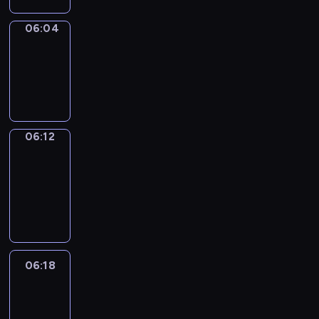
06:04
Simple
Phrases
06:04
-
06:12
06:12
Alfred
&
Wilfred
06:12
-
06:18
06:18
Life
Around
06:18
-