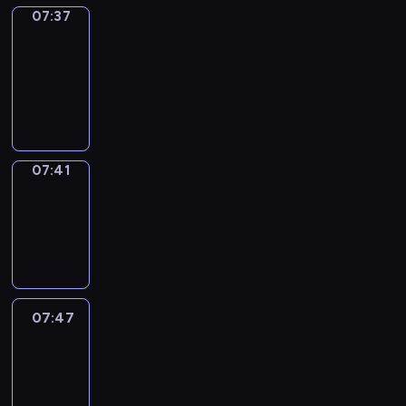
07:37
Get
a
Call
07:37
-
07:41
07:41
Coffee
Chat
07:41
-
07:47
07:47
Easy
Talk
07:47
-
08:08