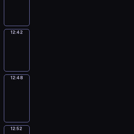
-
12:42
12:42
Irregular
Verbs
12:42
-
12:48
12:48
Get
a
Call
12:48
-
12:52
12:52
Coffee
Chat