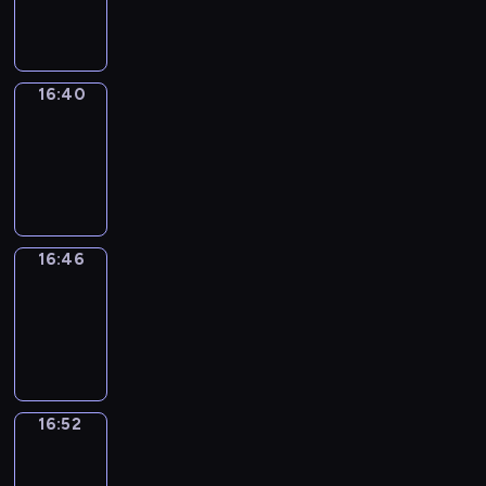
16:40
16:40
Irregular
Verbs
16:40
-
16:46
16:46
Coffee
Chat
16:46
-
16:52
16:52
Wrong&Right
16:52
-