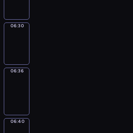
06:30
06:30
Irregular
Verbs
06:30
-
06:36
06:36
Get
a
Call
06:36
-
06:40
06:40
Coffee
Chat