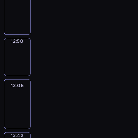
12:52
-
12:58
12:58
Wrong&Right
12:58
-
13:06
13:06
Life
Around
13:06
-
13:42
13:42
Sing&Spell