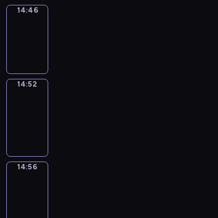
14:46
Irregular
Verbs
14:46
-
14:52
14:52
Get
a
Call
14:52
-
14:56
14:56
Coffee
Chat
14:56
-
15:02