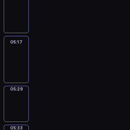
Wilfred
05:11
-
05:17
05:17
Life
Around
05:17
-
05:29
05:29
Sing&Spell
05:29
-
05:33
05:33
Get