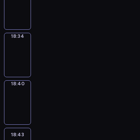
-
18:34
18:34
Irregular
Verbs
18:34
-
18:40
18:40
Coffee
Chat
18:40
-
18:43
18:43
Wrong&Right