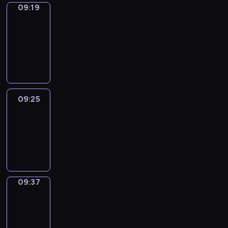
09:19
Alfred
&
Wilfred
09:19
-
09:25
09:25
Life
Around
09:25
-
09:37
09:37
Sing&Spell
09:37
-
09:41