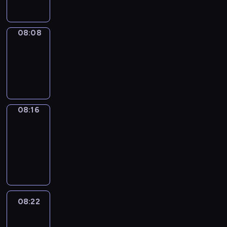
08:08
Simple
Phrases
08:08
-
08:16
08:16
Alfred
&
Wilfred
08:16
-
08:22
08:22
Life
Around
08:22