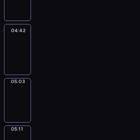
-
04:42
04:42
Easy
Talk
04:42
-
05:03
05:03
Simple
Phrases
05:03
-
05:11
05:11
Alfred
&