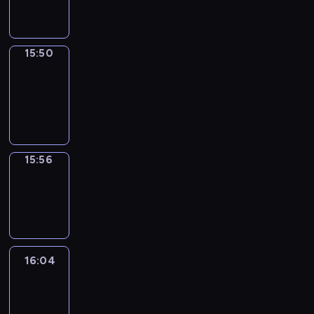
15:50
15:50
Coffee
Chat
15:50
-
15:56
15:56
Wrong&Right
15:56
-
16:04
16:04
Life
Around
16:04
-