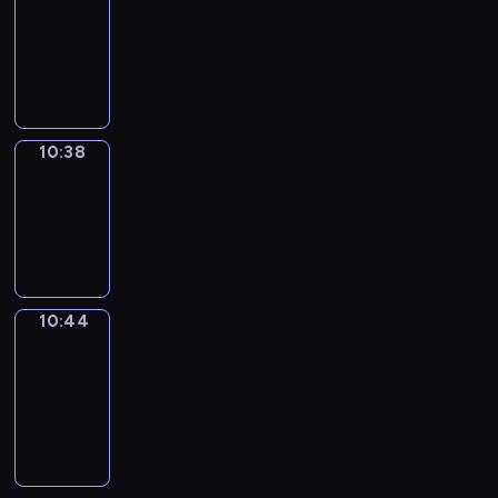
10:26
-
10:38
10:38
Irregular
Verbs
10:38
-
10:44
10:44
Get
a
Call
10:44
-
10:48