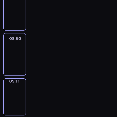
Chat
08:44
-
08:50
08:50
Easy
Talk
08:50
-
09:11
09:11
Simple
Phrases
09:11
-
09:19