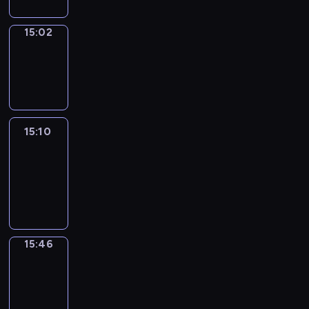
15:02
Wrong&Right
15:02
-
15:10
15:10
Life
Around
15:10
-
15:46
15:46
Get
a
Call
15:46
-