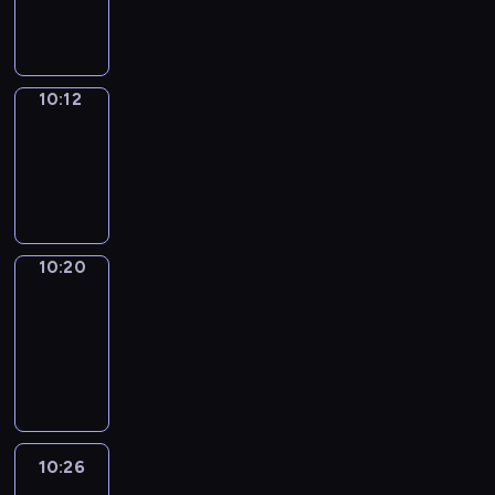
10:12
10:12
Simple
Phrases
10:12
-
10:20
10:20
Alfred
&
Wilfred
10:20
-
10:26
10:26
Life
Around