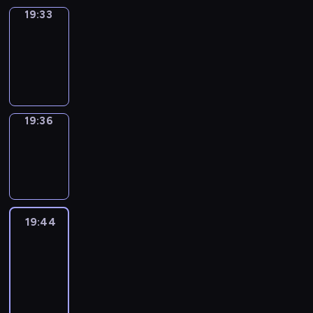
19:33
Irregular
Verbs
19:33
-
19:36
19:36
Wrong&Right
19:36
-
19:44
19:44
Life
Around
19:44
-
20:26