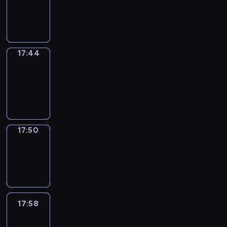
-
17:44
17:44
Coffee
Chat
17:44
-
17:50
17:50
Wrong&Right
17:50
-
17:58
17:58
Life
Around
17:58