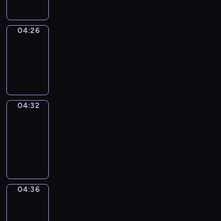
04:26
Irregular
Verbs
04:26
-
04:32
04:32
Get
a
Call
04:32
-
04:36
04:36
Coffee
Chat
04:36