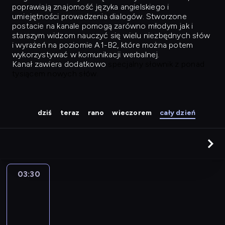
poprawiają znajomość języka angielskiego i
umiejętności prowadzenia dialogów. Stworzone
postacie na kanale pomogą zarówno młodym jak i
starszym widzom nauczyć się wielu niezbędnych słów
i wyrażeń na poziomie A1-B2, które można potem
wykorzystywać w komunikacji werbalnej.
Kanał zawiera dodatkowo
specjalny słownik z ponad
tysiącem nowych słów.
dziś
teraz
rano
wieczorem
cały dzień
03:30
Easy
Talk
03:30
-
04:26