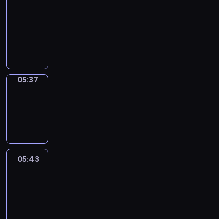
a
Call
05:33
-
05:37
05:37
Coffee
Chat
05:37
-
05:43
05:43
Easy
Talk
05:43
-
06:04