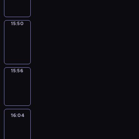
15:50
15:50
Coffee
Chat
15:50
-
15:56
15:56
Wrong&Right
15:56
-
16:04
16:04
Life
Around
16:04
-