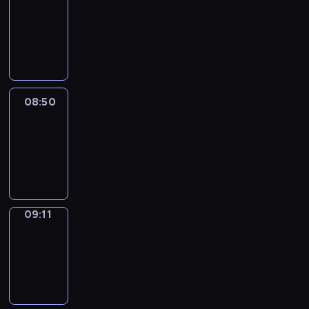
Chat
08:44
-
08:50
08:50
Easy
Talk
08:50
-
09:11
09:11
Simple
Phrases
09:11
-
09:19