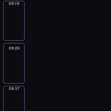
09:19
Alfred
&
Wilfred
09:19
-
09:25
09:25
Life
Around
09:25
-
09:37
09:37
Sing&Spell
09:37
-
09:41