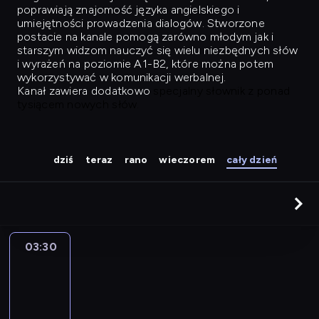
poprawiają znajomość języka angielskiego i
umiejętności prowadzenia dialogów. Stworzone
postacie na kanale pomogą zarówno młodym jak i
starszym widzom nauczyć się wielu niezbędnych słów
i wyrażeń na poziomie A1-B2, które można potem
wykorzystywać w komunikacji werbalnej.
Kanał zawiera dodatkowo
specjalny słownik z ponad
tysiącem nowych słów.
dziś
teraz
rano
wieczorem
cały dzień
03:30
Easy
Talk
03:30
-
04:26