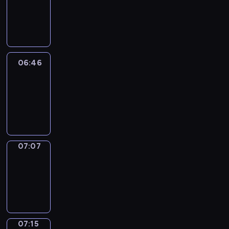
06:40
-
06:46
06:46
Easy
Talk
06:46
-
07:07
07:07
Simple
Phrases
07:07
-
07:15
07:15
Alfred