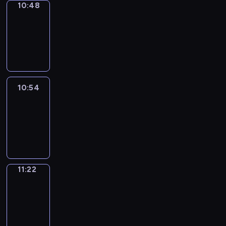
10:48
Coffee
Chat
10:48
-
10:54
10:54
Easy
Talk
10:54
-
11:22
11:22
Simple
Phrases
11:22
-
11:30