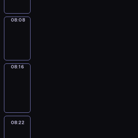
08:08
Simple
Phrases
08:08
-
08:16
08:16
Alfred
&
Wilfred
08:16
-
08:22
08:22
Life
Around
08:22