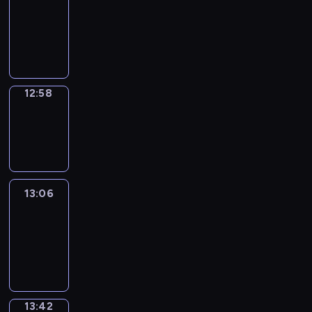
12:52
-
12:58
12:58
Wrong&Right
12:58
-
13:06
13:06
Life
Around
13:06
-
13:42
13:42
Sing&Spell