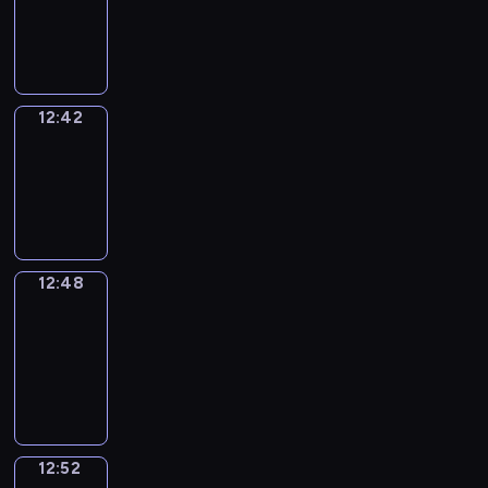
-
12:42
12:42
Irregular
Verbs
12:42
-
12:48
12:48
Get
a
Call
12:48
-
12:52
12:52
Coffee
Chat