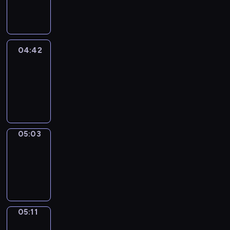
-
04:42
04:42
Easy
Talk
04:42
-
05:03
05:03
Simple
Phrases
05:03
-
05:11
05:11
Alfred
&