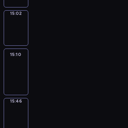
15:02
Wrong&Right
15:02
-
15:10
15:10
Life
Around
15:10
-
15:46
15:46
Get
a
Call
15:46
-