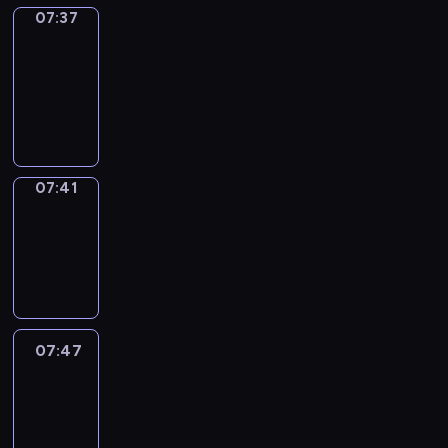
07:37
Get
a
Call
07:37
-
07:41
07:41
Coffee
Chat
07:41
-
07:47
07:47
Easy
Talk
07:47
-
08:08