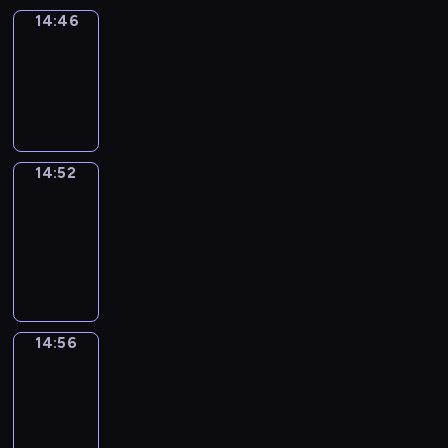
14:46
Irregular
Verbs
14:46
-
14:52
14:52
Get
a
Call
14:52
-
14:56
14:56
Coffee
Chat
14:56
-
15:02