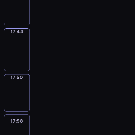
-
17:44
17:44
Coffee
Chat
17:44
-
17:50
17:50
Wrong&Right
17:50
-
17:58
17:58
Life
Around
17:58