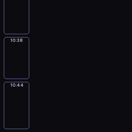
10:26
-
10:38
10:38
Irregular
Verbs
10:38
-
10:44
10:44
Get
a
Call
10:44
-
10:48