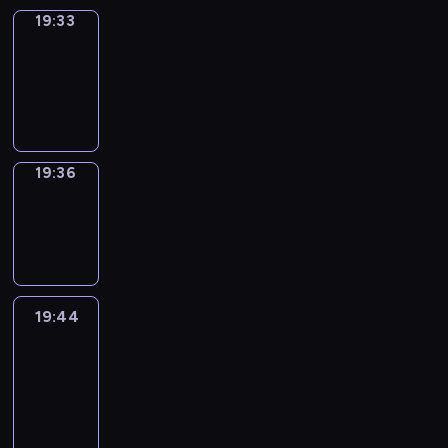
19:33
Irregular
Verbs
19:33
-
19:36
19:36
Wrong&Right
19:36
-
19:44
19:44
Life
Around
19:44
-
20:26