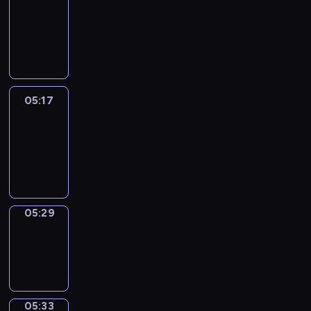
Wilfred
05:11
-
05:17
05:17
Life
Around
05:17
-
05:29
05:29
Sing&Spell
05:29
-
05:33
05:33
Get