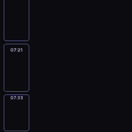
&
Wilfred
07:15
-
07:21
07:21
Life
Around
07:21
-
07:33
07:33
Sing&Spell
07:33
-
07:37