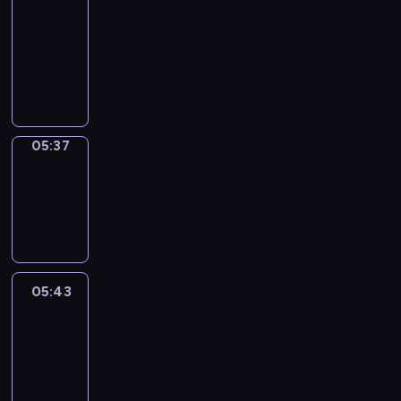
a
Call
05:33
-
05:37
05:37
Coffee
Chat
05:37
-
05:43
05:43
Easy
Talk
05:43
-
06:04