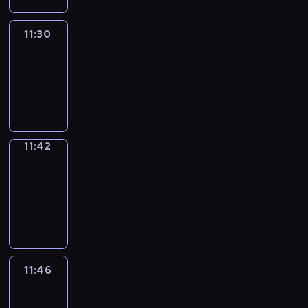
11:30
Life
Around
11:30
-
11:42
11:42
Get
a
Call
11:42
-
11:46
11:46
Easy
Talk
11:46