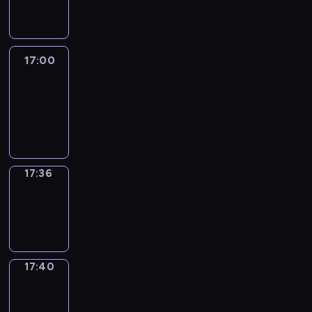
17:00
17:00
Life
Around
17:00
-
17:36
17:36
Sing&Spell
17:36
-
17:40
17:40
Get
a
Call
17:40