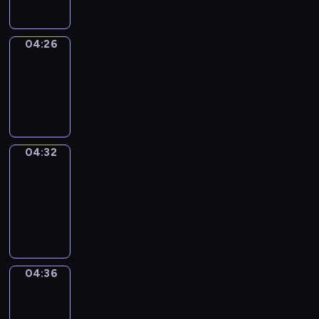
04:26
Irregular
Verbs
04:26
-
04:32
04:32
Get
a
Call
04:32
-
04:36
04:36
Coffee
Chat
04:36