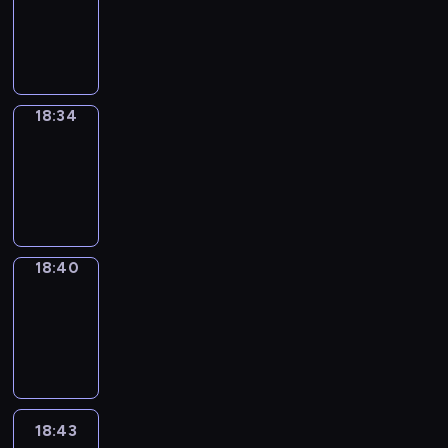
-
18:34
18:34
Irregular
Verbs
18:34
-
18:40
18:40
Coffee
Chat
18:40
-
18:43
18:43
Wrong&Right