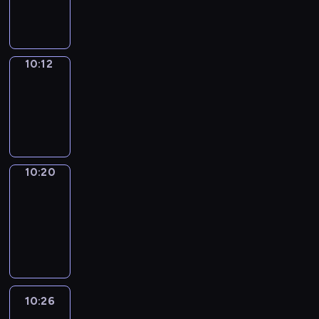
10:12
10:12
Simple
Phrases
10:12
-
10:20
10:20
Alfred
&
Wilfred
10:20
-
10:26
10:26
Life
Around