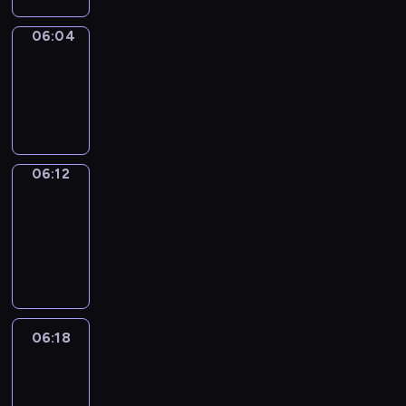
06:04
Simple
Phrases
06:04
-
06:12
06:12
Alfred
&
Wilfred
06:12
-
06:18
06:18
Life
Around
06:18
-