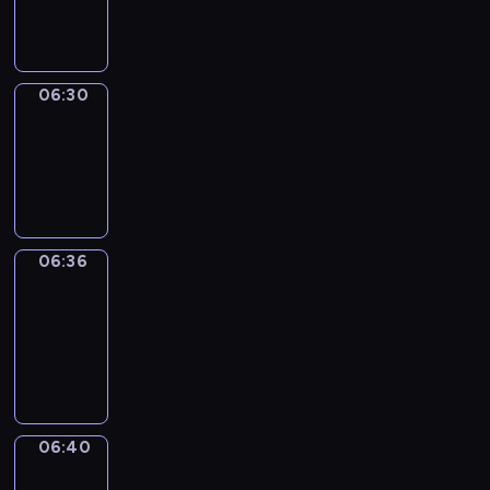
06:30
06:30
Irregular
Verbs
06:30
-
06:36
06:36
Get
a
Call
06:36
-
06:40
06:40
Coffee
Chat