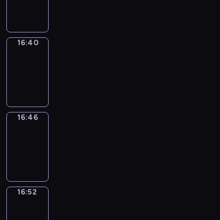
16:40
16:40
Irregular
Verbs
16:40
-
16:46
16:46
Coffee
Chat
16:46
-
16:52
16:52
Wrong&Right
16:52
-