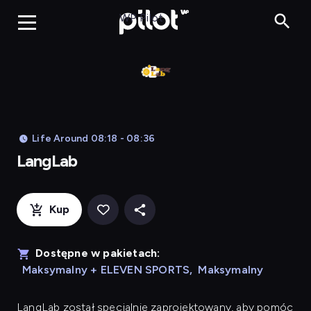
LangLab, Oglądaj 
WP Pilot
Life Around 08:18 - 08:36
LangLab
Kup
Dostępne w pakietach:
Maksymalny + ELEVEN SPORTS
,
Maksymalny
LangLab
został specjalnie zaprojektowany, aby pomóc